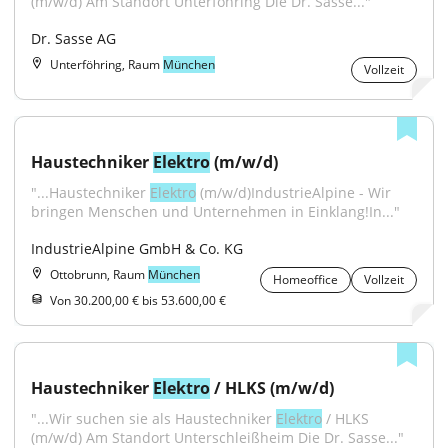
(m/w/d) Am Standort Unterföhring Die Dr. Sasse..."
Dr. Sasse AG
Unterföhring, Raum
München
Vollzeit
Haustechniker 
Elektro
 (m/w/d)
"...Haustechniker 
Elektro
 (m/w/d)IndustrieAlpine - Wir 
bringen Menschen und Unternehmen in Einklang!In..."
IndustrieAlpine GmbH & Co. KG
Ottobrunn, Raum
München
Homeoffice
Vollzeit
Von 30.200,00 € bis 53.600,00 €
Haustechniker 
Elektro
 / HLKS (m/w/d)
"...Wir suchen sie als Haustechniker 
Elektro
 / HLKS 
(m/w/d) Am Standort Unterschleißheim Die Dr. Sasse..."