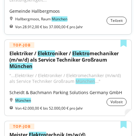
Gemeinde Hallbergmoos
Hallbergmoos, Raum
München
Teilzeit
Von 28.912,00 € bis 37.000,00 € pro Jahr
TOP-JOB
Elektriker / 
Elektro
niker / 
Elektro
mechaniker 
(m/w/d) als Service Techniker Großraum 
München
"...Elektriker / Elektroniker / Elektromechaniker (m/w/d) 
als Service Techniker Großraum 
München
..."
Scheidt & Bachmann Parking Solutions Germany GmbH
München
Vollzeit
Von 42.000,00 € bis 52.000,00 € pro Jahr
TOP-JOB
Meister 
Elektro
technik (m/w/d)