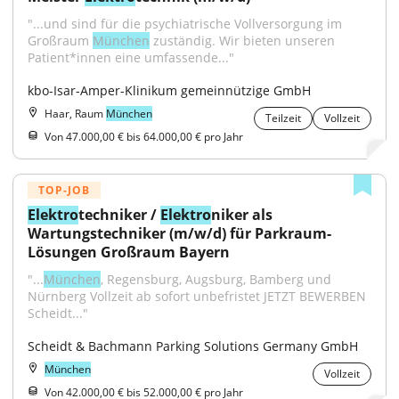
"...und sind für die psychiatrische Vollversorgung im 
Großraum 
München
 zuständig. Wir bieten unseren 
Patient*innen eine umfassende..."
kbo-Isar-Amper-Klinikum gemeinnützige GmbH
Haar, Raum
München
Teilzeit
Vollzeit
Von 47.000,00 € bis 64.000,00 € pro Jahr
TOP-JOB
Elektro
techniker / 
Elektro
niker als 
Wartungstechniker (m/w/d) für Parkraum-
Lösungen Großraum Bayern
"...
München
, Regensburg, Augsburg, Bamberg und 
Nürnberg Vollzeit ab sofort unbefristet JETZT BEWERBEN 
Scheidt..."
Scheidt & Bachmann Parking Solutions Germany GmbH
München
Vollzeit
Von 42.000,00 € bis 52.000,00 € pro Jahr