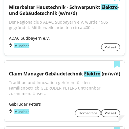
Mitarbeiter Haustechnik - Schwerpunkt 
Elektro
- 
und Gebäudetechnik (w/m/d)
Der Regionalclub ADAC Südbayern e.V. wurde 1905 
gegründet. Mittlerweile arbeiten circa 400...
ADAC Südbayern e.V.
München
Vollzeit
Claim Manager Gebäudetechnik 
Elektro
 (m/w/d)
Tradition und Innovation gehören für den 
Familienbetrieb GEBRÜDER PETERS untrennbar 
zusammen. Unser...
Gebrüder Peters
München
Homeoffice
Vollzeit