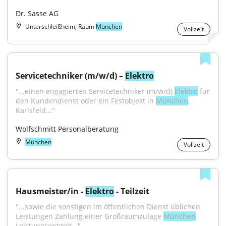
Dr. Sasse AG
Unterschleißheim, Raum
München
Vollzeit
Servicetechniker (m/w/d) – 
Elektro
"...einen engagierten Servicetechniker (m/w/d) 
Elektro
 für 
den Kundendienst oder ein Festobjekt in 
München
, 
Karlsfeld..."
Wolfschmitt Personalberatung
München
Vollzeit
Hausmeister/in - 
Elektro
 - Teilzeit
"...sowie die sonstigen im öffent­lichen Dienst üblichen 
Leistungen Zahlung einer Großraum­zulage 
München
Leistungsentgelt..."