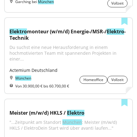
Garching bei
München
Vollzeit
Elektro
monteur (w/m/d) Energie-/MSR-/
Elektro
-
Technik
Du suchst eine neue Herausforderung in einem 
hochmotivierten Team mit spannenden Projekten in 
einer...
Actemium Deutschland
München
Homeoffice
Vollzeit
Von 30.900,00 € bis 60.700,00 €
Meister (m/w/d) HKLS / 
Elektro
"...Zeitpunkt am Standort 
München
: Meister (m/w/d) 
HKLS / ElektroDein Start wird über avanti laufen..."