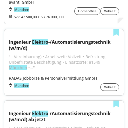
avanti GmbH
München
Homeoffice
Vollzeit
Von 42.500,00 € bis 76.900,00 €
Ingenieur 
Elektro
-/Automatisierungstechnik 
(w/m/d)
"...Vereinbarung) • Arbeitszeit: Vollzeit • Befristung: 
Unbefristete Beschäftigung • Einsatzorte: 81549 
München
 •..."
RADAS Jobbörse & Personalvermittlung GmbH
München
Vollzeit
Ingenieur 
Elektro
-/Automatisierungstechnik 
(w/m/d) ab jetzt