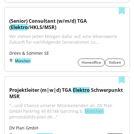
(Senior) Consultant (w/m/d) TGA 
(
Elektro
/HKLS/MSR)
Wir stehen jeden Morgen dafür auf, eine lebenswerte 
Zukunft für nachfolgende Generationen zu...
Drees & Sommer SE
München
Homeoffice
Vollzeit
Projektleiter (m|w|d) TGA 
Elektro
 Schwerpunkt 
MSR
"...und Chance unserer Mitarbeitenden an. DV Plan 
GmbH Parkring 49 85748 Garching b. 
München
personal@dv-plan.de..."
DV Plan GmbH