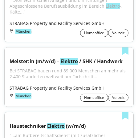
"...von technischen Anlagen und Einrichtungen 
Abgeschlossene Berufsausbildung im Bereich 
Elektro
-, 
Kälte..."
STRABAG Property and Facility Services GmbH
München
Homeoffice
Vollzeit
Meister:in (m/w/d) – 
Elektro
 / SHK / Handwerk
Bei STRABAG bauen rund 89.000 Menschen an mehr als 
2.400 Standorten weltweit am Fortschritt....
STRABAG Property and Facility Services GmbH
München
Homeoffice
Vollzeit
Haustechniker 
Elektro
 (w/m/d)
"...am Rufbereitschaftsdienst (mit zusätzlicher 