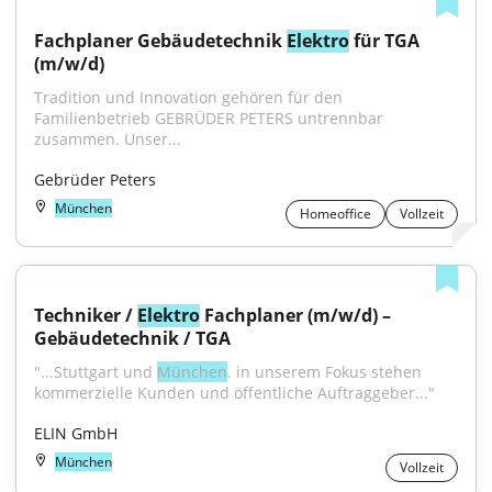
Fachplaner Gebäudetechnik 
Elektro
 für TGA 
(m/w/d)
Tradition und Innovation gehören für den 
Familienbetrieb GEBRÜDER PETERS untrennbar 
zusammen. Unser...
Gebrüder Peters
München
Homeoffice
Vollzeit
Techniker / 
Elektro
 Fachplaner (m/w/d) – 
Gebäudetechnik / TGA
"...Stuttgart und 
München
. in unserem Fokus stehen 
kommerzielle Kunden und öffentliche Auftraggeber..."
ELIN GmbH
München
Vollzeit