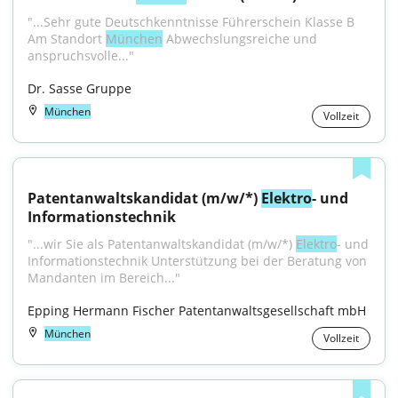
"...Sehr gute Deutschkenntnisse Führerschein Klasse B 
Am Standort 
München
 Abwechslungsreiche und 
anspruchsvolle..."
Dr. Sasse Gruppe
München
Vollzeit
Patentanwaltskandidat (m/w/*) 
Elektro
- und 
Informationstechnik
"...wir Sie als Patentanwaltskandidat (m/w/*) 
Elektro
- und 
Informationstechnik Unterstützung bei der Beratung von 
Mandanten im Bereich..."
Epping Hermann Fischer Patentanwaltsgesellschaft mbH
München
Vollzeit