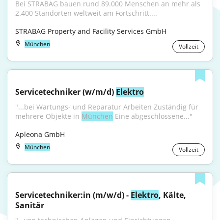
Bei STRABAG bauen rund 89.000 Menschen an mehr als 
2.400 Standorten weltweit am Fortschritt....
STRABAG Property and Facility Services GmbH
München
Vollzeit
Servicetechniker (w/m/d) 
Elektro
"...bei Wartungs- und Reparatur Arbeiten Zuständig für 
mehrere Objekte in 
München
 Eine abgeschlossene..."
Apleona GmbH
München
Vollzeit
Servicetechniker:in (m/w/d) - 
Elektro
, Kälte, 
Sanitär