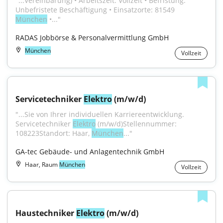
"...Vereinbarung) • Arbeitszeit: Vollzeit • Befristung: 
Unbefristete Beschäftigung • Einsatzorte: 81549 
München
 •..."
RADAS Jobbörse & Personalvermittlung GmbH
München
Vollzeit
Servicetechniker 
Elektro
 (m/w/d)
"...Sie von Ihrer individuellen Karriereentwicklung. 
Servicetechniker 
Elektro
 (m/w/d)Stellennummer: 
108223Standort: Haar, 
München
..."
GA-tec Gebäude- und Anlagentechnik GmbH
Haar, Raum
München
Vollzeit
Haustechniker 
Elektro
 (m/w/d)