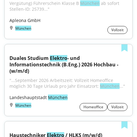
Vergütung) Führerschein Klasse B 
München
 ab sofort 
Stellen-ID: 25739..."
Apleona GmbH
München
Vollzeit
Duales Studium 
Elektro
- und 
Informationstechnik (B.Eng.) 2026 Hochbau - 
(w/m/d)
"...September 2026 Arbeitszeit: Vollzeit Homeoffice 
möglich 30 Tage Urlaub pro Jahr Einsatzort: 
München
..."
Landeshauptstadt 
München
München
Homeoffice
Vollzeit
Haustechniker 
Elektro
 / HLKS (m/w/d)