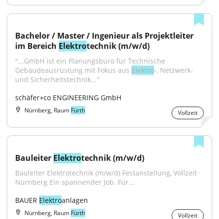
Bachelor / Master / Ingenieur als Projektleiter 
im Bereich 
Elektro
technik (m/w/d)
"...GmbH ist ein Planungsbüro für Technische 
Gebäudeausrüstung mit Fokus aus 
Elektro
-, Netzwerk- 
und Sicherheitstechnik..."
schäfer+co ENGINEERING GmbH
Nürnberg, Raum
Fürth
Vollzeit
Bauleiter 
Elektro
technik (m/w/d)
Bauleiter Elektrotechnik (m/w/d) Festanstellung, Vollzeit · 
Nürnberg Ein spannender Job. Für...
BAUER 
Elektro
anlagen
Nürnberg, Raum
Fürth
Vollzeit