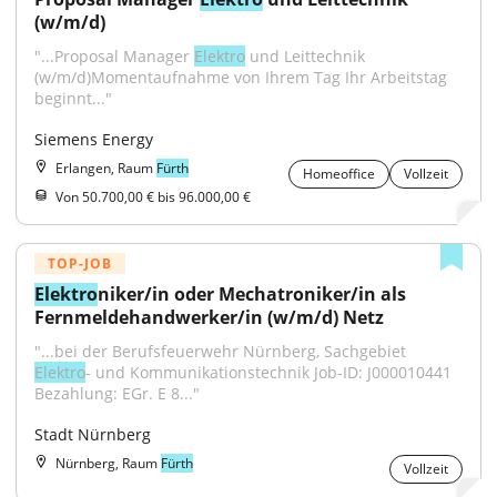
(w/m/d)
"...Proposal Manager 
Elektro
 und Leittechnik 
(w/m/d)Momentaufnahme von Ihrem Tag Ihr Arbeitstag 
beginnt..."
Siemens Energy
Erlangen, Raum
Fürth
Homeoffice
Vollzeit
Von 50.700,00 € bis 96.000,00 €
TOP-JOB
Elektro
niker/in oder Mechatroniker/in als 
Fernmeldehandwerker/in (w/m/d) Netz
"...bei der Berufsfeuerwehr Nürnberg, Sachgebiet 
Elektro
- und Kommunikationstechnik Job-ID: J000010441 
Bezahlung: EGr. E 8..."
Stadt Nürnberg
Nürnberg, Raum
Fürth
Vollzeit