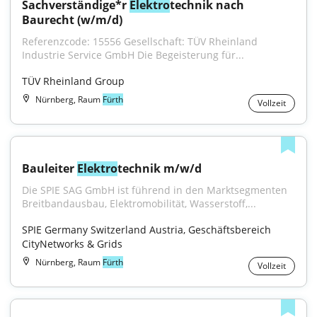
Sachverständige*r 
Elektro
technik nach 
Baurecht (w/m/d)
Referenzcode: 15556 Gesellschaft: TÜV Rheinland 
Industrie Service GmbH Die Begeisterung für...
TÜV Rheinland Group
Nürnberg, Raum
Fürth
Vollzeit
Bauleiter 
Elektro
technik m/w/d
Die SPIE SAG GmbH ist führend in den Marktsegmenten 
Breitbandausbau, Elektromobilität, Wasserstoff,...
SPIE Germany Switzerland Austria, Geschäftsbereich 
CityNetworks & Grids
Nürnberg, Raum
Fürth
Vollzeit