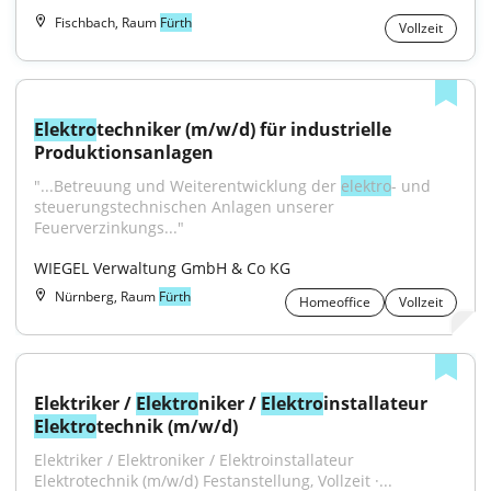
Fischbach, Raum
Fürth
Vollzeit
Elektro
techniker (m/w/d) für industrielle 
Produktionsanlagen
"...Betreuung und Weiterentwicklung der 
elektro
- und 
steuerungstechnischen Anlagen unserer 
Feuerverzinkungs..."
WIEGEL Verwaltung GmbH & Co KG
Nürnberg, Raum
Fürth
Homeoffice
Vollzeit
Elektriker / 
Elektro
niker / 
Elektro
installateur 
Elektro
technik (m/w/d)
Elektriker / Elektroniker / Elektroinstallateur 
Elektrotechnik (m/w/d) Festanstellung, Vollzeit ·...