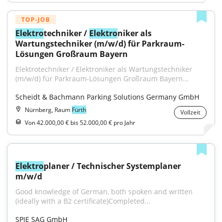
TOP-JOB
Elektro
techniker / 
Elektro
niker als 
Wartungstechniker (m/w/d) für Parkraum-
Lösungen Großraum Bayern
Elektrotechniker / Elektroniker als Wartungstechniker 
(m/w/d) für Parkraum-Lösungen Großraum Bayern...
Scheidt & Bachmann Parking Solutions Germany GmbH
Nürnberg, Raum
Fürth
Vollzeit
Von 42.000,00 € bis 52.000,00 € pro Jahr
Elektro
planer / Technischer Systemplaner 
m/w/d
Good knowledge of German, both spoken and written 
(ideally with a B2 certificate)Completed...
SPIE SAG GmbH