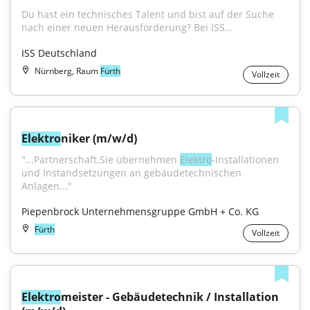
Du hast ein technisches Talent und bist auf der Suche 
nach einer neuen Herausforderung? Bei ISS...
ISS Deutschland
Nürnberg, Raum
Fürth
Vollzeit
Elektro
niker (m/w/d)
"...Partnerschaft.Sie übernehmen 
Elektro
-Installationen 
und Instandsetzungen an gebäudetechnischen 
Anlagen..."
Piepenbrock Unternehmensgruppe GmbH + Co. KG
Fürth
Vollzeit
Elektro
meister - Gebäudetechnik / Installation 