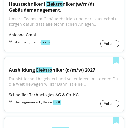
Haustechniker I 
Elektro
niker (w/m/d) 
Gebäudemanagement.
Unsere Teams im Gebäudebetrieb und der Haustechnik 
sorgen dafür, dass alle technischen Anlagen...
Apleona GmbH
Nürnberg, Raum
Fürth
Vollzeit
Ausbildung 
Elektro
niker (d/m/w) 2027
Du bist technikbegeistert und voller Ideen, mit denen Du 
die Welt bewegen willst? Dann ist eine...
Schaeffler Technologies AG & Co. KG
Herzogenaurach, Raum
Fürth
Vollzeit