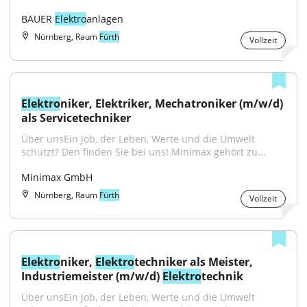
BAUER 
Elektro
anlagen
Nürnberg, Raum
Fürth
Vollzeit
Elektro
niker, Elektriker, Mechatroniker (m/w/d) 
als Servicetechniker
Über unsEin Job, der Leben, Werte und die Umwelt 
schützt? Den finden Sie bei uns! Minimax gehört zu...
Minimax GmbH
Nürnberg, Raum
Fürth
Vollzeit
Elektro
niker, 
Elektro
techniker als Meister, 
Industriemeister (m/w/d) 
Elektro
technik
Über unsEin Job, der Leben, Werte und die Umwelt 