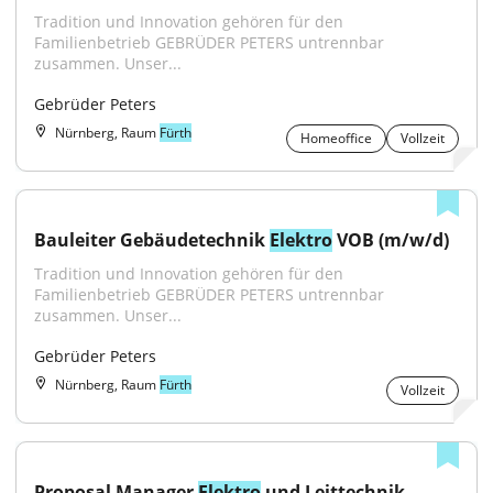
Tradition und Innovation gehören für den 
Familienbetrieb GEBRÜDER PETERS untrennbar 
zusammen. Unser...
Gebrüder Peters
Nürnberg, Raum
Fürth
Homeoffice
Vollzeit
Bauleiter Gebäudetechnik 
Elektro
 VOB (m/w/d)
Tradition und Innovation gehören für den 
Familienbetrieb GEBRÜDER PETERS untrennbar 
zusammen. Unser...
Gebrüder Peters
Nürnberg, Raum
Fürth
Vollzeit
Proposal Manager 
Elektro
 und Leittechnik 