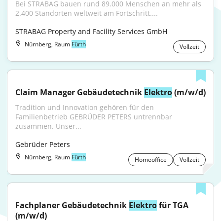
Bei STRABAG bauen rund 89.000 Menschen an mehr als 
2.400 Standorten weltweit am Fortschritt....
STRABAG Property and Facility Services GmbH
Nürnberg, Raum
Fürth
Vollzeit
Claim Manager Gebäudetechnik 
Elektro
 (m/w/d)
Tradition und Innovation gehören für den 
Familienbetrieb GEBRÜDER PETERS untrennbar 
zusammen. Unser...
Gebrüder Peters
Nürnberg, Raum
Fürth
Homeoffice
Vollzeit
Fachplaner Gebäudetechnik 
Elektro
 für TGA 
(m/w/d)