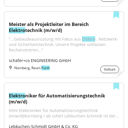
Meister als Projektleiter im Bereich 
Elektro
technik (m/w/d)
"...Gebäudeausrüstung mit Fokus aus 
Elektro
-, Netzwerk- 
und Sicherheitstechnik. Unsere Projekte umfassen 
Rechenzentren..."
schäfer+co ENGINEERING GmbH
Nürnberg, Raum
Fürth
Vollzeit
Elektro
niker für Automatisierungstechnik 
(m/w/d)
html Elektroniker für Automatisierungstechnik 
(m/w/d)Nürnberg / ab sofort Lebkuchen-Schmidt ist der...
Lebkuchen-Schmidt GmbH & Co. KG