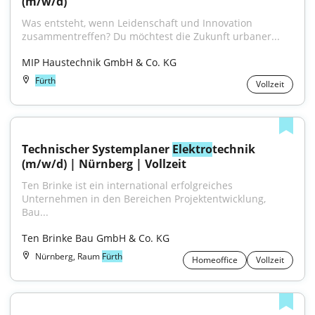
(m/w/d)
Was entsteht, wenn Leidenschaft und Innovation 
zusammentreffen? Du möchtest die Zukunft urbaner...
MIP Haustechnik GmbH & Co. KG
Fürth
Vollzeit
Technischer Systemplaner 
Elektro
technik 
(m/w/d) | Nürnberg | Vollzeit
Ten Brinke ist ein international erfolgreiches 
Unternehmen in den Bereichen Projektentwicklung, 
Bau...
Ten Brinke Bau GmbH & Co. KG
Nürnberg, Raum
Fürth
Homeoffice
Vollzeit