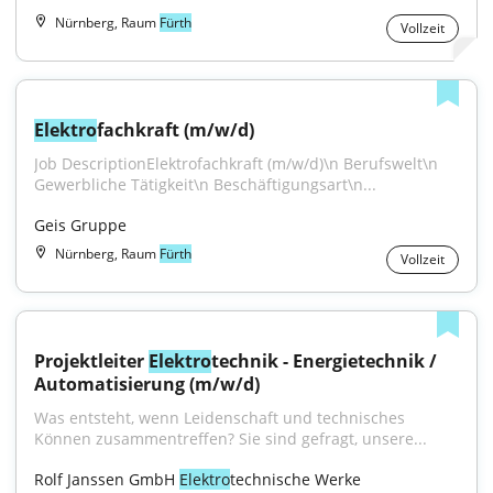
Nürnberg, Raum
Fürth
Vollzeit
Elektro
fachkraft (m/w/d)
Job DescriptionElektrofachkraft (m/w/d)\n Berufswelt\n 
Gewerbliche Tätigkeit\n Beschäftigungsart\n...
Geis Gruppe
Nürnberg, Raum
Fürth
Vollzeit
Projektleiter 
Elektro
technik - Energietechnik / 
Automatisierung (m/w/d)
Was entsteht, wenn Leidenschaft und technisches 
Können zusammentreffen? Sie sind gefragt, unsere...
Rolf Janssen GmbH 
Elektro
technische Werke