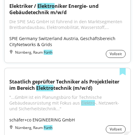
Elektriker / 
Elektro
niker Energie- und 
Gebäudetechnik m/w/d
Die SPIE SAG GmbH ist führend in den Marktsegmenten 
Breitbandausbau, Elektromobilität, Wasserstoff,...
SPIE Germany Switzerland Austria, Geschäftsbereich 
CityNetworks & Grids
Nürnberg, Raum
Fürth
Vollzeit
Staatlich geprüfter Techniker als Projektleiter 
im Bereich 
Elektro
technik (m/w/d)
"...GmbH ist ein Planungsbüro für Technische 
Gebäudeausrüstung mit Fokus aus 
Elektro
-, Netzwerk- 
und Sicherheitstechnik..."
schäfer+co ENGINEERING GmbH
Nürnberg, Raum
Fürth
Vollzeit