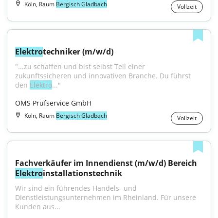
Köln, Raum
Bergisch Gladbach
Vollzeit
Elektro
techniker (m/w/d)
"...zu schaffen und bist selbst Teil einer 
zukunftssicheren und innovativen Branche. Du führst 
den 
Elektro
..."
OMS Prüfservice GmbH
Köln, Raum
Bergisch Gladbach
Vollzeit
Fachverkäufer im Innendienst (m/w/d) Bereich 
Elektro
installationstechnik
Wir sind ein führendes Handels- und 
Dienstleistungsunternehmen im Rheinland. Für unsere 
Kunden aus...