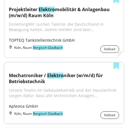
Projektleiter 
Elektro
mobilität & Anlagenbau 
(m/w/d) Raum Köln
EinleitungWir suchen Talente, die Deutschland in 
Bewegung halten…komm mit!Wir sind kein...
TOPTEQ Tankstellentechnik GmbH
Köln, Raum
Bergisch Gladbach
Vollzeit
Mechatroniker / 
Elektro
niker (w/m/d) für 
Betriebstechnik
Unsere Teams im Gebäudebetrieb und der Haustechnik 
sorgen dafür, dass alle technischen Anlagen...
Apleona GmbH
Köln, Raum
Bergisch Gladbach
Vollzeit