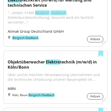
Elektro
fachkraft (m/w/d) für Wartung und 
technischen Service
"...GmbH, 51469 
Bergisch
Gladbach
Stellenkurzbeschreibung: Gesucht wird ein fachlich 
versierter..."
Alimak Group Deutschland GmbH
Bergisch Gladbach
Vollzeit
Objektüberwacher 
Elektro
technik (m/w/d) in 
Köln/Bonn
Über unsSie möchten Verantwortung übernehmen und 
die technische Umsetzung unserer Bauprojekte im...
MBN
Köln, Raum
Bergisch Gladbach
Vollzeit