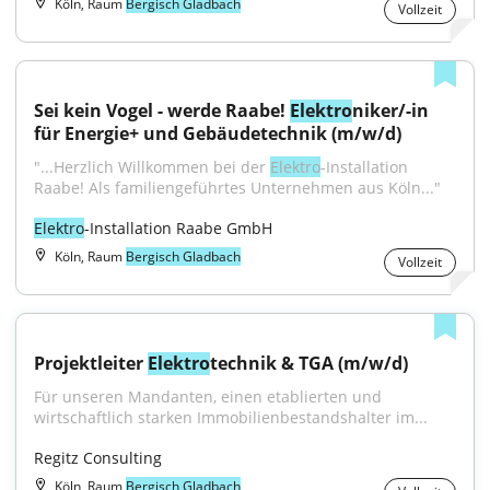
Köln, Raum
Bergisch Gladbach
Vollzeit
Sei kein Vogel - werde Raabe! 
Elektro
niker/-in 
für Energie+ und Gebäudetechnik (m/w/d)
"...Herzlich Willkommen bei der 
Elektro
-Installation 
Raabe! Als familiengeführtes Unternehmen aus Köln..."
Elektro
-Installation Raabe GmbH
Köln, Raum
Bergisch Gladbach
Vollzeit
Projektleiter 
Elektro
technik & TGA (m/w/d)
Für unseren Mandanten, einen etablierten und 
wirtschaftlich starken Immobilienbestandshalter im...
Regitz Consulting
Köln, Raum
Bergisch Gladbach