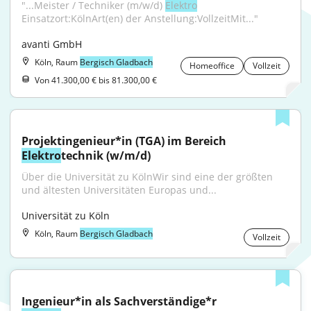
"...Meister / Techniker (m/w/d) 
Elektro
Einsatzort:KölnArt(en) der Anstellung:VollzeitMit..."
avanti GmbH
Köln, Raum
Bergisch Gladbach
Homeoffice
Vollzeit
Von 41.300,00 € bis 81.300,00 €
Projektingenieur*in (TGA) im Bereich 
Elektro
technik (w/m/d)
Über die Universität zu KölnWir sind eine der größten 
und ältesten Universitäten Europas und...
Universität zu Köln
Köln, Raum
Bergisch Gladbach
Vollzeit
Ingenieur*in als Sachverständige*r 