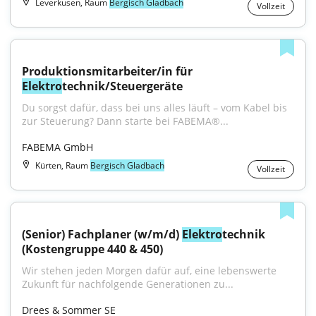
Leverkusen, Raum
Bergisch Gladbach
Vollzeit
Produktionsmitarbeiter/in für 
Elektro
technik/Steuergeräte
Du sorgst dafür, dass bei uns alles läuft – vom Kabel bis 
zur Steuerung? Dann starte bei FABEMA®...
FABEMA GmbH
Kürten, Raum
Bergisch Gladbach
Vollzeit
(Senior) Fachplaner (w/m/d) 
Elektro
technik 
(Kostengruppe 440 & 450)
Wir stehen jeden Morgen dafür auf, eine lebenswerte 
Zukunft für nachfolgende Generationen zu...
Drees & Sommer SE