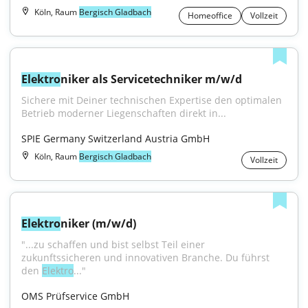
Köln, Raum
Bergisch Gladbach
Homeoffice
Vollzeit
Elektro
niker als Servicetechniker m/w/d
Sichere mit Deiner technischen Expertise den optimalen 
Betrieb moderner Liegenschaften direkt in...
SPIE Germany Switzerland Austria GmbH
Köln, Raum
Bergisch Gladbach
Vollzeit
Elektro
niker (m/w/d)
"...zu schaffen und bist selbst Teil einer 
zukunftssicheren und innovativen Branche. Du führst 
den 
Elektro
..."
OMS Prüfservice GmbH