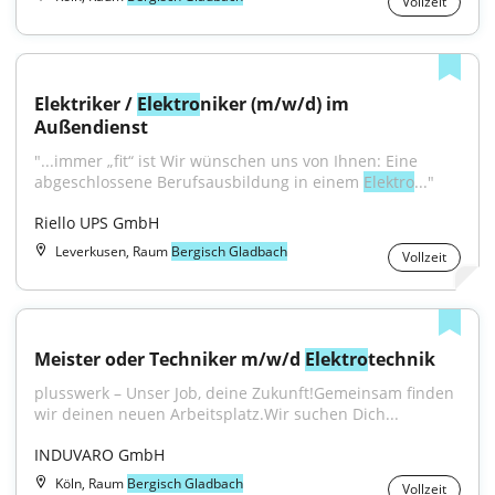
Vollzeit
Elektriker / 
Elektro
niker (m/w/d) im 
Außendienst
"...immer „fit“ ist Wir wünschen uns von Ihnen: Eine 
abgeschlossene Berufsausbildung in einem 
Elektro
..."
Riello UPS GmbH
Leverkusen, Raum
Bergisch Gladbach
Vollzeit
Meister oder Techniker m/w/d 
Elektro
technik
plusswerk – Unser Job, deine Zukunft!Gemeinsam finden 
wir deinen neuen Arbeitsplatz.Wir suchen Dich...
INDUVARO GmbH
Köln, Raum
Bergisch Gladbach
Vollzeit