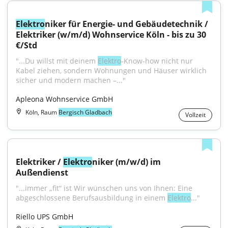
Elektro
niker für Energie- und Gebäudetechnik / 
Elektriker (w/m/d) Wohnservice Köln - bis zu 30 
€/Std
"...Du willst mit deinem 
Elektro
-Know-how nicht nur 
Kabel ziehen, sondern Wohnungen und Häuser wirklich 
sicher und modern machen –..."
Apleona Wohnservice GmbH
Köln, Raum
Bergisch Gladbach
Vollzeit
Elektriker / 
Elektro
niker (m/w/d) im 
Außendienst
"...immer „fit“ ist Wir wünschen uns von Ihnen: Eine 
abgeschlossene Berufsausbildung in einem 
Elektro
..."
Riello UPS GmbH