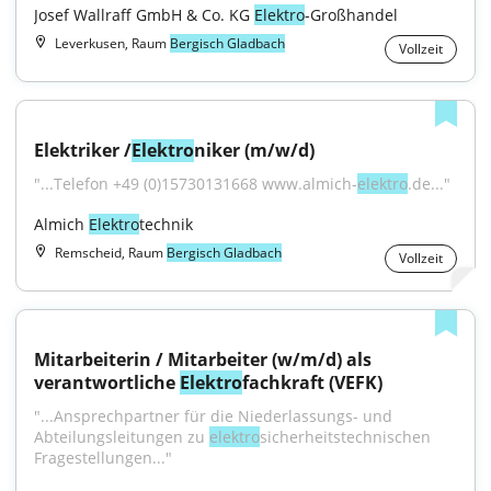
Josef Wallraff GmbH & Co. KG 
Elektro
-Großhandel
Leverkusen, Raum
Bergisch Gladbach
Vollzeit
Elektriker /
Elektro
niker (m/w/d)
"...Telefon +49 (0)15730131668 www.almich-
elektro
.de..."
Almich 
Elektro
technik
Remscheid, Raum
Bergisch Gladbach
Vollzeit
Mitarbeiterin / Mitarbeiter (w/m/d) als 
verantwortliche 
Elektro
fachkraft (VEFK)
"...Ansprechpartner für die Niederlassungs- und 
Abteilungsleitungen zu 
elektro
­sicherheits­technischen 
Fragestellungen..."