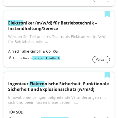
Elektro
niker (m/w/d) für Betriebstechnik – 
Instandhaltung/Service
Werden Sie Teil unseres Teams als Elektroniker (m/w/d) 
für Betriebstechnik –...
Alfred Talke GmbH & Co. KG
Hürth, Raum
Bergisch Gladbach
Vollzeit
Ingenieur 
Elektro
nische Sicherheit, Funktionale 
Sicherheit und Explosionsschutz (w/m/d)
Innovationen bringen tiefgreifende Veränderungen mit 
sich und beeinflussen unser Leben in...
TÜV SÜD