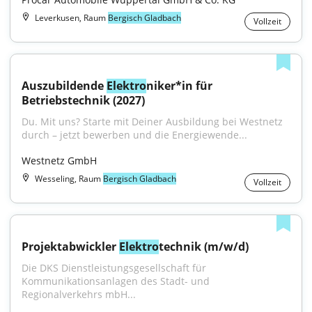
Leverkusen, Raum
Bergisch Gladbach
Vollzeit
Auszubildende 
Elektro
niker*in für 
Betriebstechnik (2027)
Du. Mit uns? Starte mit Deiner Ausbildung bei Westnetz 
durch – jetzt bewerben und die Energiewende...
Westnetz GmbH
Wesseling, Raum
Bergisch Gladbach
Vollzeit
Projektabwickler 
Elektro
technik (m/w/d)
Die DKS Dienstleistungsgesellschaft für 
Kommunikationsanlagen des Stadt- und 
Regionalverkehrs mbH...