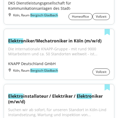
DKS Dienstleistungsgesellschaft für 
Kommunikationsanlagen des Stadt-
Köln, Raum
Bergisch Gladbach
Homeoffice
Vollzeit
Elektro
niker/Mechatroniker in Köln (m/w/d)
Die internationale KNAPP-Gruppe - mit rund 9000 
Mitarbeitern und ca. 50 Standorten weltweit - ist...
KNAPP Deutschland GmbH
Köln, Raum
Bergisch Gladbach
Vollzeit
Elektro
installateur / Elektriker / 
Elektro
niker 
(m/w/d)
Suchen wir ab sofort, für unseren Standort in Köln-Lind 
Instandsetzung, Wartung und Inspektion von...