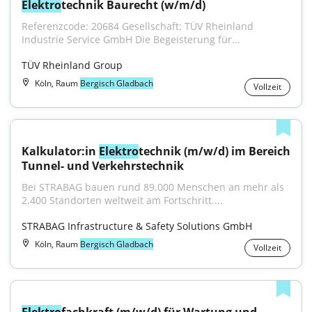
Elektro
technik Baurecht (w/m/d)
Referenzcode: 20684 Gesellschaft: TÜV Rheinland 
Industrie Service GmbH Die Begeisterung für...
TÜV Rheinland Group
Köln, Raum
Bergisch Gladbach
Vollzeit
Kalkulator:in 
Elektro
technik (m/w/d) im Bereich 
Tunnel- und Verkehrstechnik
Bei STRABAG bauen rund 89.000 Menschen an mehr als 
2.400 Standorten weltweit am Fortschritt....
STRABAG Infrastructure & Safety Solutions GmbH
Köln, Raum
Bergisch Gladbach
Vollzeit