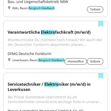
Bau- und Liegenschaftsbetrieb NRW
Köln, Raum
Bergisch Gladbach
Teilzeit
Verantwortliche 
Elektro
fachkraft (m/w/d)
#funkturmliebe Du möchtest hoch hinaus? Wir auch! Bei 
der Deutschen Funkturm akquirieren, planen,...
DFMG Deutsche Funkturm
Leverkusen, Raum
Bergisch Gladbach
Homeoffice
Vollzeit
Servicetechniker / 
Elektro
niker (m/w/d) in 
Leverkusen
Bei Procar Automobile übernimmst du als 
Servicetechniker (m/w/d) eine wichtige Rolle in unserer...
Procar Automobile Wuppertal GmbH & Co. KG