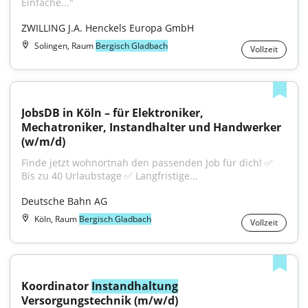
Einfache..."
ZWILLING J.A. Henckels Europa GmbH
Solingen, Raum
Bergisch Gladbach
Vollzeit
JobsDB in Köln – für Elektroniker, 
Mechatroniker, Instandhalter und Handwerker 
(w/m/d)
Finde jetzt wohnortnah den passenden Job für dich! ✅ 
Bis zu 40 Urlaubstage ✅ Langfristige...
Deutsche Bahn AG
Köln, Raum
Bergisch Gladbach
Vollzeit
Koordinator 
Instandhaltung
Versorgungstechnik (m/w/d)