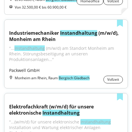
Homeoffice
Vollzeit
Von 32.500,00 € bis 60.900,00 €
Industriemechaniker 
Instandhaltung
 (m/w/d), 
Monheim am Rhein
"...
Instandhaltung
 (m/w/d) am Standort Monheim am 
Rhein. Störungsbeseitigung an unseren 
Produktionsanlagen..."
Packwell GmbH
Monheim am Rhein, Raum
Bergisch Gladbach
Vollzeit
Elektrofachkraft (w/m/d) für unsere 
elektronische 
Instandhaltung
"...(w/m/d) für unsere elektronische 
Instandhaltung
Installation und Wartung elektrischer Anlagen 