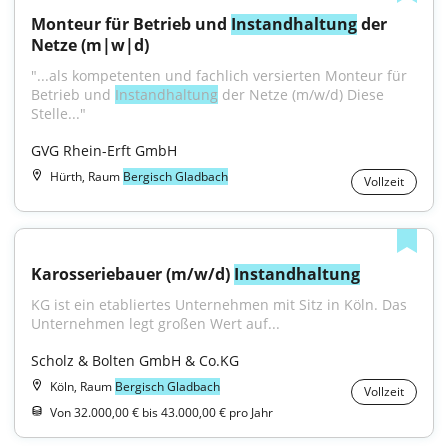
Monteur für Betrieb und 
Instandhaltung
 der 
Netze (m|w|d)
"...als kompetenten und fachlich versierten Monteur für 
Betrieb und 
Instandhaltung
 der Netze (m/w/d) Diese 
Stelle..."
GVG Rhein-Erft GmbH
Hürth, Raum
Bergisch Gladbach
Vollzeit
Karosseriebauer (m/w/d) 
Instandhaltung
KG ist ein etabliertes Unternehmen mit Sitz in Köln. Das 
Unternehmen legt großen Wert auf...
Scholz & Bolten GmbH & Co.KG
Köln, Raum
Bergisch Gladbach
Vollzeit
Von 32.000,00 € bis 43.000,00 € pro Jahr