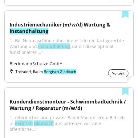
Industriemechaniker (m/w/d) Wartung & 
Instandhaltung
"...Bei Neumaschinen übernimmst du die fachgerechte 
Wartung und 
Instandhaltung
, damit diese optimal 
funktionieren..."
BleckmannSchulze GmbH
Troisdorf, Raum
Bergisch Gladbach
Vollzeit
Kundendienstmonteur - Schwimmbadtechnik / 
Wartung / Reparatur (m/w/d)
"...öffentlicher und privater Bäder.Von unserem Betrieb 
in 
Bergisch
Gladbach
 aus betreuen wir viele 
öffentliche..."