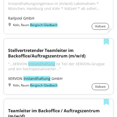
Instandhaltungsingenieur:in (m/w/d) Lokomotiven * 
München, Hamburg und Köln * Vollzeit * ab sofort...
Railpool GmbH
Köln, Raum
Bergisch Gladbach
Vollzeit
Stellvertretender Teamleiter im 
Backoffice/Auftragszentrum (m/w/d)
"...XERVON 
Instandhaltung
 ist Teil der XERVON-Gruppe 
und ein hochspezialisierter..."
XERVON 
Instandhaltung
 GmbH
Köln, Raum
Bergisch Gladbach
Vollzeit
Teamleiter im Backoffice / Auftragszentrum 
(m/w/d)