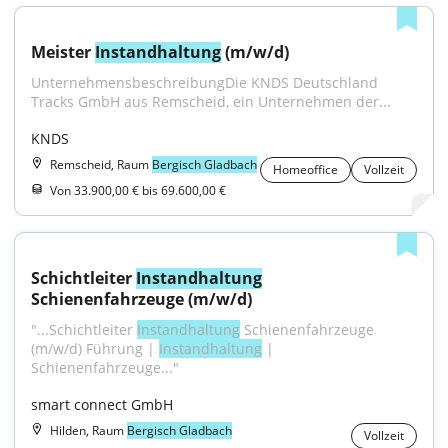
Meister 
Instandhaltung
 (m/w/d)
UnternehmensbeschreibungDie KNDS Deutschland 
Tracks GmbH aus Remscheid, ein Unternehmen der...
KNDS
Remscheid, Raum
Bergisch Gladbach
Homeoffice
Vollzeit
Von 33.900,00 € bis 69.600,00 €
Schichtleiter 
Instandhaltung
Schienenfahrzeuge (m/w/d)
"...Schichtleiter 
Instandhaltung
 Schienenfahrzeuge 
(m/w/d) Führung | 
Instandhaltung
 | 
Schienenfahrzeuge..."
smart connect GmbH
Hilden, Raum
Bergisch Gladbach
Vollzeit