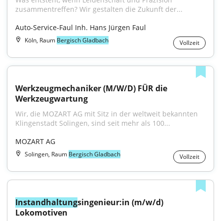
zusammentreffen? Wir gestalten die Zukunft der...
Auto-Service-Faul Inh. Hans Jürgen Faul
Köln, Raum
Bergisch Gladbach
Vollzeit
Werkzeugmechaniker (M/W/D) FÜR die 
Werkzeugwartung
Wir, die MOZART AG mit Sitz in der weltweit bekannten 
Klingenstadt Solingen, sind seit mehr als 100...
MOZART AG
Solingen, Raum
Bergisch Gladbach
Vollzeit
Instandhaltung
singenieur:in (m/w/d) 
Lokomotiven