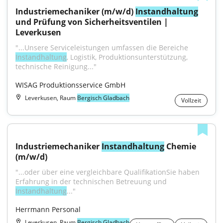
Industriemechaniker (m/w/d) 
Instandhaltung
und Prüfung von Sicherheitsventilen | 
Leverkusen
"...Unsere Serviceleistungen umfassen die Bereiche 
Instandhaltung
, Logistik, Produktionsunterstützung, 
technische Reinigung..."
WISAG Produktionsservice GmbH
Leverkusen, Raum
Bergisch Gladbach
Vollzeit
Industriemechaniker 
Instandhaltung
 Chemie 
(m/w/d)
"...oder über eine vergleichbare QualifikationSie haben 
Erfahrung in der technischen Betreuung und 
Instandhaltung
..."
Herrmann Personal
Leverkusen, Raum
Bergisch Gladbach