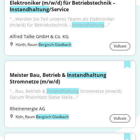
Elektroniker (m/w/d) für Betriebstechnik – 
Instandhaltung
/Service
"...Werden Sie Teil unseres Teams als Elektroniker 
(m/w/d) für Betriebstechnik – 
Instandhaltung
..."
Alfred Talke GmbH & Co. KG
Hürth, Raum
Bergisch Gladbach
Vollzeit
Meister Bau, Betrieb & 
Instandhaltung
Stromnetze (m/w/d)
"...Bau, Betrieb & 
Instandhaltung
 Stromnetze (m/w/d). 
Darum RheinNetz Diese Stelle..."
Rheinenergie AG
Köln, Raum
Bergisch Gladbach
Vollzeit