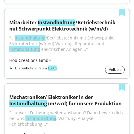
Mitarbeiter 
Instandhaltung
/Betriebstechnik 
mit Schwerpunkt Elektrotechnik (w/m/d)
"...
Instandhaltung
/Betriebstechnik mit Schwerpunkt 
Elektrotechnik (w/m/d) Wartung, Reparatur und 
Instandhaltung
 elektrischer Anlagen..."
Hob Creations GmbH
Dietenhofen, Raum
Fürth
Vollzeit
Mechatroniker/ Elektroniker in der 
Instandhaltung
 (m/w/d) für unsere Produktion
"...unsere Fertigung weiter ausbauen? Dann bewirb dich 
bei uns.
Instandhaltung
, Wartung, Analyse, 
Fehlerbehebung..."