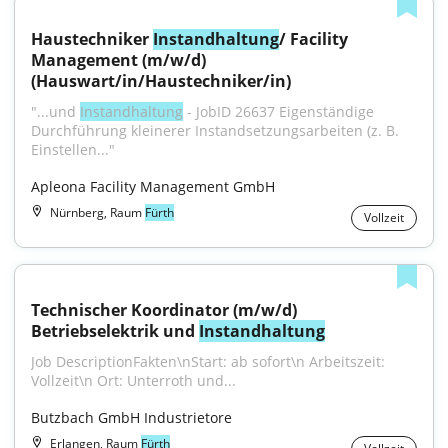
Haustechniker 
Instandhaltung
/ Facility 
Management (m/w/d) 
(Hauswart/in/Haustechniker/in)
"...und 
Instandhaltung
 - JobID 26637 Eigenständige 
Durchführung kleinerer Instandsetzungsarbeiten (z. B. 
Einstellen..."
Apleona Facility Management GmbH
Nürnberg, Raum
Fürth
Vollzeit
Technischer Koordinator (m/w/d) 
Betriebselektrik und 
Instandhaltung
Job DescriptionFakten\nStart: ab sofort\n Arbeitszeit: 
Vollzeit\n Ort: Unterroth und...
Butzbach GmbH Industrietore
Erlangen, Raum
Fürth