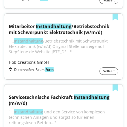
Vollzeit
Mitarbeiter 
Instandhaltung
/Betriebstechnik 
mit Schwerpunkt Elektrotechnik (w/m/d)
"...
Instandhaltung
/Betriebstechnik mit Schwerpunkt 
Elektrotechnik (w/m/d) Original Stellenanzeige auf 
StepStone.de Website JBTE_DE..."
Hob Creations GmbH
Dietenhofen, Raum
Fürth
Vollzeit
Servicetechnische Fachkraft 
Instandhaltung
(m/w/d)
"...
Instandhaltung
 und den Service von komplexen 
technischen Anlagen und sorgst so für einen 
reibungslosen Betrieb..."