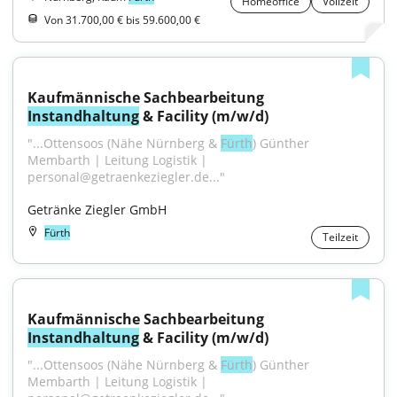
Homeoffice
Vollzeit
Von 31.700,00 € bis 59.600,00 €
Kaufmännische Sachbearbeitung 
Instandhaltung
 & Facility (m/w/d)
"...Ottensoos (Nähe Nürnberg & 
Fürth
) Günther 
Membarth | Leitung Logistik | 
personal@getraenkeziegler.de..."
Getränke Ziegler GmbH
Fürth
Teilzeit
Kaufmännische Sachbearbeitung 
Instandhaltung
 & Facility (m/w/d)
"...Ottensoos (Nähe Nürnberg & 
Fürth
) Günther 
Membarth | Leitung Logistik | 