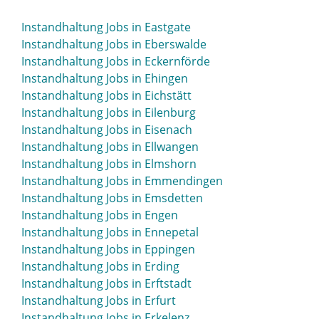
Instandhaltung Jobs in Bünde
Instandhaltung Jobs in Burgdorf
Instandhaltung Jobs in Eastgate
Instandhaltung Jobs in Burghausen
Instandhaltung Jobs in Eberswalde
Instandhaltung Jobs in Burscheid
Instandhaltung Jobs in Eckernförde
Instandhaltung Jobs in Butzbach
Instandhaltung Jobs in Ehingen
Instandhaltung Jobs in Bützow
Instandhaltung Jobs in Eichstätt
Instandhaltung Jobs in Buxtehude
Instandhaltung Jobs in Eilenburg
Instandhaltung Jobs in Eisenach
Instandhaltung Jobs in Ellwangen
Instandhaltung Jobs in Elmshorn
Instandhaltung Jobs in Emmendingen
Instandhaltung Jobs in Emsdetten
Instandhaltung Jobs in Engen
Instandhaltung Jobs in Ennepetal
Instandhaltung Jobs in Eppingen
Instandhaltung Jobs in Erding
Instandhaltung Jobs in Erftstadt
Instandhaltung Jobs in Erfurt
Instandhaltung Jobs in Erkelenz