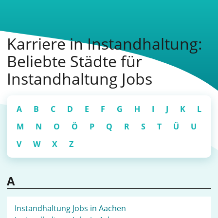
Karriere in Instandhaltung:
Beliebte Städte für
Instandhaltung Jobs
A
B
C
D
E
F
G
H
I
J
K
L
M
N
O
Ö
P
Q
R
S
T
Ü
U
V
W
X
Z
A
Instandhaltung Jobs in Aachen