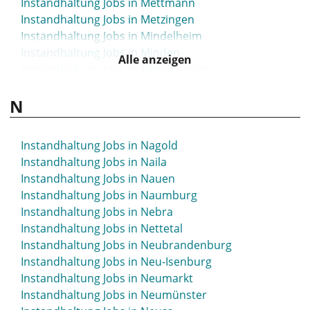
Instandhaltung Jobs in Mettmann
Instandhaltung Jobs in Metzingen
Instandhaltung Jobs in Mindelheim
Instandhaltung Jobs in Minden
Alle anzeigen
Instandhaltung Jobs in Mittelhessen
Instandhaltung Jobs in Mittweida
N
Instandhaltung Jobs in Moers
Instandhaltung Jobs in Mönchengladbach
Instandhaltung Jobs in Montabaur
Instandhaltung Jobs in Nagold
Instandhaltung Jobs in Moosburg
Instandhaltung Jobs in Naila
Instandhaltung Jobs in Mosbach
Instandhaltung Jobs in Nauen
Instandhaltung Jobs in Mössingen
Instandhaltung Jobs in Naumburg
Instandhaltung Jobs in Mühlacker
Instandhaltung Jobs in Nebra
Instandhaltung Jobs in Mühldorf
Instandhaltung Jobs in Nettetal
Instandhaltung Jobs in Mühlhausen
Instandhaltung Jobs in Neubrandenburg
Instandhaltung Jobs in Mülheim an der Ruhr
Instandhaltung Jobs in Neu-Isenburg
Instandhaltung Jobs in München
Instandhaltung Jobs in Neumarkt
Instandhaltung Jobs in Münsingen
Instandhaltung Jobs in Neumünster
Instandhaltung Jobs in Münster