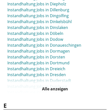
Instandhaltung Jobs in Bordesholm
Instandhaltung Jobs in Diepholz
Instandhaltung Jobs in Borken
Instandhaltung Jobs in Dillenburg
Instandhaltung Jobs in Borna
Instandhaltung Jobs in Dingolfing
Instandhaltung Jobs in Bottrop
Instandhaltung Jobs in Dinkelsbühl
Instandhaltung Jobs in Brake
Instandhaltung Jobs in Dinslaken
Instandhaltung Jobs in Bramsche
Instandhaltung Jobs in Döbeln
Instandhaltung Jobs in Brandenburg
Instandhaltung Jobs in Dodow
Instandhaltung Jobs in Braunschweig
Instandhaltung Jobs in Donaueschingen
Instandhaltung Jobs in Bremen
Instandhaltung Jobs in Dormagen
Instandhaltung Jobs in Bremerhaven
Instandhaltung Jobs in Dorsten
Instandhaltung Jobs in Bretten
Instandhaltung Jobs in Dortmund
Instandhaltung Jobs in Brilon
Instandhaltung Jobs in Dreieich
Instandhaltung Jobs in Bruchsal
Instandhaltung Jobs in Dresden
Instandhaltung Jobs in Brühl
Instandhaltung Jobs in Duderstadt
Instandhaltung Jobs in Brunsbüttel
Instandhaltung Jobs in Duisburg
Instandhaltung Jobs in Buchloe
Alle anzeigen
Instandhaltung Jobs in Dülmen
Instandhaltung Jobs in Bückeburg
Instandhaltung Jobs in Düren
Instandhaltung Jobs in Büdingen
E
Instandhaltung Jobs in Düsseldorf
Instandhaltung Jobs in Bühl