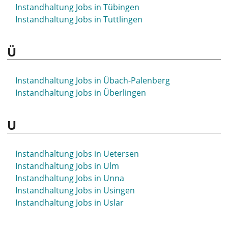
Instandhaltung Jobs in Sömmerda
Instandhaltung Jobs in Tübingen
Instandhaltung Jobs in Sonneberg
Instandhaltung Jobs in Tuttlingen
Instandhaltung Jobs in Spaichingen
Instandhaltung Jobs in Spandau
Ü
Instandhaltung Jobs in Spenge
Instandhaltung Jobs in Speyer
Instandhaltung Jobs in Springe
Instandhaltung Jobs in Übach-Palenberg
Instandhaltung Jobs in Stade
Instandhaltung Jobs in Überlingen
Instandhaltung Jobs in Stadthagen
Instandhaltung Jobs in Starnberg
U
Instandhaltung Jobs in Staßfurt
Instandhaltung Jobs in Steinfurt
Instandhaltung Jobs in Stockach
Instandhaltung Jobs in Uetersen
Instandhaltung Jobs in Stolberg
Instandhaltung Jobs in Ulm
Instandhaltung Jobs in Straubing
Instandhaltung Jobs in Unna
Instandhaltung Jobs in Strausberg
Instandhaltung Jobs in Usingen
Instandhaltung Jobs in Stuhr
Instandhaltung Jobs in Uslar
Instandhaltung Jobs in Stuttgart
Instandhaltung Jobs in St- Wendel