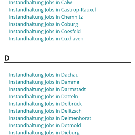
Instandhaltung Jobs in Calw
Instandhaltung Jobs in Bergedorf
Instandhaltung Jobs in Castrop-Rauxel
Instandhaltung Jobs in Bergheim
Instandhaltung Jobs in Chemnitz
Instandhaltung Jobs in Bergisch Gladbach
Instandhaltung Jobs in Coburg
Instandhaltung Jobs in Bergkamen
Instandhaltung Jobs in Coesfeld
Instandhaltung Jobs in Berlin
Instandhaltung Jobs in Cuxhaven
Instandhaltung Jobs in Bernau
Instandhaltung Jobs in Bernau bei Berlin
D
Instandhaltung Jobs in Bernburg
Instandhaltung Jobs in Biberach
Instandhaltung Jobs in Bielefeld
Instandhaltung Jobs in Dachau
Instandhaltung Jobs in Bietigheim-Bissingen
Instandhaltung Jobs in Damme
Instandhaltung Jobs in Bingen
Instandhaltung Jobs in Darmstadt
Instandhaltung Jobs in Blaustein
Instandhaltung Jobs in Datteln
Instandhaltung Jobs in Bleicherode
Instandhaltung Jobs in Delbrück
Instandhaltung Jobs in Böblingen
Instandhaltung Jobs in Delitzsch
Instandhaltung Jobs in Bochum
Instandhaltung Jobs in Delmenhorst
Instandhaltung Jobs in Boizenburg
Instandhaltung Jobs in Detmold
Instandhaltung Jobs in Bonn
Instandhaltung Jobs in Dieburg