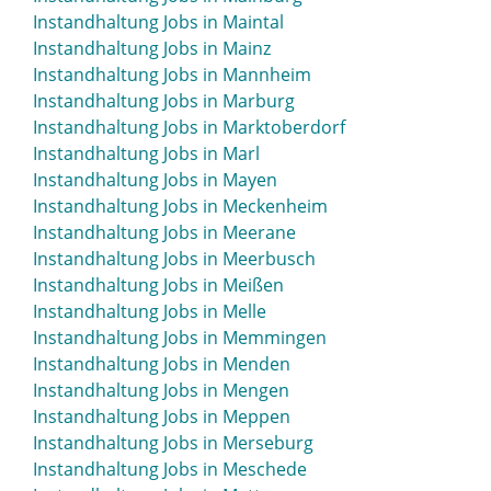
Instandhaltung Jobs in Lindlar
Instandhaltung Jobs in Maintal
Instandhaltung Jobs in Lingen
Instandhaltung Jobs in Mainz
Instandhaltung Jobs in Lippstadt
Instandhaltung Jobs in Mannheim
Instandhaltung Jobs in Löhne
Instandhaltung Jobs in Marburg
Instandhaltung Jobs in Lörrach
Instandhaltung Jobs in Marktoberdorf
Instandhaltung Jobs in Lübbecke
Instandhaltung Jobs in Marl
Instandhaltung Jobs in Lübben
Instandhaltung Jobs in Mayen
Instandhaltung Jobs in Lübeck
Instandhaltung Jobs in Meckenheim
Instandhaltung Jobs in Luckau
Instandhaltung Jobs in Meerane
Instandhaltung Jobs in Luckenwalde
Instandhaltung Jobs in Meerbusch
Instandhaltung Jobs in Lüdenscheid
Instandhaltung Jobs in Meißen
Instandhaltung Jobs in Lüdinghausen
Instandhaltung Jobs in Melle
Instandhaltung Jobs in Ludwigsburg
Instandhaltung Jobs in Memmingen
Instandhaltung Jobs in Ludwigsfelde
Instandhaltung Jobs in Menden
Instandhaltung Jobs in Ludwigshafen
Instandhaltung Jobs in Mengen
Instandhaltung Jobs in Lüneburg
Instandhaltung Jobs in Meppen
Instandhaltung Jobs in Lünen
Instandhaltung Jobs in Merseburg
Instandhaltung Jobs in Luzern
Instandhaltung Jobs in Meschede