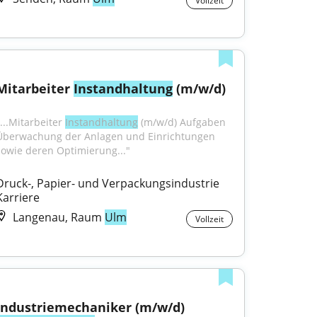
Vollzeit
Mitarbeiter 
Instandhaltung
 (m/w/d)
...Mitarbeiter 
Instandhaltung
 (m/w/d) Aufgaben 
Überwachung der Anlagen und Einrichtungen 
sowie deren Optimierung..."
Druck-, Papier- und Verpackungsindustrie 
Karriere
Langenau, Raum
Ulm
Vollzeit
Industriemechaniker (m/w/d) 