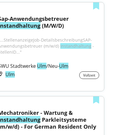
Sap-Anwendungsbetreuer 
Instandhaltung
 (M/W/D)
"...StellenanzeigeJob-DetailsbeschreibungSAP-
Anwendungsbetreuer (m/w/d) 
Instandhaltung
 - 
tellenID..."
SWU Stadtwerke 
Ulm
/Neu-
Ulm
Ulm
Vollzeit
Mechatroniker - Wartung & 
Instandhaltung
 Parkleitsysteme 
(m/w/d) - For German Resident Only