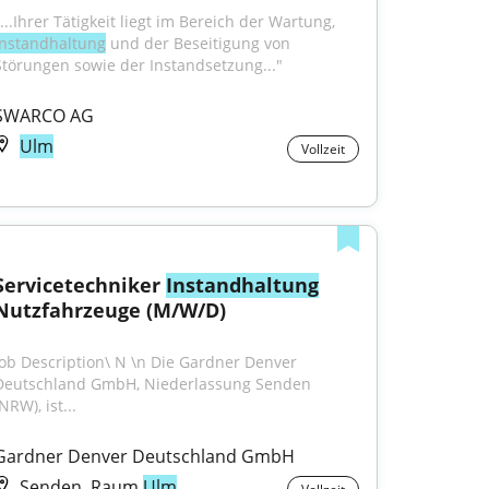
"...Ihrer Tätigkeit liegt im Bereich der Wartung, 
Instandhaltung
 und der Beseitigung von 
Störungen sowie der Instandsetzung..."
SWARCO AG
Ulm
Vollzeit
Servicetechniker 
Instandhaltung
Nutzfahrzeuge (M/W/D)
Job Description\ N \n Die Gardner Denver 
Deutschland GmbH, Niederlassung Senden 
NRW), ist...
Gardner Denver Deutschland GmbH
Senden, Raum
Ulm