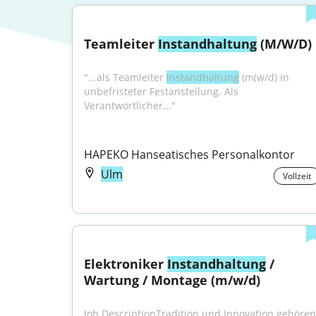
Teamleiter 
Instandhaltung
 (M/W/D)
"...als Teamleiter 
Instandhaltung
 (m(w/d) in 
unbefristeter Festanstellung. Als 
Verantwortlicher..."
HAPEKO Hanseatisches Personalkontor
Ulm
Vollzeit
Elektroniker 
Instandhaltung
 / 
Wartung / Montage (m/w/d)
Job DescriptionTradition und Innovation gehören 