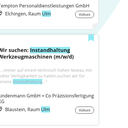
Tempton Personaldienstleistungen GmbH
Elchingen, Raum
Ulm
Vollzeit
Wir suchen: 
Instandhaltung
Werkzeugmaschinen (m/w/d)
"...immer auf einem technisch hohen Niveau mit 
hoher Verfügbarkeit zu halten,suchen wir für 
unsere 
Instandhaltung
..."
Lindenmann GmbH + Co Präzisionsfertigung 
KG
Blaustein, Raum
Ulm
Vollzeit