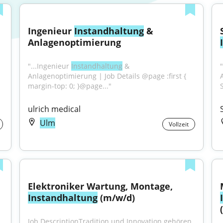
Ingenieur 
Instandhaltung
 & 
Anlagenoptimierung
"...Ingenieur 
Instandhaltung
 & 
Anlagenoptimierung | Job Details @page :first { 
margin-top: 0; }@page..."
S
ulrich medical
Ulm
Vollzeit
Elektroniker Wartung, Montage, 
Instandhaltung
 (m/w/d)
Job DescriptionTradition und Innovation gehören 