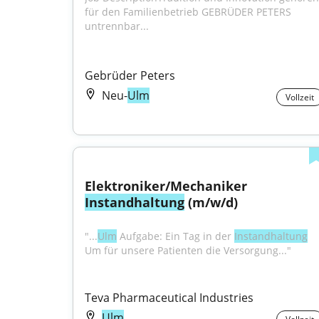
für den Familienbetrieb GEBRÜDER PETERS 
untrennbar...
Gebrüder Peters
Neu-
Ulm
Vollzeit
Elektroniker/Mechaniker 
Instandhaltung
 (m/w/d)
"...
Ulm
 Aufgabe: Ein Tag in der 
Instandhaltung
Um für unsere Patienten die Versorgung..."
Teva Pharmaceutical Industries
Ulm