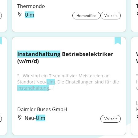
Thermondo
Ulm
Homeoffice
Vollzeit
Instandhaltung
 Betriebselektriker 
(w/m/d)
"...Wir sind ein Team mit vier Meistereien an 
Standort Neu-
Ulm
. Die Einstellungen sind für die 
Instandhaltung
..."
Daimler Buses GmbH
Neu-
Ulm
Vollzeit