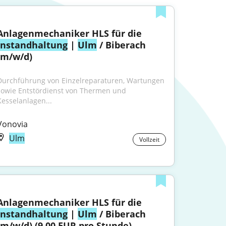
Anlagenmechaniker HLS für die 
Instandhaltung
 | 
Ulm
 / Biberach 
(m/w/d)
Durchführung von Einzelreparaturen, Wartungen 
sowie Entstördienst von Thermen und 
Kesselanlagen...
Vonovia
Ulm
Vollzeit
Anlagenmechaniker HLS für die 
Instandhaltung
 | 
Ulm
 / Biberach 
(m/w/d) (9.00 EUR pro Stunde)