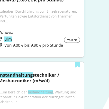
Aufgaben Durchführung von Einzelreparaturen, 
Wartungen sowie Entstördienst von Thermen 
und...
Vonovia
Ulm
Vollzeit
Von 9,00 € bis 9,90 € pro Stunde
Instandhaltung
stechniker / 
Mechatroniker (m/w/d)
"...im Bereich der 
Instandhaltung
, Wartung und 
Reparatur.Dokumentation der durchgeführten 
rbeiten..."