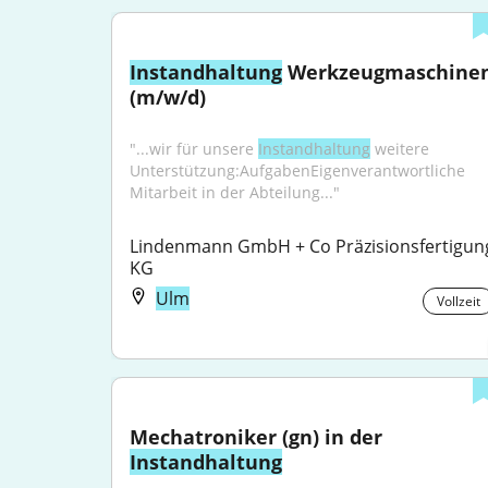
Instandhaltung
 Werkzeugmaschinen
(m/w/d)
"...wir für unsere 
Instandhaltung
 weitere 
Unterstützung:AufgabenEigenverantwortliche 
Mitarbeit in der Abteilung..."
Lindenmann GmbH + Co Präzisionsfertigung
KG
Ulm
Vollzeit
Mechatroniker (gn) in der 
Instandhaltung