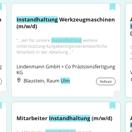
 
Instandhaltung
 Werkzeugmaschinen 
(m/w/d)
"...wir für unsere 
Instandhaltung
 weitere 
Unterstützung:AufgabenEigenverantwortliche 
Mitarbeit in der Abteilung..."
 
Lindenmann GmbH + Co Präzisionsfertigung 
KG
Blaustein, Raum
Ulm
Vollzeit
Mitarbeiter 
Instandhaltung
 (m/w/d)