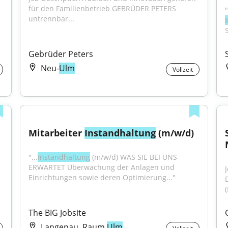
für den Familienbetrieb GEBRÜDER PETERS 
untrennbar...
Gebrüder Peters
Neu-
Ulm
Vollzeit
Mitarbeiter 
Instandhaltung
 (m/w/d)
"...
Instandhaltung
 (m/w/d) WAS SIE BEI UNS 
ERWARTET Überwachung der Anlagen und 
Einrichtungen sowie deren Optimierung..."
(
The BIG Jobsite
Langenau, Raum
Ulm