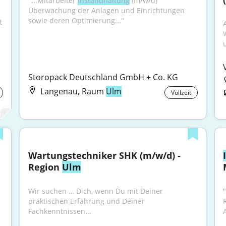
"...Mitarbeiter 
Instandhaltung
 (m/w/d) 
Überwachung der Anlagen und Einrichtungen 
sowie deren Optimierung..."
 
Storopack Deutschland GmbH + Co. KG
Langenau, Raum
Ulm
Vollzeit
Wartungstechniker SHK (m/w/d) - 
Region 
Ulm
Wir suchen … Dich, wenn Du mit Deiner 
praktischen Erfahrung und Deiner 
Fachkenntnissen...
A