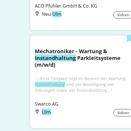
ACO Pfuhler GmbH & Co. KG
Neu-
Ulm
Vollzeit
Mechatroniker - Wartung & 
Instandhaltung
 Parkleitsysteme 
(m/w/d)
"...Ihrer Tätigkeit liegt im Bereich der Wartung, 
Instandhaltung
 und der Beseitigung von 
Störungen sowie der Instandsetzung..."
Swarco AG
Ulm
Vollzeit