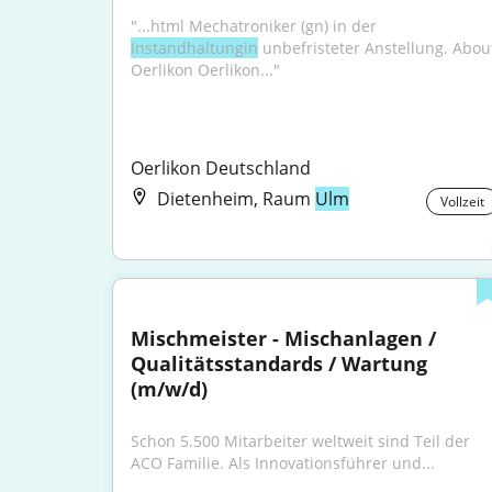
"...html Mechatroniker (gn) in der 
Instandhaltungin
 unbefristeter Anstellung. About
Oerlikon Oerlikon..."
Oerlikon Deutschland
Dietenheim, Raum
Ulm
Vollzeit
Mischmeister - Mischanlagen / 
Qualitätsstandards / Wartung 
(m/w/d)
Schon 5.500 Mitarbeiter weltweit sind Teil der 
ACO Familie. Als Innovationsführer und...