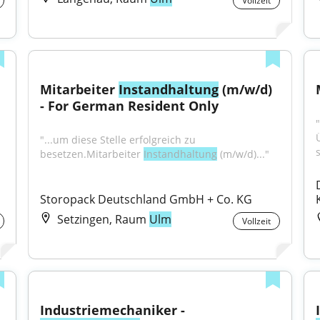
Vollzeit
Mitarbeiter 
Instandhaltung
 (m/w/d) 
- For German Resident Only
"
"...um diese Stelle erfolgreich zu 
besetzen.Mitarbeiter 
Instandhaltung
 (m/w/d)..."
Storopack Deutschland GmbH + Co. KG
Setzingen, Raum
Ulm
Vollzeit
Industriemechaniker - 