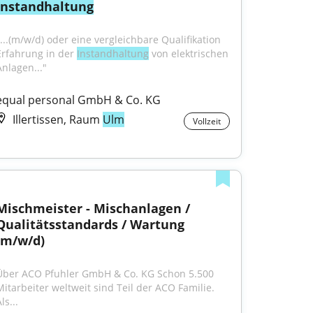
Instandhaltung
"...(m/w/d) oder eine vergleichbare Qualifikation 
Erfahrung in der 
Instandhaltung
 von elektrischen 
Anlagen..."
equal personal GmbH & Co. KG
Illertissen, Raum
Ulm
Vollzeit
Mischmeister - Mischanlagen / 
Qualitätsstandards / Wartung 
(m/w/d)
Über ACO Pfuhler GmbH & Co. KG Schon 5.500 
Mitarbeiter weltweit sind Teil der ACO Familie. 
ls...