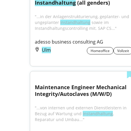
Instandhaltung
 (all genders)
"...in der Anlagenstrukturierung, geplanter- und 
ungeplanter 
Instandhaltung
 sowie im 
Instandhaltungscontrolling mit. SAP CS..."
adesso business consulting AG
Ulm
Homeoffice
Vollzeit
Maintenance Engineer Mechanical 
Integrity/Autoclaves (M/W/D)
"...von internen und externen Dienstleistern in 
Bezug auf Wartung und 
Instandhaltung
, 
Reparatur und Umbau..."