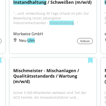
Instandhaltung
 / Schweißen (m/w/d)
"...und -entwicklung 30 Tage Urlaub im Jahr Zur 
Bewerbung Unser Jobangebot 
Industriemechaniker - 
Instandhaltung
..."
Workwise GmbH
Neu-
Ulm
Vollzeit
Mischmeister - Mischanlagen / 
Qualitätsstandards / Wartung 
(m/w/d)
Schon 5.500 Mitarbeiter weltweit sind Teil der 
ACO Familie. Als Innovationsführer und...
A