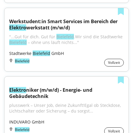
Werkstudent:in Smart Services im Bereich der 
Elektro
werkstatt (m/w/d)
"...Gut für dich. Gut für 
Bielefeld
.Wir sind die Stadtwerke 
Bielefeld
 – ohne uns läuft nichts..."
Stadtwerke 
Bielefeld
 GmbH
Bielefeld
Vollzeit
Elektro
niker (m/w/d) - Energie- und 
Gebäudetechnik
plusswerk – Unser Job, deine Zukunft!Egal ob Steckdose, 
Lichtschalter oder Sicherung – du sorgst...
INDUVARO GmbH
Bielefeld
Vollzeit