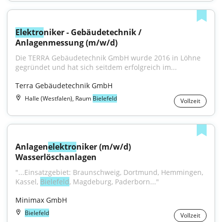
Elektro
niker - Gebäudetechnik / 
Anlagenmessung (m/w/d)
Die TERRA Gebäudetechnik GmbH wurde 2016 in Löhne 
gegründet und hat sich seitdem erfolgreich im...
Terra Gebäudetechnik GmbH
Halle (Westfalen), Raum
Bielefeld
Vollzeit
Anlagen
elektro
niker (m/w/d) 
Wasserlöschanlagen
"...Einsatzgebiet: Braunschweig, Dortmund, Hemmingen, 
Kassel, 
Bielefeld
, Magdeburg, Paderborn..."
Minimax GmbH
Bielefeld
Vollzeit