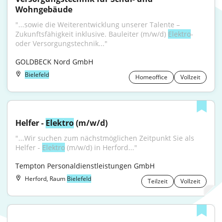
Wohngebäude
"...sowie die Weiterentwicklung unserer Talente – 
Zukunftsfähigkeit inklusive. Bauleiter (m/w/d) 
Elektro
- 
oder Versorgungstechnik..."
GOLDBECK Nord GmbH
Bielefeld
Homeoffice
Vollzeit
Helfer - 
Elektro
 (m/w/d)
"...Wir suchen zum nächstmöglichen Zeitpunkt Sie als 
Helfer - 
Elektro
 (m/w/d) in Herford..."
Tempton Personaldienstleistungen GmbH
Herford, Raum
Bielefeld
Teilzeit
Vollzeit