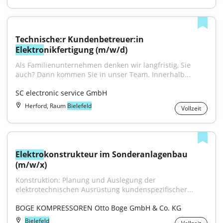
Technische:r Kundenbetreuer:in 
Elektro
nikfertigung (m/w/d)
Als Familienunternehmen denken wir langfristig, Sie 
auch? Dann kommen Sie in unser Team. Innerhalb...
SC electronic service GmbH
Herford, Raum
Bielefeld
Vollzeit
Elektro
konstrukteur im Sonderanlagenbau 
(m/w/x)
Konstruktion: Planung und Auslegung der 
elektrotechnischen Ausrüstung kundenspezifischer...
BOGE KOMPRESSOREN Otto Boge GmbH & Co. KG
Bielefeld