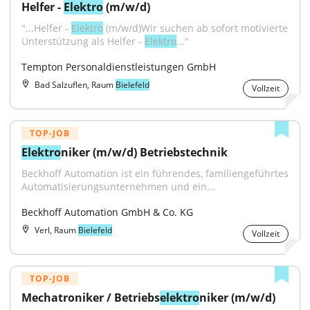
Helfer - 
Elektro
 (m/w/d)
"...Helfer - 
Elektro
 (m/w/d)Wir suchen ab sofort motivierte 
Unterstützung als Helfer - 
Elektro
..."
Tempton Personaldienstleistungen GmbH
Bad Salzuflen, Raum
Bielefeld
Vollzeit
TOP-JOB
Elektro
niker (m/w/d) Betriebstechnik
Beckhoff Automation ist ein führendes, familiengeführtes 
Automatisierungsunternehmen und ein...
Beckhoff Automation GmbH & Co. KG
Verl, Raum
Bielefeld
Vollzeit
TOP-JOB
Mechatroniker / Betriebs
elektro
niker (m/w/d)