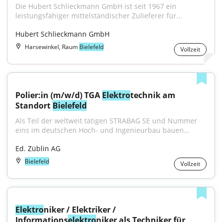
Die Hubert Schlieckmann GmbH ist seit 1967 ein 
leistungsfähiger mittelständischer Zulieferer für...
Hubert Schlieckmann GmbH
Harsewinkel, Raum
Bielefeld
Vollzeit
Polier:in (m/w/d) TGA 
Elektro
technik am 
Standort 
Bielefeld
Als Teil der weltweit tätigen STRABAG SE und Nummer 
eins im deutschen Hoch- und Ingenieurbau bauen...
Ed. Züblin AG
Bielefeld
Vollzeit
Elektro
niker / Elektriker / 
Informations
elektro
niker als Techniker für 