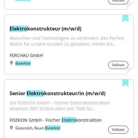
Vollzeit
Elektro
konstrukteur (m/w/d)
Menschen und Technologien zu verbinden, den Perfect 
Match für unsere Kunden zu gestalten, immer die...
FERCHAU GmbH
Bielefeld
Vollzeit
Senior 
Elektro
konstrukteur/in (m/w/d)
Die FISEKON GmbH – Fischer Elektrokonstruktion 
(ehemals DDT GmbH) steht seit 1998 für...
FISEKON GmbH - Fischer 
Elektro
konstruktion
Gütersloh, Raum
Bielefeld
Vollzeit