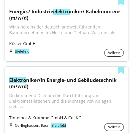
Energie-/ Industrie
elektro
niker/ Kabelmonteur 
(m/w/d)
Wir sind eins der deutschlandweit führenden 
Bauunternehmen im Hoch- und Tiefbau. Was uns als...
Köster GmbH
Bielefeld
Vollzeit
Elektro
niker/in Energie- und Gebäudetechnik 
(m/w/d)
Du kümmerst Dich um die Durchführung von 
Elektroinstallationen und die Montage von Anlagen, 
sodass...
Tintelnot & Kramme GmbH & Co. KG
Oerlinghausen, Raum
Bielefeld
Vollzeit