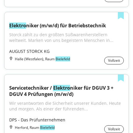
Elektro
niker (m/w/d) für Betriebstechnik
Storck zählt zu den größten Süßwarenherstellern 
weltweit. Marken von uns begeistern Menschen in...
AUGUST STORCK KG
Halle (Westfalen), Raum
Bielefeld
Vollzeit
Servicetechniker / 
Elektro
niker für DGUV 3 + 
DGUV 4 Prüfungen (m/w/d)
Wir verantworten die Sicherheit unserer Kunden. Heute 
und morgen. Als einer der führenden...
DPS - Das Prüfunternehmen
Herford, Raum
Bielefeld
Vollzeit