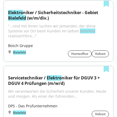
Elektro
niker / Sicherheitstechniker - Gebiet 
Bielefeld
 (w/m/div.)
"...Und mit Ihnen suchen wir jemanden, der diese 
Systeme vor Ort beim Kunden im Gebiet 
Bielefeld
realisiert!Ihre..."
Bosch Gruppe
Bielefeld
Homeoffice
Vollzeit
Servicetechniker / 
Elektro
niker für DGUV 3 + 
DGUV 4 Prüfungen (m/w/d)
Wir verantworten die Sicherheit unserer Kunden. Heute 
und morgen. Als einer der führenden...
DPS - Das Prüfunternehmen
Bielefeld
Vollzeit