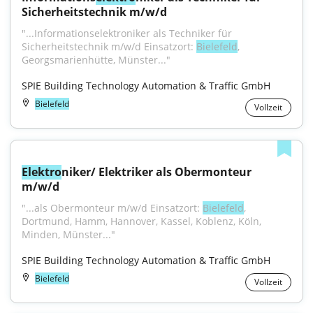
Sicherheitstechnik m/w/d
"...Informationselektroniker als Techniker für 
Sicherheitstechnik m/w/d Einsatzort: 
Bielefeld
, 
Georgsmarienhütte, Münster..."
SPIE Building Technology Automation & Traffic GmbH
Bielefeld
Vollzeit
Elektro
niker/ Elektriker als Obermonteur 
m/w/d
"...als Obermonteur m/w/d Einsatzort: 
Bielefeld
, 
Dortmund, Hamm, Hannover, Kassel, Koblenz, Köln, 
Minden, Münster..."
SPIE Building Technology Automation & Traffic GmbH
Bielefeld
Vollzeit