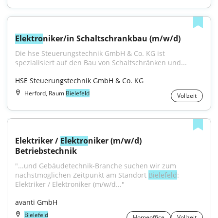
Elektro
niker/in Schaltschrankbau (m/w/d)
Die hse Steuerungstechnik GmbH & Co. KG ist 
spezialisiert auf den Bau von Schaltschränken und...
HSE Steuerungstechnik GmbH & Co. KG
Herford, Raum
Bielefeld
Vollzeit
Elektriker / 
Elektro
niker (m/w/d) 
Betriebstechnik
"...und Gebäudetechnik-Branche suchen wir zum 
nächstmöglichen Zeitpunkt am Standort 
Bielefeld
: 
Elektriker / Elektroniker (m/w/d..."
avanti GmbH
Bielefeld
Homeoffice
Vollzeit