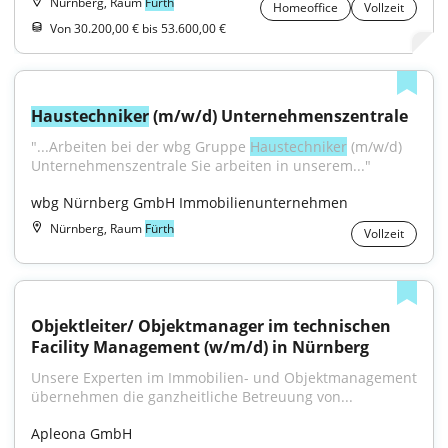
Nürnberg, Raum
Fürth
Homeoffice
Vollzeit
Von 30.200,00 € bis 53.600,00 €
Haustechniker
 (m/w/d) Unternehmenszentrale
"...Arbeiten bei der wbg Gruppe 
Haustechniker
 (m/w/d) 
Unternehmenszentrale Sie arbeiten in unserem..."
wbg Nürnberg GmbH Immobilienunternehmen
Nürnberg, Raum
Fürth
Vollzeit
Objektleiter/ Objektmanager im technischen 
Facility Management (w/m/d) in Nürnberg
Unsere Experten im Immobilien- und Objektmanagement 
übernehmen die ganzheitliche Betreuung von...
Apleona GmbH