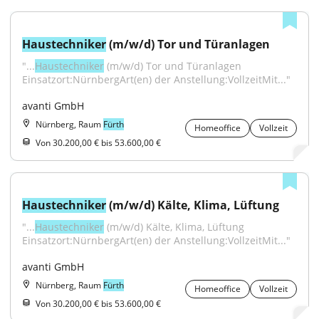
Haustechniker
 (m/w/d) Tor und Türanlagen
"...
Haustechniker
 (m/w/d) Tor und Türanlagen 
Einsatzort:NürnbergArt(en) der Anstellung:VollzeitMit..."
avanti GmbH
Nürnberg, Raum
Fürth
Homeoffice
Vollzeit
Von 30.200,00 € bis 53.600,00 €
Haustechniker
 (m/w/d) Kälte, Klima, Lüftung
"...
Haustechniker
 (m/w/d) Kälte, Klima, Lüftung 
Einsatzort:NürnbergArt(en) der Anstellung:VollzeitMit..."
avanti GmbH
Nürnberg, Raum
Fürth
Homeoffice
Vollzeit
Von 30.200,00 € bis 53.600,00 €