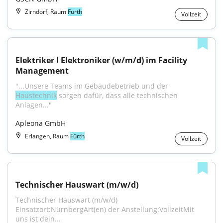
Zirndorf, Raum
Fürth
Vollzeit
Elektriker I Elektroniker (w/m/d) im Facility 
Management
"...Unsere Teams im Gebäudebetrieb und der 
Haustechnik
 sorgen dafür, dass alle technischen 
Anlagen..."
Apleona GmbH
Erlangen, Raum
Fürth
Vollzeit
Technischer Hauswart (m/w/d)
Technischer Hauswart (m/w/d) 
Einsatzort:NürnbergArt(en) der Anstellung:VollzeitMit 
uns ist dein...