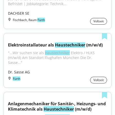
Befristet | Jobkategorie: Technik...
DACHSER SE
Fischbach, Raum
Fürth
Vollzeit
Elektroinstallateur als 
Haustechniker
 (m/w/d)
"...Wir suchen sie als 
Haustechniker
 Elektro / HLKS 
(m/w/d) Am Standort Flughafen München Die Dr. 
Sasse..."
Dr. Sasse AG
Fürth
Vollzeit
Anlagenmechaniker für Sanitär-, Heizungs- und 
Klimatechnik als 
Haustechniker
 (m/w/d)