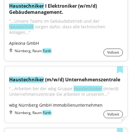
Haustechniker
 I Elektroniker (w/m/d) 
Gebäudemanagement.
"...Unsere Teams im Gebäudebetrieb und der 
Haustechnik
 sorgen dafür, dass alle technischen 
Anlagen..."
Apleona GmbH
Nürnberg, Raum
Fürth
Vollzeit
Haustechniker
 (m/w/d) Unternehmenszentrale
"...Arbeiten bei der wbg Gruppe 
Haustechniker
 (m/w/d) 
Unternehmenszentrale Sie arbeiten in unserem..."
wbg Nürnberg GmbH Immobilienunternehmen
Nürnberg, Raum
Fürth
Vollzeit