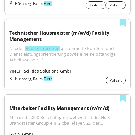
Nürnberg, Raum
Fürth
Teilzeit
Vollzeit
Technischer Hausmeister (m/w/d) Facility 
Management
"...oder 
Haustechniker:in
 gesammelt • Kunden- und 
Dienstleistungsorientierung sowie eine selbständige 
Arbeitsweise •..."
VINCI Facilities Solutions GmbH
Nürnberg, Raum
Fürth
Vollzeit
Mitarbeiter Facility Management (w/m/d)
Mit rund 2.800 Beschäftigten weltweit ist die Horst 
Brandstätter Group ein Global Player. Zu der...
GSCN GmbH