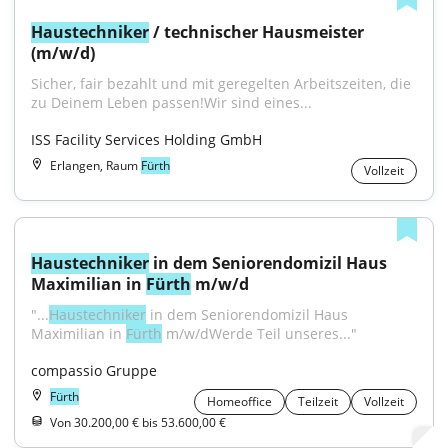
Haustechniker
 / technischer Hausmeister 
(m/w/d)
Sicher, fair bezahlt und mit geregelten Arbeitszeiten, die 
zu Deinem Leben passen!Wir sind eines...
ISS Facility Services Holding GmbH
Erlangen, Raum
Fürth
Vollzeit
Haustechniker
 in dem Seniorendomizil Haus 
Maximilian in 
Fürth
 m/w/d
"...
Haustechniker
 in dem Seniorendomizil Haus 
Maximilian in 
Fürth
 m/w/dWerde Teil unseres..."
compassio Gruppe
Fürth
Homeoffice
Teilzeit
Vollzeit
Von 30.200,00 € bis 53.600,00 €