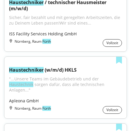
Haustechniker
 / technischer Hausmeister 
(m/w/d)
Sicher, fair bezahlt und mit geregelten Arbeitszeiten, die 
zu Deinem Leben passen!Wir sind eines...
ISS Facility Services Holding GmbH
Nürnberg, Raum
Fürth
Vollzeit
Haustechniker
 (w/m/d) HKLS
"...Unsere Teams im Gebäudebetrieb und der 
Haustechnik
 sorgen dafür, dass alle technischen 
Anlagen..."
Apleona GmbH
Nürnberg, Raum
Fürth
Vollzeit