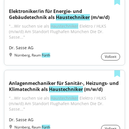
Elektroniker/in für Energie- und 
Gebäudetechnik als 
Haustechniker
 (m/w/d)
"...Wir suchen sie als 
Haustechniker
 Elektro / HLKS 
(m/w/d) Am Standort Flughafen München Die Dr. 
Sasse..."
Dr. Sasse AG
Nürnberg, Raum
Fürth
Vollzeit
Anlagenmechaniker für Sanitär-, Heizungs- und 
Klimatechnik als 
Haustechniker
 (m/w/d)
"...Wir suchen sie als 
Haustechniker
 Elektro / HLKS 
(m/w/d) Am Standort Flughafen München Die Dr. 
Sasse..."
Dr. Sasse AG
Nürnberg, Raum
Fürth
Vollzeit