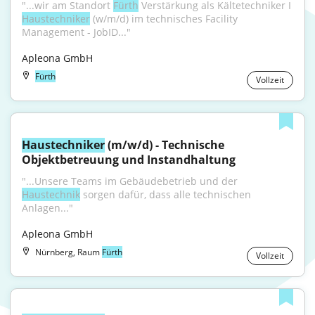
"...wir am Standort 
Fürth
 Verstärkung als Kältetechniker I 
Haustechniker
 (w/m/d) im technisches Facility 
Management - JobID..."
Apleona GmbH
Fürth
Vollzeit
Haustechniker
 (m/w/d) - Technische 
Objektbetreuung und Instandhaltung
"...Unsere Teams im Gebäudebetrieb und der 
Haustechnik
 sorgen dafür, dass alle technischen 
Anlagen..."
Apleona GmbH
Nürnberg, Raum
Fürth
Vollzeit