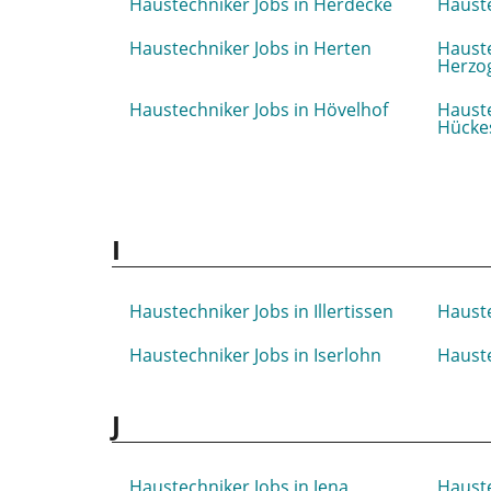
Haustechniker Jobs in Herdecke
Hauste
Haustechniker Jobs in Herten
Hauste
Herzo
Haustechniker Jobs in Hövelhof
Hauste
Hücke
I
Haustechniker Jobs in Illertissen
Hauste
Haustechniker Jobs in Iserlohn
Hauste
J
Haustechniker Jobs in Jena
Hauste