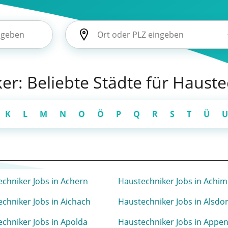
er: Beliebte Städte für Hauste
K
L
M
N
O
Ö
P
Q
R
S
T
Ü
U
chniker Jobs in Achern
Haustechniker Jobs in Achim
chniker Jobs in Aichach
Haustechniker Jobs in Alsdor
chniker Jobs in Apolda
Haustechniker Jobs in Appe