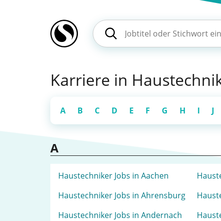
Karriere in Haustechnik
A
B
C
D
E
F
G
H
I
J
A
Haustechniker Jobs in Aachen
Hauste
Haustechniker Jobs in Ahrensburg
Hauste
Haustechniker Jobs in Andernach
Hauste