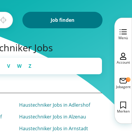
Job finden
Menü
chniker Jobs
Account
V
W
Z
Jobagent
Haustechniker Jobs in Adlershof
Merken
f
Haustechniker Jobs in Alzenau
n
Haustechniker Jobs in Arnstadt