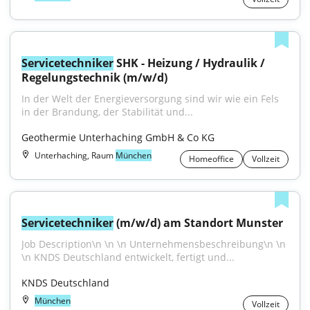
Servicetechniker
 SHK - Heizung / Hydraulik / 
Regelungstechnik (m/w/d)
In der Welt der Energieversorgung sind wir wie ein Fels 
in der Brandung, der Stabilität und...
Geothermie Unterhaching GmbH & Co KG
Unterhaching, Raum
München
Homeoffice
Vollzeit
Servicetechniker
 (m/w/d) am Standort Munster
Job Description\n \n \n Unternehmensbeschreibung\n \n 
\n KNDS Deutschland entwickelt, fertigt und...
KNDS Deutschland
München
Vollzeit