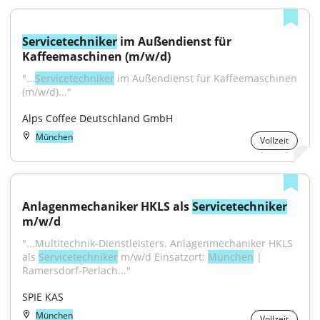
Servicetechniker
 im Außendienst für 
Kaffeemaschinen (m/w/d)
"...
Servicetechniker
 im Außendienst für Kaffeemaschinen 
(m/w/d)..."
Alps Coffee Deutschland GmbH
München
Vollzeit
Anlagenmechaniker HKLS als 
Servicetechniker
m/w/d
"...Multitechnik-Dienstleisters. Anlagenmechaniker HKLS 
als 
Servicetechniker
 m/w/d Einsatzort: 
München
 | 
Ramersdorf-Perlach..."
SPIE KAS
München
Vollzeit