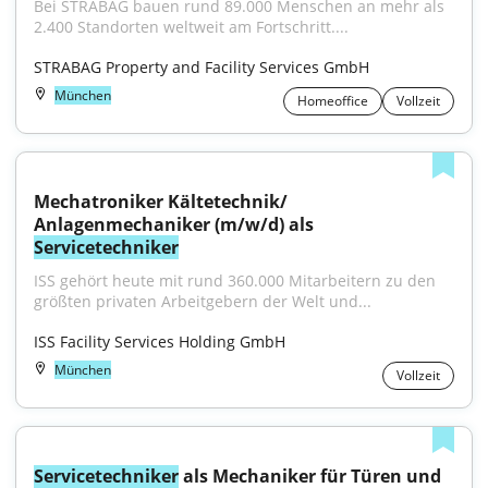
Bei STRABAG bauen rund 89.000 Menschen an mehr als 
2.400 Standorten weltweit am Fortschritt....
STRABAG Property and Facility Services GmbH
München
Homeoffice
Vollzeit
Mechatroniker Kältetechnik/ 
Anlagenmechaniker (m/w/d) als 
Servicetechniker
ISS gehört heute mit rund 360.000 Mitarbeitern zu den 
größten privaten Arbeitgebern der Welt und...
ISS Facility Services Holding GmbH
München
Vollzeit
Servicetechniker
 als Mechaniker für Türen und 