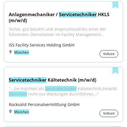
Anlagenmechaniker / 
Servicetechniker
 HKLS 
(m/w/d)
Sicher, gut bezahlt und anspruchsvoll!Als einer der 
führenden Dienstleister im Facility Management...
ISS Facility Services Holding GmbH
München
Vollzeit
Servicetechniker
 Kältetechnik (m/w/d)
"...Sie möchten als 
Servicetechniker
 Kältetechnik (m/w/d) 
München
 nicht nur Wartungen durchführen..."
Rocksolid Personalvermittlung GmbH
München
Vollzeit