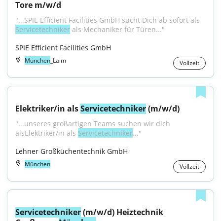
Tore m/w/d
"...SPIE Efficient Facilities GmbH sucht Dich ab sofort als 
Servicetechniker
 als Mechaniker für Türen..."
SPIE Efficient Facilities GmbH
München
_Laim
Vollzeit
Elektriker/in als 
Servicetechniker
 (m/w/d)
"...unseres großartigen Teams suchen wir dich 
alsElektriker/in als 
Servicetechniker
..."
Lehner Großküchentechnik GmbH
München
Vollzeit
Servicetechniker
 (m/w/d) Heiztechnik 