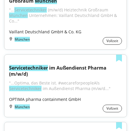
Großraum 
München
"...
Servicetechniker
 (m/w/d) Heiztechnik Großraum 
München
 Unternehmen: Vaillant Deutschland GmbH & 
Co..."
Vaillant Deutschland GmbH & Co. KG
München
Vollzeit
Servicetechniker
 im Außendienst Pharma 
(m/w/d)
"...Optima, das Beste ist. #wecareforpeopleAls 
Servicetechniker
 im Außendienst Pharma (m/w/d..."
OPTIMA pharma containment GmbH
München
Vollzeit