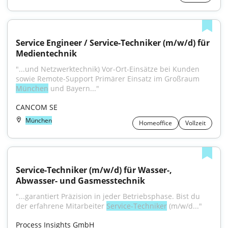
Service Engineer / Service-Techniker (m/w/d) für 
Medientechnik
"...und Netzwerktechnik) Vor-Ort-Einsätze bei Kunden 
sowie Remote-Support Primärer Einsatz im Großraum 
München
 und Bayern..."
CANCOM SE
München
Homeoffice
Vollzeit
Service-Techniker (m/w/d) für Wasser-, 
Abwasser- und Gasmesstechnik
"...garantiert Präzision in jeder Betriebsphase. Bist du 
der erfahrene Mitarbeiter 
Service-Techniker
 (m/w/d..."
Process Insights GmbH