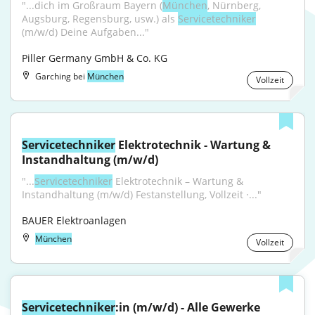
"...dich im Großraum Bayern (
München
, Nürnberg, 
Augsburg, Regensburg, usw.) als 
Servicetechniker
(m/w/d) Deine Aufgaben..."
Piller Germany GmbH & Co. KG
Garching bei
München
Vollzeit
Servicetechniker
 Elektrotechnik - Wartung & 
Instandhaltung (m/w/d)
"...
Servicetechniker
 Elektrotechnik – Wartung & 
Instandhaltung (m/w/d) Festanstellung, Vollzeit ·..."
BAUER Elektroanlagen
München
Vollzeit
Servicetechniker
:in (m/w/d) - Alle Gewerke