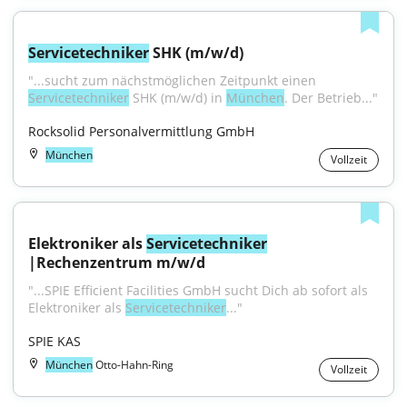
Servicetechniker
 SHK (m/w/d)
"...sucht zum nächstmöglichen Zeitpunkt einen 
Servicetechniker
 SHK (m/w/d) in 
München
. Der Betrieb..."
Rocksolid Personalvermittlung GmbH
München
Vollzeit
Elektroniker als 
Servicetechniker
|Rechenzentrum m/w/d
"...SPIE Efficient Facilities GmbH sucht Dich ab sofort als 
Elektroniker als 
Servicetechniker
..."
SPIE KAS
München
Otto-Hahn-Ring
Vollzeit