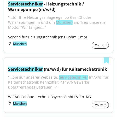
Servicetechniker
 - Heizungstechnik / 
Wärmepumpe (m/w/d)
"...für Ihre Heizungsanlage egal ob Gas, Öl oder 
Wärmepumpen in und um 
München
 an. Treu unserem 
Motto: "Wir fangen..."
Service für Heizungstechnik Jens Böhm GmbH
München
Vollzeit
Servicetechniker
 (m/w/d) für Kältemechatronik
"...Sie auf unserer Webseite. 
Servicetechniker
 (m/w/d) für 
Kältemechatronik Kennziffer: 414976 Gewerke 
übergreifendes Betreuen..."
WISAG Gebäudetechnik Bayern GmbH & Co. KG
München
Vollzeit