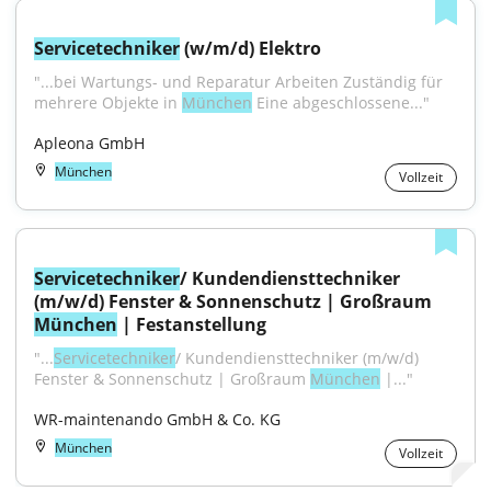
Servicetechniker
 (w/m/d) Elektro
"...bei Wartungs- und Reparatur Arbeiten Zuständig für 
mehrere Objekte in 
München
 Eine abgeschlossene..."
Apleona GmbH
München
Vollzeit
Servicetechniker
/ Kundendiensttechniker 
(m/w/d) Fenster & Sonnenschutz | Großraum 
München
 | Festanstellung
"...
Servicetechniker
/ Kundendiensttechniker (m/w/d) 
Fenster & Sonnenschutz | Großraum 
München
 |..."
WR-maintenando GmbH & Co. KG
München
Vollzeit