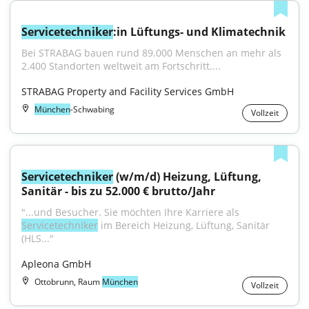
Servicetechniker
:in Lüftungs- und Klimatechnik
Bei STRABAG bauen rund 89.000 Menschen an mehr als 
2.400 Standorten weltweit am Fortschritt....
STRABAG Property and Facility Services GmbH
München
-Schwabing
Vollzeit
Servicetechniker
 (w/m/d) Heizung, Lüftung, 
Sanitär - bis zu 52.000 € brutto/Jahr
"...und Besucher. Sie möchten Ihre Karriere als 
Servicetechniker
 im Bereich Heizung, Lüftung, Sanitär 
(HLS..."
Apleona GmbH
Ottobrunn, Raum
München
Vollzeit