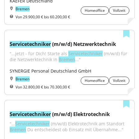
KAEFER Deutschland
Bremen
Homeoffice
Vollzeit
Von 29.900,00 € bis 60.200,00 €
Servicetechniker
 (m/w/d) Netzwerktechnik
"...jetzt - für Dich! Starte als 
Servicetechniker
 (m/w/d) für 
die Netzwerktechnik in 
Bremen
..."
SYNERGIE Personal Deutschland GmbH
Bremen
Homeoffice
Vollzeit
Von 32.800,00 € bis 70.300,00 €
Servicetechniker
 (m/w/d) Elektrotechnik
"...
Servicetechniker
 (m/w/d) Elektrotechnik am Standort 
Bremen
 Du entscheidest ob Einsatz mit Übernahme..."