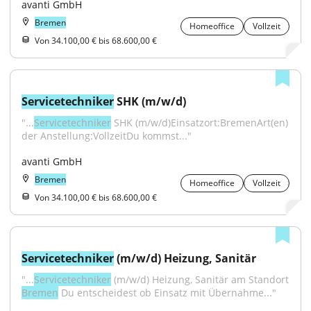
avanti GmbH
Bremen
Homeoffice
Vollzeit
Von 34.100,00 € bis 68.600,00 €
Servicetechniker
 SHK (m/w/d)
"...
Servicetechniker
 SHK (m/w/d)Einsatzort:BremenArt(en) 
der Anstellung:VollzeitDu kommst..."
avanti GmbH
Bremen
Homeoffice
Vollzeit
Von 34.100,00 € bis 68.600,00 €
Servicetechniker
 (m/w/d) Heizung, Sanitär
"...
Servicetechniker
 (m/w/d) Heizung, Sanitär am Standort 
Bremen
 Du entscheidest ob Einsatz mit Übernahme..."