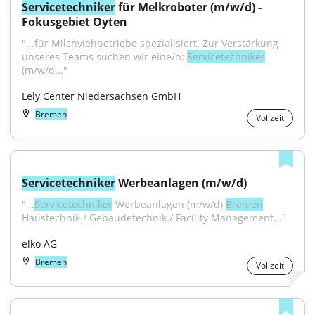
Servicetechniker
 für Melkroboter (m/w/d) - 
Fokusgebiet Oyten
"...für Milchviehbetriebe spezialisiert. Zur Verstärkung 
unseres Teams suchen wir eine/n: 
Servicetechniker
(m/w/d..."
Lely Center Niedersachsen GmbH
Bremen
Vollzeit
Servicetechniker
 Werbeanlagen (m/w/d)
"...
Servicetechniker
 Werbeanlagen (m/w/d) 
Bremen
Haustechnik / Gebäudetechnik / Facility Management..."
elko AG
Bremen
Vollzeit