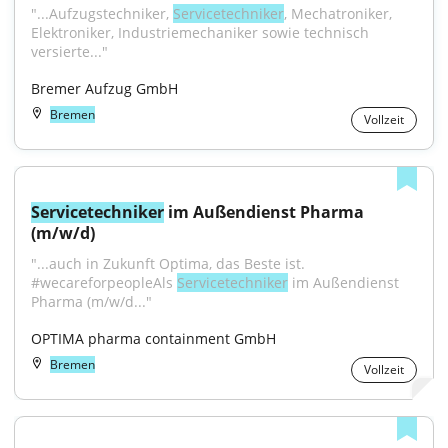
"...Aufzugstechniker, 
Servicetechniker
, Mechatroniker, 
Elektroniker, Industriemechaniker sowie technisch 
versierte..."
Bremer Aufzug GmbH
Bremen
Vollzeit
Servicetechniker
 im Außendienst Pharma 
(m/w/d)
"...auch in Zukunft Optima, das Beste ist. 
#wecareforpeopleAls 
Servicetechniker
 im Außendienst 
Pharma (m/w/d..."
OPTIMA pharma containment GmbH
Bremen
Vollzeit