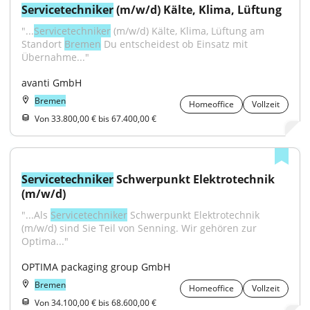
Servicetechniker
 (m/w/d) Kälte, Klima, Lüftung
"...
Servicetechniker
 (m/w/d) Kälte, Klima, Lüftung am 
Standort 
Bremen
 Du entscheidest ob Einsatz mit 
Übernahme..."
avanti GmbH
Bremen
Homeoffice
Vollzeit
Von 33.800,00 € bis 67.400,00 €
Servicetechniker
 Schwerpunkt Elektrotechnik 
(m/w/d)
"...Als 
Servicetechniker
 Schwerpunkt Elektrotechnik 
(m/w/d) sind Sie Teil von Senning. Wir gehören zur 
Optima..."
OPTIMA packaging group GmbH
Bremen
Homeoffice
Vollzeit
Von 34.100,00 € bis 68.600,00 €