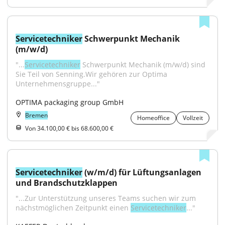
Servicetechniker
 Schwerpunkt Mechanik 
(m/w/d)
"...
Servicetechniker
 Schwerpunkt Mechanik (m/w/d) sind 
Sie Teil von Senning.Wir gehören zur Optima 
Unternehmensgruppe..."
OPTIMA packaging group GmbH
Bremen
Homeoffice
Vollzeit
Von 34.100,00 € bis 68.600,00 €
Servicetechniker
 (w/m/d) für Lüftungsanlagen 
und Brandschutzklappen
"...Zur Unterstützung unseres Teams suchen wir zum 
nächstmöglichen Zeitpunkt einen 
Servicetechniker
..."