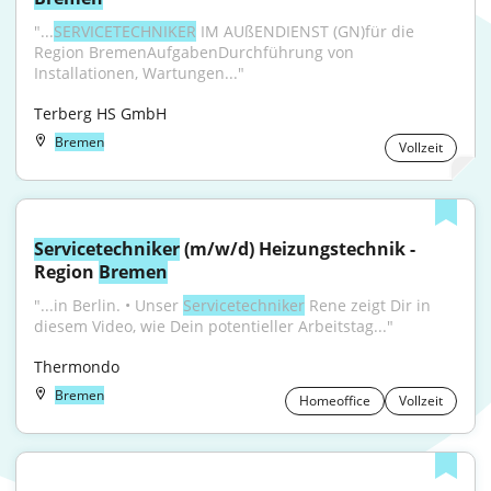
"...
SERVICETECHNIKER
 IM AUßENDIENST (GN)für die 
Region BremenAufgabenDurchführung von 
Installationen, Wartungen..."
Terberg HS GmbH
Bremen
Vollzeit
Servicetechniker
 (m/w/d) Heizungstechnik - 
Region 
Bremen
"...in Berlin. • Unser 
Servicetechniker
 Rene zeigt Dir in 
diesem Video, wie Dein potentieller Arbeitstag..."
Thermondo
Bremen
Homeoffice
Vollzeit