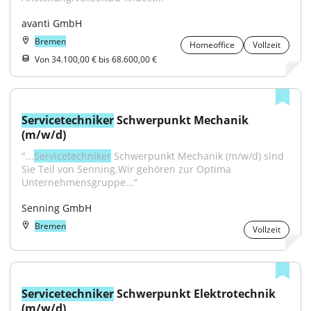
avanti GmbH
Bremen
Homeoffice
Vollzeit
Von 34.100,00 € bis 68.600,00 €
Servicetechniker
 Schwerpunkt Mechanik 
(m/w/d)
"...
Servicetechniker
 Schwerpunkt Mechanik (m/w/d) sind 
Sie Teil von Senning.Wir gehören zur Optima 
Unternehmensgruppe..."
Senning GmbH
Bremen
Vollzeit
Servicetechniker
 Schwerpunkt Elektrotechnik 
(m/w/d)