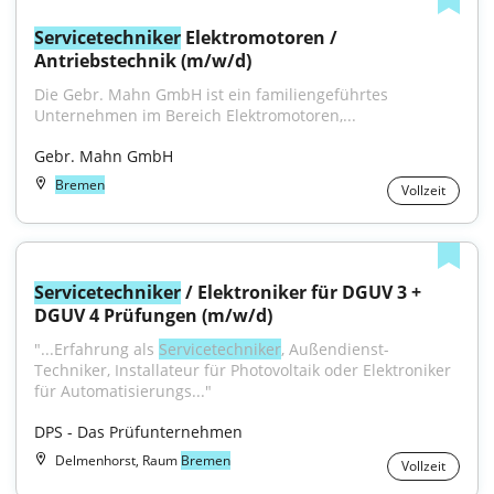
Servicetechniker
 Elektromotoren / 
Antriebstechnik (m/w/d)
Die Gebr. Mahn GmbH ist ein familiengeführtes 
Unternehmen im Bereich Elektromotoren,...
Gebr. Mahn GmbH
Bremen
Vollzeit
Servicetechniker
 / Elektroniker für DGUV 3 + 
DGUV 4 Prüfungen (m/w/d)
"...Erfahrung als 
Servicetechniker
, Außendienst-
Techniker, Installateur für Photovoltaik oder Elektroniker 
für Automatisierungs..."
DPS - Das Prüfunternehmen
Delmenhorst, Raum
Bremen
Vollzeit