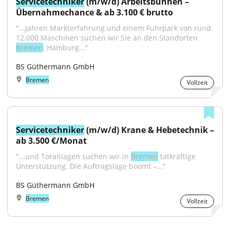
Servicetechniker
 (m/w/d) Arbeitsbühnen – 
Übernahmechance & ab 3.100 € brutto
"...Jahren Markterfahrung und einem Fuhrpark von rund 
12.000 Maschinen suchen wir Sie an den Standorten 
Bremen
, Hamburg..."
BS Güthermann GmbH
Bremen
Vollzeit
Servicetechniker
 (m/w/d) Krane & Hebetechnik – 
ab 3.500 €/Monat
"...und Toranlagen suchen wir in 
Bremen
 tatkräftige 
Unterstützung. Die Auftragslage boomt –..."
BS Güthermann GmbH
Bremen
Vollzeit