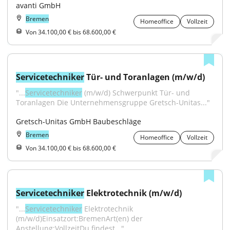
avanti GmbH
Bremen
Homeoffice
Vollzeit
Von 34.100,00 € bis 68.600,00 €
Servicetechniker
 Tür- und Toranlagen (m/w/d)
"...
Servicetechniker
 (m/w/d) Schwerpunkt Tür- und 
Toranlagen Die Unternehmensgruppe Gretsch-Unitas..."
Gretsch-Unitas GmbH Baubeschläge
Bremen
Homeoffice
Vollzeit
Von 34.100,00 € bis 68.600,00 €
Servicetechniker
 Elektrotechnik (m/w/d)
"...
Servicetechniker
 Elektrotechnik 
(m/w/d)Einsatzort:BremenArt(en) der 
Anstellung:VollzeitDu findest..."