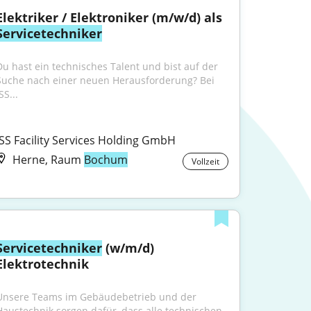
Elektriker / Elektroniker (m/w/d) als 
Servicetechniker
Du hast ein technisches Talent und bist auf der 
Suche nach einer neuen Herausforderung? Bei 
SS...
ISS Facility Services Holding GmbH
Herne, Raum
Bochum
Vollzeit
Servicetechniker
 (w/m/d) 
Elektrotechnik
Unsere Teams im Gebäudebetrieb und der 
Haustechnik sorgen dafür, dass alle technischen 