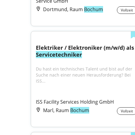
Service GmbH
Dortmund, Raum
Bochum
Vollzeit
Elektriker / Elektroni
Servicetechniker
Du hast ein technisches Talent und bist auf der 
Suche nach einer neuen Herausforderung? Bei 
ISS...
ISS Facility Services Holding GmbH
Marl, Raum
Bochum
Vollzeit