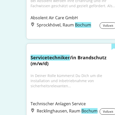
Bei Absolent werden Ihre Erfahrung und Ihr 
Fach­wissen geschätzt und gezielt gefördert. Als..
Absolent Air Care GmbH
Sprockhövel, Raum
Bochum
Vollzeit
Servicetechniker
/in Brandschutz 
(m/w/d)
In Deiner Rolle kümmerst Du Dich um die 
Installation und Inbetriebnahme von 
sicherheitsrelevanten...
Technischer Anlagen Service
Recklinghausen, Raum
Bochum
Vollzeit