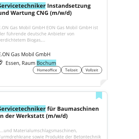
Servicetechniker
 Instandsetzung 
und Wartung CNG (m/w/d)
E.ON Gas Mobil GmbH EON Gas Mobil GmbH ist 
der führende deutsche Anbieter von 
verdichtetem Biogas,...
E.ON Gas Mobil GmbH
Essen, Raum
Bochum
Homeoffice
Teilzeit
Vollzeit
Servicetechniker
 für Baumaschinen 
in der Werkstatt (m/w/d)
"...und Materialumschlagsmaschinen, 
Turmdrehkrane sowie Produkte der Betontechnik 