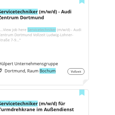
Servicetechniker
 (m/w/d) - Audi 
Zentrum Dortmund
...View job here 
Servicetechniker
 (m/w/d) - Audi 
Zentrum Dortmund Vollzeit Ludwig-Lohner-
traße 7-9..."
Hülpert Unternehmensgruppe
Dortmund, Raum
Bochum
Vollzeit
Servicetechniker
 (m/w/d) für 
Turmdrehkrane im Außendienst