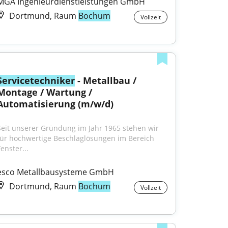
MGA Ingenieurdienstleistungen GmbH
Dortmund, Raum
Bochum
Vollzeit
Servicetechniker
 - Metallbau / 
Montage / Wartung / 
Automatisierung (m/w/d)
Seit unserer Gründung im Jahr 1965 stehen wir 
für hochwertige Beschlaglösungen im Bereich 
enster...
esco Metallbausysteme GmbH
Dortmund, Raum
Bochum
Vollzeit