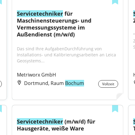
Servicetechniker
 für 
Maschinensteuerungs- und 
Vermessungssysteme im 
Außendienst (m/w/d)
"
S
Das sind Ihre AufgabenDurchführung von 
Installations- und Kalibrierungsarbeiten an Leica 
Geosystems...
Metriworx GmbH
Dortmund, Raum
Bochum
Vollzeit
Servicetechniker
 (m/w/d) für 
Hausgeräte, weiße Ware