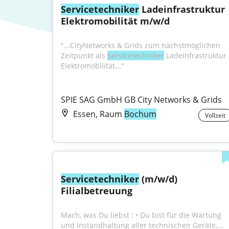
Servicetechniker
 Ladeinfrastruktur 
Elektromobilität m/w/d
"...CityNetworks & Grids zum nächstmöglichen 
Zeitpunkt als 
Servicetechniker
 Ladeinfrastruktur 
Elektromobilität..."
SPIE SAG GmbH GB City Networks & Grids
Essen, Raum
Bochum
Vollzeit
Servicetechniker
 (m/w/d) 
Filialbetreuung
Mach, was Du liebst : • Du bist für die Wartung 
und Instandhaltung aller technischen Geräte,...