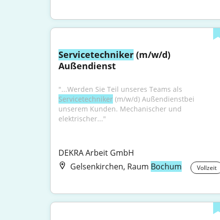
Servicetechniker
 (m/w/d) 
Außendienst
"...Werden Sie Teil unseres Teams als 
Servicetechniker
 (m/w/d) Außendienstbei 
unserem Kunden. Mechanischer und 
elektrischer..."
DEKRA Arbeit GmbH
Gelsenkirchen, Raum
Bochum
Vollzeit