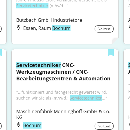
Servicetechniker
 (m/w/d..."
.
Butzbach GmbH Industrietore
Essen, Raum
Bochum
Vollzeit
Servicetechniker
 CNC-
Werkzeugmaschinen / CNC-
Bearbeitungszentren & Automation
"...funktioniert und fachgerecht gewartet wird, 
suchen wir Sie als (m/w/d): 
Servicetechniker
..."
Maschinenfabrik Mönninghoff GmbH & Co. 
KG
Bochum
Vollzeit