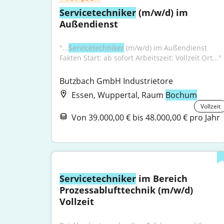
Servicetechniker
 (m/w/d) im 
Außendienst
"...
Servicetechniker
 (m/w/d) im Außendienst 
Fakten Start: ab sofort Arbeitszeit: Vollzeit Ort..."
Butzbach GmbH Industrietore
Essen, Wuppertal, Raum
Bochum
Vollzeit
Von 39.000,00 € bis 48.000,00 € pro Jahr
Servicetechniker
 im Bereich 
Prozessablufttechnik (m/w/d) 
Vollzeit