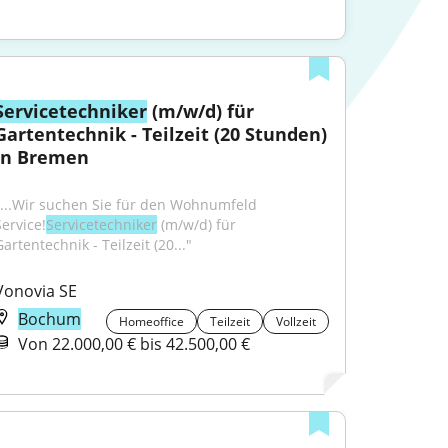
Servicetechniker
 (m/w/d) für 
Gartentechnik - Teilzeit (20 Stunden) 
in Bremen
"...Wir suchen Sie für den Wohnumfeld 
Service!
Servicetechniker
 (m/w/d) für 
artentechnik - Teilzeit (20..."
Vonovia SE
Bochum
Homeoffice
Teilzeit
Vollzeit
Von 22.000,00 € bis 42.500,00 €