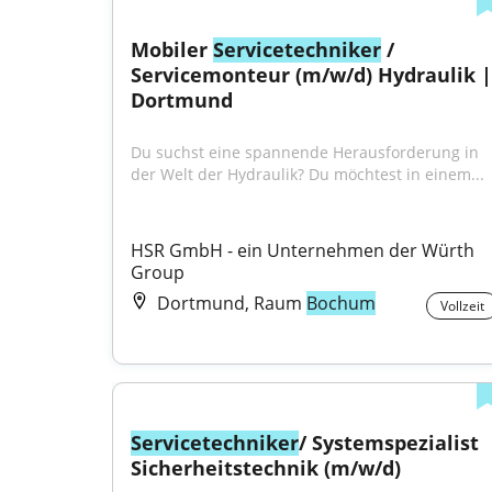
Mobiler 
Servicetechniker
 / 
Servicemonteur (m/w/d) Hydraulik | 
Dortmund
Du suchst eine spannende Herausforderung in 
der Welt der Hydraulik? Du möchtest in einem...
HSR GmbH - ein Unternehmen der Würth 
Group
Dortmund, Raum
Bochum
Vollzeit
Servicetechniker
/ Systemspezialist 
Sicherheitstechnik (m/w/d)