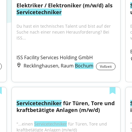
Elektriker / Elektroniker (m/w/d) als 
Servicetechniker
Du hast ein technisches Talent und bist auf der 
Suche nach einer neuen Herausforderung? Bei 
ISS...
ISS Facility Services Holding GmbH
Recklinghausen, Raum
Bochum
Vollzeit
Servicetechniker
 für Türen, Tore und 
kraftbetätigte Anlagen (m/w/d)
"...einen 
Servicetechniker
 für Türen, Tore und 
kraftbetätigte Anlagen (m/w/d) 