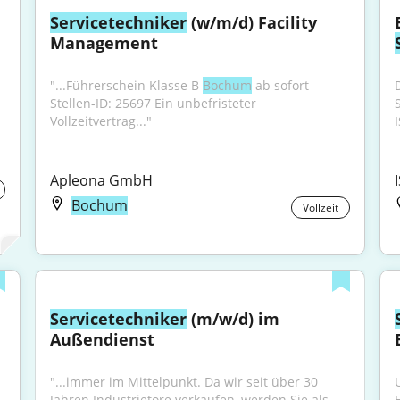
Servicetechniker
 (w/m/d) Facility 
Management
"...Führerschein Klasse B 
Bochum
 ab sofort 
Stellen-ID: 25697 Ein unbefristeter 
Vollzeitvertrag..."
I
Apleona GmbH
Bochum
Vollzeit
Servicetechniker
 (m/w/d) im 
Außendienst
"...immer im Mittelpunkt. Da wir seit über 30 
Jahren Industrietore verkaufen, werden Sie als 