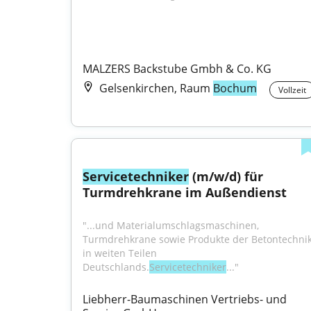
MALZERS Backstube Gmbh & Co. KG
Gelsenkirchen, Raum
Bochum
Vollzeit
Servicetechniker
 (m/w/d) für 
Turmdrehkrane im Außendienst
"...und Materialumschlagsmaschinen, 
Turmdrehkrane sowie Produkte der Betontechnik
in weiten Teilen 
Deutschlands.
Servicetechniker
..."
Liebherr-Baumaschinen Vertriebs- und 