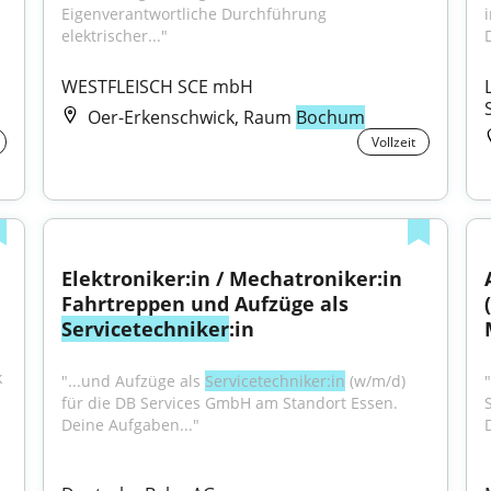
Eigenverantwortliche Durchführung 
i
elektrischer..."
WESTFLEISCH SCE mbH
Oer-Erkenschwick, Raum
Bochum
Vollzeit
Elektroniker:in / Mechatroniker:in 
Fahrtreppen und Aufzüge als 
Servicetechniker
:in
 
"...und Aufzüge als 
Servicetechniker:in
 (w/m/d) 
"
für die DB Services GmbH am Standort Essen. 
Deine Aufgaben..."