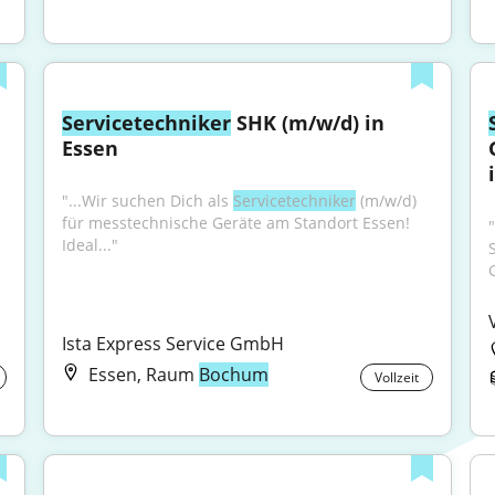
Servicetechniker
 SHK (m/w/d) in 
Essen
"...Wir suchen Dich als 
Servicetechniker
 (m/w/d) 
für messtechnische Geräte am Standort Essen! 
Ideal..."
G
Ista Express Service GmbH
Essen, Raum
Bochum
Vollzeit