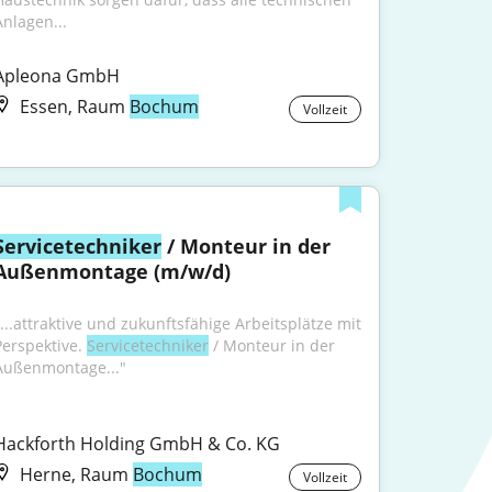
Anlagen...
Apleona GmbH
Essen, Raum
Bochum
Vollzeit
Servicetechniker
 / Monteur in der 
Außenmontage (m/w/d)
"...attraktive und zukunftsfähige Arbeitsplätze mit 
Perspektive. 
Servicetechniker
 / Monteur in der 
Außenmontage..."
Hackforth Holding GmbH & Co. KG
Herne, Raum
Bochum
Vollzeit