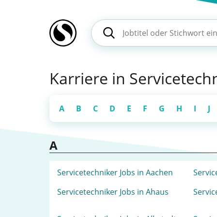
Karriere in Servicetech
A
B
C
D
E
F
G
H
I
J
A
Servicetechniker Jobs in Aachen
Servic
Servicetechniker Jobs in Ahaus
Servic