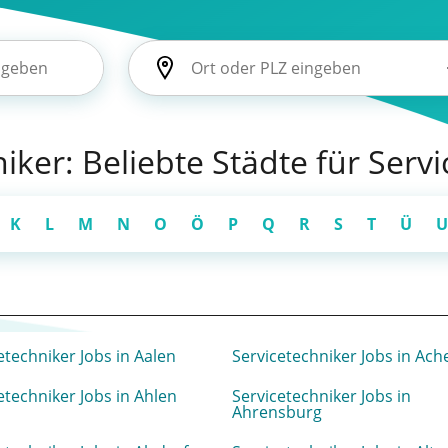
niker: Beliebte Städte für Serv
K
L
M
N
O
Ö
P
Q
R
S
T
Ü
U
etechniker Jobs in Aalen
Servicetechniker Jobs in Ach
etechniker Jobs in Ahlen
Servicetechniker Jobs in
Ahrensburg