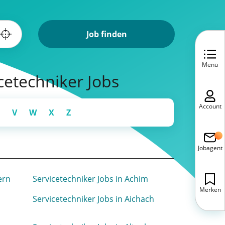
Job finden
Menü
icetechniker Jobs
Account
V
W
X
Z
Jobagent
ern
Servicetechniker Jobs in Achim
Merken
Servicetechniker Jobs in Aichach