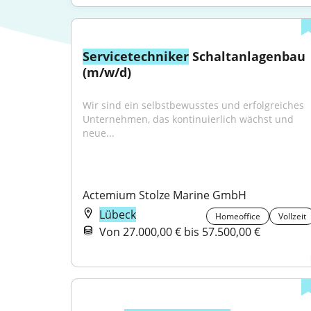
Servicetechniker
 Schaltanlagenbau 
(m/w/d)
Wir sind ein selbstbewusstes und erfolgreiches 
Unternehmen, das kontinuierlich wächst und 
neue...
Actemium Stolze Marine GmbH
Lübeck
Homeoffice
Vollzeit
Von 27.000,00 € bis 57.500,00 €