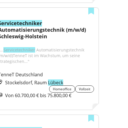
Servicetechniker
Automatisierungstechnik (m/w/d) 
Schleswig-Holstein
...
Servicetechniker
 Automatisierungstechnik 
(m/w/d)TenneT ist im Wachstum, um seine 
strategischen..."
TenneT Deutschland
Stockelsdorf, Raum
Lübeck
Homeoffice
Vollzeit
Von 60.700,00 € bis 75.800,00 €