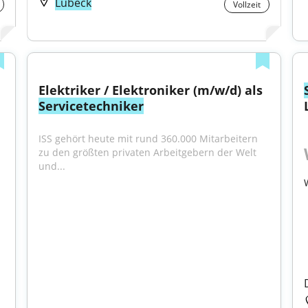
Lübeck
Vollzeit
Elektriker / Elektroniker (m/w/d) als 
Servicetechniker
ISS gehört heute mit rund 360.000 Mitarbeitern 
zu den größten privaten Arbeitgebern der Welt 
und...