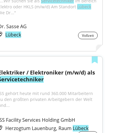
...Wir suchen sie als 
Servicetechniker
 im Bereich 
Elektro oder HKLS (m/w/d) Am Standort 
Lübeck
ie Dr..."
Dr. Sasse AG
Lübeck
Vollzeit
Elektriker / Elektroniker (m/w/d) als 
Servicetechniker
ISS gehört heute mit rund 360.000 Mitarbeitern 
zu den größten privaten Arbeitgebern der Welt 
und...
ISS Facility Services Holding GmbH
Herzogtum Lauenburg, Raum
Lübeck