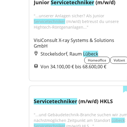
Junior 
Servicetechniker
 (m/w/d)
"...unserer Anlagen sicher? Als Junior 
Servicetechniker
 (m/w/d) betreust du unsere 
Hightech-Röntgenanlagen..."
VisiConsult X-ray Systems & Solutions 
GmbH
Stockelsdorf, Raum
Lübeck
Homeoffice
Vollzeit
Von 34.100,00 € bis 68.600,00 €
Servicetechniker
 (m/w/d) HKLS
"...und Gebäudetechnik-Branche suchen wir zum
nächstmöglichen Zeitpunkt am Standort 
Lübeck
: 
Servicetechniker
 (m/w/d) HLS..."