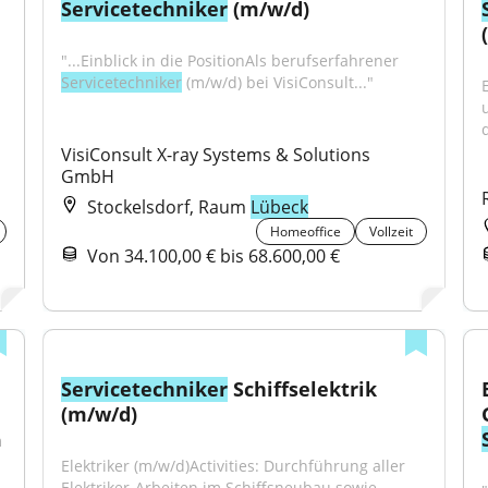
Servicetechniker
 (m/w/d)
"...Einblick in die PositionAls berufserfahrener 
Servicetechniker
 (m/w/d) bei VisiConsult..."
d
VisiConsult X-ray Systems & Solutions 
GmbH
Stockelsdorf, Raum
Lübeck
Homeoffice
Vollzeit
Von 34.100,00 € bis 68.600,00 €
Servicetechniker
 Schiffselektrik 
(m/w/d)
 
Elektriker (m/w/d)Activities: Durchführung aller 
Elektriker-Arbeiten im Schiffsneubau sowie...