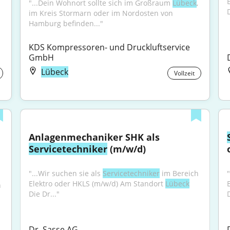
"...Dein Wohnort sollte sich im Großraum 
Lübeck
, 
D
im Kreis Stormarn oder im Nordosten von 
Hamburg befinden..."
KDS Kompressoren- und Druckluftservice 
GmbH
Lübeck
Vollzeit
Anlagenmechaniker SHK als 
Servicetechniker
 (m/w/d)
"...Wir suchen sie als 
Servicetechniker
 im Bereich 
"
Elektro oder HKLS (m/w/d) Am Standort 
Lübeck
 
Die Dr..."
D
Dr. Sasse AG