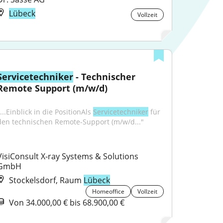
Lübeck
Vollzeit
Servicetechniker
 - Technischer 
Remote Support (m/w/d)
...Einblick in die PositionAls 
Servicetechniker
 für 
den technischen Remote-Support (m/w/d..."
VisiConsult X-ray Systems & Solutions 
GmbH
Stockelsdorf, Raum
Lübeck
Homeoffice
Vollzeit
Von 34.000,00 € bis 68.900,00 €