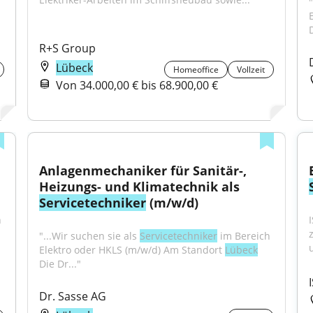
"
D
R+S Group
Lübeck
Homeoffice
Vollzeit
Von 34.000,00 € bis 68.900,00 €
Anlagenmechaniker für Sanitär-, 
Heizungs- und Klimatechnik als 
Servicetechniker
 (m/w/d)
 
"...Wir suchen sie als 
Servicetechniker
 im Bereich 
Elektro oder HKLS (m/w/d) Am Standort 
Lübeck
Die Dr..."
Dr. Sasse AG