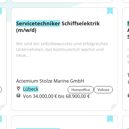
Servicetechniker
 Schiffselektrik 
(m/w/d)
Wir sind ein selbstbewusstes und erfolgreiches 
Unternehmen, das kontinuierlich wächst und 
"
neue...
Actemium Stolze Marine GmbH
Lübeck
Homeoffice
Vollzeit
Von 34.000,00 € bis 68.900,00 €