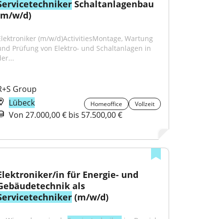
Servicetechniker
 Schaltanlagenbau 
(m/w/d)
Elektroniker (m/w/d)ActivitiesMontage, Wartung 
und Prüfung von Elektro- und Schaltanlagen in 
er...
R+S Group
Lübeck
Homeoffice
Vollzeit
Von 27.000,00 € bis 57.500,00 €
Elektroniker/in für Energie- und 
Gebäudetechnik als 
Servicetechniker
 (m/w/d)