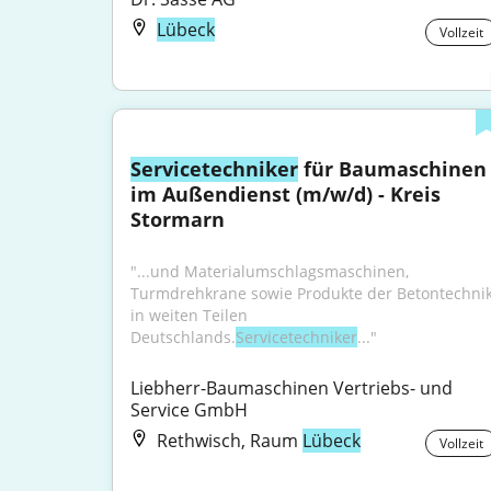
Lübeck
Vollzeit
Servicetechniker
 für Baumaschinen 
im Außendienst (m/w/d) - Kreis 
Stormarn
"...und Materialumschlagsmaschinen, 
Turmdrehkrane sowie Produkte der Betontechnik
in weiten Teilen 
Deutschlands.
Servicetechniker
..."
Liebherr-Baumaschinen Vertriebs- und 
Service GmbH
Rethwisch, Raum
Lübeck
Vollzeit