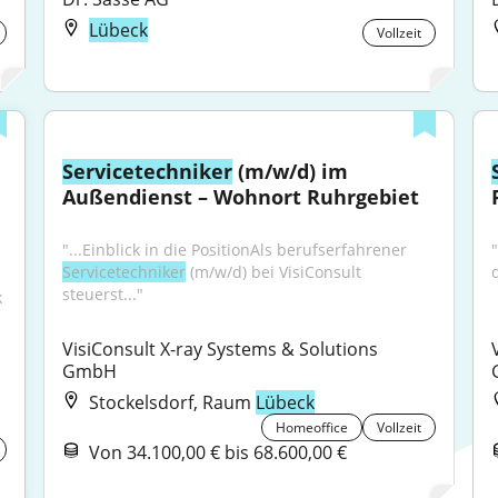
Lübeck
Vollzeit
Servicetechniker
 (m/w/d) im 
Außendienst – Wohnort Ruhrgebiet
"...Einblick in die PositionAls berufserfahrener 
"
Servicetechniker
 (m/w/d) bei VisiConsult 
steuerst..."
 
VisiConsult X-ray Systems & Solutions 
GmbH
Stockelsdorf, Raum
Lübeck
Homeoffice
Vollzeit
Von 34.100,00 € bis 68.600,00 €