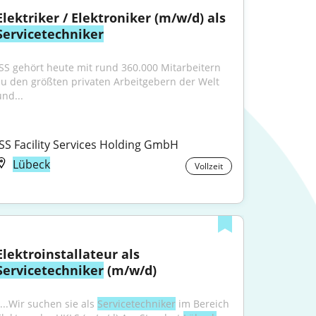
Elektriker / Elektroniker (m/w/d) als 
Servicetechniker
ISS gehört heute mit rund 360.000 Mitarbeitern 
zu den größten privaten Arbeitgebern der Welt 
und...
ISS Facility Services Holding GmbH
Lübeck
Vollzeit
Elektroinstallateur als 
Servicetechniker
 (m/w/d)
...Wir suchen sie als 
Servicetechniker
 im Bereich 