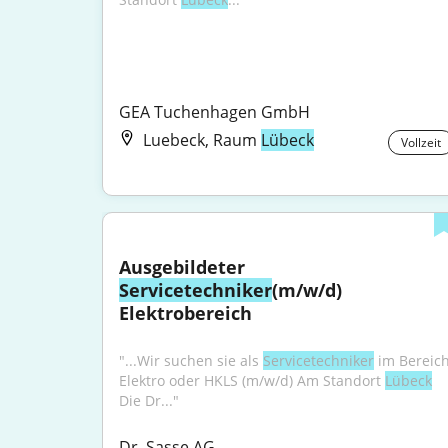
GEA Tuchenhagen GmbH
Luebeck, Raum
Lübeck
Vollzeit
Ausgebildeter 
Servicetechniker
(m/w/d) 
Elektrobereich
"...Wir suchen sie als 
Servicetechniker
 im Bereich
Elektro oder HKLS (m/w/d) Am Standort 
Lübeck
Die Dr..."
Dr. Sasse AG