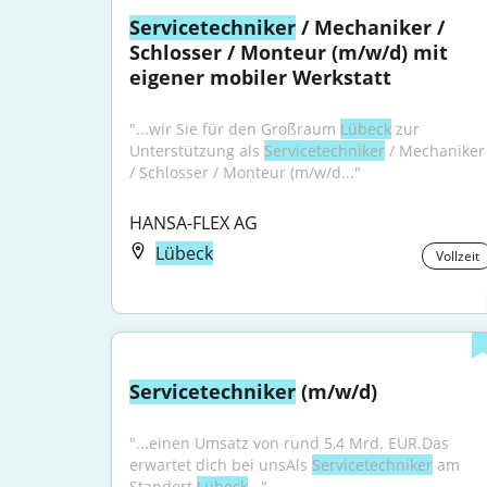
Servicetechniker
 / Mechaniker / 
Schlosser / Monteur (m/w/d) mit 
eigener mobiler Werkstatt
"...wir Sie für den Großraum 
Lübeck
 zur 
Unterstützung als 
Servicetechniker
 / Mechaniker 
/ Schlosser / Monteur (m/w/d..."
HANSA-FLEX AG
Lübeck
Vollzeit
Servicetechniker
 (m/w/d)
"...einen Umsatz von rund 5,4 Mrd. EUR.Das 
erwartet dich bei unsAls 
Servicetechniker
 am 
Standort 
Lübeck
..."