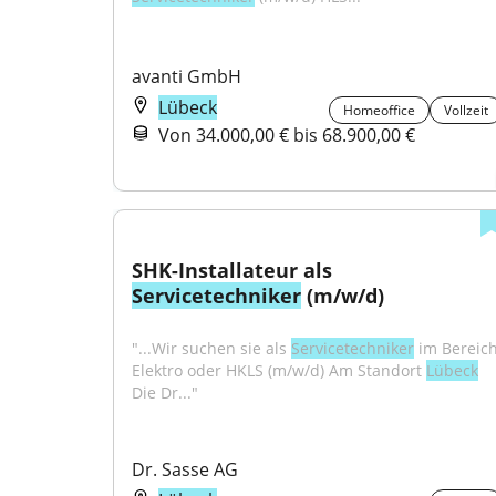
avanti GmbH
Lübeck
Homeoffice
Vollzeit
Von 34.000,00 € bis 68.900,00 €
SHK-Installateur als 
Servicetechniker
 (m/w/d)
"...Wir suchen sie als 
Servicetechniker
 im Bereich
Elektro oder HKLS (m/w/d) Am Standort 
Lübeck
Die Dr..."
Dr. Sasse AG