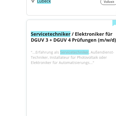
Lübeck
Vollzeit
Servicetechniker
 / Elektroniker für 
DGUV 3 + DGUV 4 Prüfungen (m/w/d)
"...Erfahrung als 
Servicetechniker
, Außendienst-
Techniker, Installateur für Photovoltaik oder 
Elektroniker für Automatisierungs..."