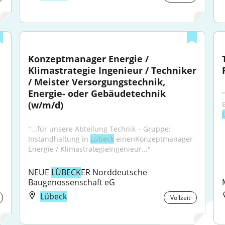
Konzeptmanager Energie / 
Klimastrategie Ingenieur / Techniker 
/ Meister Versorgungstechnik, 
Energie- oder Gebäudetechnik 
(w/m/d)
"...für unsere Abteilung Technik – Gruppe: 
Instandhaltung in 
Lübeck
 einenKonzeptmanager 
Energie / KlimastrategieIngenieur..."
NEUE 
LÜBECK
ER Norddeutsche 
Baugenossenschaft eG
Lübeck
Vollzeit