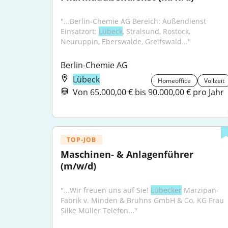
"...Berlin-Chemie AG Bereich: Außendienst 
Einsatzort: 
Lübeck
, Stralsund, Rostock, 
Neuruppin, Eberswalde, Greifswald..."
Berlin-Chemie AG
Lübeck
Homeoffice
Vollzeit
Von 65.000,00 € bis 90.000,00 € pro Jahr
TOP-JOB
Maschinen- & Anlagenführer 
(m/w/d)
"...Wir freuen uns auf Sie! 
Lübecker
 Marzipan-
Fabrik v. Minden & Bruhns GmbH & Co. KG Frau 
Silke Müller Telefon..."