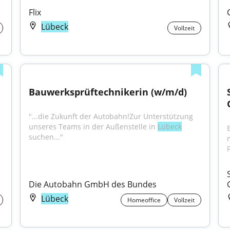
Flix
Lübeck
Vollzeit
Bauwerksprüftechnikerin (w/m/d)
"...die Zukunft der Autobahn!Zur Unterstützung 
unseres Teams in der Außenstelle in 
Lübeck
suchen..."
F
Die Autobahn GmbH des Bundes
Lübeck
Homeoffice
Vollzeit