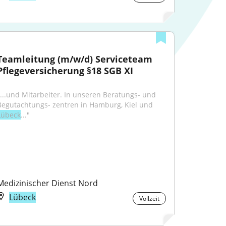
Teamleitung (m/w/d) Serviceteam 
Pflegeversicherung §18 SGB XI
"...und Mitarbeiter. In unseren Beratungs- und 
Begutachtungs- zentren in Hamburg, Kiel und 
Lübeck
..."
Medizinischer Dienst Nord
Lübeck
Vollzeit