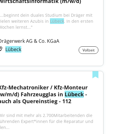
Wirtschaftsinformatik (m/w/d)
"...beginnt dein duales Studium bei Dräger mit 
vielen weiteren Azubis in 
Lübeck
. In den ersten 
Wochen lernst..."
Drägerwerk AG & Co. KGaA
Lübeck
Vollzeit
Kfz-Mechatroniker / Kfz-Monteur 
(w/m/d) Fahrzeugglas in 
Lübeck
 - 
auch als Quereinstieg - 112
Wir sind mit mehr als 2.700Mitarbeitenden die 
führenden Expert*innen für die Reparatur und 
en...