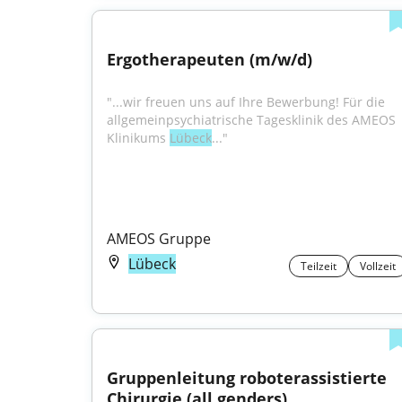
Ergotherapeuten (m/w/d)
"...wir freuen uns auf Ihre Bewerbung! Für die 
allgemeinpsychiatrische Tagesklinik des AMEOS 
Klinikums 
Lübeck
..."
AMEOS Gruppe
Lübeck
Teilzeit
Vollzeit
Gruppenleitung roboterassistierte 
Chirurgie (all genders)