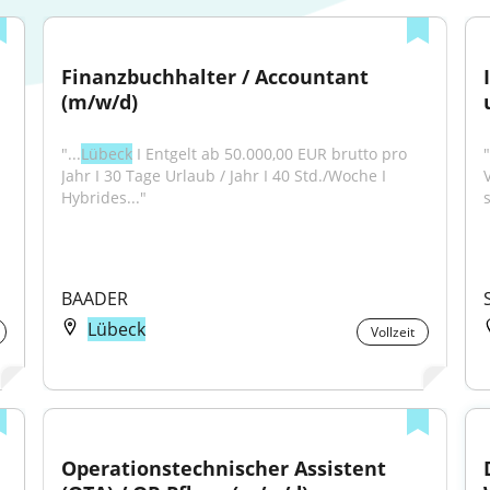
Finanzbuchhalter / Accountant 
(m/w/d)
"...
Lübeck
 I Entgelt ab 50.000,00 EUR brutto pro 
"
Jahr I 30 Tage Urlaub / Jahr I 40 Std./Woche I 
Hybrides..."
s
BAADER
Lübeck
Vollzeit
Operationstechnischer Assistent 