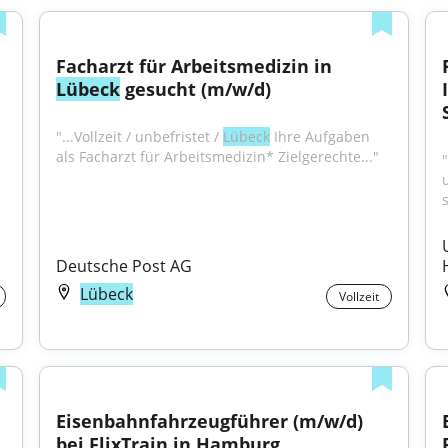
Facharzt für Arbeitsmedizin in 
Lübeck
 gesucht (m/w/d)
"...Vollzeit / unbefristet / 
Lübeck
 Ihre Aufgaben 
als Facharzt für Arbeitsmedizin* Zielgerechte..."
Deutsche Post AG
Lübeck
Vollzeit
Eisenbahnfahrzeugführer (m/w/d) 
bei FlixTrain in Hamburg