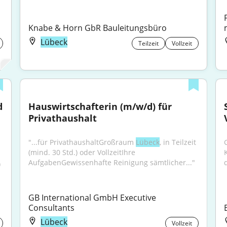
Knabe & Horn GbR Bauleitungsbüro
Lübeck
Teilzeit
Vollzeit
 
Hauswirtschafterin (m/w/d) für 
Privathaushalt
"...für PrivathaushaltGroßraum 
Lübeck
, in Teilzeit 
(mind. 30 Std.) oder VollzeitIhre 
AufgabenGewissenhafte Reinigung sämtlicher..."
d
 
GB International GmbH Executive 
Consultants
Lübeck
Vollzeit