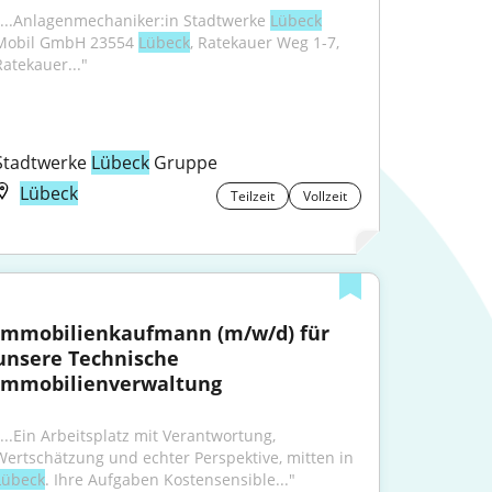
"...Anlagenmechaniker:in Stadtwerke 
Lübeck
Mobil GmbH 23554 
Lübeck
, Ratekauer Weg 1-7, 
Ratekauer..."
Stadtwerke 
Lübeck
 Gruppe
Lübeck
Teilzeit
Vollzeit
Immobilienkaufmann (m/w/d) für 
unsere Technische 
Immobilienverwaltung
"...Ein Arbeitsplatz mit Verantwortung, 
Wertschätzung und echter Perspektive, mitten in 
Lübeck
. Ihre Aufgaben Kostensensible..."