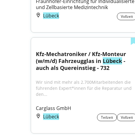
Fraunhofer-Einrichtung für Individualisierte 
und Zellbasierte Medizintechnik
Lübeck
Vollzeit
Kfz-Mechatroniker / Kfz-Monteur 
(w/m/d) Fahrzeugglas in 
Lübeck
 - 
auch als Quereinstieg - 732
Wir sind mit mehr als 2.700Mitarbeitenden die 
führenden Expert*innen für die Reparatur und 
den...
Carglass GmbH
Lübeck
Teilzeit
Vollzeit