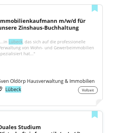
Immobilienkaufmann m/w/d für 
unsere Zinshaus-Buchhaltung
...in 
Lübeck
, das sich auf die professionelle 
Verwaltung von Wohn- und Gewerbeimmobilien 
pezialisiert hat..."
Sven Oldörp Hausverwaltung & Immobilien
Lübeck
Vollzeit
Duales Studium 