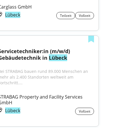
Carglass GmbH
Lübeck
Teilzeit
Vollzeit
Servicetechniker:in (m/w/d) 
Gebäudetechnik in 
Lübeck
Bei STRABAG bauen rund 89.000 Menschen an 
mehr als 2.400 Standorten weltweit am 
ortschritt....
STRABAG Property and Facility Services 
GmbH
Lübeck
Vollzeit