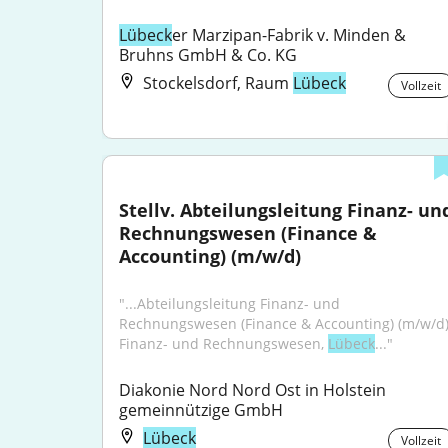
Lübeck
er Marzipan-Fabrik v. Minden & 
Bruhns GmbH & Co. KG
Stockelsdorf, Raum
Lübeck
Vollzeit
Stellv. Abteilungsleitung Finanz- und
Rechnungswesen (Finance & 
Accounting) (m/w/d)
"...Abteilungsleitung Finanz- und 
Rechnungswesen (Finance & Accounting) (m/w/d)
Finanz- und Rechnungswesen, 
Lübeck
..."
Diakonie Nord Nord Ost in Holstein 
gemeinnützige GmbH
Lübeck
Vollzeit