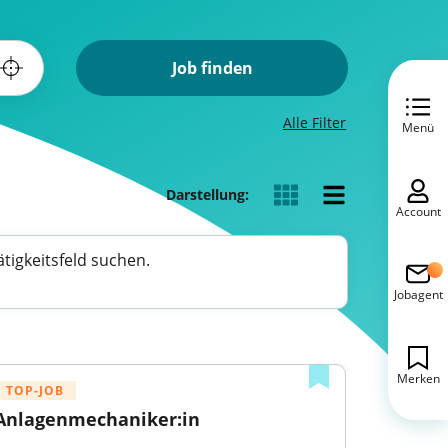
Job finden
Alle Filter
Menü
Darstellung:
Account
tigkeitsfeld suchen.
Jobagent
Merken
TOP-JOB
Anlagenmechaniker:in