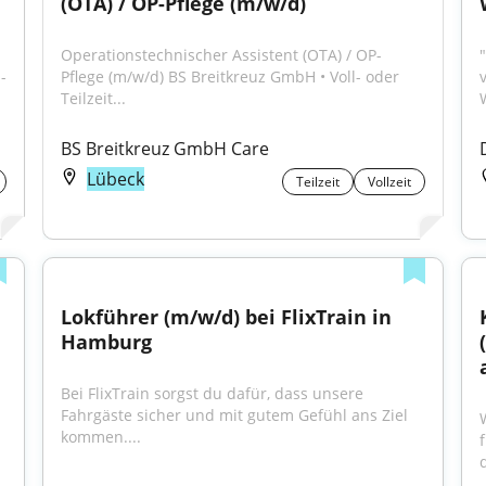
(OTA) / OP-Pflege (m/w/d)
Operationstechnischer Assistent (OTA) / OP-
 
Pflege (m/w/d) BS Breitkreuz GmbH • Voll- oder 
Teilzeit...
BS Breitkreuz GmbH Care
Lübeck
Teilzeit
Vollzeit
Lokführer (m/w/d) bei FlixTrain in 
Hamburg
Bei FlixTrain sorgst du dafür, dass unsere 
Fahrgäste sicher und mit gutem Gefühl ans Ziel 
kommen....
d