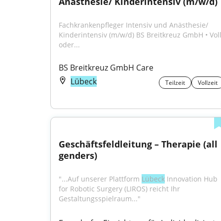
Anästhesie/ Kinderintensiv (m/w/d)
Fachkrankenpfleger Intensiv und Anästhesie/ 
Kinderintensiv (m/w/d) BS Breitkreuz GmbH • Voll-
oder...
BS Breitkreuz GmbH Care
Lübeck
Teilzeit
Vollzeit
Geschäftsfeldleitung – Therapie (all 
genders)
"...Auf unserer Plattform 
Lübeck
 Innovation Hub 
for Robotic Surgery (LIROS) reicht Ihr 
Gestaltungsspielraum..."