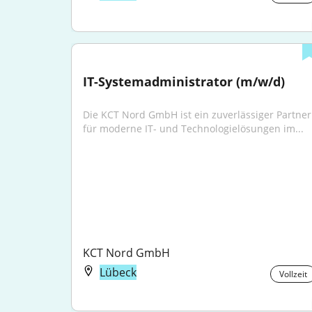
IT-Systemadministrator (m/w/d)
Die KCT Nord GmbH ist ein zuverlässiger Partner 
für moderne IT- und Technologielösungen im...
KCT Nord GmbH
Lübeck
Vollzeit