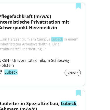
Pflegefachkraft (m/w/d) 
Internistische Privatstation mit 
Schwerpunkt Herzmedizin
"...im Herzzentrum am Campus 
Lübeck
 in einem 
unbefristeten Arbeitsverhältnis. Eine 
strukturierte Einarbeitung..."
UKSH - Universitätsklinikum Schleswig-
Holstein
Lübeck
Vollzeit
Bauleiter:in Spezialtiefbau, 
Lübeck
, 
Fehmarn (m/w/d)