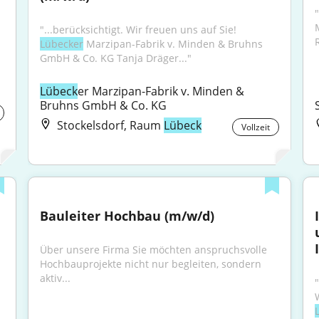
"...berücksichtigt. Wir freuen uns auf Sie! 
Lübecker
 Marzipan-Fabrik v. Minden & Bruhns 
GmbH & Co. KG Tanja Dräger..."
Lübeck
er Marzipan-Fabrik v. Minden & 
Bruhns GmbH & Co. KG
Stockelsdorf, Raum
Lübeck
Vollzeit
Bauleiter Hochbau (m/w/d)
Über unsere Firma Sie möchten anspruchsvolle 
Hochbauprojekte nicht nur begleiten, sondern 
aktiv...