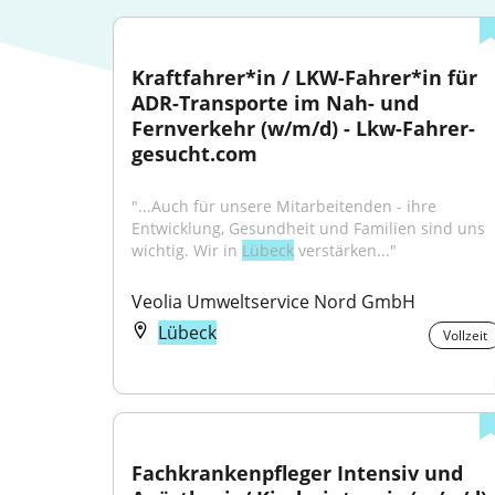
Kraftfahrer*in / LKW-Fahrer*in für 
ADR-Transporte im Nah- und 
Fernverkehr (w/m/d) - Lkw-Fahrer-
gesucht.com
"...Auch für unsere Mitarbeitenden - ihre 
Entwicklung, Gesundheit und Familien sind uns 
wichtig. Wir in 
Lübeck
 verstärken..."
Veolia Umweltservice Nord GmbH
Lübeck
Vollzeit
Fachkrankenpfleger Intensiv und 