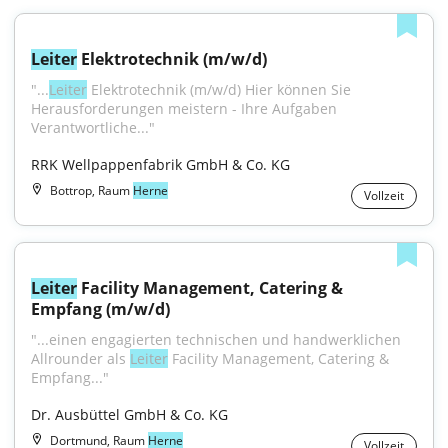
Leiter
 Elektrotechnik (m/w/d)
"...
Leiter
 Elektrotechnik (m/w/d) Hier können Sie 
Herausforderungen meistern - Ihre Aufgaben 
Verantwortliche..."
RRK Wellpappenfabrik GmbH & Co. KG
Bottrop, Raum
Herne
Vollzeit
Leiter
 Facility Management, Catering & 
Empfang (m/w/d)
"...einen engagierten technischen und handwerklichen 
Allrounder als 
Leiter
 Facility Management, Catering & 
Empfang..."
Dr. Ausbüttel GmbH & Co. KG
Dortmund, Raum
Herne
Vollzeit