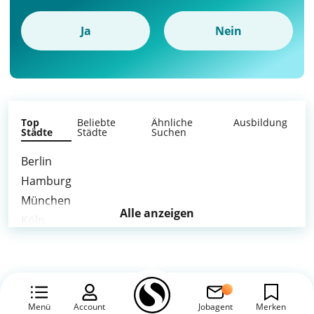
Ja
Nein
Top
Beliebte
Ähnliche
Ausbildung
Städte
Städte
Suchen
Berlin
Hamburg
München
Alle anzeigen
Köln
Frankfurt am Main
Stuttgart
Düsseldorf
Leipzig
Menü
Account
Jobagent
Merken