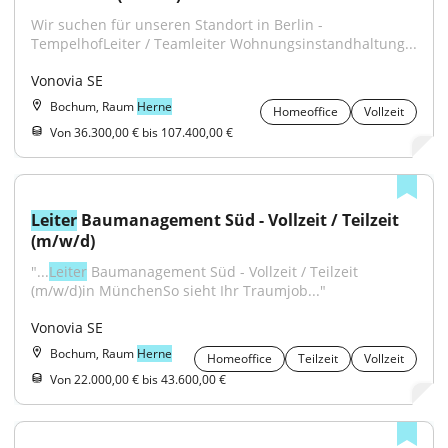
Wir suchen für unseren Standort in Berlin - 
TempelhofLeiter / Teamleiter Wohnungsinstandhaltung...
Vonovia SE
Bochum, Raum
Herne
Homeoffice
Vollzeit
Von 36.300,00 € bis 107.400,00 €
Leiter
 Baumanagement Süd - Vollzeit / Teilzeit 
(m/w/d)
"...
Leiter
 Baumanagement Süd - Vollzeit / Teilzeit 
(m/w/d)in MünchenSo sieht Ihr Traumjob..."
Vonovia SE
Bochum, Raum
Herne
Homeoffice
Teilzeit
Vollzeit
Von 22.000,00 € bis 43.600,00 €