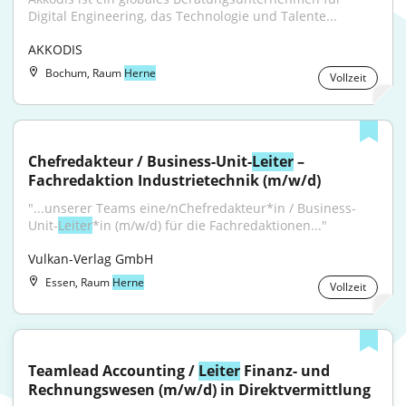
Digital Engineering, das Technologie und Talente...
AKKODIS
Bochum, Raum
Herne
Vollzeit
Chefredakteur / Business-Unit-
Leiter
 – 
Fachredaktion Industrietechnik (m/w/d)
"...unserer Teams eine/nChefredakteur*in / Business-
Unit-
Leiter
*in (m/w/d) für die Fachredaktionen..."
Vulkan-Verlag GmbH
Essen, Raum
Herne
Vollzeit
Teamlead Accounting / 
Leiter
 Finanz- und 
Rechnungswesen (m/w/d) in Direktvermittlung