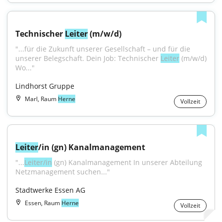
Technischer 
Leiter
 (m/w/d)
"...für die Zukunft unserer Gesellschaft – und für die 
unserer Belegschaft. Dein Job: Technischer 
Leiter
 (m/w/d) 
Wo..."
Lindhorst Gruppe
Marl, Raum
Herne
Vollzeit
Leiter
/in (gn) Kanalmanagement
"...
Leiter/in
 (gn) Kanalmanagement In unserer Abteilung 
Netzmanagement suchen..."
Stadtwerke Essen AG
Essen, Raum
Herne
Vollzeit