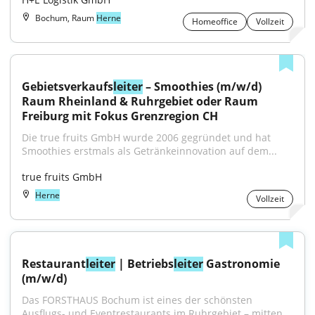
Bochum, Raum
Herne
Homeoffice
Vollzeit
Gebietsverkaufs
leiter
 – Smoothies (m/w/d) 
Raum Rheinland & Ruhrgebiet oder Raum 
Freiburg mit Fokus Grenzregion CH
Die true fruits GmbH wurde 2006 gegründet und hat 
Smoothies erstmals als Getränkeinnovation auf dem...
true fruits GmbH
Herne
Vollzeit
Restaurant
leiter
 | Betriebs
leiter
 Gastronomie 
(m/w/d)
Das FORSTHAUS Bochum ist eines der schönsten 
Ausflugs- und Eventrestaurants im Ruhrgebiet – mitten...