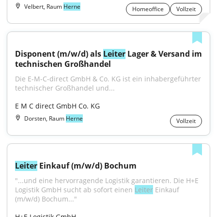
Velbert, Raum
Herne
Homeoffice
Vollzeit
Disponent (m/w/d) als 
Leiter
 Lager & Versand im 
technischen Großhandel
Die E-M-C-direct GmbH & Co. KG ist ein inhabergeführter 
technischer Großhandel und...
E M C direct GmbH Co. KG
Dorsten, Raum
Herne
Vollzeit
Leiter
 Einkauf (m/w/d) Bochum
"...und eine hervorragende Logistik garantieren. Die H+E 
Logistik GmbH sucht ab sofort einen 
Leiter
 Einkauf 
(m/w/d) Bochum..."
H+E Logistik GmbH