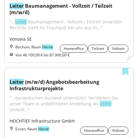
Leiter
 Baumanagement - Vollzeit / Teilzeit 
(m/w/d)
"...
Leiter
 Baumanagement - Vollzeit / Teilzeit (m/w/d)in 
BerlinSo sieht Ihr Traumjob bei uns aus:In..."
Vonovia SE
Bochum, Raum
Herne
Homeoffice
Teilzeit
Vollzeit
Von 46.100,00 € bis 87.900,00 €
Leiter
 (m/w/d) Angebotsbearbeitung 
Infrastrukturprojekte
"...europäischen Ausland unterstützt. Verstärken Sie 
unser Team in unbefristeter Anstellung als 
Leiter
(m/w/d..."
HOCHTIEF Infrastructure GmbH
Essen, Raum
Herne
Homeoffice
Vollzeit