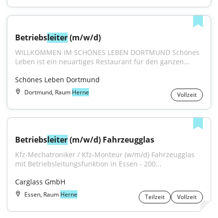
Betriebs
leiter
 (m/w/d)
WILLKOMMEN IM SCHÖNES LEBEN DORTMUND Schönes 
Leben ist ein neuartiges Restaurant für den ganzen...
Schönes Leben Dortmund
Dortmund, Raum
Herne
Vollzeit
Betriebs
leiter
 (m/w/d) Fahrzeugglas
Kfz-Mechatroniker / Kfz-Monteur (w/m/d) Fahrzeugglas 
mit Betriebsleitungsfunktion in Essen - 200...
Carglass GmbH
Essen, Raum
Herne
Teilzeit
Vollzeit