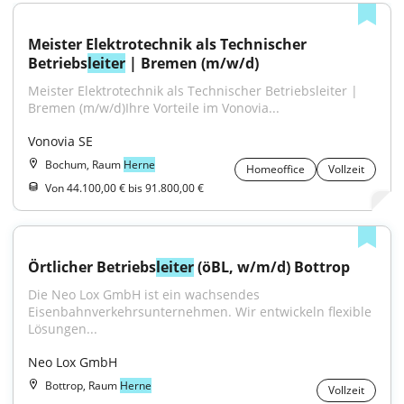
Meister Elektrotechnik als Technischer 
Betriebs
leiter
 | Bremen (m/w/d)
Meister Elektrotechnik als Technischer Betriebsleiter | 
Bremen (m/w/d)Ihre Vorteile im Vonovia...
Vonovia SE
Bochum, Raum
Herne
Homeoffice
Vollzeit
Von 44.100,00 € bis 91.800,00 €
Örtlicher Betriebs
leiter
 (öBL, w/m/d) Bottrop
Die Neo Lox GmbH ist ein wachsendes 
Eisenbahnverkehrsunternehmen. Wir entwickeln flexible 
Lösungen...
Neo Lox GmbH
Bottrop, Raum
Herne
Vollzeit