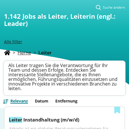
Suche ändern
1.142
Jobs als Leiter, Leiterin (engl.:
Leader)
Alle Filter
>
Herne
>
Leiter
Als Leiter tragen Sie die Verantwortung für Ihr
Team und dessen Erfolge. Entdecken Sie
interessante Stellenangebote, die es Ihnen
ermöglichen, Führungsqualitäten einzusetzen und
innovative Projekte in verschiedenen Branchen zu
leiten.
Relevanz
Datum
Entfernung
Leiter
 Instandhaltung (m/w/d)
Akkodis ist ein globales Beratungsunternehmen für 