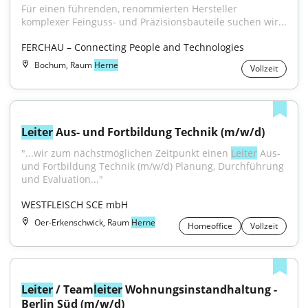
Für einen führenden, renommierten Hersteller 
komplexer Feinguss- und Präzisionsbauteile suchen wir...
FERCHAU – Connecting People and Technologies
Bochum, Raum
Herne
Vollzeit
Leiter
 Aus- und Fortbildung Technik (m/w/d)
"...wir zum nächstmöglichen Zeitpunkt einen 
Leiter
 Aus- 
und Fortbildung Technik (m/w/d) Planung, Durchführung 
und Evaluation..."
WESTFLEISCH SCE mbH
Oer-Erkenschwick, Raum
Herne
Homeoffice
Vollzeit
Leiter
 / Team
leiter
 Wohnungsinstandhaltung - 
Berlin Süd (m/w/d)