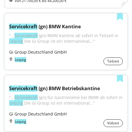
Von 21.700,00 € bis 44.200,00 €
Servicekraft
 (gn) BMW Kantine
"...
Servicekraft
 (gn) BMW Kantine ab sofort in Teilzeit in 
Leipzig
 Die Gi Group ist ein international..."
Gi Group Deutschland GmbH
Leipzig
Teilzeit
Servicekraft
 (gn) BMW Betriebskantine
"...
Servicekraft
 (gn) für Gastronomie bei BMW ab sofort in 
Leipzig
 Die Gi Group ist ein international..."
Gi Group Deutschland GmbH
Leipzig
Vollzeit