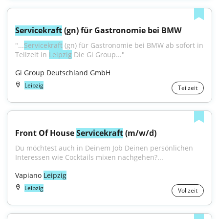
Servicekraft
 (gn) für Gastronomie bei BMW
"...
Servicekraft
 (gn) für Gastronomie bei BMW ab sofort in 
Teilzeit in 
Leipzig
 Die Gi Group..."
Gi Group Deutschland GmbH
Leipzig
Teilzeit
Front Of House 
Servicekraft
 (m/w/d)
Du möchtest auch in Deinem Job Deinen persönlichen 
Interessen wie Cocktails mixen nachgehen?...
Vapiano 
Leipzig
Leipzig
Vollzeit