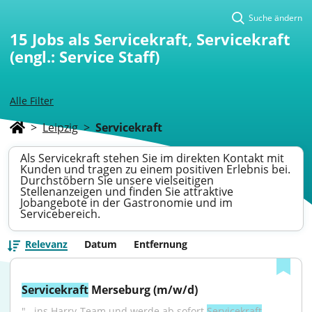
Suche ändern
15
Jobs als Servicekraft, Servicekraft
(engl.: Service Staff)
Alle Filter
>
Leipzig
>
Servicekraft
Als Servicekraft stehen Sie im direkten Kontakt mit
Kunden und tragen zu einem positiven Erlebnis bei.
Durchstöbern Sie unsere vielseitigen
Stellenanzeigen und finden Sie attraktive
Jobangebote in der Gastronomie und im
Servicebereich.
Relevanz
Datum
Entfernung
Servicekraft
 Merseburg (m/w/d)
"...ins Harry-Team und werde ab sofort 
Servicekraft