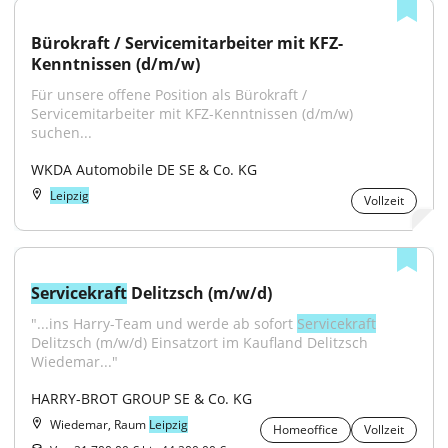
Bürokraft / Servicemitarbeiter mit KFZ-
Kenntnissen (d/m/w)
Für unsere offene Position als Bürokraft / 
Servicemitarbeiter mit KFZ-Kenntnissen (d/m/w) 
suchen...
WKDA Automobile DE SE & Co. KG
Leipzig
Vollzeit
Servicekraft
 Delitzsch (m/w/d)
"...ins Harry-Team und werde ab sofort 
Servicekraft
Delitzsch (m/w/d) Einsatzort im Kaufland Delitzsch 
Wiedemar..."
HARRY-BROT GROUP SE & Co. KG
Wiedemar, Raum
Leipzig
Homeoffice
Vollzeit