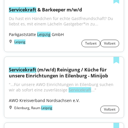
Servicekraft
 & Barkeeper m/w/d
Du hast ein Händchen für echte Gastfreundschaft? Du 
liebst es, mit einem Lächeln Gastgeber*in zu...
Parkgaststätte 
Leipzig
 GmbH
Leipzig
Teilzeit
Vollzeit
Servicekraft
 (m/w/d) Reinigung / Küche für 
unsere Einrichtungen in Eilenburg - Minijob
"...Für unsere AWO Einrichtungen in Eilenburg suchen 
wir ab sofort eine zuverlässige 
Servicekraft
..."
AWO Kreisverband Nordsachsen e.V.
Eilenburg, Raum
Leipzig
Vollzeit