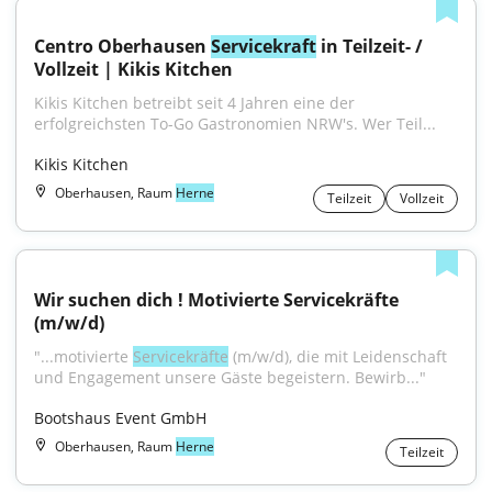
Centro Oberhausen 
Servicekraft
 in Teilzeit- / 
Vollzeit | Kikis Kitchen
Kikis Kitchen betreibt seit 4 Jahren eine der 
erfolgreichsten To-Go Gastronomien NRW's. Wer Teil...
Kikis Kitchen
Oberhausen, Raum
Herne
Teilzeit
Vollzeit
Wir suchen dich ! Motivierte Servicekräfte 
(m/w/d)
"...motivierte 
Servicekräfte
 (m/w/d), die mit Leidenschaft 
und Engagement unsere Gäste begeistern. Bewirb..."
Bootshaus Event GmbH
Oberhausen, Raum
Herne
Teilzeit