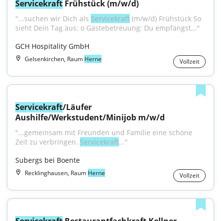
Servicekraft
 Frühstück (m/w/d)
"...suchen wir Dich als 
Servicekraft
 (m/w/d) Frühstück So 
sieht Dein Tag aus: o Gästebetreuung: Du empfängst..."
GCH Hospitality GmbH
Gelsenkirchen, Raum
Herne
Vollzeit
Servicekraft
/Läufer 
Aushilfe/Werkstudent/Minijob m/w/d
"...gemeinsam mit Freunden und Familie eine schöne 
Zeit zu verbringen. 
Servicekraft
..."
Subergs bei Boente
Recklinghausen, Raum
Herne
Vollzeit