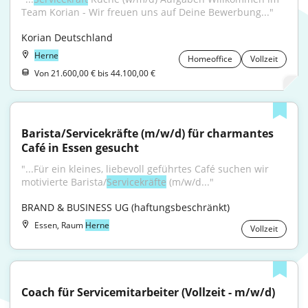
Team Korian - Wir freuen uns auf Deine Bewerbung..."
Korian Deutschland
Herne
Homeoffice
Vollzeit
Von 21.600,00 € bis 44.100,00 €
Barista/Servicekräfte (m/w/d) für charmantes 
Café in Essen gesucht
"...Für ein kleines, liebevoll geführtes Café suchen wir 
motivierte Barista/
Servicekräfte
 (m/w/d..."
BRAND & BUSINESS UG (haftungsbeschränkt)
Essen, Raum
Herne
Vollzeit
Coach für Servicemitarbeiter (Vollzeit - m/w/d)