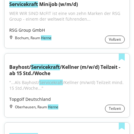
Servicekraft
 Minijob (w/m/d)
WER WIR SIND McFIT ist eine von zehn Marken der RSG 
Group - einem der weltweit führenden...
RSG Group GmbH
Bochum, Raum
Herne
Vollzeit
Bayhost/
Servicekraft
/Kellner (m/w/d) Teilzeit - 
ab 15 Std./Woche
"...Als Bayhost/
Servicekraft
/Kellner (m/w/d) Teilzeit mind. 
15 Std./Woche..."
Topgolf Deutschland
Oberhausen, Raum
Herne
Teilzeit