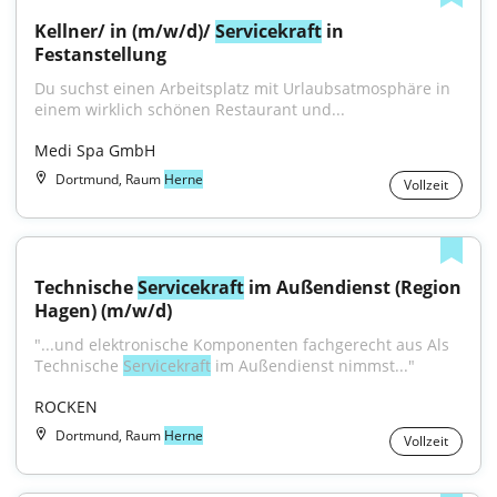
Kellner/ in (m/w/d)/ 
Servicekraft
 in 
Festanstellung
Du suchst einen Arbeitsplatz mit Urlaubsatmosphäre in 
einem wirklich schönen Restaurant und...
Medi Spa GmbH
Dortmund, Raum
Herne
Vollzeit
Technische 
Servicekraft
 im Außendienst (Region 
Hagen) (m/w/d)
"...und elektronische Komponenten fachgerecht aus Als 
Technische 
Servicekraft
 im Außendienst nimmst..."
ROCKEN
Dortmund, Raum
Herne
Vollzeit