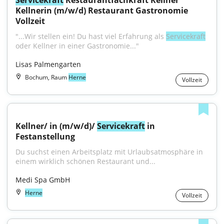
Servicekraft
 Restaurantfachkraft Kellner 
Kellnerin (m/w/d) Restaurant Gastronomie 
Vollzeit
"...Wir stellen ein! Du hast viel Erfahrung als 
Servicekraft
oder Kellner in einer Gastronomie..."
Lisas Palmengarten
Bochum, Raum
Herne
Vollzeit
Kellner/ in (m/w/d)/ 
Servicekraft
 in 
Festanstellung
Du suchst einen Arbeitsplatz mit Urlaubsatmosphäre in 
einem wirklich schönen Restaurant und...
Medi Spa GmbH
Herne
Vollzeit