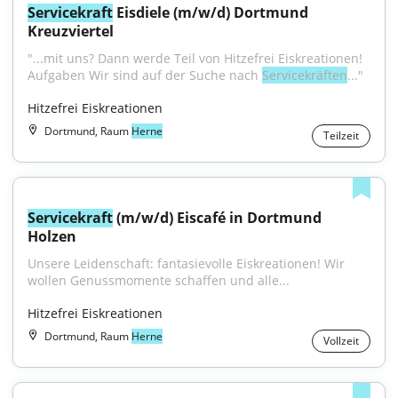
Servicekraft
 Eisdiele (m/w/d) Dortmund 
Kreuzviertel
"...mit uns? Dann werde Teil von Hitzefrei Eiskreationen! 
Aufgaben Wir sind auf der Suche nach 
Servicekräften
..."
Hitzefrei Eiskreationen
Dortmund, Raum
Herne
Teilzeit
Servicekraft
 (m/w/d) Eiscafé in Dortmund 
Holzen
Unsere Leidenschaft: fantasievolle Eiskreationen! Wir 
wollen Genussmomente schaffen und alle...
Hitzefrei Eiskreationen
Dortmund, Raum
Herne
Vollzeit