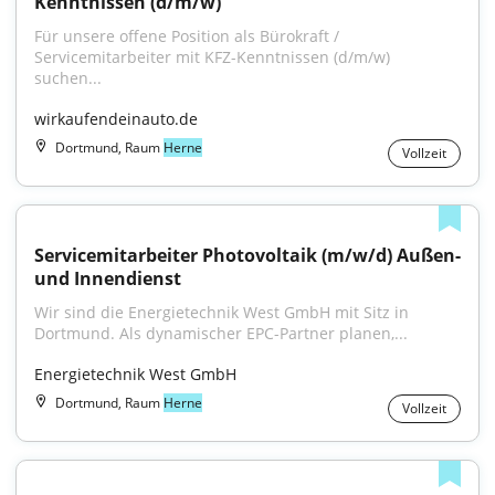
Kenntnissen (d/m/w)
Für unsere offene Position als Bürokraft / 
Servicemitarbeiter mit KFZ-Kenntnissen (d/m/w) 
suchen...
wirkaufendeinauto.de
Dortmund, Raum
Herne
Vollzeit
Servicemitarbeiter Photovoltaik (m/w/d) Außen- 
und Innendienst
Wir sind die Energietechnik West GmbH mit Sitz in 
Dortmund. Als dynamischer EPC-Partner planen,...
Energietechnik West GmbH
Dortmund, Raum
Herne
Vollzeit