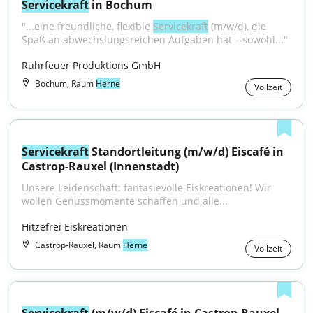
Servicekraft
 in Bochum
"...eine freundliche, flexible 
Servicekraft
 (m/w/d), die 
Spaß an abwechslungsreichen Aufgaben hat – sowohl..."
Ruhrfeuer Produktions GmbH
Bochum, Raum
Herne
Vollzeit
Servicekraft
 Standortleitung (m/w/d) Eiscafé in 
Castrop-Rauxel (Innenstadt)
Unsere Leidenschaft: fantasievolle Eiskreationen! Wir 
wollen Genussmomente schaffen und alle...
Hitzefrei Eiskreationen
Castrop-Rauxel, Raum
Herne
Vollzeit