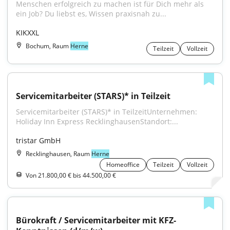
Menschen erfolgreich zu machen ist für Dich mehr als 
ein Job? Du liebst es, Wissen praxisnah zu...
KIKXXL
Bochum, Raum
Herne
Teilzeit
Vollzeit
Servicemitarbeiter (STARS)* in Teilzeit
Servicemitarbeiter (STARS)* in TeilzeitUnternehmen: 
Holiday Inn Express RecklinghausenStandort:...
tristar GmbH
Recklinghausen, Raum
Herne
Homeoffice
Teilzeit
Vollzeit
Von 21.800,00 € bis 44.500,00 €
Bürokraft / Servicemitarbeiter mit KFZ-