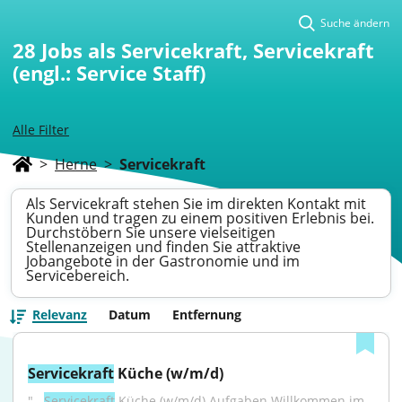
Suche ändern
28
Jobs als Servicekraft, Servicekraft
(engl.: Service Staff)
Alle Filter
>
Herne
>
Servicekraft
Als Servicekraft stehen Sie im direkten Kontakt mit
Kunden und tragen zu einem positiven Erlebnis bei.
Durchstöbern Sie unsere vielseitigen
Stellenanzeigen und finden Sie attraktive
Jobangebote in der Gastronomie und im
Servicebereich.
Relevanz
Datum
Entfernung
Servicekraft
 Küche (w/m/d)
"...
Servicekraft
 Küche (w/m/d) Aufgaben Willkommen im 