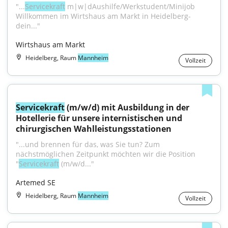
"...
Servicekraft
 m|w|dAushilfe/Werkstudent/Minijob 
Willkommen im Wirtshaus am Markt in Heidelberg-
dein..."
Wirtshaus am Markt
Heidelberg, Raum
Mannheim
Vollzeit
Servicekraft
 (m/w/d) mit Ausbildung in der 
Hotellerie für unsere internistischen und 
chirurgischen Wahlleistungsstationen
"...und brennen für das, was Sie tun? Zum 
nächstmöglichen Zeitpunkt möchten wir die Position 
"
Servicekraft
 (m/w/d..."
Artemed SE
Heidelberg, Raum
Mannheim
Vollzeit