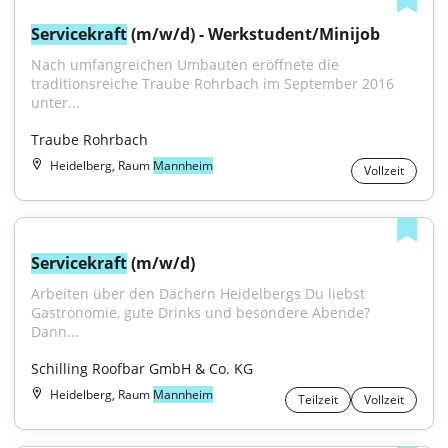
Servicekraft
 (m/w/d) - Werkstudent/Minijob
Nach umfangreichen Umbauten eröffnete die 
traditionsreiche Traube Rohrbach im September 2016 
unter...
Traube Rohrbach
Heidelberg, Raum
Mannheim
Vollzeit
Servicekraft
 (m/w/d)
Arbeiten über den Dächern Heidelbergs Du liebst 
Gastronomie, gute Drinks und besondere Abende? 
Dann...
Schilling Roofbar GmbH & Co. KG
Heidelberg, Raum
Mannheim
Teilzeit
Vollzeit