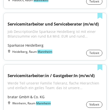
Haßloch, Raum
Mannheim
Teilzeit
Servicemitarbeiter und Serviceberater (m/w/d)
Job DescriptionDie Sparkasse Heidelberg ist mit einer 
Bilanzsumme von rund 8,4 Mrd. EUR und rund...
Sparkasse Heidelberg
Heidelberg, Raum
Mannheim
Teilzeit
Servicemitarbeiter:in / Gastgeber:In (m/w/d)
Werde Teil unserer Familie Toleranz, flache Hierarchien 
und einfach ein geiles Team: das ist unsere...
bratar GmbH & Co. KG
Weinheim, Raum
Mannheim
Vollzeit