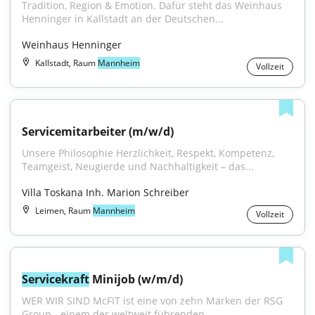
Tradition, Region & Emotion. Dafür steht das Weinhaus 
Henninger in Kallstadt an der Deutschen...
Weinhaus Henninger
Kallstadt, Raum
Mannheim
Vollzeit
Servicemitarbeiter (m/w/d)
Unsere Philosophie Herzlichkeit, Respekt, Kompetenz, 
Teamgeist, Neugierde und Nachhaltigkeit – das...
Villa Toskana Inh. Marion Schreiber
Leimen, Raum
Mannheim
Vollzeit
Servicekraft
 Minijob (w/m/d)
WER WIR SIND McFIT ist eine von zehn Marken der RSG 
Group - einem der weltweit führenden...