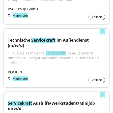
RSG Group GmbH
Mannheim
Vollzeit
Technische 
Servicekraft
 im Außendienst 
(m/w/d)
"...aus Als Technische 
Servicekraft
 im Außendienst 
nimmst Du Leergutrücknahmesysteme in Betrieb und 
stellst..."
ROCKEN
Mannheim
Vollzeit
Servicekraft
 Aushilfe/Werkstudent/Minijob 
m/w/d