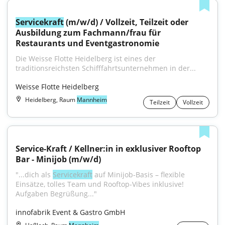
Servicekraft
 (m/w/d) / Vollzeit, Teilzeit oder 
Ausbildung zum Fachmann/frau für 
Restaurants und Eventgastronomie
Die Weisse Flotte Heidelberg ist eines der 
traditionsreichsten Schifffahrtsunternehmen in der...
Weisse Flotte Heidelberg
Heidelberg, Raum
Mannheim
Teilzeit
Vollzeit
Service-Kraft / Kellner:in in exklusiver Rooftop 
Bar - Minijob (m/w/d)
"...dich als 
Servicekraft
 auf Minijob-Basis – flexible 
Einsätze, tolles Team und Rooftop-Vibes inklusive! 
Aufgaben Begrüßung..."
innofabrik Event & Gastro GmbH