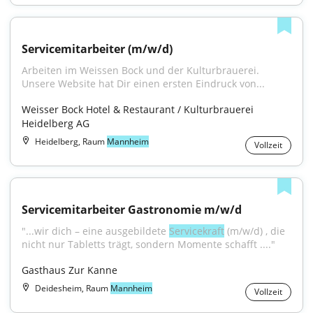
Servicemitarbeiter (m/w/d)
Arbeiten im Weissen Bock und der Kulturbrauerei. 
Unsere Website hat Dir einen ersten Eindruck von...
Weisser Bock Hotel & Restaurant / Kulturbrauerei 
Heidelberg AG
Heidelberg, Raum
Mannheim
Vollzeit
Servicemitarbeiter Gastronomie m/w/d
"...wir dich – eine ausgebildete 
Servicekraft
 (m/w/d) , die 
nicht nur Tabletts trägt, sondern Momente schafft ...."
Gasthaus Zur Kanne
Deidesheim, Raum
Mannheim
Vollzeit