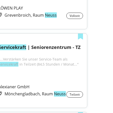
LÖWEN PLAY
Grevenbroich, Raum
Neuss
Vollzeit
Servicekraft
 | Seniorenzentrum - TZ
"...Verstärken Sie unser Service-Team als 
Servicekraft
 in Teilzeit (84,5 Stunden / Monat..."
Alexianer GmbH
Mönchengladbach, Raum
Neuss
Teilzeit