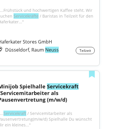
"...Frühstück und hochwertigen Kaffee steht. Wir 
suchen 
Servicekräfte
 / Baristas in Teilzeit für den 
Haferkater..."
Haferkater Stores GmbH
Düsseldorf, Raum
Neuss
Teilzeit
Minijob Spielhalle 
Servicekraft
/Servicemitarbeiter als 
Pausenvertretung (m/w/d)
...
Servicekraft
 / Servicemitarbeiter als 
Pausenvertretung(m/w/d) Spielhalle Du wünscht 
ir ein kleines..."