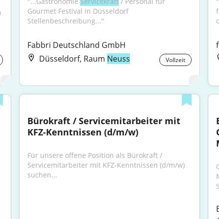
"...Gastronomie 
Servicekraft
 / Personal für 
"
Gourmet Festival in Düsseldorf 
 mit Erfahrung (m/w/d) für Event in 
Stellenbeschreibung..."
Fabbri Deutschland GmbH
Düsseldorf, Raum
Neuss
Vollzeit
Bürokraft / Servicemitarbeiter mit 
KFZ-Kenntnissen (d/m/w)
Für unsere offene Position als Bürokraft / 
Servicemitarbeiter mit KFZ-Kenntnissen (d/m/w) 
suchen...