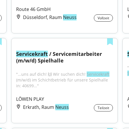
Route 46 GmbH
Düsseldorf, Raum
Neuss
Vollzeit
Servicekraft
 / Servicemitarbeiter 
(m/w/d) Spielhalle
"...uns auf dich! 🙌 Wir suchen dich! 
Servicekraft
(m/w/d) im Schichtbetrieb für unsere Spielhalle 
in: 40699..."
LÖWEN PLAY
Erkrath, Raum
Neuss
Teilzeit