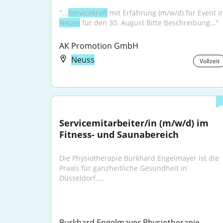
"...
Servicekraft
Neuss
 für den 30. August Bitte Beschreibung..."
AK Promotion GmbH
Neuss
Vollzeit
Servicemitarbeiter/in (m/w/d) im 
Fitness- und Saunabereich
Die Physiotherapie Burkhard Engelmayer ist die 
Praxis für ganzheitliche Gesundheit in 
Düsseldorf....
Burkhard Engelmayer Physiotherapie 