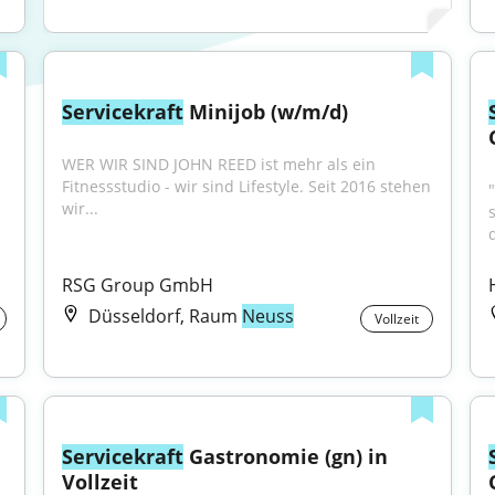
Servicekraft
 Minijob (w/m/d)
WER WIR SIND JOHN REED ist mehr als ein 
Fitnessstudio - wir sind Lifestyle. Seit 2016 stehen 
wir...
RSG Group GmbH
Düsseldorf, Raum
Neuss
Vollzeit
Servicekraft
 Gastronomie (gn) in 
Vollzeit