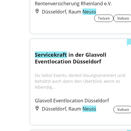
Rentenversicherung Rheinland e.V.
Düsseldorf, Raum
Neuss
Teilzeit
Vollzeit
Servicekraft
 in der Glasvoll 
Eventlocation Düsseldorf
Du liebst Events, denkst lösungsorientiert und 
behältst auch dann den Überblick, wenn es 
lebendig...
Glasvoll Eventlocation Düsseldorf
Düsseldorf, Raum
Neuss
Vollzeit