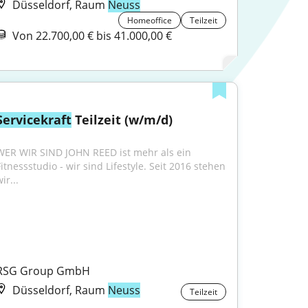
Düsseldorf, Raum
Neuss
Homeoffice
Teilzeit
Von 22.700,00 € bis 41.000,00 €
Servicekraft
 Teilzeit (w/m/d)
WER WIR SIND JOHN REED ist mehr als ein 
itnessstudio - wir sind Lifestyle. Seit 2016 stehen 
ir...
RSG Group GmbH
Düsseldorf, Raum
Neuss
Teilzeit