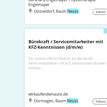
Engelmayer
Düsseldorf, Raum
Neuss
Vollzeit
Bürokraft / Servicemitarbeiter mit 
KFZ-Kenntnissen (d/m/w)
Für unsere offene Position als Bürokraft / 
Servicemitarbeiter mit KFZ-Kenntnissen (d/m/w) 
suchen...
wirkaufendeinauto.de
Dormagen, Raum
Neuss
Vollzeit