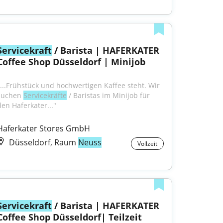
Servicekraft
 / Barista | HAFERKATER 
Coffee Shop Düsseldorf | Minijob
"...Frühstück und hochwertigen Kaffee steht. Wir 
suchen 
Servicekräfte
 / Baristas im Minijob für 
den Haferkater..."
Haferkater Stores GmbH
Düsseldorf, Raum
Neuss
Vollzeit
Servicekraft
 / Barista | HAFERKATER 
Coffee Shop Düsseldorf| Teilzeit