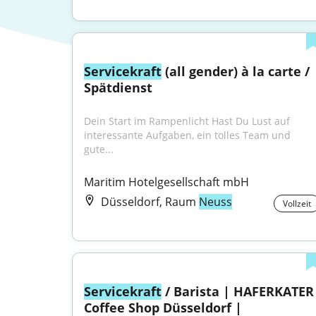
Servicekraft
 (all gender) à la carte / 
Spätdienst
Dein Start im Rampenlicht Hast Du Lust auf 
interessante Aufgaben, ein tolles Team und 
gute...
Maritim Hotelgesellschaft mbH
Düsseldorf, Raum
Neuss
Vollzeit
Servicekraft
 / Barista | HAFERKATER 
Coffee Shop Düsseldorf | 