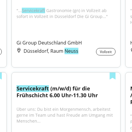
"...
Servicekraft
 Gastronomie (gn) in Vollzeit ab 
sofort in Vollzeit in Düsseldorf Die Gi Group..."
Gi Group Deutschland GmbH
Düsseldorf, Raum
Neuss
Vollzeit
Servicekraft
 (m/w/d) für die 
Frühschicht 6.00 Uhr-11.30 Uhr
Über uns: Du bist ein Morgenmensch, arbeitest 
gerne im Team und hast Freude am Umgang mit 
"
Menschen...
d