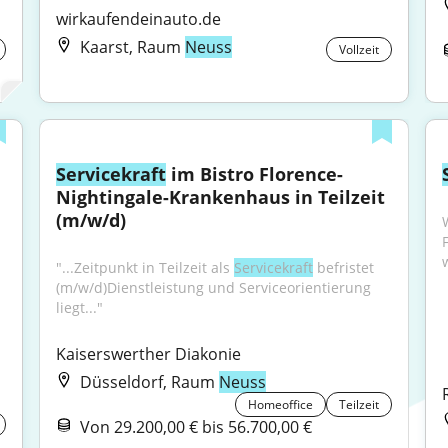
wirkaufendeinauto.de
Kaarst, Raum
Neuss
Vollzeit
Servicekraft
 im Bistro Florence-
Nightingale-Krankenhaus in Teilzeit 
(m/w/d)
F
w
"...Zeitpunkt in Teilzeit als 
Servicekraft
 befristet 
(m/w/d)Dienstleistung und Serviceorientierung 
liegt..."
Kaiserswerther Diakonie
Düsseldorf, Raum
Neuss
Homeoffice
Teilzeit
Von 29.200,00 € bis 56.700,00 €