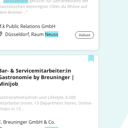
...
Servicekräfte
 gesucht für Getränkestand der 
französischen Weinregion Côtes du Rhône auf 
dem Bremer..."
ff.k Public Relations GmbH
Düsseldorf, Raum
Neuss
Vollzeit
Bar- & Servicemitarbeiter:in 
Gastronomie by Breuninger | 
Minijob
GastronomieFashion und Lifestyle, 6.500 
Mitarbeiter:innen, 13 Department Stores, Online-
Shops in 13...
E. Breuninger GmbH & Co.