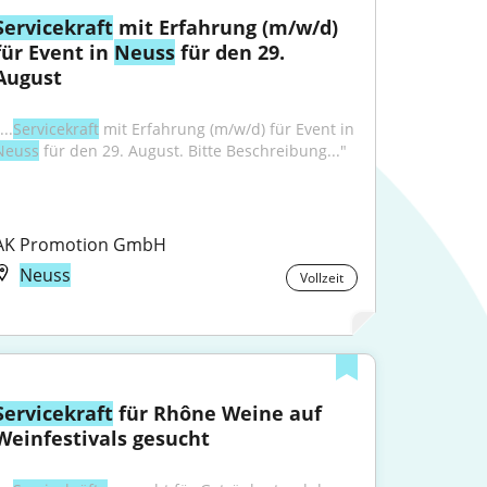
Servicekraft
 mit Erfahrung (m/w/d) 
für Event in 
Neuss
 für den 29. 
August
...
Servicekraft
 mit Erfahrung (m/w/d) für Event in 
Neuss
 für den 29. August. Bitte Beschreibung..."
AK Promotion GmbH
Neuss
Vollzeit
Servicekraft
 für Rhône Weine auf 
Weinfestivals gesucht