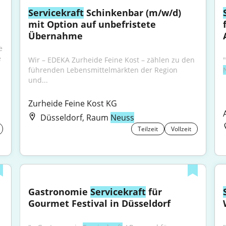
Servicekraft
 Schinkenbar (m/w/d) 
mit Option auf unbefristete 
Übernahme
 
 
Wir – EDEKA Zurheide Feine Kost – zählen zu den 
"
führenden Lebensmittelmärkten der Region 
und...
Zurheide Feine Kost KG
Düsseldorf, Raum
Neuss
Teilzeit
Vollzeit
Gastronomie 
Servicekraft
 für 
Gourmet Festival in Düsseldorf