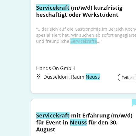
Servicekraft
 (m/w/d) kurzfristig 
beschäftigt oder Werkstudent
"...der sich auf die Gastronomie im Bereich Köche
spezialisiert hat. Wir suchen ab sofort engagierte
und freundliche 
Servicekräfte
..."
Hands On GmbH
Düsseldorf, Raum
Neuss
Teilzeit
Servicekraft
 mit Erfahrung (m/w/d) 
für Event in 
Neuss
 für den 30. 
August