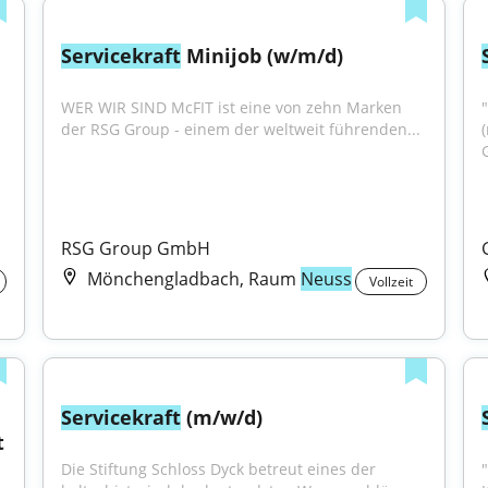
Servicekraft
 Minijob (w/m/d)
WER WIR SIND McFIT ist eine von zehn Marken 
der RSG Group - einem der weltweit führenden...
RSG Group GmbH
Mönchengladbach, Raum
Neuss
Vollzeit
Servicekraft
 (m/w/d)
t
Die Stiftung Schloss Dyck betreut eines der 