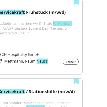
Servicekraft
 Frühstück (m/w/d)
"...Mettmann suchen wir Dich als 
Servicekraft
(m/w/d) Frühstück So sieht Dein Tag aus: o 
Gästebetreuung..."
GCH Hospitality GmbH
Mettmann, Raum
Neuss
Vollzeit
Servicekraft
 / Stationshilfe (m/w/d)
"...am Standort Mönchengladbach (Bethesda 