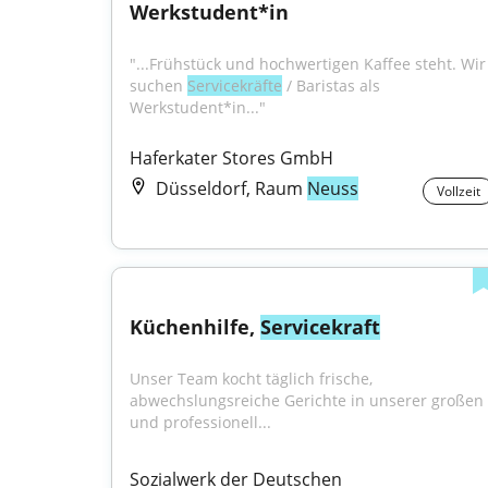
Werkstudent*in
"...Frühstück und hochwertigen Kaffee steht. Wir 
suchen 
Servicekräfte
 / Baristas als 
Werkstudent*in..."
Haferkater Stores GmbH
Düsseldorf, Raum
Neuss
Vollzeit
Küchenhilfe, 
Servicekraft
Unser Team kocht täglich frische, 
abwechslungsreiche Gerichte in unserer großen 
und professionell...
Sozialwerk der Deutschen 