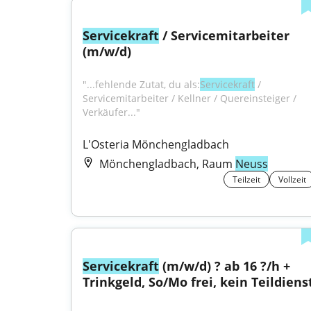
Servicekraft
 / Servicemitarbeiter 
(m/w/d)
"...fehlende Zutat, du als:
Servicekraft
 / 
Servicemitarbeiter / Kellner / Quereinsteiger / 
Verkäufer..."
L'Osteria Mönchengladbach
Mönchengladbach, Raum
Neuss
Teilzeit
Vollzeit
Servicekraft
 (m/w/d) ? ab 16 ?/h + 
Trinkgeld, So/Mo frei, kein Teildiens