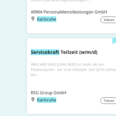
ARWA Personaldienstleistungen GmbH
Karlsruhe
Vollzeit
Servicekraft
 Teilzeit (w/m/d)
WER WIR SIND JOHN REED ist mehr als ein 
Fitnessstudio - wir sind Lifestyle. Seit 2016 stehen
wir...
RSG Group GmbH
Karlsruhe
Teilzeit