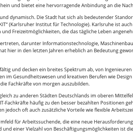
Rhein und bietet eine hervorragende Anbindung an die Nach
ig und dynamisch. Die Stadt hat sich als bedeutender Standor
T“ (Karlsruher Institut für Technologie). Karlsruhe ist auch
n und Freizeitmöglichkeiten, die das tägliche Leben angeneh
ertreten, darunter Informationstechnologie, Maschinenbau,
at hier in den letzten Jahren erheblich an Bedeutung gewo
elfältig und decken ein breites Spektrum ab, von Ingenieure
ften im Gesundheitswesen und kreativen Berufen wie Design
ie Fachkräfte von morgen auszubilden.
rgleich zu anderen Städten Deutschlands im oberen Mittelfel
IT-Fachkräfte häufig zu den besser bezahlten Positionen ge
en jedoch oft auch zusätzliche Vorteile wie flexible Arbeitsze
s Umfeld für Arbeitssuchende, die eine neue Herausforderun
nd einer Vielzahl von Beschäftigungsmöglichkeiten ist die