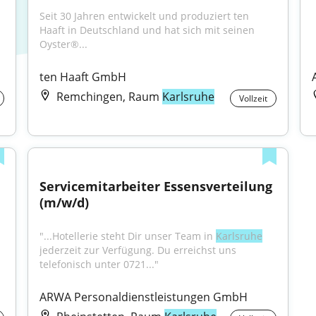
Seit 30 Jahren entwickelt und produziert ten 
Haaft in Deutschland und hat sich mit seinen 
Oyster®...
ten Haaft GmbH
Remchingen, Raum
Karlsruhe
Vollzeit
Servicemitarbeiter Essensverteilung 
(m/w/d)
"...Hotellerie steht Dir unser Team in 
Karlsruhe
jederzeit zur Verfügung. Du erreichst uns 
telefonisch unter 0721..."
ARWA Personaldienstleistungen GmbH