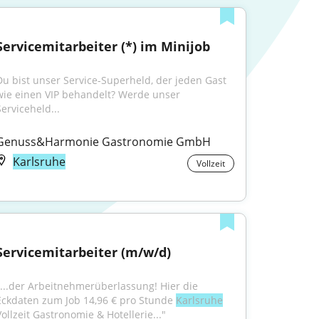
Servicemitarbeiter (*) im Minijob
Du bist unser Service-Superheld, der jeden Gast 
wie einen VIP behandelt? Werde unser 
Serviceheld...
Genuss&Harmonie Gastronomie GmbH
Karlsruhe
Vollzeit
Servicemitarbeiter (m/w/d)
"...der Arbeitnehmerüberlassung! Hier die 
Eckdaten zum Job 14,96 € pro Stunde 
Karlsruhe
Vollzeit Gastronomie & Hotellerie..."