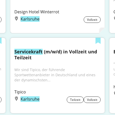
Design Hotel Winterrot
Karlsruhe
Vollzeit
Servicekraft
 (m/w/d) in Vollzeit und 
Teilzeit
"
 
Wir sind Tipico, der führende 
d
Sportwettenanbieter in Deutschland und eines 
der dynamischsten...
Tipico
Karlsruhe
Teilzeit
Vollzeit