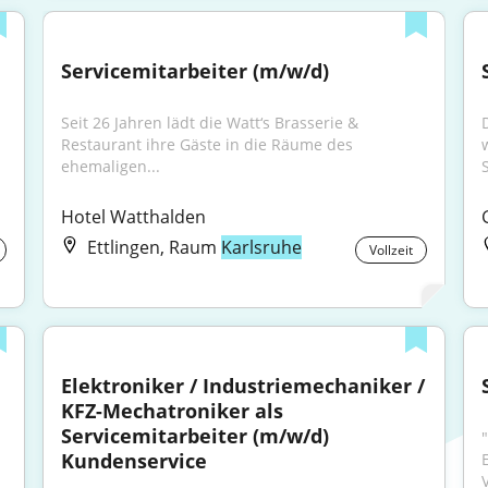
Servicemitarbeiter (m/w/d)
Seit 26 Jahren lädt die Watt‘s Brasserie & 
Restaurant ihre Gäste in die Räume des 
ehemaligen...
Hotel Watthalden
Ettlingen, Raum
Karlsruhe
Vollzeit
Elektroniker / Industriemechaniker / 
KFZ-Mechatroniker als 
Servicemitarbeiter (m/w/d) 
Kundenservice
 