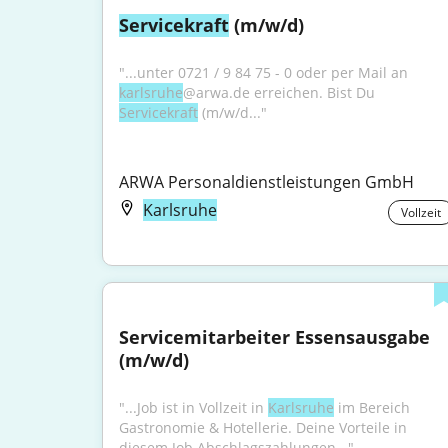
Servicekraft
 (m/w/d)
"...unter 0721 / 9 84 75 - 0 oder per Mail an 
karlsruhe
@arwa.de erreichen. Bist Du 
Servicekraft
 (m/w/d..."
ARWA Personaldienstleistungen GmbH
Karlsruhe
Vollzeit
Servicemitarbeiter Essensausgabe 
(m/w/d)
"...Job ist in Vollzeit in 
Karlsruhe
 im Bereich 
Gastronomie & Hotellerie. Deine Vorteile in 
diesem Job Abschlagszahlungen..."