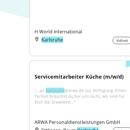
H World International
Karlsruhe
Vollzeit
Servicemitarbeiter Küche (m/w/d)
"...an 
karlsruhe
@arwa.de zur Verfügung. Einen 
Termin brauchst du bei uns nicht, wir sind für 
Dich da! Erweitere..."
ARWA Personaldienstleistungen GmbH