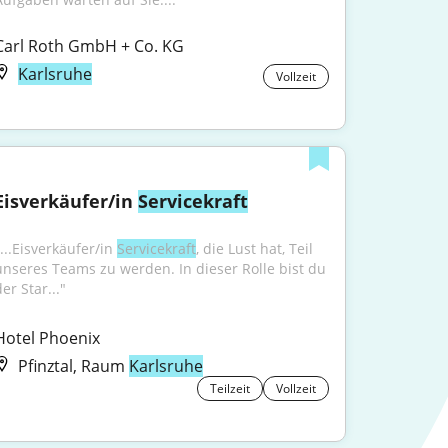
Carl Roth GmbH + Co. KG
Karlsruhe
Vollzeit
Eisverkäufer/in 
Servicekraft
...Eisverkäufer/in 
Servicekraft
, die Lust hat, Teil 
unseres Teams zu werden. In dieser Rolle bist du 
er Star..."
Hotel Phoenix
Pfinztal, Raum
Karlsruhe
Teilzeit
Vollzeit