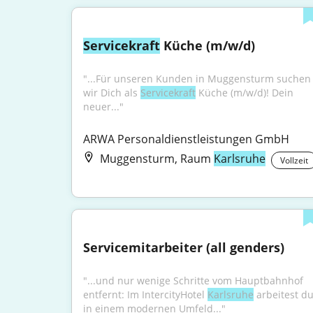
Servicekraft
 Küche (m/w/d)
"...Für unseren Kunden in Muggensturm suchen 
wir Dich als 
Servicekraft
 Küche (m/w/d)! Dein 
neuer..."
ARWA Personaldienstleistungen GmbH
Muggensturm, Raum
Karlsruhe
Vollzeit
Servicemitarbeiter (all genders)
"...und nur wenige Schritte vom Hauptbahnhof 
entfernt: Im IntercityHotel 
Karlsruhe
 arbeitest du
in einem modernen Umfeld..."