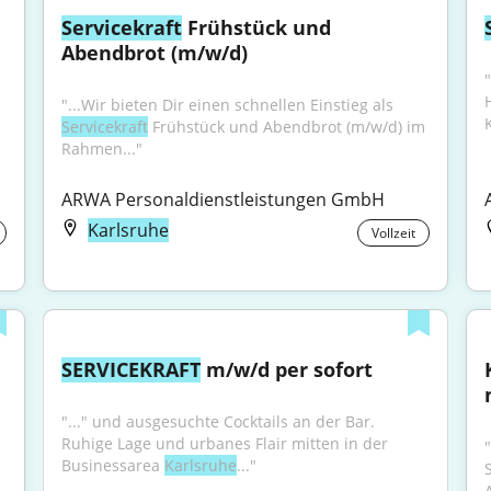
Servicekraft
 Frühstück und 
Abendbrot (m/w/d)
"...Wir bieten Dir einen schnellen Einstieg als 
Servicekraft
 Frühstück und Abendbrot (m/w/d) im 
Rahmen..."
ARWA Personaldienstleistungen GmbH
Karlsruhe
Vollzeit
SERVICEKRAFT
 m/w/d per sofort
"..." und ausgesuchte Cocktails an der Bar. 
Ruhige Lage und urbanes Flair mitten in der 
"
Businessarea 
Karlsruhe
..."