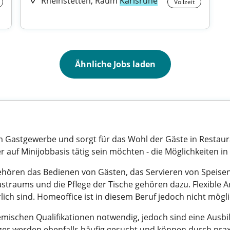
Rheinstetten, Raum
Karlsruhe
Vollzeit
Ähnliche Jobs laden
e im Gastgewerbe und sorgt für das Wohl der Gäste in Restaur
oder auf Minijobbasis tätig sein möchten - die Möglichkeiten in
ehören das Bedienen von Gästen, das Servieren von Speise
traums und die Pflege der Tische gehören dazu. Flexible Ar
ich sind. Homeoffice ist in diesem Beruf jedoch nicht mögli
demischen Qualifikationen notwendig, jedoch sind eine Ausb
er werden ebenfalls häufig gesucht und können durch prax