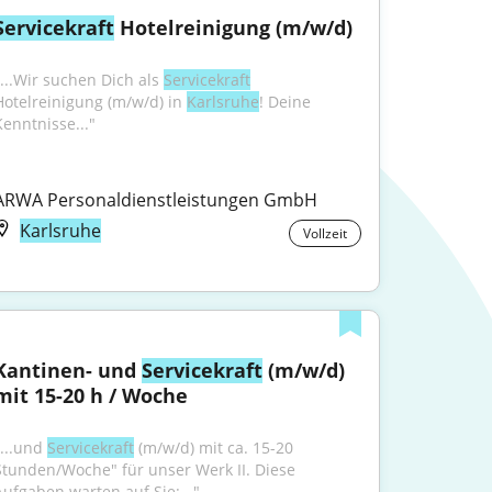
Servicekraft
 Hotelreinigung (m/w/d)
"...Wir suchen Dich als 
Servicekraft
Hotelreinigung (m/w/d) in 
Karlsruhe
! Deine 
Kenntnisse..."
ARWA Personaldienstleistungen GmbH
Karlsruhe
Vollzeit
Kantinen- und 
Servicekraft
 (m/w/d) 
mit 15-20 h / Woche
...und 
Servicekraft
 (m/w/d) mit ca. 15-20 
Stunden/Woche" für unser Werk II. Diese 
Aufgaben warten auf Sie:..."