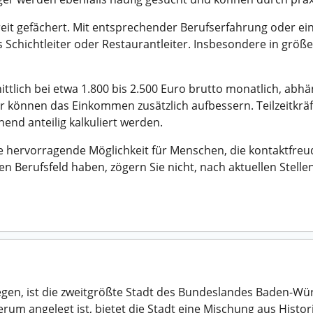
reit gefächert. Mit entsprechender Berufserfahrung oder ei
s Schichtleiter oder Restaurantleiter. Insbesondere in größe
nittlich bei etwa 1.800 bis 2.500 Euro brutto monatlich, abh
r können das Einkommen zusätzlich aufbessern. Teilzeitkräf
end anteilig kalkuliert werden.
ine hervorragende Möglichkeit für Menschen, die kontaktfre
n Berufsfeld haben, zögern Sie nicht, nach aktuellen Stell
en, ist die zweitgrößte Stadt des Bundeslandes Baden-Würt
rum angelegt ist, bietet die Stadt eine Mischung aus Hist