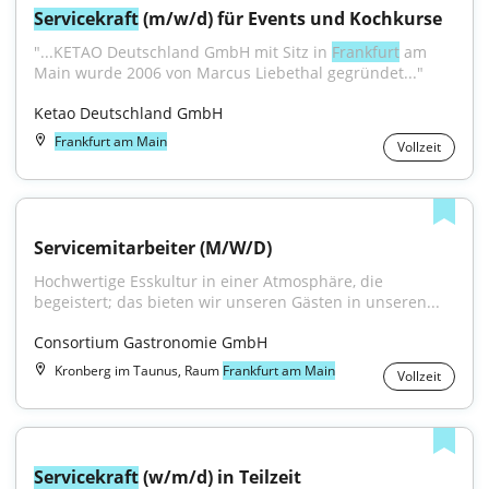
Servicekraft
 (m/w/d) für Events und Kochkurse
"...KETAO Deutschland GmbH mit Sitz in 
Frankfurt
 am 
Main wurde 2006 von Marcus Liebethal gegründet..."
Ketao Deutschland GmbH
Frankfurt am Main
Vollzeit
Servicemitarbeiter (M/W/D)
Hochwertige Esskultur in einer Atmosphäre, die 
begeistert; das bieten wir unseren Gästen in unseren...
Consortium Gastronomie GmbH
Kronberg im Taunus, Raum
Frankfurt am Main
Vollzeit
Servicekraft
 (w/m/d) in Teilzeit