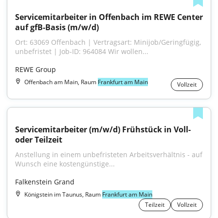
Servicemitarbeiter in Offenbach im REWE Center 
auf gfB-Basis (m/w/d)
Ort: 63069 Offenbach | Vertragsart: Minijob/Geringfügig, 
unbefristet | Job-ID: 964084 Wir wollen...
REWE Group
Offenbach am Main, Raum
Frankfurt am Main
Vollzeit
Servicemitarbeiter (m/w/d) Frühstück in Voll- 
oder Teilzeit
Anstellung in einem unbefristeten Arbeitsverhältnis - auf 
Wunsch eine kostengünstige...
Falkenstein Grand
Königstein im Taunus, Raum
Frankfurt am Main
Teilzeit
Vollzeit