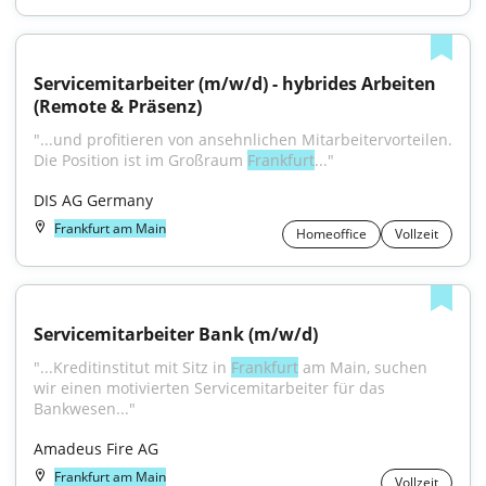
Servicemitarbeiter (m/w/d) - hybrides Arbeiten 
(Remote & Präsenz)
"...und profitieren von ansehnlichen Mitarbeitervorteilen. 
Die Position ist im Großraum 
Frankfurt
..."
DIS AG Germany
Frankfurt am Main
Homeoffice
Vollzeit
Servicemitarbeiter Bank (m/w/d)
"...Kreditinstitut mit Sitz in 
Frankfurt
 am Main, suchen 
wir einen motivierten Servicemitarbeiter für das 
Bankwesen..."
Amadeus Fire AG
Frankfurt am Main
Vollzeit