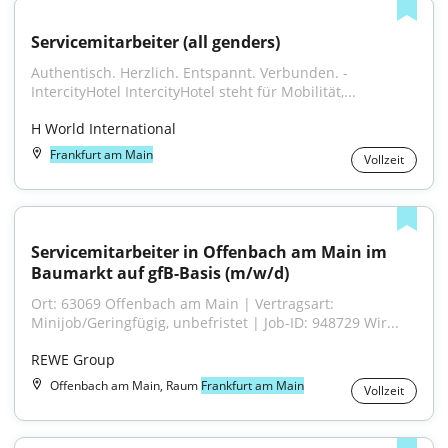
Servicemitarbeiter (all genders)
Authentisch. Herzlich. Entspannt. Verbunden. - 
IntercityHotel IntercityHotel steht für Mobilität,...
H World International
Frankfurt am Main
Vollzeit
Servicemitarbeiter in Offenbach am Main im 
Baumarkt auf gfB-Basis (m/w/d)
Ort: 63069 Offenbach am Main | Vertragsart: 
Minijob/Geringfügig, unbefristet | Job-ID: 948729 Wir...
REWE Group
Offenbach am Main, Raum
Frankfurt am Main
Vollzeit