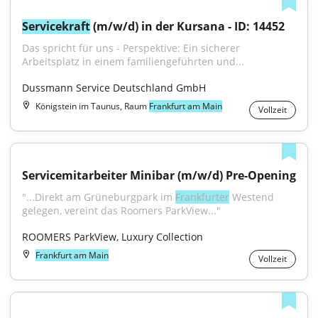
Servicekraft
 (m/w/d) in der Kursana - ID: 14452
Das spricht für uns - Perspektive: Ein sicherer 
Arbeitsplatz in einem familiengeführten und...
Dussmann Service Deutschland GmbH
Königstein im Taunus, Raum
Frankfurt am Main
Vollzeit
Servicemitarbeiter Minibar (m/w/d) Pre-Opening
"...Direkt am Grüneburgpark im 
Frankfurter
 Westend 
gelegen, vereint das Roomers ParkView..."
ROOMERS ParkView, Luxury Collection
Frankfurt am Main
Vollzeit