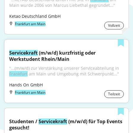
Main wurde 2006 von Marcus Liebethal gegründet..."
Ketao Deutschland GmbH
Frankfurt am Main
Vollzeit
Servicekraft
 (m/w/d) kurzfristig oder 
Werkstudent Rhein/Main
"...(m/w/d) zur Verstärkung unserer Serviceabteilung in 
Frankfurt
 am Main und Umgebung mit Schwerpunkt..."
Hands On GmbH
Frankfurt am Main
Teilzeit
Studenten / 
Servicekraft
 (m/w/d) für Top Events 
gesucht!