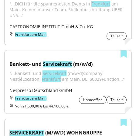
"...DICH für die spannendsten Events in 
Frankfurt
 am 
Main. Komm in unser Team. Stellenbeschreibung ÜBER 
UNS..."
GASTRONOMIE INSTITUT GmbH & Co. KG
Frankfurt am Main
Teilzeit
Bankett- und 
Servicekraft
 (m/w/d)
"...Bankett- und 
Servicekraft
 (m/w/d)Company: 
NestléLocation: 
Frankfurt
 am Main, DE, 60329Function..."
Nespresso Deutschland GmbH
Frankfurt am Main
Homeoffice
Teilzeit
Von 21.600,00 € bis 44.100,00 €
SERVICEKRAFT
 (M/W/D) WOHNGRUPPE 