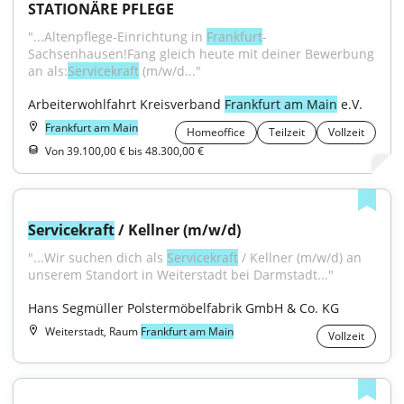
STATIONÄRE PFLEGE
"...Altenpflege-Einrichtung in 
Frankfurt
-
Sachsenhausen!Fang gleich heute mit deiner Bewerbung 
an als:
Servicekraft
 (m/w/d..."
Arbeiterwohlfahrt Kreisverband 
Frankfurt am Main
 e.V.
Frankfurt am Main
Homeoffice
Teilzeit
Vollzeit
Von 39.100,00 € bis 48.300,00 €
Servicekraft
 / Kellner (m/w/d)
"...Wir suchen dich als 
Servicekraft
 / Kellner (m/w/d) an 
unserem Standort in Weiterstadt bei Darmstadt..."
Hans Segmüller Polstermöbelfabrik GmbH & Co. KG
Weiterstadt, Raum
Frankfurt am Main
Vollzeit