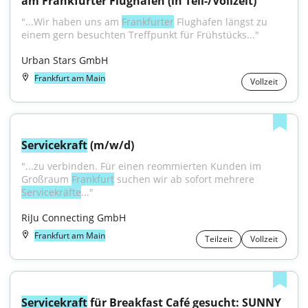
am Frankfurter Flughafen (in Teil-/Vollzeit)
"...Wir haben uns am 
Frankfurter
 Flughafen längst zu 
einem gern besuchten Treffpunkt für Frühstücks..."
Urban Stars GmbH
Frankfurt am Main
Vollzeit
Servicekraft
 (m/w/d)
"...zu verbinden. Für einen reommierten Kunden im 
Großraum 
Frankfurt
 suchen wir ab sofort mehrere 
Servicekräfte
..."
RiJu Connecting GmbH
Frankfurt am Main
Teilzeit
Vollzeit
Servicekraft
 für Breakfast Café gesucht: SUNNY 