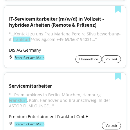
IT-Servicemitarbeiter (m/w/d) in Vollzeit - 
hybrides Arbeiten (Remote & Präsenz)
"...Kontakt zu uns Frau Mariana Pereira Silva bewerbung-
it-
frankfurt
@dis-ag.com +49 69/668194031..."
DIS AG Germany
Frankfurt am Main
Homeoffice
Vollzeit
Servicemitarbeiter
"...Premiumkinos in Berlin, München, Hamburg, 
Frankfurt
, Köln, Hannover und Braunschweig. In der 
ASTOR FILMLOUNGE..."
Premium Entertainment Frankfurt GmbH
Frankfurt am Main
Vollzeit