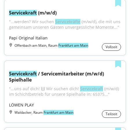
Servicekraft
 (m/w/d)
"...werden? Wir suchen 
Servicekräfte
 (m/w/d), die mit uns 
gemeinsam unseren Gästen unvergessliche Momente..."
Papi Original Italian
Offenbach am Main, Raum
Frankfurt am Main
Vollzeit
Servicekraft
 / Servicemitarbeiter (m/w/d) 
Spielhalle
"...uns auf dich! 🙌 Wir suchen dich! 
Servicekraft
 (m/w/d) 
im Schichtbetrieb für unsere Spielhalle in: 65375..."
LÖWEN PLAY
Waldacker, Raum
Frankfurt am Main
Teilzeit