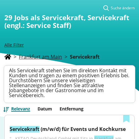
Suche ändern
29
Jobs als Servicekraft, Servicekraft
(engl.: Service Staff)
Alle Filter
>
Frankfurt am Main
>
Servicekraft
Als Servicekraft stehen Sie im direkten Kontakt mit
Kunden und tragen zu einem positiven Erlebnis bei.
Durchstöbern Sie unsere vielseitigen
Stellenanzeigen und finden Sie attraktive
Jobangebote in der Gastronomie und im
Servicebereich.
Relevanz
Datum
Entfernung
Servicekraft
 (m/w/d) für Events und Kochkurse
"...KETAO Deutschland GmbH mit Sitz in 
Frankfurt
 am 