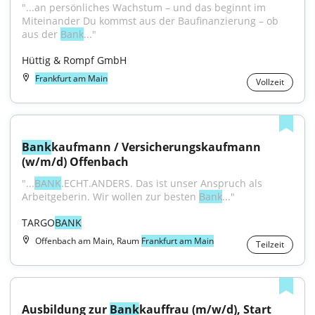
"...an persönliches Wachstum – und das beginnt im 
Miteinander Du kommst aus der Baufinanzierung – ob 
aus der 
Bank
..."
Hüttig & Rompf GmbH
Frankfurt am Main
Vollzeit
Bank
kaufmann / Versicherungskaufmann 
(w/m/d) Offenbach
"...
BANK
.ECHT.ANDERS. Das ist unser Anspruch als 
Arbeitgeberin. Wir wollen zur besten 
Bank
..."
TARGO
BANK
Offenbach am Main, Raum
Frankfurt am Main
Teilzeit
Ausbildung zur 
Bank
kauffrau (m/w/d), Start 