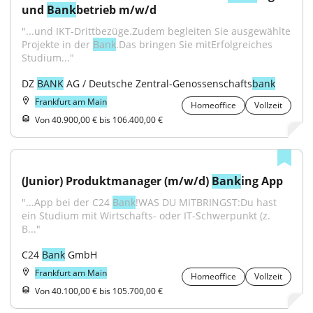
und 
Bank
betrieb m/w/d
"...und IKT-Drittbezüge.Zudem begleiten Sie ausgewählte 
Projekte in der 
Bank
.Das bringen Sie mitErfolgreiches 
Studium..."
DZ 
BANK
 AG / Deutsche Zentral-Genossenschafts
bank
Frankfurt am Main
Homeoffice
Vollzeit
Von 40.900,00 € bis 106.400,00 €
(Junior) Produktmanager (m/w/d) 
Bank
ing App
"...App bei der C24 
Bank
!WAS DU MITBRINGST:Du hast 
ein Studium mit Wirtschafts- oder IT-Schwerpunkt (z. 
B..."
C24 
Bank
 GmbH
Frankfurt am Main
Homeoffice
Vollzeit
Von 40.100,00 € bis 105.700,00 €