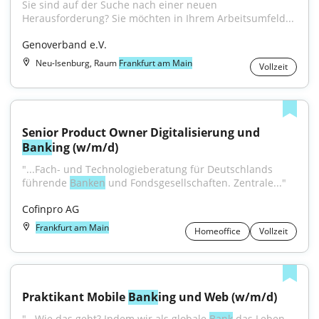
Sie sind auf der Suche nach einer neuen 
Herausforderung? Sie möchten in Ihrem Arbeitsumfeld...
Genoverband e.V.
Neu-Isenburg, Raum
Frankfurt am Main
Vollzeit
Senior Product Owner Digitalisierung und 
Bank
ing (w/m/d)
"...Fach- und Techno­logie­beratung für Deutschlands 
führende 
Banken
 und Fonds­gesellschaften. Zentrale..."
Cofinpro AG
Frankfurt am Main
Homeoffice
Vollzeit
Praktikant Mobile 
Bank
ing und Web (w/m/d)
"...Wie das geht? Indem wir als globale 
Bank
 das Leben 