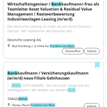
Wirtschaftsingenieur / 
Bank
kaufmann/-frau als 
Teamleiter Asset Valuation & Residual Value 
Management / Restwertbewertung 
Industrieanlagen-Leasing (m/w/d)
Die Deutsche Leasing ist mehr als ein Asset-Finance-
Partner. Wir realisieren die Visionen des...
Deutsche Leasing AG
Bad Homburg v. d. Höhe bei
Frankfurt am Main
Homeoffice
Vollzeit
Bank
kaufmann / Versicherungskaufmann 
(w/m/d) neue Filiale Gelnhausen
"...
BANK
.ECHT.ANDERS. Das ist unser Anspruch als 
Arbeitgeberin. Wir wollen zur besten 
Bank
..."
TARGO
BANK
Hanau, Raum
Frankfurt am Main
Vollzeit