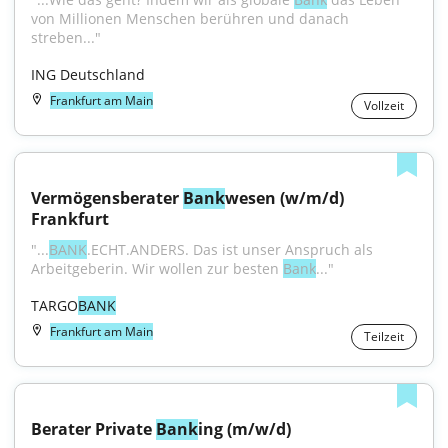
von Millionen Menschen berühren und danach 
streben..."
ING Deutschland
Frankfurt am Main
Vollzeit
Vermögensberater 
Bank
wesen (w/m/d) 
Frankfurt
"...
BANK
.ECHT.ANDERS. Das ist unser Anspruch als 
Arbeitgeberin. Wir wollen zur besten 
Bank
..."
TARGO
BANK
Frankfurt am Main
Teilzeit
Berater Private 
Bank
ing (m/w/d)