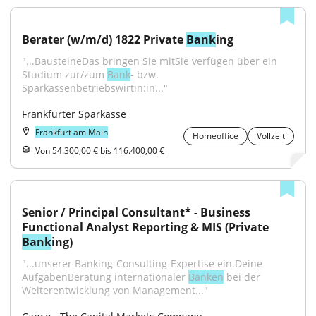
Berater (w/m/d) 1822 Private 
Bank
ing
"...BausteineDas bringen Sie mitSie verfügen über ein 
Studium zur/zum 
Bank
- bzw. 
Sparkassenbetriebswirtin:in..."
Frankfurter Sparkasse
Frankfurt am Main
Homeoffice
Vollzeit
Von 54.300,00 € bis 116.400,00 €
Senior / Principal Consultant* - Business 
Functional Analyst Reporting & MIS (Private 
Bank
ing)
"...unserer Banking-Consulting-Expertise ein.Deine 
AufgabenBeratung internationaler 
Banken
 bei der 
Weiterentwicklung von Management..."