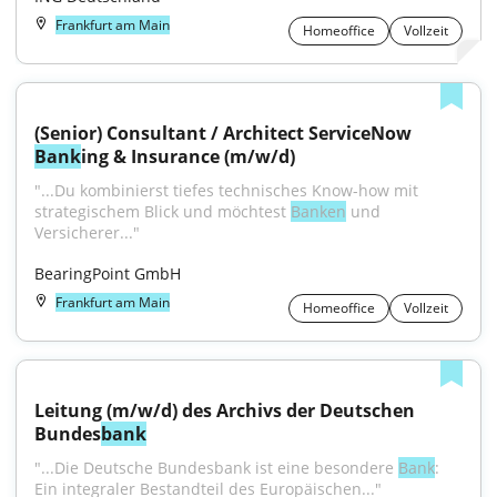
Frankfurt am Main
Homeoffice
Vollzeit
(Senior) Consultant / Architect ServiceNow 
Bank
ing & Insurance (m/w/d)
"...Du kombinierst tiefes technisches Know-how mit 
strategischem Blick und möchtest 
Banken
 und 
Versicherer..."
BearingPoint GmbH
Frankfurt am Main
Homeoffice
Vollzeit
Leitung (m/w/d) des Archivs der Deutschen 
Bundes
bank
"...Die Deutsche Bundesbank ist eine besondere 
Bank
: 
Ein integraler Bestandteil des Europäischen..."