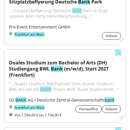
Sitzplatzbeflyerung Deutsche 
Bank
 Park
"...Sitzplatzbeflyerung Deutsche 
Bank
 Park im Zuge 
unserer 80er Party Stellenbeschreibung..."
Pro-Event Entertainment GmbH
Frankfurt am Main
Vollzeit
Duales Studium zum Bachelor of Arts (DH) 
Studiengang BWL 
Bank
 (m/w/d), Start 2027 
(Frankfurt)
"...Duales Studium BWLPodcast 'Dein duales Studium 
BWL bei der DZ 
BANK
“Chiara Wolf, duale Studierende..."
DZ 
BANK
 AG / Deutsche Zentral-Genossenschafts
bank
Frankfurt am Main
Homeoffice
Vollzeit
Von 1.504,00 € bis 1.734,00 €