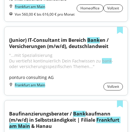
Frankfurt am Main
Homeoffice
Vollzeit
Von 560,00 € bis 616,00 € pro Monat
(Junior) IT-Consultant im Bereich 
Bank
en / 
Versicherungen (m/w/d), deutschlandweit
"...mit Spezialisierung
Du vertiefst kontinuierlich Dein Fachwissen zu 
bank
- 
oder versicherungsspezifischen Themen..."
ponturo consulting AG
Frankfurt am Main
Vollzeit
Baufinanzierungsberater / 
Bank
kaufmann 
(m/w/d) in Selbstständigkeit | Filiale 
Frankfurt 
am Main
 & Hanau