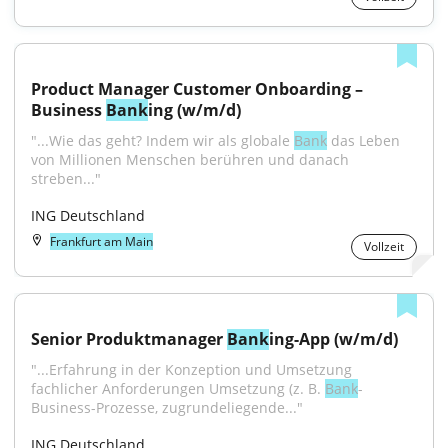
Product Manager Customer Onboarding – 
Business 
Bank
ing (w/m/d)
"...Wie das geht? Indem wir als globale 
Bank
 das Leben 
von Millionen Menschen berühren und danach 
streben..."
ING Deutschland
Frankfurt am Main
Vollzeit
Senior Produktmanager 
Bank
ing-App (w/m/d)
"...Erfahrung in der Konzeption und Umsetzung 
fachlicher Anforderungen Umsetzung (z. B. 
Bank
-
Business-Prozesse, zugrundeliegende..."
ING Deutschland