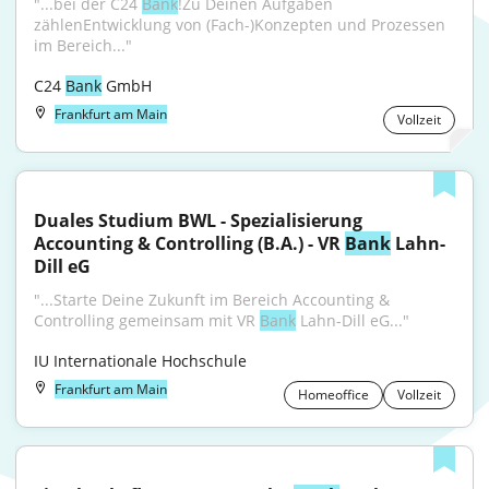
"...bei der C24 
Bank
!Zu Deinen Aufgaben 
zählenEntwicklung von (Fach-)Konzepten und Prozessen 
im Bereich..."
C24 
Bank
 GmbH
Frankfurt am Main
Vollzeit
Duales Studium BWL - Spezialisierung 
Accounting & Controlling (B.A.) - VR 
Bank
 Lahn-
Dill eG
"...Starte Deine Zukunft im Bereich Accounting & 
Controlling gemeinsam mit VR 
Bank
 Lahn-Dill eG..."
IU Internationale Hochschule
Frankfurt am Main
Homeoffice
Vollzeit