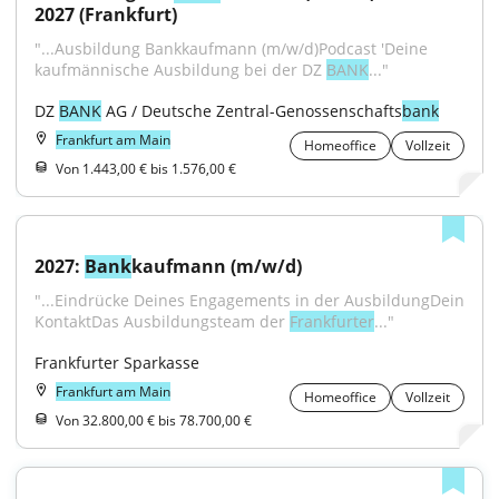
2027 (Frankfurt)
"...Ausbildung Bankkaufmann (m/w/d)Podcast 'Deine 
kaufmännische Ausbildung bei der DZ 
BANK
..."
DZ 
BANK
 AG / Deutsche Zentral-Genossenschafts
bank
Frankfurt am Main
Homeoffice
Vollzeit
Von 1.443,00 € bis 1.576,00 €
2027: 
Bank
kaufmann (m/w/d)
"...Eindrücke Deines Engagements in der AusbildungDein 
KontaktDas Ausbildungsteam der 
Frankfurter
..."
Frankfurter Sparkasse
Frankfurt am Main
Homeoffice
Vollzeit
Von 32.800,00 € bis 78.700,00 €