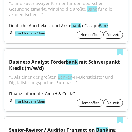
"...und zuverlässiger Partner für den deutschen 
Gesundheitsmarkt. Wir sind die größte 
Bank
 für alle 
akademischen..."
Deutsche Apotheker- und Ärzte
bank
 eG - apo
Bank
Frankfurt am Main
Homeoffice
Vollzeit
Business Analyst Förder
bank
 mit Schwerpunkt 
Kredit (m/w/d)
"...Als einer der größten 
Banken
-IT-Dienstleister und 
Digitalisierungspartner Europas..."
Finanz Informatik GmbH & Co. KG
Frankfurt am Main
Homeoffice
Vollzeit
Senior-Revisor / Auditor Transaction 
Bank
ing 