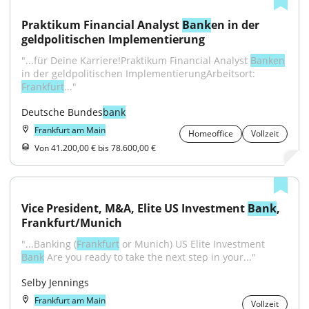
Praktikum Financial Analyst 
Bank
en in der 
geldpolitischen Implementierung
"...für Deine Karriere!Praktikum Financial Analyst 
Banken
in der geldpolitischen ImplementierungArbeitsort: 
Frankfurt
..."
Deutsche Bundes
bank
Frankfurt am Main
Homeoffice
Vollzeit
Von 41.200,00 € bis 78.600,00 €
Vice President, M&A, Elite US Investment 
Bank
, 
Frankfurt/Munich
"...Banking (
Frankfurt
 or Munich) US Elite Investment 
Bank
 Are you ready to take the next step in your..."
Selby Jennings
Frankfurt am Main
Vollzeit