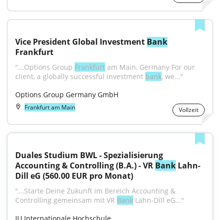
Vice President Global Investment 
Bank
Frankfurt
"...Options Group 
Frankfurt
 am Main, Germany For our 
client, a globally successful investment 
bank
, we..."
Options Group Germany GmbH
Frankfurt am Main
Vollzeit
Duales Studium BWL - Spezialisierung 
Accounting & Controlling (B.A.) - VR 
Bank
 Lahn-
Dill eG (560.00 EUR pro Monat)
"...Starte Deine Zukunft im Bereich Accounting & 
Controlling gemeinsam mit VR 
Bank
 Lahn-Dill eG..."
IU Internationale Hochschule