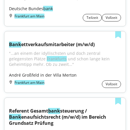
Deutsche Bundes
bank
Frankfurt am Main
Teilzeit
Vollzeit
Bank
ettverkaufsmitarbeiter (m/w/d)
"...an einem der idyllischsten und doch zentral 
gelegensten Plätze 
Frankfurts
 und schon lange kein 
Geheimtipp mehr. Ob zu zweit..."
André Großfeld in der Villa Merton
Frankfurt am Main
Vollzeit
Referent Gesamt
bank
steuerung / 
Bank
enaufsichtsrecht (m/w/d) im Bereich 
Grundsatz Prüfung