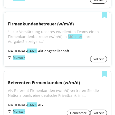
Vollzeit
Firmenkundenbetreuer (w/m/d)
"...zur Verstärkung unseres exzellenten Teams einen 
Firmenkundenbetreuer (w/m/d) in 
Münster
. Ihre 
AufgabeSie zeigen..."
NATIONAL-
BANK
 Aktiengesellschaft
Münster
Vollzeit
Referenten Firmenkunden (w/m/d)
Als Referent Firmenkunden (w/m/d) vertreten Sie die 
Nationalbank, eine deutsche Privatbank, im...
NATIONAL-
BANK
 AG
Münster
Homeoffice
Vollzeit