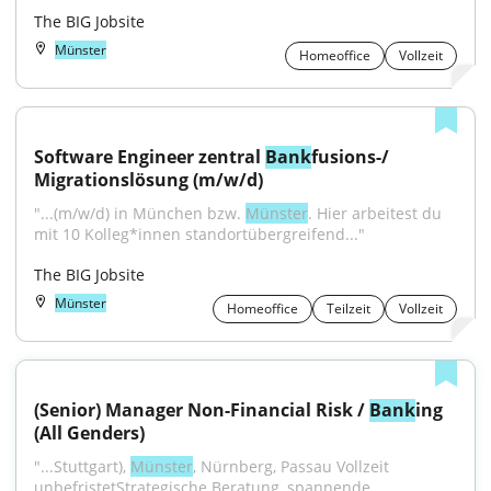
The BIG Jobsite
Münster
Homeoffice
Vollzeit
Software Engineer zentral 
Bank
fusions-/ 
Migrationslösung (m/w/d)
"...(m/w/d) in München bzw. 
Münster
. Hier arbeitest du 
mit 10 Kolleg*innen standortübergreifend..."
The BIG Jobsite
Münster
Homeoffice
Teilzeit
Vollzeit
(Senior) Manager Non-Financial Risk / 
Bank
ing 
(All Genders)
"...Stuttgart), 
Münster
, Nürnberg, Passau Vollzeit 
unbefristetStrategische Beratung, spannende 