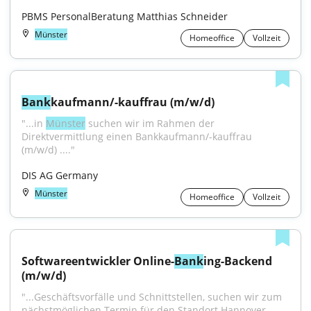
PBMS PersonalBeratung Matthias Schneider
Münster
Homeoffice
Vollzeit
Bank
kaufmann/-kauffrau (m/w/d)
"...in 
Münster
 suchen wir im Rahmen der 
Direktvermittlung einen Bankkaufmann/-kauffrau 
(m/w/d) ...."
DIS AG Germany
Münster
Homeoffice
Vollzeit
Softwareentwickler Online-
Bank
ing-Backend 
(m/w/d)
"...Geschäftsvorfälle und Schnittstellen, suchen wir zum 
nächstmöglichen Termin für den Standort Hannover, 