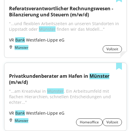
Referatsverantwortlicher Rechnungswesen - 
Bilanzierung und Steuern (m/w/d)
"...und flexiblen Arbeitszeiten an unseren Standorten in 
Lippstadt oder 
Münster
 finden wir das Modell..."
VR 
Bank
 Westfalen-Lippe eG
Münster
Vollzeit
Privatkundenberater am Hafen in 
Münster
(m/w/d)
"...am Kreativkai in 
Münster
. Ein Arbeitsumfeld mit 
flachen Hierarchien, schnellen Entscheidungen und 
echter..."
VR 
Bank
 Westfalen-Lippe eG
Münster
Homeoffice
Vollzeit