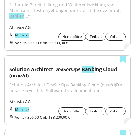
"...für die Bereitstellung und Weiterentwicklung von 
Mainframe-Testumgebungen und stellst die dezentrale 
Banken
..."
Atruvia AG
Münster
Homeoffice
Teilzeit
Vollzeit
Von 36.300,00 € bis 99.000,00 €
Solution Architect DevSecOps 
Bank
ing Cloud 
(m/w/d)
Solution Architect DevSecOps Banking Cloud (m/w/d)Für 
unser Servicefeld Software Development and...
Atruvia AG
Münster
Homeoffice
Teilzeit
Vollzeit
Von 57.300,00 € bis 133.200,00 €