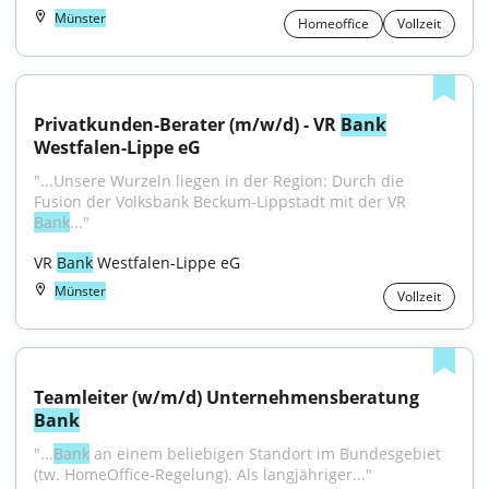
Münster
Homeoffice
Vollzeit
Privatkunden-Berater (m/w/d) - VR 
Bank
Westfalen-Lippe eG
"...Unsere Wurzeln liegen in der Region: Durch die 
Fusion der Volksbank Beckum-Lippstadt mit der VR 
Bank
..."
VR 
Bank
 Westfalen-Lippe eG
Münster
Vollzeit
Teamleiter (w/m/d) Unternehmensberatung 
Bank
"...
Bank
 an einem beliebigen Standort im Bundesgebiet 
(tw. HomeOffice-Regelung). Als langjähriger..."