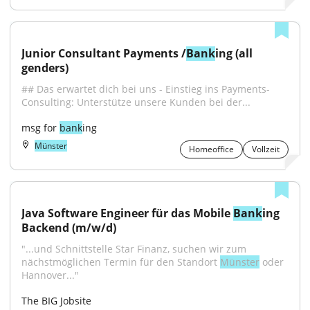
Junior Consultant Payments /
Bank
ing (all 
genders)
## Das erwartet dich bei uns - Einstieg ins Payments-
Consulting: Unterstütze unsere Kunden bei der...
msg for 
bank
ing
Münster
Homeoffice
Vollzeit
Java Software Engineer für das Mobile 
Bank
ing 
Backend (m/w/d)
"...und Schnittstelle Star Finanz, suchen wir zum 
nächstmöglichen Termin für den Standort 
Münster
 oder 
Hannover..."
The BIG Jobsite