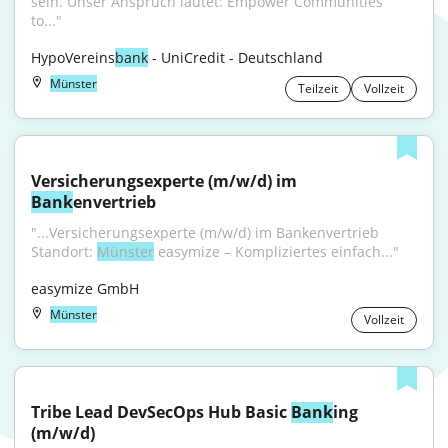
sein. Unser Anspruch lautet: Empower Communities 
to..."
HypoVereins
bank
 - UniCredit - Deutschland
Münster
Teilzeit
Vollzeit
Versicherungsexperte (m/w/d) im 
Bank
envertrieb
"...Versicherungsexperte (m/w/d) im Bankenvertrieb 
Standort: 
Münster
 easymize – Kompliziertes einfach..."
easymize GmbH
Münster
Vollzeit
Tribe Lead DevSecOps Hub Basic 
Bank
ing 
(m/w/d)