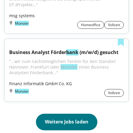
(IT-)Projekte..."
msg systems
Münster
Homeoffice
Vollzeit
Business Analyst Förder
bank
 (m/w/d) gesucht
"...wir zum nächstmöglichen Termin für den Standort 
Hannover, Frankfurt oder 
Münster
 einen Business 
Analysten Förderbank..."
Finanz Informatik GmbH Co. KG
Münster
Vollzeit
Weitere Jobs laden