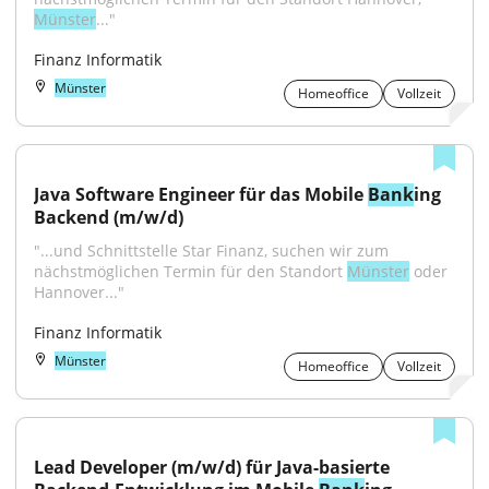
Münster
..."
Finanz Informatik
Münster
Homeoffice
Vollzeit
Java Software Engineer für das Mobile 
Bank
ing 
Backend (m/w/d)
"...und Schnittstelle Star Finanz, suchen wir zum 
nächstmöglichen Termin für den Standort 
Münster
 oder 
Hannover..."
Finanz Informatik
Münster
Homeoffice
Vollzeit
Lead Developer (m/w/d) für Java-basierte 