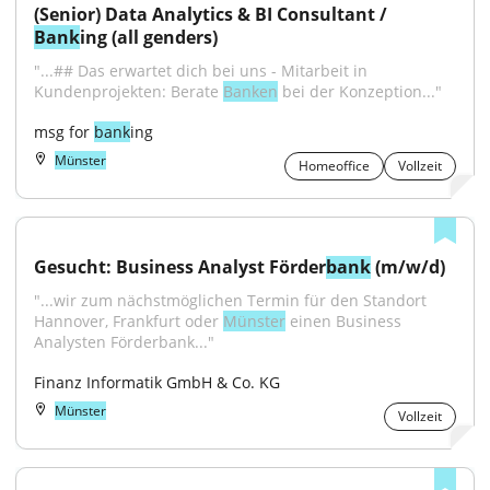
(Senior) Data Analytics & BI Consultant / 
Bank
ing (all genders)
"...## Das erwartet dich bei uns - Mitarbeit in 
Kundenprojekten: Berate 
Banken
 bei der Konzeption..."
msg for 
bank
ing
Münster
Homeoffice
Vollzeit
Gesucht: Business Analyst Förder
bank
 (m/w/d)
"...wir zum nächstmöglichen Termin für den Standort 
Hannover, Frankfurt oder 
Münster
 einen Business 
Analysten Förderbank..."
Finanz Informatik GmbH & Co. KG
Münster
Vollzeit