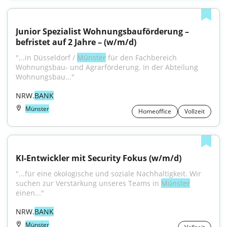
Junior Spezialist Wohnungsbauförderung – 
befristet auf 2 Jahre – (w/m/d)
"...in Düsseldorf / 
Münster
 für den Fachbereich 
Wohnungsbau- und Agrarförderung. In der Abteilung 
Wohnungsbau..."
NRW.
BANK
Münster
Homeoffice
Vollzeit
KI-Entwickler mit Security Fokus (w/m/d)
"...für eine ökologische und soziale Nachhaltigkeit. Wir 
suchen zur Verstärkung unseres Teams in 
Münster
einen..."
NRW.
BANK
Münster