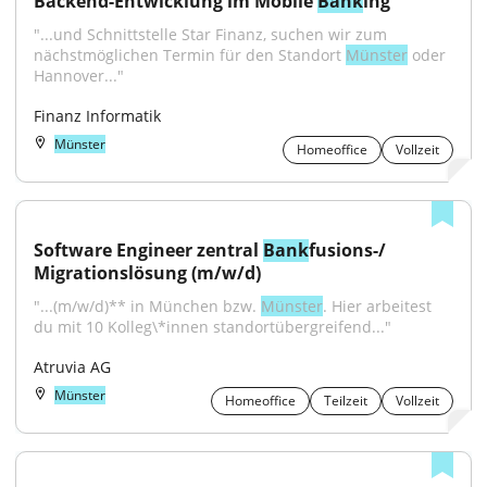
Backend-Entwicklung im Mobile 
Bank
ing
"...und Schnittstelle Star Finanz, suchen wir zum 
nächstmöglichen Termin für den Standort 
Münster
 oder 
Hannover..."
Finanz Informatik
Münster
Homeoffice
Vollzeit
Software Engineer zentral 
Bank
fusions-/ 
Migrationslösung (m/w/d)
"...(m/w/d)** in München bzw. 
Münster
. Hier arbeitest 
du mit 10 Kolleg\*innen standortübergreifend..."
Atruvia AG
Münster
Homeoffice
Teilzeit
Vollzeit