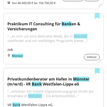
Von 46.600,00 € bis 104.700,00 €
Praktikum IT Consulting für 
Bank
en & 
Versicherungen
"...es sich um eine Welcome-Week, die in 
Münster
stattfindet und ein vielfältiges Programm bietet..."
zeb
Münster
Vollzeit
Privatkundenberater am Hafen in 
Münster
(m/w/d) - VR 
Bank
 Westfalen-Lippe eG
"...Arbeiten mit hohem Digitalisierungsgrad direkt am 
Kreativkai in 
Münster
. - Ein Arbeitsumfeld..."
VR 
Bank
 Westfalen-Lippe eG