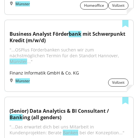
Münster
Homeoffice
Vollzeit
Business Analyst Förder
bank
 mit Schwerpunkt 
Kredit (m/w/d)
"...OSPlus Förderbanken suchen wir zum 
nächstmöglichen Termin für den Standort Hannover, 
Münster
..."
Finanz Informatik GmbH & Co. KG
Münster
Vollzeit
(Senior) Data Analytics & BI Consultant / 
Bank
ing (all genders)
"...Das erwartet dich bei uns Mitarbeit in 
Kundenprojekten: Berate 
Banken
 bei der Konzeption..."