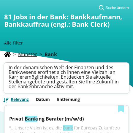
Suche ändern
81
Jobs in der Bank: Bankkaufmann,
Bankkauffrau (engl.: Bank Clerk)
Alle Filter
>
Münster
>
Bank
In der dynamischen Welt der Finanzen und des
Bankwesens eröffnet sich Ihnen eine Vielzahl an
Karrieremöglichkeiten. Entdecken Sie aktuelle
Stellenangebote und gestalten Sie Ihre Zukunft in
der Bankenbranche aktiv mit.
Relevanz
Datum
Entfernung
Privat 
Bank
ing Berater (m/w/d)
"...Unsere Vision ist es, die 
Bank
 für Europas Zukunft zu 