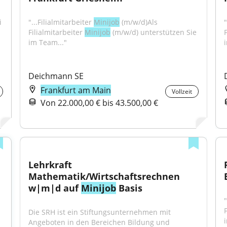
 
"...Filialmitarbeiter 
Minijob
 (m/w/d)Als 
"
Filialmitarbeiter 
Minijob
 (m/w/d) unterstützen Sie 
F
im Team..."
Deichmann SE
Frankfurt am Main
Vollzeit
Von 22.000,00 € bis 43.500,00 €
Lehrkraft 
Mathematik/Wirtschaftsrechnen 
w|m|d auf 
Minijob
 Basis
"
F
Die SRH ist ein Stiftungsunternehmen mit 
Angeboten in den Bereichen Bildung und 