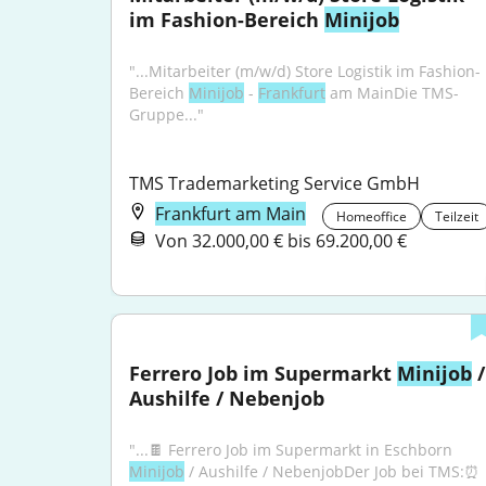
im Fashion-Bereich 
Minijob
"...Mitarbeiter (m/w/d) Store Logistik im Fashion-
Bereich 
Minijob
 - 
Frankfurt
 am MainDie TMS-
Gruppe..."
TMS Trademarketing Service GmbH
Frankfurt am Main
Homeoffice
Teilzeit
Von 32.000,00 € bis 69.200,00 €
Ferrero Job im Supermarkt 
Minijob
 / 
Aushilfe / Nebenjob
"...🍫 Ferrero Job im Supermarkt in Eschborn 
Minijob
 / Aushilfe / NebenjobDer Job bei TMS:⏰ 