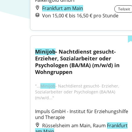
Falkengold GmbH
Frankfurt am Main
Teilzeit
Von 15,00 € bis 16,50 € pro Stunde
Minijob
- Nachtdienst gesucht- 
Erzieher, Sozialarbeiter oder 
Psychologen (BA/MA) (m/w/d) in 
Wohngruppen
"...
Minijob
- Nachtdienst gesucht- Erzieher, 
Sozialarbeiter oder Psychologen (BA/MA) 
(m/w/d..."
Impuls GmbH - Institut für Erziehungshilfe 
und Therapie
Rüsselsheim am Main, Raum
Frankfurt
am Main