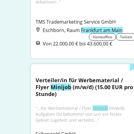
Arbeitsort..."
TMS Trademarketing Service GmbH
Eschborn, Raum
Frankfurt am Main
Homeoffice
Teilzeit
Von 22.000,00 € bis 43.600,00 €
Verteiler/in für Werbematerial / 
Flyer 
Minijob
 (m/w/d) (15.00 EUR pro 
Stunde)
"...für Werbematerial / Flyer 
Minijob
 (m/w/d) 
Aufgaben Du bekommst von uns ein festes 
Gebiet zugeteilt und verteilst..."