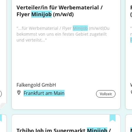
Verteiler/in für Werbematerial / 
Flyer 
Minijob
 (m/w/d)
"...für Werbematerial / Flyer 
Minijob
 (m/w/d)Du 
bekommst von uns ein festes Gebiet zugeteilt 
und verteilst..."
Falkengold GmbH
Frankfurt am Main
Vollzeit
Tchibo Job im Supermarkt 
Minijob
 / 