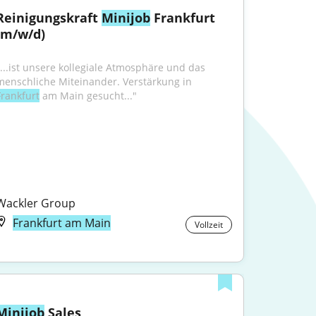
Reinigungskraft 
Minijob
 Frankfurt 
(m/w/d)
"...ist unsere kollegiale Atmosphäre und das 
menschliche Miteinander. Verstärkung in 
Frankfurt
 am Main gesucht..."
Wackler Group
Frankfurt am Main
Vollzeit
Minijob
 Sales