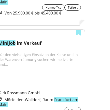
Main
Homeoffice
Teilzeit
Von 25.900,00 € bis 45.400,00 €
Minijob
 im Verkauf
Für den vielseitigen Einsatz an der Kasse und in 
der Warenverräumung suchen wir motivierte 
und...
Dirk Rossmann GmbH
Mörfelden-Walldorf, Raum
Frankfurt am
Main