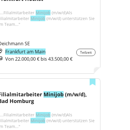
...Filialmitarbeiter 
Minijob
 (m/w/d)Als 
ilialmitarbeiter 
Minijob
 (m/w/d) unterstützen Sie 
im Team..."
Deichmann SE
Frankfurt am Main
Teilzeit
Von 22.000,00 € bis 43.500,00 €
Filialmitarbeiter 
Minijob
 (m/w/d), 
Bad Homburg
...Filialmitarbeiter 
Minijob
 (m/w/d)Als 
ilialmitarbeiter 
Minijob
 (m/w/d) unterstützen Sie 
im Team..."