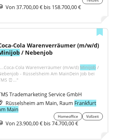
Teilzeit
Von 37.700,00 € bis 158.700,00 €
Coca-Cola Warenverräumer (m/w/d) 
Minijob
 / Nebenjob
"...Coca-Cola Warenverräumer (m/w/d) 
Minijob
 / 
Nebenjob - Rüsselsheim Am MainDein Job bei 
TMS ⏰..."
TMS Trademarketing Service GmbH
Rüsselsheim am Main, Raum
Frankfurt
am Main
Homeoffice
Vollzeit
Von 23.900,00 € bis 74.700,00 €