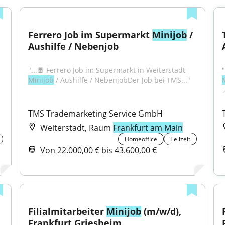
Ferrero Job im Supermarkt 
Minijob
 / 
Aushilfe / Nebenjob
"...🍫 Ferrero Job im Supermarkt in Weiterstadt 
Minijob
 / Aushilfe / NebenjobDer Job bei TMS..."

H
TMS Trademarketing Service GmbH
Weiterstadt, Raum
Frankfurt am Main
Homeoffice
Teilzeit
Von 22.000,00 € bis 43.600,00 €
Filialmitarbeiter 
Minijob
 (m/w/d), 
Frankfurt Griesheim