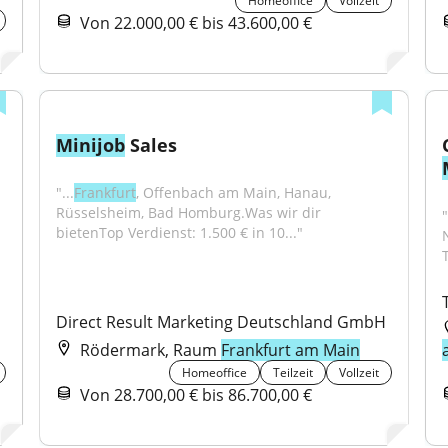
Homeoffice
Vollzeit
Von 22.000,00 € bis 43.600,00 €
Minijob
 Sales
"...
Frankfurt
, Offenbach am Main, Hanau, 
Rüsselsheim, Bad Homburg.Was wir dir 
bietenTop Verdienst: 1.500 € in 10..."
Direct Result Marketing Deutschland GmbH
Rödermark, Raum
Frankfurt am Main
Homeoffice
Teilzeit
Vollzeit
Von 28.700,00 € bis 86.700,00 €