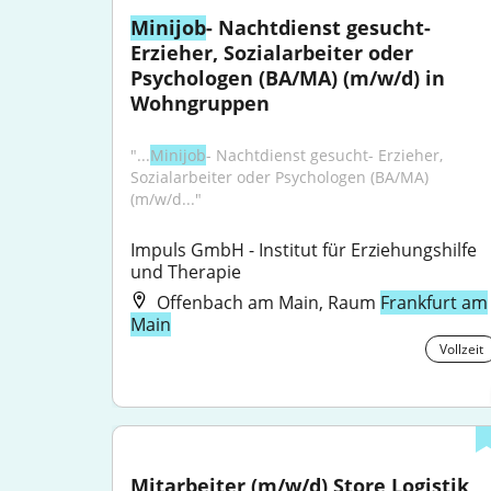
Minijob
- Nachtdienst gesucht- 
Erzieher, Sozialarbeiter oder 
Psychologen (BA/MA) (m/w/d) in 
Wohngruppen
"...
Minijob
- Nachtdienst gesucht- Erzieher, 
Sozialarbeiter oder Psychologen (BA/MA) 
(m/w/d..."
Impuls GmbH - Institut für Erziehungshilfe 
und Therapie
Offenbach am Main, Raum
Frankfurt am
Main
Vollzeit
Mitarbeiter (m/w/d) Store Logistik 