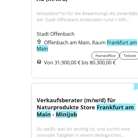
Minijobber*in für die Bewerbungs-AG (m/w/d)Bei
der Stadt Offenbach entwickeln rund 1.600...
Stadt Offenbach
Offenbach am Main, Raum
Frankfurt am
Main
Homeoffice
Teilzeit
Von 31.900,00 € bis 80.300,00 €
Verkaufsberater (m/w/d) für 
Naturprodukte Store 
Frankfurt am 
Main
 - 
Minijob
Du weißt, was dir wichtig ist, und suchst eine 
sinnvolle Tätigkeit in einem ökologischen...