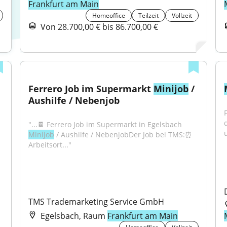
Frankfurt am Main
Homeoffice
Teilzeit
Vollzeit
Von 28.700,00 € bis 86.700,00 €
Ferrero Job im Supermarkt 
Minijob
 / 
Aushilfe / Nebenjob
"...🍫 Ferrero Job im Supermarkt in Egelsbach 
Minijob
 / Aushilfe / NebenjobDer Job bei TMS:⏰ 
Arbeitsort..."
TMS Trademarketing Service GmbH
Egelsbach, Raum
Frankfurt am Main