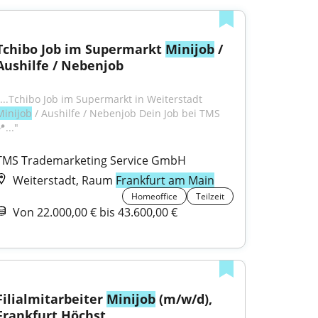
Tchibo Job im Supermarkt 
Minijob
 / 
Aushilfe / Nebenjob
"...Tchibo Job im Supermarkt in Weiterstadt 
Minijob
 / Aushilfe / Nebenjob Dein Job bei TMS 
..."
TMS Trademarketing Service GmbH
Weiterstadt, Raum
Frankfurt am Main
Homeoffice
Teilzeit
Von 22.000,00 € bis 43.600,00 €
Filialmitarbeiter 
Minijob
 (m/w/d), 
Frankfurt Höchst