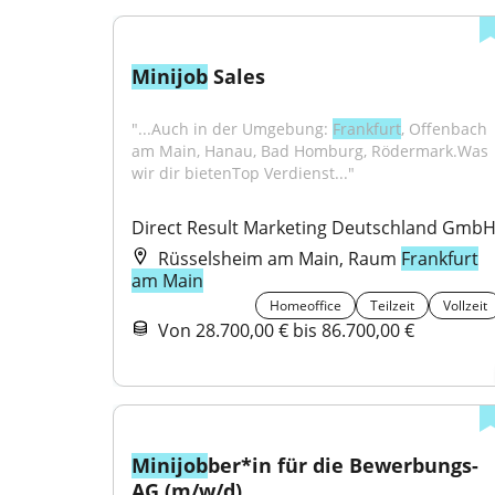
Minijob
 Sales
"...Auch in der Umgebung: 
Frankfurt
, Offenbach 
am Main, Hanau, Bad Homburg, Rödermark.Was 
wir dir bietenTop Verdienst..."
Direct Result Marketing Deutschland Gmb
Rüsselsheim am Main, Raum
Frankfurt
am Main
Homeoffice
Teilzeit
Vollzeit
Von 28.700,00 € bis 86.700,00 €
Minijob
ber*in für die Bewerbungs-
AG (m/w/d)