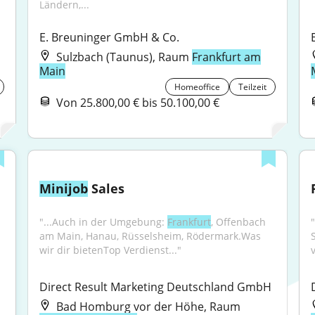
Ländern,...
E. Breuninger GmbH & Co.
Sulzbach (Taunus), Raum
Frankfurt am
Main
Homeoffice
Teilzeit
Von 25.800,00 € bis 50.100,00 €
Minijob
 Sales
"...Auch in der Umgebung: 
Frankfurt
, Offenbach 
"
am Main, Hanau, Rüsselsheim, Rödermark.Was 
wir dir bietenTop Verdienst..."
Direct Result Marketing Deutschland GmbH
Bad Homburg vor der Höhe, Raum