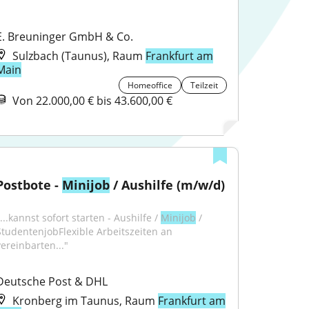
E. Breuninger GmbH & Co.
Sulzbach (Taunus), Raum
Frankfurt am
Main
Homeoffice
Teilzeit
Von 22.000,00 € bis 43.600,00 €
Postbote - 
Minijob
 / Aushilfe (m/w/d)
...kannst sofort starten - Aushilfe / 
Minijob
 / 
StudentenjobFlexible Arbeitszeiten an 
vereinbarten..."
Deutsche Post & DHL
Kronberg im Taunus, Raum
Frankfurt am