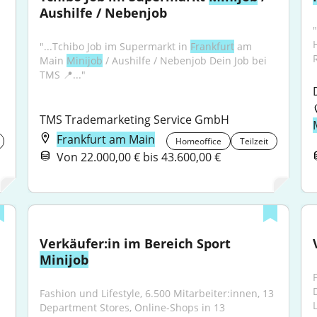
Aushilfe / Nebenjob
"...Tchibo Job im Supermarkt in 
Frankfurt
 am 
Main 
Minijob
 / Aushilfe / Nebenjob Dein Job bei 
TMS 📍..."
TMS Trademarketing Service GmbH
Frankfurt am Main
Homeoffice
Teilzeit
Von 22.000,00 € bis 43.600,00 €
Verkäufer:in im Bereich Sport 
Minijob
Fashion und Lifestyle, 6.500 Mitarbeiter:innen, 13 
Department Stores, Online-Shops in 13 