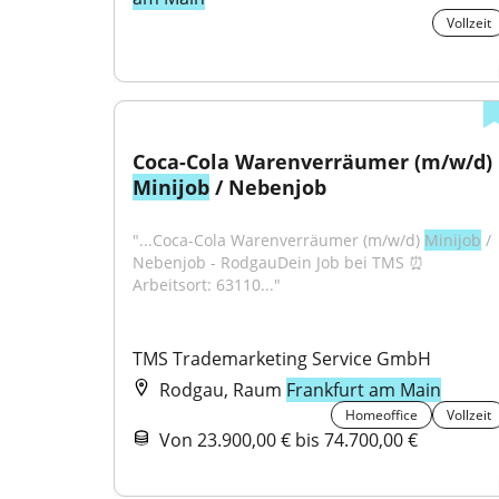
Vollzeit
Coca-Cola Warenverräumer (m/w/d) 
Minijob
 / Nebenjob
"...Coca-Cola Warenverräumer (m/w/d) 
Minijob
 / 
Nebenjob - RodgauDein Job bei TMS ⏰ 
Arbeitsort: 63110..."
TMS Trademarketing Service GmbH
Rodgau, Raum
Frankfurt am Main
Homeoffice
Vollzeit
Von 23.900,00 € bis 74.700,00 €