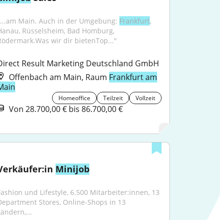
"...am Main. Auch in der Umgebung: 
Frankfurt
, 
Hanau, Rüsselsheim, Bad Homburg, 
Rödermark.Was wir dir bietenTop..."
Direct Result Marketing Deutschland GmbH
Offenbach am Main, Raum
Frankfurt am
Main
Homeoffice
Teilzeit
Vollzeit
Von 28.700,00 € bis 86.700,00 €
Verkäufer:in 
Minijob
Fashion und Lifestyle, 6.500 Mitarbeiter:innen, 13 
Department Stores, Online-Shops in 13 
Ländern,...