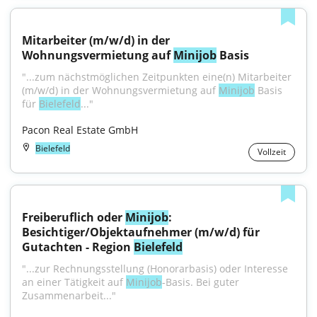
Mitarbeiter (m/w/d) in der 
Wohnungsvermietung auf 
Minijob
 Basis
"...zum nächstmöglichen Zeitpunkten eine(n) Mitarbeiter 
(m/w/d) in der Wohnungsvermietung auf 
Minijob
 Basis 
für 
Bielefeld
..."
Pacon Real Estate GmbH
Bielefeld
Vollzeit
Freiberuflich oder 
Minijob
: 
Besichtiger/Objektaufnehmer (m/w/d) für 
Gutachten - Region 
Bielefeld
"...zur Rechnungsstellung (Honorarbasis) oder Interesse 
an einer Tätigkeit auf 
Minijob
-Basis. Bei guter 
Zusammenarbeit..."