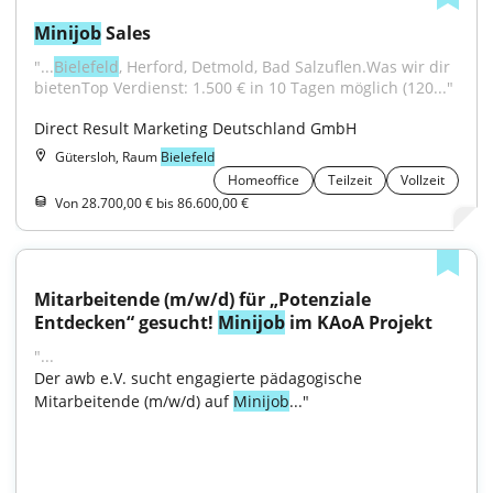
Minijob
 Sales
"...
Bielefeld
, Herford, Detmold, Bad Salzuflen.Was wir dir 
bietenTop Verdienst: 1.500 € in 10 Tagen möglich (120..."
Direct Result Marketing Deutschland GmbH
Gütersloh, Raum
Bielefeld
Homeoffice
Teilzeit
Vollzeit
Von 28.700,00 € bis 86.600,00 €
Mitarbeitende (m/w/d) für „Potenziale 
Entdecken“ gesucht! 
Minijob
 im KAoA Projekt
"...
Der awb e.V. sucht engagierte pädagogische 
Mitarbeitende (m/w/d) auf 
Minijob
..."
