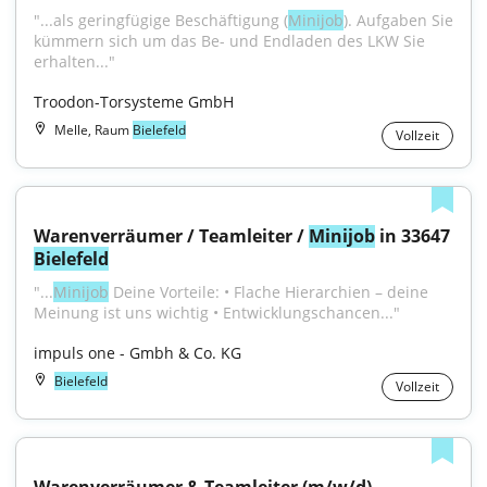
"...als geringfügige Beschäftigung (
Minijob
). Aufgaben Sie 
kümmern sich um das Be- und Endladen des LKW Sie 
erhalten..."
Troodon-Torsysteme GmbH
Melle, Raum
Bielefeld
Vollzeit
Warenverräumer / Teamleiter / 
Minijob
 in 33647 
Bielefeld
"...
Minijob
 Deine Vorteile: • Flache Hierarchien – deine 
Meinung ist uns wichtig • Entwicklungschancen..."
impuls one - Gmbh & Co. KG
Bielefeld
Vollzeit