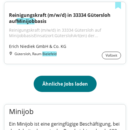
Reinigungskraft (m/w/d) in 33334 Gütersloh 
auf
Minijob
basis
Reinigungskraft (m⁠/⁠w⁠/⁠d) in 33334 Gütersloh auf 
MinijobbasisEinsatzort:GüterslohArt(en) der...
Erich Niediek GmbH & Co. KG
Gütersloh, Raum
Bielefeld
Vollzeit
Ähnliche Jobs laden
Minijob
Ein Minijob ist eine geringfügige Beschäftigung, bei