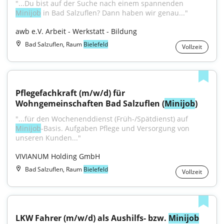
"...Du bist auf der Suche nach einem spannenden 
Minijob
 in Bad Salzuflen? Dann haben wir genau..."
awb e.V. Arbeit - Werkstatt - Bildung
Bad Salzuflen, Raum
Bielefeld
Vollzeit
Pflegefachkraft (m/w/d) für 
Wohngemeinschaften Bad Salzuflen (
Minijob
)
"...für den Wochenenddienst (Früh-/Spätdienst) auf 
Minijob
-Basis. Aufgaben Pflege und Versorgung von 
unseren Kunden..."
VIVIANUM Holding GmbH
Bad Salzuflen, Raum
Bielefeld
Vollzeit
LKW Fahrer (m/w/d) als Aushilfs- bzw. 
Minijob