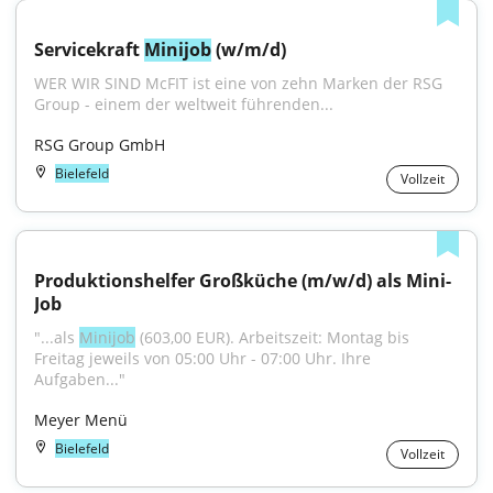
Servicekraft 
Minijob
 (w/m/d)
WER WIR SIND McFIT ist eine von zehn Marken der RSG 
Group - einem der weltweit führenden...
RSG Group GmbH
Bielefeld
Vollzeit
Produktionshelfer Großküche (m/w/d) als Mini-
Job
"...als 
Minijob
 (603,00 EUR). Arbeitszeit: Montag bis 
Freitag jeweils von 05:00 Uhr - 07:00 Uhr. Ihre 
Aufgaben..."
Meyer Menü
Bielefeld
Vollzeit