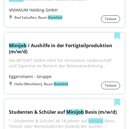
VIVIANUM Holding GmbH
Bad Salzuflen, Raum
Bielefeld
Teilzeit
Minijob
 / Aushilfe in der Fertigteilproduktion 
(m/w/d)
Die BETONT GmbH steht für Innovation, Leidenschaft 
und Expertise im Bereich der Betonverarbeitung...
Eggersmann - Gruppe
Halle (Westfalen), Raum
Bielefeld
Teilzeit
Studenten & Schüler auf 
Minijob
 Basis (m/w/d)
"...Studenten & Schüler ab 18 Jahren auf 
Minijob
-Basis, 
Teilzeit oder Werkstudenten (m/w/d) Wir suchen..."