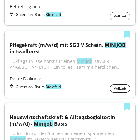
Bethel.regional
Gütersloh, Raum
Bielefeld
Vollzeit
Pflegekraft (m/w/d) mit SGB V Schein, 
MINIJOB
in Isselhorst
"...Pflege in Isselhorst für einen 
Minijob
. UNSER 
ANGEBOT AN DICH - Ein tolles Team mit herzlichen..."
Deine Diakonie
Gütersloh, Raum
Bielefeld
Vollzeit
Hauswirtschaftskraft & Alltagsbegleiter:in 
(m/w/d) - 
Minijob
 Basis
"...Bist du auf der Suche nach einem spannenden 
Minijob
 im Bereich der Hauswirtschaft..."