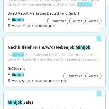
Verkauf - wir suchen genau dich.Standort: 
Bielefeld
..."
Direct Result Marketing Deutschland GmbH
Bielefeld
Homeoffice
Teilzeit
Vollzeit
Von 28.700,00 € bis 86.600,00 €
Nachhilfelehrer (m/w/d) Nebenjob 
Minijob
"...
Minijob
 Kein Aufwand bei der Schüler*innensuche, 
denn wir kümmern uns darum! Umfassender Support..."
GoStudent
Bielefeld
Homeoffice
Vollzeit
Von 32.500,00 € bis 41.500,00 € pro Jahr
Minijob
 Sales