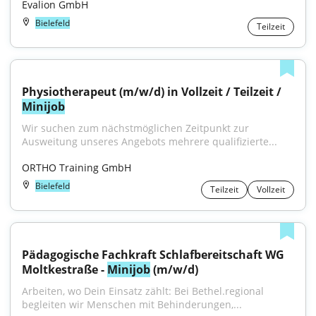
Evalion GmbH
Bielefeld
Teilzeit
Physiotherapeut (m/w/d) in Vollzeit / Teilzeit / 
Minijob
Wir suchen zum nächstmöglichen Zeitpunkt zur 
Ausweitung unseres Angebots mehrere qualifizierte...
ORTHO Training GmbH
Bielefeld
Teilzeit
Vollzeit
Pädagogische Fachkraft Schlafbereitschaft WG 
Moltkestraße - 
Minijob
 (m/w/d)
Arbeiten, wo Dein Einsatz zählt: Bei Bethel.regional 
begleiten wir Menschen mit Behinderungen,...