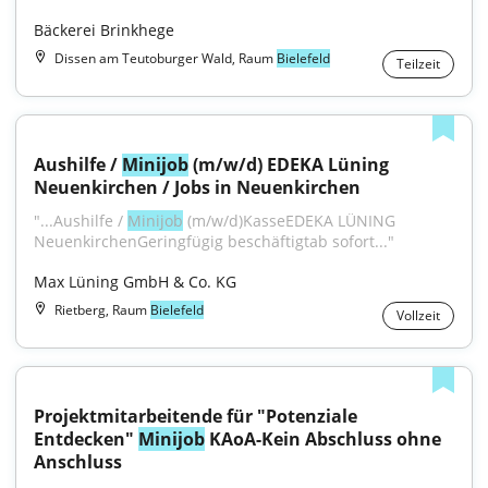
Bäckerei Brinkhege
Dissen am Teutoburger Wald, Raum
Bielefeld
Teilzeit
Aushilfe / 
Minijob
 (m/w/d) EDEKA Lüning 
Neuenkirchen / Jobs in Neuenkirchen
"...Aushilfe / 
Minijob
 (m/w/d)Kasse​EDEKA LÜNING 
NeuenkirchenGeringfügig beschäftigt​ab sofort..."
Max Lüning GmbH & Co. KG
Rietberg, Raum
Bielefeld
Vollzeit
Projektmitarbeitende für "Potenziale 
Entdecken" 
Minijob
 KAoA-Kein Abschluss ohne 
Anschluss