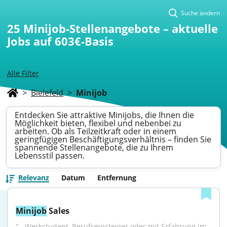
Suche ändern
25
Minijob-Stellenangebote – aktuelle
Jobs auf 603€-Basis
Alle Filter
>
Bielefeld
>
Minijob
Entdecken Sie attraktive Minijobs, die Ihnen die
Möglichkeit bieten, flexibel und nebenbei zu
arbeiten. Ob als Teilzeitkraft oder in einem
geringfügigen Beschäftigungsverhältnis – finden Sie
spannende Stellenangebote, die zu Ihrem
Lebensstil passen.
Relevanz
Datum
Entfernung
Minijob
 Sales
"...Werkstudent, Berufseinsteiger oder mit Erfahrung im 