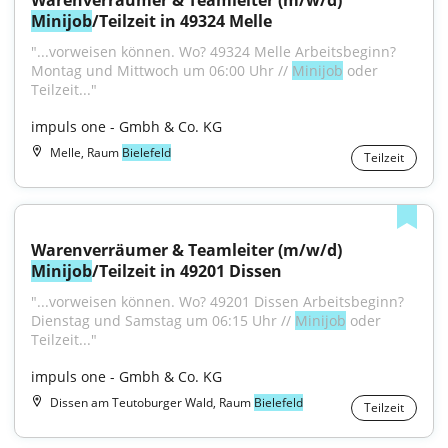
Warenverräumer & Teamleiter (m/w/d) 
Minijob
/Teilzeit in 49324 Melle
"...vorweisen können. Wo? 49324 Melle Arbeitsbeginn? 
Montag und Mittwoch um 06:00 Uhr // 
Minijob
 oder 
Teilzeit..."
impuls one - Gmbh & Co. KG
Melle, Raum
Bielefeld
Teilzeit
Warenverräumer & Teamleiter (m/w/d) 
Minijob
/Teilzeit in 49201 Dissen
"...vorweisen können. Wo? 49201 Dissen Arbeitsbeginn? 
Dienstag und Samstag um 06:15 Uhr // 
Minijob
 oder 
Teilzeit..."
impuls one - Gmbh & Co. KG
Dissen am Teutoburger Wald, Raum
Bielefeld
Teilzeit