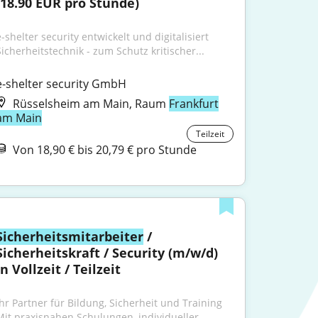
(18.90 EUR pro Stunde)
-shelter security entwickelt und digitalisiert 
Sicherheitstechnik - zum Schutz kritischer...
e-shelter security GmbH
Rüsselsheim am Main, Raum
Frankfurt
am Main
Teilzeit
Von 18,90 € bis 20,79 € pro Stunde
Sicherheitsmitarbeiter
 / 
Sicherheitskraft / Security (m/w/d) 
in Vollzeit / Teilzeit
Ihr Partner für Bildung, Sicherheit und Training 
Mit praxisnahen Schulungen, individueller...