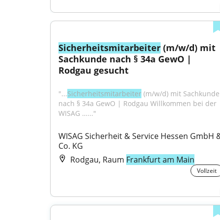
Sicherheitsmitarbeiter
 (m/w/d) mit 
Sachkunde nach § 34a GewO | 
Rodgau gesucht
"...
Sicherheitsmitarbeiter
 (m/w/d) mit Sachkunde 
nach § 34a GewO | Rodgau Willkommen bei der 
WISAG …..."
WISAG Sicherheit & Service Hessen GmbH &
Co. KG
Rodgau, Raum
Frankfurt am Main
Vollzeit