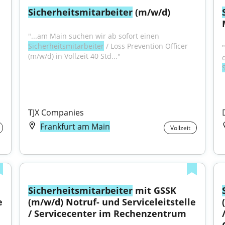
Sicherheitsmitarbeiter
 (m/w/d)
"...am Main suchen wir ab sofort einen 
Sicherheitsmitarbeiter
 / Loss Prevention Officer 
(m/w/d) in Vollzeit 40 Std..."
TJX Companies
Frankfurt am Main
Vollzeit
Sicherheitsmitarbeiter
 mit GSSK 
 
(m/w/d) Notruf- und Serviceleitstelle 
/ Servicecenter im Rechenzentrum