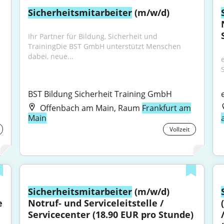
Sicherheitsmitarbeiter
 (m/w/d)
Ihr Partner für Bildung, Sicherheit und 
TrainingDie BST GmbH unterstützt Menschen 
dabei, neue...
e
BST Bildung Sicherheit Training GmbH
Offenbach am Main, Raum
Frankfurt am
Main
Vollzeit
Sicherheitsmitarbeiter
 (m/w/d) 
 
Notruf- und Serviceleitstelle / 
Servicecenter (18.90 EUR pro Stunde)