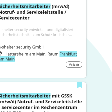
Sicherheitsmitarbeiter
 (m/w/d) 
Notruf- und Serviceleitstelle / 
Servicecenter
-shelter security entwickelt und digitalisiert 
Sicherheitstechnik - zum Schutz kritischer...
e-shelter security GmbH
Hattersheim am Main, Raum
Frankfurt
am Main
Vollzeit
Sicherheitsmitarbeiter
 mit GSSK 
(m/w/d) Notruf- und Serviceleitstelle 
/ Servicecenter im Rechenzentrum 