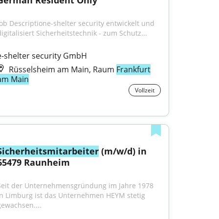
German Resident Only
Job Descriptione-shelter security entwickelt und 
digitalisiert Sicherheitstechnik - zum Schutz...
e-shelter security GmbH
Rüsselsheim am Main, Raum
Frankfurt
am Main
Vollzeit
Sicherheitsmitarbeiter
 (m/w/d) in 
65479 Raunheim
Seit der Unternehmensgründung im Jahre 1978 
in Limburg ist das Unternehmen HEYM stetig 
gewachsen....