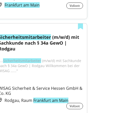
Frankfurt am Main
Vollzeit
Sicherheitsmitarbeiter
 (m/w/d) mit 
Sachkunde nach § 34a GewO | 
Rodgau
...
Sicherheitsmitarbeiter
 (m/w/d) mit Sachkunde 
nach § 34a GewO | Rodgau Willkommen bei der 
WISAG …..."
WISAG Sicherheit & Service Hessen GmbH & 
Co. KG
Rodgau, Raum
Frankfurt am Main
Vollzeit