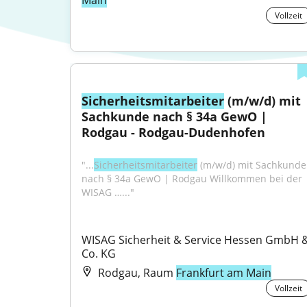
Main
Vollzeit
Sicherheitsmitarbeiter
 (m/w/d) mit 
Sachkunde nach § 34a GewO | 
Rodgau - Rodgau-Dudenhofen
"...
Sicherheitsmitarbeiter
 (m/w/d) mit Sachkunde 
nach § 34a GewO | Rodgau Willkommen bei der 
WISAG …..."
WISAG Sicherheit & Service Hessen GmbH &
Co. KG
Rodgau, Raum
Frankfurt am Main
Vollzeit