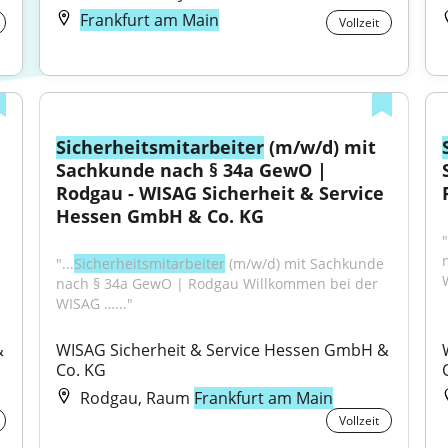
Frankfurt am Main
Vollzeit
Sicherheitsmitarbeiter
 (m/w/d) mit 
Sachkunde nach § 34a GewO | 
Rodgau - WISAG Sicherheit & Service 
Hessen GmbH & Co. KG
"
"...
Sicherheitsmitarbeiter
 (m/w/d) mit Sachkunde 
nach § 34a GewO | Rodgau Willkommen bei der 
WISAG …..."
 
WISAG Sicherheit & Service Hessen GmbH & 
Co. KG
Rodgau, Raum
Frankfurt am Main
Vollzeit