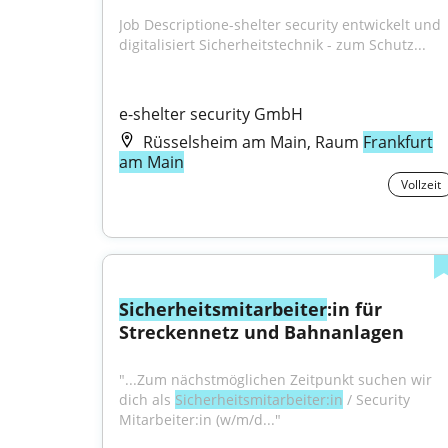
Job Descriptione-shelter security entwickelt und 
digitalisiert Sicherheitstechnik - zum Schutz...
e-shelter security GmbH
Rüsselsheim am Main, Raum
Frankfurt
am Main
Vollzeit
Sicherheitsmitarbeiter
:in für 
Streckennetz und Bahnanlagen
"...Zum nächstmöglichen Zeitpunkt suchen wir 
dich als 
Sicherheitsmitarbeiter:in
 / Security 
Mitarbeiter:in (w/m/d..."