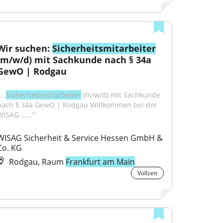
Wir suchen: 
Sicherheitsmitarbeiter
(m/w/d) mit Sachkunde nach § 34a 
GewO | Rodgau
...
Sicherheitsmitarbeiter
 (m/w/d) mit Sachkunde 
nach § 34a GewO | Rodgau Willkommen bei der 
WISAG …..."
WISAG Sicherheit & Service Hessen GmbH & 
Co. KG
Rodgau, Raum
Frankfurt am Main
Vollzeit