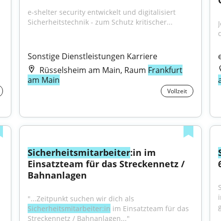
e-shelter security entwickelt und digitalisiert 
Sicherheitstechnik - zum Schutz kritischer...
Sonstige Dienstleistungen Karriere
Rüsselsheim am Main, Raum
Frankfurt
am Main
Vollzeit
Sicherheitsmitarbeiter
:in im 
Einsatzteam für das Streckennetz / 
Bahnanlagen
"...Zeitpunkt suchen wir dich als 
Sicherheitsmitarbeiter:in
 im Einsatzteam für das 
Streckennetz / Bahnanlagen..."