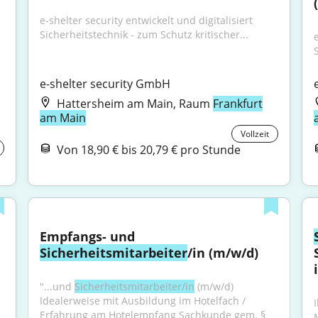
e-shelter security entwickelt und digitalisiert 
Sicherheitstechnik - zum Schutz kritischer...
e
e-shelter security GmbH
Hattersheim am Main, Raum
Frankfurt
am Main
Vollzeit
Von 18,90 € bis 20,79 € pro Stunde
Empfangs- und 
Sicherheitsmitarbeiter
/in (m/w/d)
"...und 
Sicherheitsmitarbeiter/in
 (m/w/d) 
Idealerweise mit Ausbildung im Hotelfach / 
Erfahrung am Hotelempfang Sachkunde gem. § 