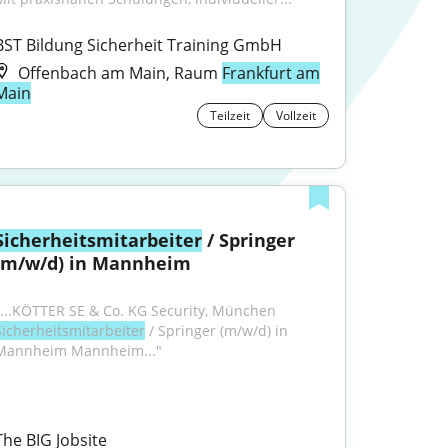
BST Bildung Sicherheit Training GmbH
Offenbach am Main, Raum
Frankfurt am
Main
Teilzeit
Vollzeit
Sicherheitsmitarbeiter
 / Springer 
(m/w/d) in Mannheim
"...KÖTTER SE & Co. KG Security, München 
Sicherheitsmitarbeiter
 / Springer (m/w/d) in 
Mannheim Mannheim..."
The BIG Jobsite