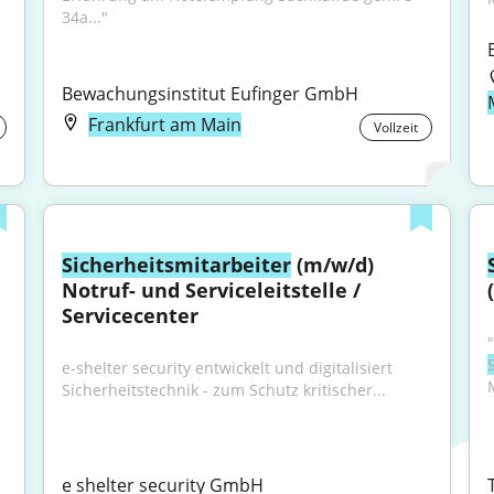
34a..."
Bewachungsinstitut Eufinger GmbH
Frankfurt am Main
Vollzeit
Sicherheitsmitarbeiter
 (m/w/d) 
Notruf- und Serviceleitstelle / 
Servicecenter
e-shelter security entwickelt und digitalisiert 
Sicherheitstechnik - zum Schutz kritischer...
e shelter security GmbH