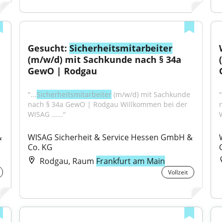
Gesucht: 
Sicherheitsmitarbeiter
(m/w/d) mit Sachkunde nach § 34a 
GewO | Rodgau
"...
Sicherheitsmitarbeiter
 (m/w/d) mit Sachkunde 
"
nach § 34a GewO | Rodgau Willkommen bei der 
WISAG …..."
 
WISAG Sicherheit & Service Hessen GmbH & 
Co. KG
Rodgau, Raum
Frankfurt am Main
Vollzeit