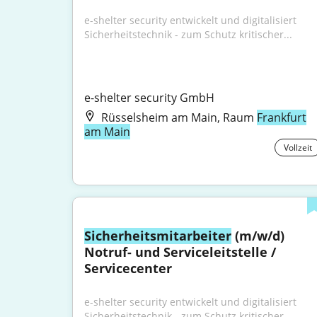
e-shelter security entwickelt und digitalisiert 
Sicherheitstechnik - zum Schutz kritischer...
e-shelter security GmbH
Rüsselsheim am Main, Raum
Frankfurt
am Main
Vollzeit
Sicherheitsmitarbeiter
 (m/w/d) 
Notruf- und Serviceleitstelle / 
Servicecenter
e-shelter security entwickelt und digitalisiert 
Sicherheitstechnik - zum Schutz kritischer...