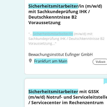
Sicherheitsmitarbeiter
/in (m/w/d) 
mit Sachkundeprüfung IHK / 
Deutschkenntnisse B2 
Voraussetzung
"...
Sicherheitsmitarbeiter/in
 (m/w/d) mit 
Sachkundeprüfung IHK / Deutschkenntnisse B2 
Voraussetzung..."
Bewachungsinstitut Eufinger GmbH
Frankfurt am Main
Vollzeit
Sicherheitsmitarbeiter
 mit GSSK 
(m/w/d) Notruf- und Serviceleitstelle
/ Servicecenter im Rechenzentrum