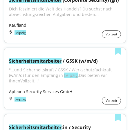
Sicherheitsmitarbeiter
 (Corporate Security) (gn)
Dich fasziniert die Welt des Handels? Du suchst nach 
abwechslungsreichen Aufgaben und besten...
Kaufland
Leipzig
Vollzeit
Sicherheitsmitarbeiter
 / GSSK (w/m/d)
"...und Sicherheitskraft / GSSK / Werkschutzfachkraft 
(w/m/d) für den Empfang in 
Leipzig
.Das bieten wir 
IhnenVollzeit..."
Apleona Security Services GmbH
Leipzig
Vollzeit
Sicherheitsmitarbeiter
:in / Security 