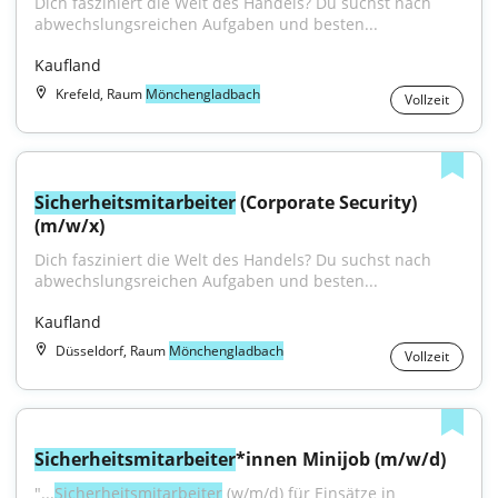
Dich fasziniert die Welt des Handels? Du suchst nach 
abwechslungsreichen Aufgaben und besten...
Kaufland
Krefeld, Raum
Mönchengladbach
Vollzeit
Sicherheitsmitarbeiter
 (Corporate Security) 
(m/w/x)
Dich fasziniert die Welt des Handels? Du suchst nach 
abwechslungsreichen Aufgaben und besten...
Kaufland
Düsseldorf, Raum
Mönchengladbach
Vollzeit
Sicherheitsmitarbeiter
*innen Minijob (m/w/d)
"...
Sicherheitsmitarbeiter
 (w/m/d) für Einsätze in 