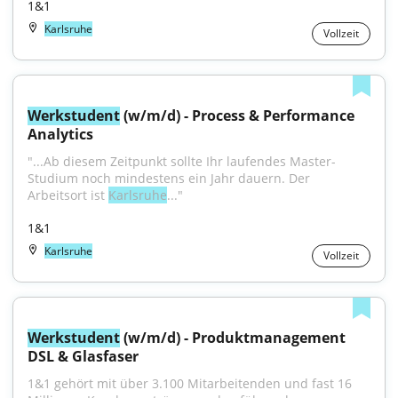
1&1
Karlsruhe
Vollzeit
Werkstudent
 (w/m/d) - Process & Performance 
Analytics
"...Ab diesem Zeitpunkt sollte Ihr laufendes Master-
Studium noch mindestens ein Jahr dauern. Der 
Arbeitsort ist 
Karlsruhe
..."
1&1
Karlsruhe
Vollzeit
Werkstudent
 (w/m/d) - Produktmanagement 
DSL & Glasfaser
1&1 gehört mit über 3.100 Mitarbeitenden und fast 16 