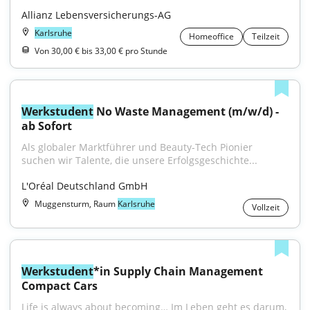
Allianz Lebensversicherungs-AG
Karlsruhe
Homeoffice
Teilzeit
Von 30,00 € bis 33,00 € pro Stunde
Werkstudent
 No Waste Management (m/w/d) - 
ab Sofort
Als globaler Marktführer und Beauty-Tech Pionier 
suchen wir Talente, die unsere Erfolgsgeschichte...
L'Oréal Deutschland GmbH
Muggensturm, Raum
Karlsruhe
Vollzeit
Werkstudent
*in Supply Chain Management 
Compact Cars
Life is always about becoming… Im Leben geht es darum, 