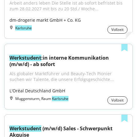
Arbeit anders leben Die Stelle ist ab sofort befristet bis 
zum 28.02.2027 mit bis zu 20 Std./ Woche...
dm-drogerie markt GmbH + Co. KG
Karlsruhe
Vollzeit
Werkstudent
:in interne Kommunikation 
(m/w/d) - ab sofort
Als globaler Marktführer und Beauty-Tech Pionier 
suchen wir Talente, die unsere Erfolgsgeschichte...
L'Oréal Deutschland GmbH
Muggensturm, Raum
Karlsruhe
Vollzeit
Werkstudent
 (m/w/d) Sales - Schwerpunkt 
Akquise