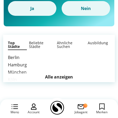
Ja
Nein
Top
Beliebte
Ähnliche
Ausbildung
Städte
Städte
Suchen
Berlin
Hamburg
München
Alle anzeigen
Köln
Frankfurt am Main
Stuttgart
Düsseldorf
Leipzig
Menü
Account
Jobagent
Merken
Dortmund