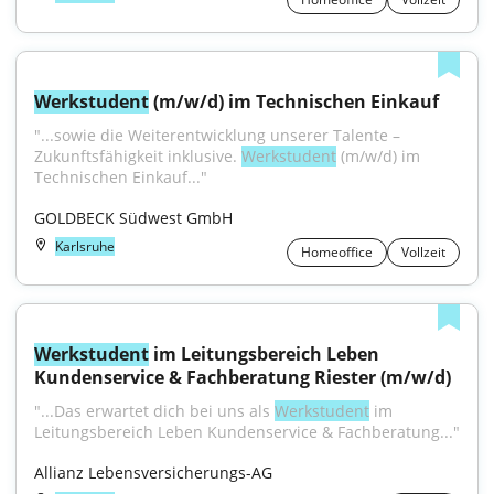
Werkstudent
 (m/w/d) im Technischen Einkauf
"...sowie die Weiterentwicklung unserer Talente – 
Zukunftsfähigkeit inklusive. 
Werkstudent
 (m/w/d) im 
Technischen Einkauf..."
GOLDBECK Südwest GmbH
Karlsruhe
Homeoffice
Vollzeit
Werkstudent
 im Leitungsbereich Leben 
Kundenservice & Fachberatung Riester (m/w/d)
"...Das erwartet dich bei uns als 
Werkstudent
 im 
Leitungsbereich Leben Kundenservice & Fachberatung..."
Allianz Lebensversicherungs-AG