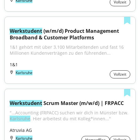
Karlsruhe
Vollzeit
Werkstudent
 (w/m/d) Product Management 
Broadband & Customer Platforms
1&1 gehört mit über 3.100 Mitarbeitenden und fast 16 
Millionen Kundenverträgen zu den führenden...
1&1
Karlsruhe
Vollzeit
Werkstudent
 Scrum Master (m/w/d) | FRPACC
"...Accounting (FRPACC) suchen wir dich in Münster bzw. 
Karlsruhe
. Hier arbeitest du mit Kolleg*innen..."
Atruvia AG
Karlsruhe
Homeoffice
Vollzeit