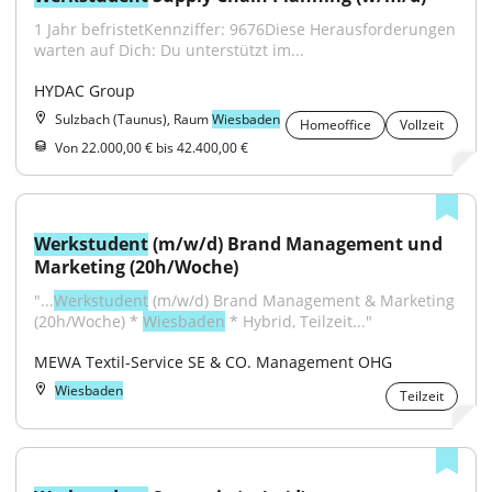
1 Jahr befristetKennziffer: 9676Diese Herausforderungen 
warten auf Dich: Du unterstützt im...
HYDAC Group
Sulzbach (Taunus), Raum
Wiesbaden
Homeoffice
Vollzeit
Von 22.000,00 € bis 42.400,00 €
Werkstudent
 (m/w/d) Brand Management und 
Marketing (20h/Woche)
"...
Werkstudent
 (m/w/d) Brand Management & Marketing 
(20h/Woche) * 
Wiesbaden
 * Hybrid, Teilzeit..."
MEWA Textil-Service SE & CO. Management OHG
Wiesbaden
Teilzeit