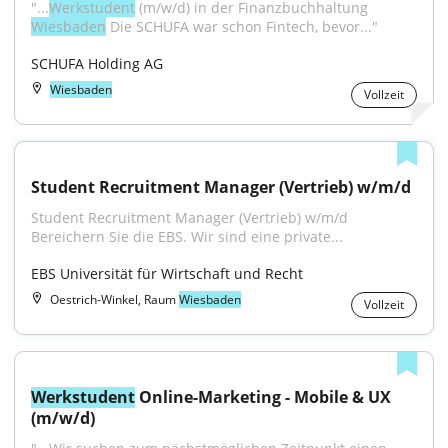
"...
Werkstudent
 (m/w/d) in der Finanzbuchhaltung 
Wiesbaden
 Die SCHUFA war schon Fintech, bevor..."
SCHUFA Holding AG
Wiesbaden
Vollzeit
Student Recruitment Manager (Vertrieb) w/m/d
Student Recruitment Manager (Vertrieb) w/m/d 
Bereichern Sie die EBS. Wir sind eine private...
EBS Universität für Wirtschaft und Recht
Oestrich-Winkel, Raum
Wiesbaden
Vollzeit
Werkstudent
 Online-Marketing - Mobile & UX 
(m/w/d)