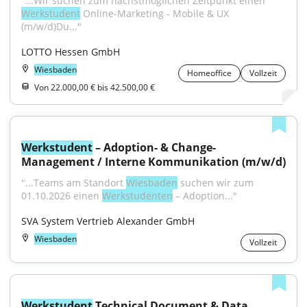
"...Wir suchen zum nächstmöglichen Zeitpunkt einen 
Werkstudent
 Online-Marketing - Mobile & UX 
(m/w/d)Du..."
LOTTO Hessen GmbH
Wiesbaden
Homeoffice
Vollzeit
Von 22.000,00 € bis 42.500,00 €
Werkstudent
 – Adoption- & Change-
Management / Interne Kommunikation (m/w/d)
"...Teams am Standort 
Wiesbaden
 suchen wir zum 
01.10.2026 einen 
Werkstudenten
 – Adoption..."
SVA System Vertrieb Alexander GmbH
Wiesbaden
Vollzeit
Werkstudent
 Technical Document & Data 