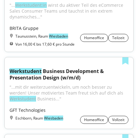
"...
Werkstudent:in
 wirst du aktiver Teil des eCommerce 
Sales Consumer Teams und tauchst in ein extrem 
dynamisches..."
BRITA Gruppe
Taunusstein, Raum
Wiesbaden
Homeoffice
Teilzeit
Von 16,00 € bis 17,60 € pro Stunde
Werkstudent
 Business Development & 
Presentation Design (w/m/d)
"...mit dir weiterzuentwickeln, um noch besser zu 
werden! Unser motiviertes Team freut sich auf dich als 
Werkstudent
 Business..."
GFT Technologies
Eschborn, Raum
Wiesbaden
Homeoffice
Vollzeit