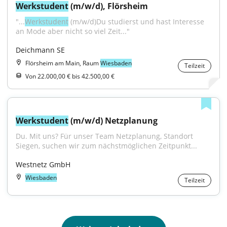
Werkstudent
 (m/w/d), Flörsheim
"...
Werkstudent
 (m/w/d)Du studierst und hast Interesse 
an Mode aber nicht so viel Zeit..."
Deichmann SE
Flörsheim am Main, Raum
Wiesbaden
Teilzeit
Von 22.000,00 € bis 42.500,00 €
Werkstudent
 (m/w/d) Netzplanung
Du. Mit uns? Für unser Team Netzplanung, Standort 
Siegen, suchen wir zum nächstmöglichen Zeitpunkt...
Westnetz GmbH
Wiesbaden
Teilzeit