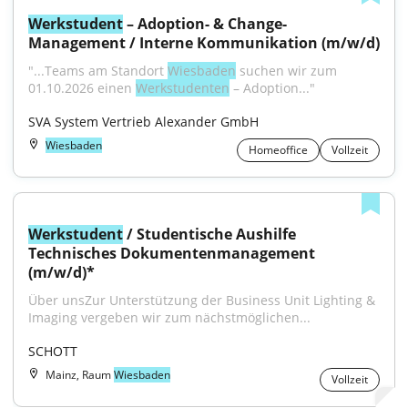
Werkstudent
 – Adoption- & Change-
Management / Interne Kommunikation (m/w/d)
"...Teams am Standort 
Wiesbaden
 suchen wir zum 
01.10.2026 einen 
Werkstudenten
 – Adoption..."
SVA System Vertrieb Alexander GmbH
Wiesbaden
Homeoffice
Vollzeit
Werkstudent
 / Studentische Aushilfe 
Technisches Dokumentenmanagement 
(m/w/d)*
Über unsZur Unterstützung der Business Unit Lighting & 
Imaging vergeben wir zum nächstmöglichen...
SCHOTT
Mainz, Raum
Wiesbaden
Vollzeit