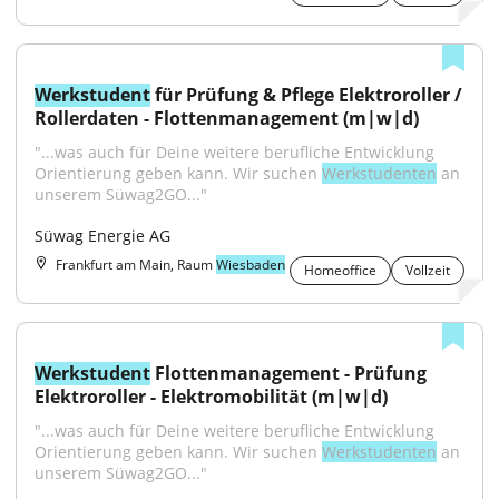
Werkstudent
 für Prüfung & Pflege Elektroroller / 
Rollerdaten - Flottenmanagement (m|w|d)
"...was auch für Deine weitere berufliche Entwicklung 
Orientierung geben kann. Wir suchen 
Werkstudenten
 an 
unserem Süwag2GO..."
Süwag Energie AG
Frankfurt am Main, Raum
Wiesbaden
Homeoffice
Vollzeit
Werkstudent
 Flottenmanagement - Prüfung 
Elektroroller - Elektromobilität (m|w|d)
"...was auch für Deine weitere berufliche Entwicklung 
Orientierung geben kann. Wir suchen 
Werkstudenten
 an 
unserem Süwag2GO..."