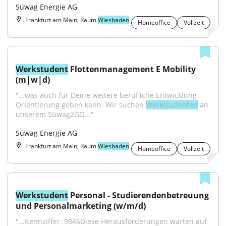
Süwag Energie AG
Frankfurt am Main, Raum
Wiesbaden
Homeoffice
Vollzeit
Werkstudent
 Flottenmanagement E Mobility 
(m|w|d)
"...was auch für Deine weitere berufliche Entwicklung 
Orientierung geben kann. Wir suchen 
Werkstudenten
 an 
unserem Süwag2GO..."
Süwag Energie AG
Frankfurt am Main, Raum
Wiesbaden
Homeoffice
Vollzeit
Werkstudent
 Personal - Studierendenbetreuung 
und Personalmarketing (w/m/d)
"...Kennziffer: 9846Diese Herausforderungen warten auf 