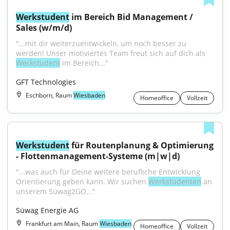
Werkstudent
 im Bereich Bid Management / 
Sales (w/m/d)
"...mit dir weiterzuentwickeln, um noch besser zu 
werden! Unser motiviertes Team freut sich auf dich als 
Werkstudent
 im Bereich..."
GFT Technologies
Eschborn, Raum
Wiesbaden
Homeoffice
Vollzeit
Werkstudent
 für Routenplanung & Optimierung 
- Flottenmanagement-Systeme (m|w|d)
"...was auch für Deine weitere berufliche Entwicklung 
Orientierung geben kann. Wir suchen 
Werkstudenten
 an 
unserem Süwag2GO..."
Süwag Energie AG
Frankfurt am Main, Raum
Wiesbaden
Homeoffice
Vollzeit