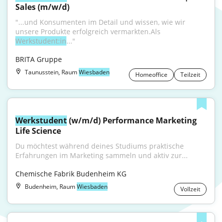
Sales (m/w/d)
"...und Konsumenten im Detail und wissen, wie wir 
unsere Produkte erfolgreich vermarkten.Als 
Werkstudent:in
..."
BRITA Gruppe
Taunusstein, Raum
Wiesbaden
Homeoffice
Teilzeit
Werkstudent
 (w/m/d) Performance Marketing 
Life Science
Du möchtest während deines Studiums praktische 
Erfahrungen im Marketing sammeln und aktiv zur...
Chemische Fabrik Budenheim KG
Budenheim, Raum
Wiesbaden
Vollzeit