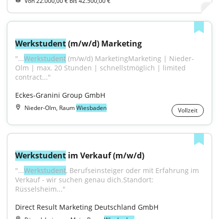
Von 22.000,00 € bis 42.500,00 €
Werkstudent
 (m/w/d) Marketing
"...
Werkstudent
 (m/w/d) MarketingMarketing | Nieder-
Olm | max. 20 Stunden | schnellstmöglich | limited 
contract..."
Eckes-Granini Group GmbH
Nieder-Olm, Raum
Wiesbaden
Vollzeit
Werkstudent
 im Verkauf (m/w/d)
"...
Werkstudent
, Berufseinsteiger oder mit Erfahrung im 
Verkauf - wir suchen genau dich.Standort: 
Rüsselsheim..."
Direct Result Marketing Deutschland GmbH