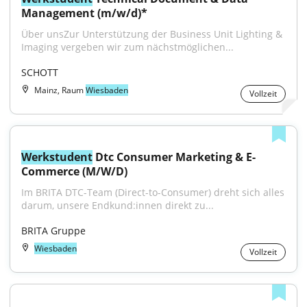
Management (m/w/d)*
Über unsZur Unterstützung der Business Unit Lighting & 
Imaging vergeben wir zum nächstmöglichen...
SCHOTT
Mainz, Raum
Wiesbaden
Vollzeit
Werkstudent
 Dtc Consumer Marketing & E-
Commerce (M/W/D)
Im BRITA DTC-Team (Direct-to-Consumer) dreht sich alles 
darum, unsere Endkund:innen direkt zu...
BRITA Gruppe
Wiesbaden
Vollzeit