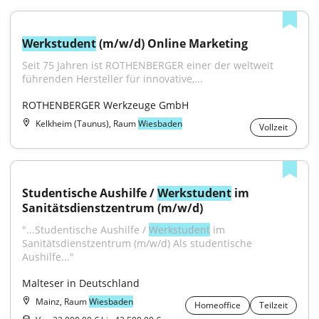
Werkstudent
 (m/w/d) Online Marketing
Seit 75 Jahren ist ROTHENBERGER einer der weltweit 
führenden Hersteller für innovative,...
ROTHENBERGER Werkzeuge GmbH
Kelkheim (Taunus), Raum
Wiesbaden
Vollzeit
Studentische Aushilfe / 
Werkstudent
 im 
Sanitätsdienstzentrum (m/w/d)
"...Studentische Aushilfe / 
Werkstudent
 im 
Sanitätsdienstzentrum (m/w/d) Als studentische 
Aushilfe..."
Malteser in Deutschland
Mainz, Raum
Wiesbaden
Homeoffice
Teilzeit