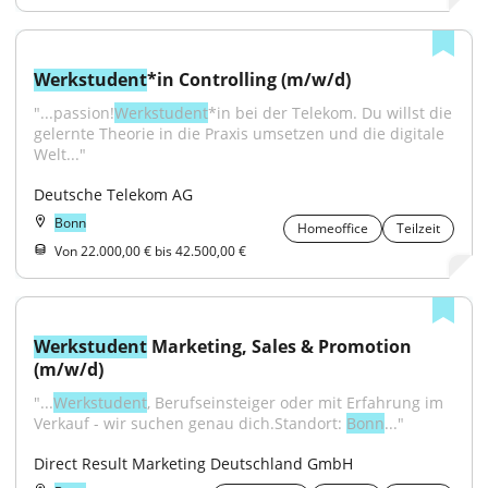
Werkstudent
*in Controlling (m/w/d)
"...passion!
Werkstudent
*in bei der Telekom. Du willst die 
gelernte Theorie in die Praxis umsetzen und die digitale 
Welt..."
Deutsche Telekom AG
Bonn
Homeoffice
Teilzeit
Von 22.000,00 € bis 42.500,00 €
Werkstudent
 Marketing, Sales & Promotion 
(m/w/d)
"...
Werkstudent
, Berufseinsteiger oder mit Erfahrung im 
Verkauf - wir suchen genau dich.Standort: 
Bonn
..."
Direct Result Marketing Deutschland GmbH