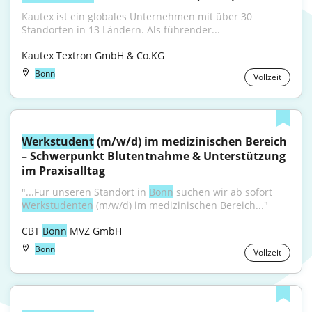
Kautex ist ein globales Unternehmen mit über 30 
Standorten in 13 Ländern. Als führender...
Kautex Textron GmbH & Co.KG
Bonn
Vollzeit
Werkstudent
 (m/w/d) im medizinischen Bereich 
– Schwerpunkt Blutentnahme & Unterstützung 
im Praxisalltag
"...Für unseren Standort in 
Bonn
 suchen wir ab sofort 
Werkstudenten
 (m/w/d) im medizinischen Bereich..."
CBT 
Bonn
 MVZ GmbH
Bonn
Vollzeit