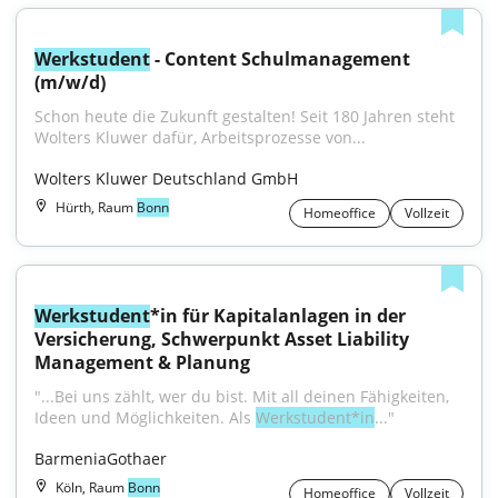
Werkstudent
 - Content Schulmanagement 
(m/w/d)
Schon heute die Zukunft gestalten! Seit 180 Jahren steht 
Wolters Kluwer dafür, Arbeitsprozesse von...
Wolters Kluwer Deutschland GmbH
Hürth, Raum
Bonn
Homeoffice
Vollzeit
Werkstudent
*in für Kapitalanlagen in der 
Versicherung, Schwerpunkt Asset Liability 
Management & Planung
"...Bei uns zählt, wer du bist. Mit all deinen Fähigkeiten, 
Ideen und Möglichkeiten. Als 
Werkstudent*in
..."
BarmeniaGothaer
Köln, Raum
Bonn
Homeoffice
Vollzeit