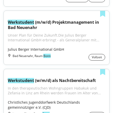
Werkstudent
 (m/w/d) Projektmanagement in 
Bad Neuenahr
Unser Plan für Deine Zukunft.Die Julius Berger 
International GmbH erbringt - als Generalplaner mit...
Julius Berger International GmbH
Bad Neuenahr, Raum
Bonn
Vollzeit
Werkstudent
 (w/m/d) als Nachtbereitschaft
In den therapeutischen Wohngruppen Habakuk und 
Zefania in Linz am Rhein werden Frauen im Alter von...
Christliches Jugenddorfwerk Deutschlands 
gemeinnütziger e.V. (CJD)