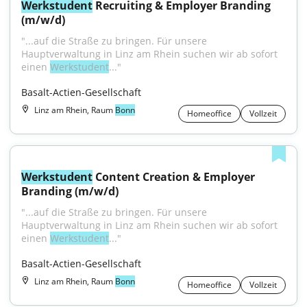
Werkstudent
 Recruiting & Employer Branding 
(m/w/d)
"...auf die Straße zu bringen. Für unsere 
Hauptverwaltung in Linz am Rhein suchen wir ab sofort 
einen 
Werkstudent
..."
Basalt-Actien-Gesellschaft
Linz am Rhein, Raum
Bonn
Homeoffice
Vollzeit
Werkstudent
 Content Creation & Employer 
Branding (m/w/d)
"...auf die Straße zu bringen. Für unsere 
Hauptverwaltung in Linz am Rhein suchen wir ab sofort 
einen 
Werkstudent
..."
Basalt-Actien-Gesellschaft
Linz am Rhein, Raum
Bonn
Homeoffice
Vollzeit