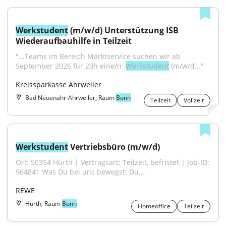
Werkstudent
 (m/w/d) Unterstützung ISB 
Wiederaufbauhilfe in Teilzeit
"...Teams im Bereich Marktservice suchen wir ab 
September 2026 für 20h eine/n: 
Werkstudent
 (m/w/d..."
Kreissparkasse Ahrweiler
Bad Neuenahr-Ahrweiler, Raum
Bonn
Teilzeit
Vollzeit
Werkstudent
 Vertriebsbüro (m/w/d)
Ort: 50354 Hürth | Vertragsart: Teilzeit, befristet | Job-ID: 
964841 Was Du bei uns bewegst: Du...
REWE
Hürth, Raum
Bonn
Homeoffice
Teilzeit