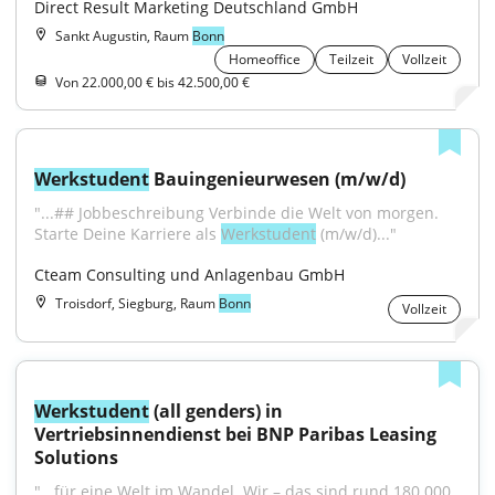
Direct Result Marketing Deutschland GmbH
Sankt Augustin, Raum
Bonn
Homeoffice
Teilzeit
Vollzeit
Von 22.000,00 € bis 42.500,00 €
Werkstudent
 Bauingenieurwesen (m/w/d)
"...## Jobbeschreibung Verbinde die Welt von morgen. 
Starte Deine Karriere als 
Werkstudent
 (m/w/d)..."
Cteam Consulting und Anlagenbau GmbH
Troisdorf, Siegburg, Raum
Bonn
Vollzeit
Werkstudent
 (all genders) in 
Vertriebsinnendienst bei BNP Paribas Leasing 
Solutions
"...für eine Welt im Wandel. Wir – das sind rund 180.000 