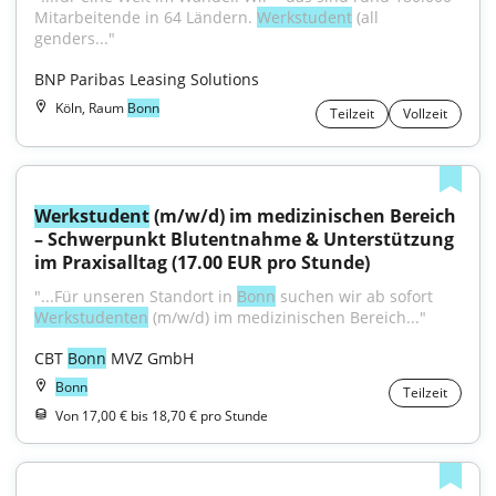
Mitarbeitende in 64 Ländern. 
Werkstudent
 (all 
genders..."
BNP Paribas Leasing Solutions
Köln, Raum
Bonn
Teilzeit
Vollzeit
Werkstudent
 (m/w/d) im medizinischen Bereich 
– Schwerpunkt Blutentnahme & Unterstützung 
im Praxisalltag (17.00 EUR pro Stunde)
"...Für unseren Standort in 
Bonn
 suchen wir ab sofort 
Werkstudenten
 (m/w/d) im medizinischen Bereich..."
CBT 
Bonn
 MVZ GmbH
Bonn
Teilzeit
Von 17,00 € bis 18,70 € pro Stunde