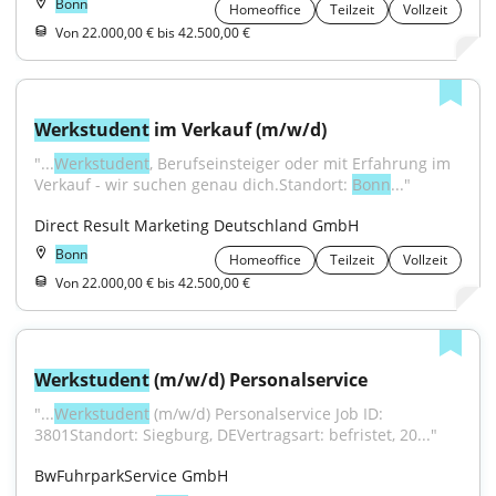
Bonn
Homeoffice
Teilzeit
Vollzeit
Von 22.000,00 € bis 42.500,00 €
Werkstudent
 im Verkauf (m/w/d)
"...
Werkstudent
, Berufseinsteiger oder mit Erfahrung im 
Verkauf - wir suchen genau dich.Standort: 
Bonn
..."
Direct Result Marketing Deutschland GmbH
Bonn
Homeoffice
Teilzeit
Vollzeit
Von 22.000,00 € bis 42.500,00 €
Werkstudent
 (m/w/d) Personalservice
"...
Werkstudent
 (m/w/d) Personalservice Job ID: 
3801Standort: Siegburg, DEVertragsart: befristet, 20..."
BwFuhrparkService GmbH