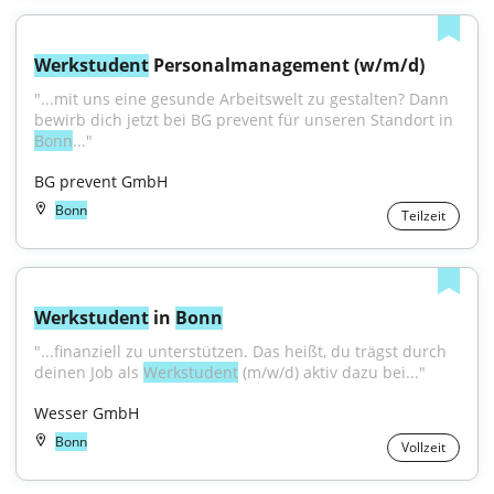
Werkstudent
 Personalmanagement (w/m/d)
"...mit uns eine gesunde Arbeitswelt zu gestalten? Dann 
bewirb dich jetzt bei BG prevent für unseren Standort in 
Bonn
..."
BG prevent GmbH
Bonn
Teilzeit
Werkstudent
 in 
Bonn
"...finanziell zu unterstützen. Das heißt, du trägst durch 
deinen Job als 
Werkstudent
 (m/w/d) aktiv dazu bei..."
Wesser GmbH
Bonn
Vollzeit