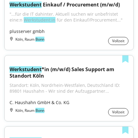
Werkstudent
 Einkauf / Procurement (m/w/d)
"...für die IT dahinter. Aktuell suchen wir unbefristet 
eine:n 
Werkstudent:in
 für den Einkauf/Procurement..."
plusserver gmbh
Köln, Raum
Bonn
Vollzeit
Werkstudent
*in (m/w/d) Sales Support am 
Standort Köln
Standort: Köln, Nordrhein-Westfalen, Deutschland ID: 
89801 Haushahn - Wir sind der Aufzugpartner...
C. Haushahn GmbH & Co. KG
Köln, Raum
Bonn
Vollzeit