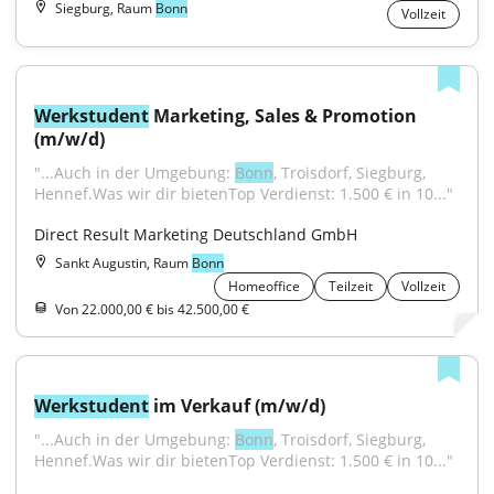
Siegburg, Raum
Bonn
Vollzeit
Werkstudent
 Marketing, Sales & Promotion 
(m/w/d)
"...Auch in der Umgebung: 
Bonn
, Troisdorf, Siegburg, 
Hennef.Was wir dir bietenTop Verdienst: 1.500 € in 10..."
Direct Result Marketing Deutschland GmbH
Sankt Augustin, Raum
Bonn
Homeoffice
Teilzeit
Vollzeit
Von 22.000,00 € bis 42.500,00 €
Werkstudent
 im Verkauf (m/w/d)
"...Auch in der Umgebung: 
Bonn
, Troisdorf, Siegburg, 
Hennef.Was wir dir bietenTop Verdienst: 1.500 € in 10..."