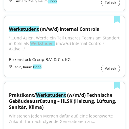
Linz am Rhein, Raum
Bonn
Teilzeit
Werkstudent
 (m/w/d) Internal Controls
"...und Asien. Werde ein Teil unseres Teams am Standort 
in Köln als 
Werkstudent
 (m/w/d) Internal Controls 
Aktive..."
Birkenstock Group B.V. & Co. KG
Köln, Raum
Bonn
Vollzeit
Praktikant/
Werkstudent
 (w/m/d) Technische 
Gebäudeausrüstung – HLSK (Heizung, Lüftung, 
Sanitär, Klima)
Wir stehen jeden Morgen dafür auf, eine lebenswerte 
Zukunft für nachfolgende Generationen zu...