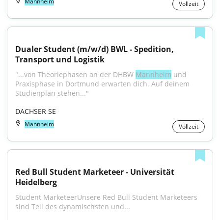
Mannheim
Vollzeit
Dualer Student (m/w/d) BWL - Spedition, 
Transport und Logistik
"...von Theoriephasen an der DHBW 
Mannheim
 und 
Praxisphase in Dortmund erwarten dich. Auf deinem 
Studienplan stehen..."
DACHSER SE
Mannheim
Vollzeit
Red Bull Student Marketeer - Universität 
Heidelberg
Student MarketeerUnsere Red Bull Student Marketeers 
sind Teil des dynamischsten und...