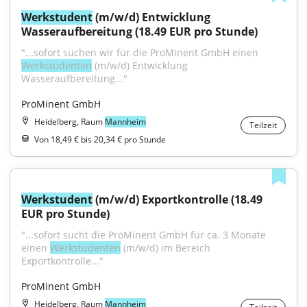
Werkstudent
 (m/w/d) Entwicklung 
Wasseraufbereitung (18.49 EUR pro Stunde)
"...sofort suchen wir für die ProMinent GmbH einen 
Werkstudenten
 (m/w/d) Entwicklung 
Wasseraufbereitung..."
ProMinent GmbH
Heidelberg, Raum
Mannheim
Teilzeit
Von 18,49 € bis 20,34 € pro Stunde
Werkstudent
 (m/w/d) Exportkontrolle (18.49 
EUR pro Stunde)
"...sofort sucht die ProMinent GmbH für ca. 3 Monate 
einen 
Werkstudenten
 (m/w/d) im Bereich 
Exportkontrolle..."
ProMinent GmbH
Heidelberg, Raum
Mannheim