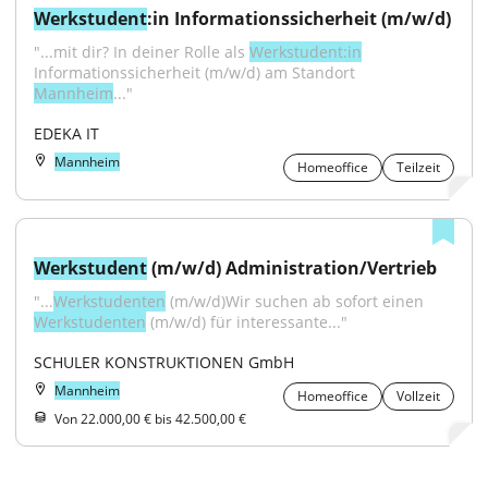
Werkstudent
:in Informationssicherheit (m/w/d)
"...mit dir? In deiner Rolle als 
Werkstudent:in
Informationssicherheit (m/w/d) am Standort 
Mannheim
..."
EDEKA IT
Mannheim
Homeoffice
Teilzeit
Werkstudent
 (m/w/d) Administration/Vertrieb
"...
Werkstudenten
 (m/w/d)Wir suchen ab sofort einen 
Werkstudenten
 (m/w/d) für interessante..."
SCHULER KONSTRUKTIONEN GmbH
Mannheim
Homeoffice
Vollzeit
Von 22.000,00 € bis 42.500,00 €