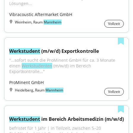
Lösungen...
Vibracoustic Aftermarket GmbH
Weinheim, Raum
Mannheim
Vollzeit
Werkstudent
 (m/w/d) Exportkontrolle
"...sofort sucht die ProMinent GmbH für ca. 3 Monate 
einen 
Werkstudenten
 (m/w/d) im Bereich 
Exportkontrolle..."
ProMinent GmbH
Heidelberg, Raum
Mannheim
Vollzeit
Werkstudent
 im Bereich Arbeitsmedizin (m/w/d)
befristet für 1 Jahr | in Teilzeit, zwischen 5–20 