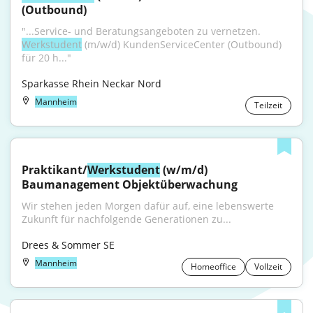
(Outbound)
"...Service- und Beratungsangeboten zu vernetzen. 
Werkstudent
 (m/w/d) KundenServiceCenter (Outbound) 
für 20 h..."
Sparkasse Rhein Neckar Nord
Mannheim
Teilzeit
Praktikant/
Werkstudent
 (w/m/d) 
Baumanagement Objektüberwachung
Wir stehen jeden Morgen dafür auf, eine lebenswerte 
Zukunft für nachfolgende Generationen zu...
Drees & Sommer SE
Mannheim
Homeoffice
Vollzeit