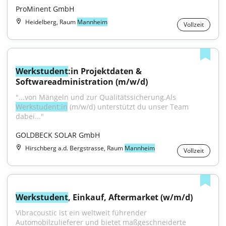
ProMinent GmbH
Heidelberg, Raum
Mannheim
Vollzeit
Werkstudent
:in Projektdaten & 
Softwareadministration (m/w/d)
"...von Mängeln und zur Qualitätssicherung.Als 
Werkstudent:in
 (m/w/d) unterstützt du unser Team 
dabei..."
GOLDBECK SOLAR GmbH
Hirschberg a.d. Bergstrasse, Raum
Mannheim
Vollzeit
Werkstudent
, Einkauf, Aftermarket (w/m/d)
Vibracoustic ist ein weltweit führender 
Automobilzulieferer und bietet maßgeschneiderte 