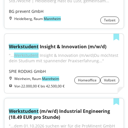
Std./Woche | Heidelberg Hast du Lust, gemeinsam...
BG prevent GmbH
Heidelberg, Raum
Mannheim
Teilzeit
Werkstudent
 Insight & Innovation (m/w/d)
"...
Werkstudent
 Insight & Innovation (m/w/d)Du möchtest 
dein Studium mit spannender Praxiserfahrung..."
SPIE RODIAS GmbH
Weinheim, Raum
Mannheim
Homeoffice
Vollzeit
Von 22.000,00 € bis 42.500,00 €
Werkstudent
 (m/w/d) Industrial Engineering 
(18.49 EUR pro Stunde)
"...dem 01.10.2026 suchen wir für die ProMinent GmbH 