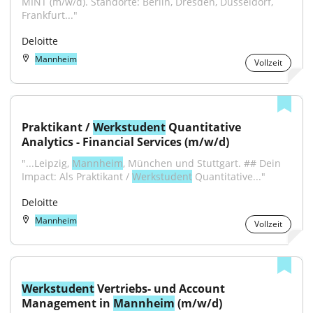
MINT (m/w/d). Standorte: Berlin, Dresden, Düsseldorf, 
Frankfurt..."
Deloitte
Mannheim
Vollzeit
Praktikant / 
Werkstudent
 Quantitative 
Analytics - Financial Services (m/w/d)
"...Leipzig, 
Mannheim
, München und Stuttgart. ## Dein 
Impact: Als Praktikant / 
Werkstudent
 Quantitative..."
Deloitte
Mannheim
Vollzeit
Werkstudent
 Vertriebs- und Account 
Management in 
Mannheim
 (m/w/d)