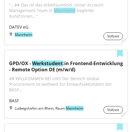
"...## Das ist das Arbeitsumfeld: Unser Account-
Management-Team in 
Mannheim
 begleitet 
Kund:innen..."
DATEV eG
Mannheim
Vollzeit
GPD/OX - 
Werkstudent
:in Frontend-Entwicklung 
- Remote Option DE (m/w/d)
## WILLKOMMEN BEI UNS Der Bereich Global 
Procurement ist weltweit für Einkaufsaktivitäten der 
BASF...
BASF
Ludwigshafen am Rhein, Raum
Mannheim
Vollzeit