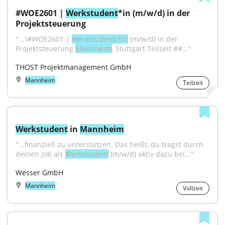
#WOE2601 | 
Werkstudent
*in (m/w/d) in der 
Projektsteuerung
"...\#WOE2601 | 
Werkstudent\*in
 (m/w/d) in der 
Projektsteuerung 
Mannheim
, Stuttgart Teilzeit ##..."
THOST Projektmanagement GmbH
Mannheim
Teilzeit
Werkstudent
 in 
Mannheim
"...finanziell zu unterstützen. Das heißt, du trägst durch 
deinen Job als 
Werkstudent
 (m/w/d) aktiv dazu bei..."
Wesser GmbH
Mannheim
Vollzeit