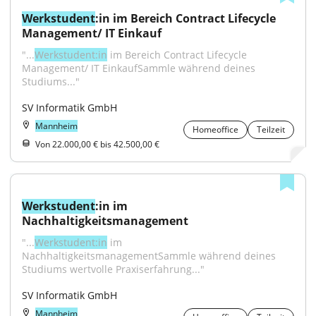
Werkstudent
:in im Bereich Contract Lifecycle 
Management/ IT Einkauf
"...
Werkstudent:in
 im Bereich Contract Lifecycle 
Management/ IT EinkaufSammle während deines 
Studiums..."
SV Informatik GmbH
Mannheim
Homeoffice
Teilzeit
Von 22.000,00 € bis 42.500,00 €
Werkstudent
:in im 
Nachhaltigkeitsmanagement
"...
Werkstudent:in
 im 
NachhaltigkeitsmanagementSammle während deines 
Studiums wertvolle Praxiserfahrung..."
SV Informatik GmbH
Mannheim