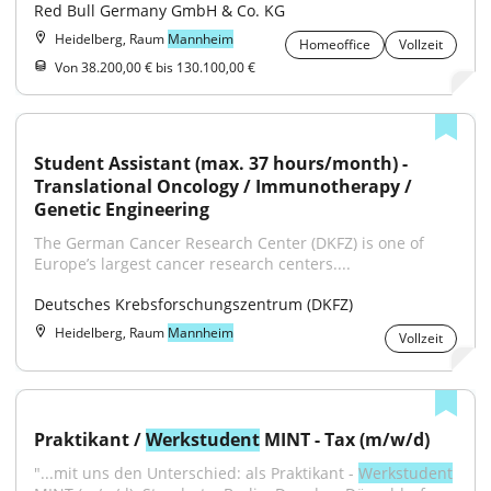
Red Bull Germany GmbH & Co. KG
Heidelberg, Raum
Mannheim
Homeoffice
Vollzeit
Von 38.200,00 € bis 130.100,00 €
Student Assistant (max. 37 hours/month) - 
Translational Oncology / Immunotherapy / 
Genetic Engineering
The German Cancer Research Center (DKFZ) is one of 
Europe’s largest cancer research centers....
Deutsches Krebsforschungszentrum (DKFZ)
Heidelberg, Raum
Mannheim
Vollzeit
Praktikant / 
Werkstudent
 MINT - Tax (m/w/d)
"...mit uns den Unterschied: als Praktikant - 
Werkstudent