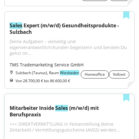
Sales
 Expert (m/w/d) Gesundheitsprodukte - 
Sulzbach
Deine Aufgaben – vielseitig und 
eigenverantwortlich:Kunden begeistern und beraten:Du 
gehst im...
TMS Trademarketing Service GmbH
Sulzbach (Taunus), Raum
Wiesbaden
Homeoffice
Vollzeit
Von 28.700,00 € bis 86.600,00 €
Mitarbeiter Inside 
Sales
 (m/w/d) mit 
Berufspraxis
+++ DIREKTVERMITTLUNG in Festanstellung (keine 
Zeitarbeit) / Vermittlungsgutscheine (AVGS) werden...