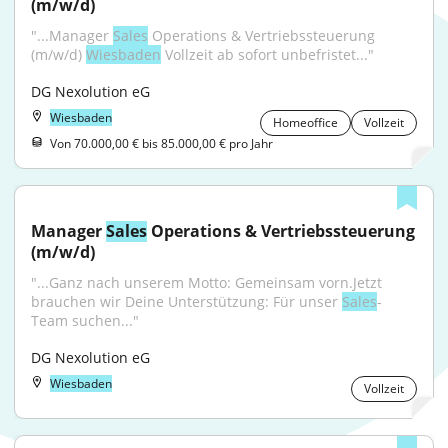
(m/w/d)
"...Manager 
Sales
 Operations & Vertriebssteuerung 
(m/w/d) 
Wiesbaden
 Vollzeit ab sofort unbefristet..."
DG Nexolution eG
Wiesbaden
Homeoffice
Vollzeit
Von 70.000,00 € bis 85.000,00 € pro Jahr
Manager 
Sales
 Operations & Vertriebssteuerung 
(m/w/d)
"...Ganz nach unserem Motto: Gemeinsam vorn.Jetzt 
brauchen wir Deine Unterstützung: Für unser 
Sales
-
Team suchen..."
DG Nexolution eG
Wiesbaden
Vollzeit