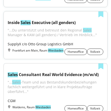
Inside 
Sales
 Executive (all genders)
"...Du unterstützt und betreust den Regional 
Sales
Manager & KAM (all genders) / Vertrieb im Hinblick..."
SupplyX c/o Otto Group Logistics GmbH
Frankfurt am Main, Raum
Wiesbaden
Homeoffice
Vollzeit
Sales
 Consultant Real World Evidence (m/w/d)
"...
Sales
-Team und aus Bestandskundenbeziehungen 
fachlich weitergeführt und in klare Projektaufträge 
überführt..."
CGM
Waldems, Raum
Wiesbaden
Homeoffice
Vollzeit