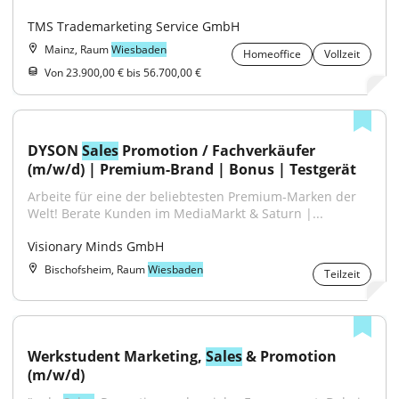
TMS Trademarketing Service GmbH
Mainz, Raum
Wiesbaden
Homeoffice
Vollzeit
Von 23.900,00 € bis 56.700,00 €
DYSON 
Sales
 Promotion / Fachverkäufer 
(m/w/d) | Premium-Brand | Bonus | Testgerät
Arbeite für eine der beliebtesten Premium-Marken der 
Welt! Berate Kunden im MediaMarkt & Saturn |...
Visionary Minds GmbH
Bischofsheim, Raum
Wiesbaden
Teilzeit
Werkstudent Marketing, 
Sales
 & Promotion 
(m/w/d)