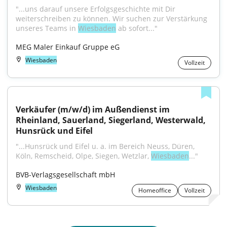
"...uns darauf unsere Erfolgsgeschichte mit Dir 
weiterschreiben zu können. Wir suchen zur Verstärkung 
unseres Teams in 
Wiesbaden
 ab sofort..."
MEG Maler Einkauf Gruppe eG
Wiesbaden
Vollzeit
Verkäufer (m/w/d) im Außendienst im 
Rheinland, Sauerland, Siegerland, Westerwald, 
Hunsrück und Eifel
"...Hunsrück und Eifel u. a. im Bereich Neuss, Düren, 
Köln, Remscheid, Olpe, Siegen, Wetzlar, 
Wiesbaden
..."
BVB-Verlagsgesellschaft mbH
Wiesbaden
Homeoffice
Vollzeit