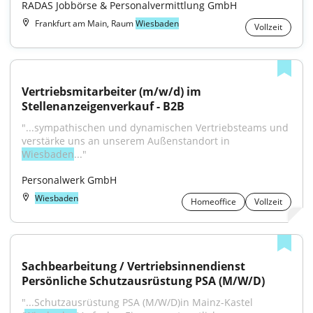
RADAS Jobbörse & Personalvermittlung GmbH
Frankfurt am Main, Raum
Wiesbaden
Vollzeit
Vertriebsmitarbeiter (m/w/d) im 
Stellenanzeigenverkauf - B2B
"...sympathischen und dynamischen Vertriebsteams und 
verstärke uns an unserem Außenstandort in 
Wiesbaden
..."
Personalwerk GmbH
Wiesbaden
Homeoffice
Vollzeit
Sachbearbeitung / Vertriebsinnendienst 
Persönliche Schutzausrüstung PSA (M/W/D)
"...Schutzausrüstung PSA (M/W/D)in Mainz-Kastel 