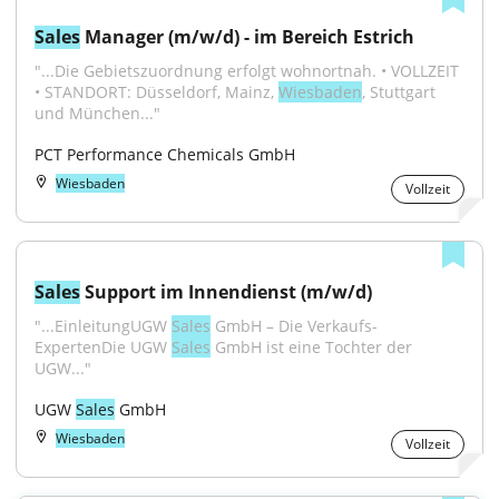
Sales
 Manager (m/w/d) - im Bereich Estrich
"...Die Gebietszuordnung erfolgt wohnortnah. • VOLLZEIT 
• STANDORT: Düsseldorf, Mainz, 
Wiesbaden
, Stuttgart 
und München..."
PCT Performance Chemicals GmbH
Wiesbaden
Vollzeit
Sales
 Support im Innendienst (m/w/d)
"...EinleitungUGW 
Sales
 GmbH – Die Verkaufs-
ExpertenDie UGW 
Sales
 GmbH ist eine Tochter der 
UGW..."
UGW 
Sales
 GmbH
Wiesbaden
Vollzeit