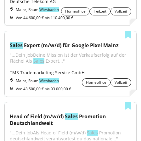
Deutsche Telekom AG
Mainz, Raum
Wiesbaden
Homeoffice
Teilzeit
Vollzeit
Von 44.600,00 € bis 110.400,00 €
Sales
 Expert (m/w/d) für Google Pixel Mainz
"...Dein JobDeine Mission ist der Verkaufserfolg auf der 
Fläche! Als 
Sales
 Expert..."
TMS Trademarketing Service GmbH
Mainz, Raum
Wiesbaden
Homeoffice
Vollzeit
Von 43.500,00 € bis 93.000,00 €
Head of Field (m/w/d) 
Sales
 Promotion 
Deutschlandweit
"...Dein JobAls Head of Field (m/w/d) 
Sales
 Promotion 
deutschlandweit verantwortest du das nationale..."