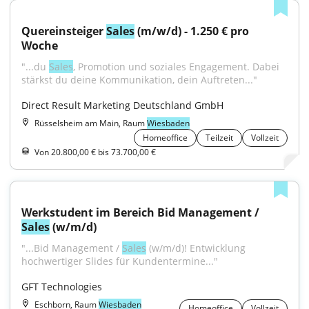
Quereinsteiger 
Sales
 (m/w/d) - 1.250 € pro 
Woche
"...du 
Sales
, Promotion und soziales Engagement. Dabei 
stärkst du deine Kommunikation, dein Auftreten..."
Direct Result Marketing Deutschland GmbH
Rüsselsheim am Main, Raum
Wiesbaden
Homeoffice
Teilzeit
Vollzeit
Von 20.800,00 € bis 73.700,00 €
Werkstudent im Bereich Bid Management / 
Sales
 (w/m/d)
"...Bid Management / 
Sales
 (w/m/d)! Entwicklung 
hochwertiger Slides für Kundentermine..."
GFT Technologies
Eschborn, Raum
Wiesbaden
Homeoffice
Vollzeit