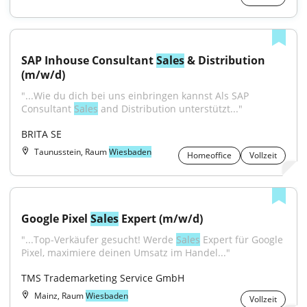
SAP Inhouse Consultant 
Sales
 & Distribution 
(m/w/d)
"...Wie du dich bei uns einbringen kannst Als SAP 
Consultant 
Sales
 and Distribution unterstützt..."
BRITA SE
Taunusstein, Raum
Wiesbaden
Homeoffice
Vollzeit
Google Pixel 
Sales
 Expert (m/w/d)
"...Top-Verkäufer gesucht! Werde 
Sales
 Expert für Google 
Pixel, maximiere deinen Umsatz im Handel..."
TMS Trademarketing Service GmbH
Mainz, Raum
Wiesbaden
Vollzeit