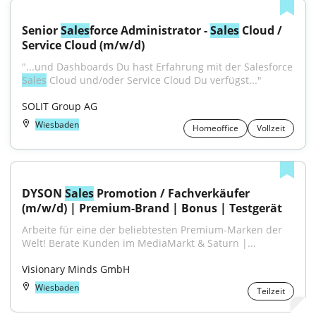
Senior 
Sales
force Administrator - 
Sales
 Cloud / 
Service Cloud (m/w/d)
"...und Dashboards Du hast Erfahrung mit der Salesforce 
Sales
 Cloud und/oder Service Cloud Du verfügst..."
SOLIT Group AG
Wiesbaden
Homeoffice
Vollzeit
DYSON 
Sales
 Promotion / Fachverkäufer 
(m/w/d) | Premium-Brand | Bonus | Testgerät
Arbeite für eine der beliebtesten Premium-Marken der 
Welt! Berate Kunden im MediaMarkt & Saturn |...
Visionary Minds GmbH
Wiesbaden
Teilzeit