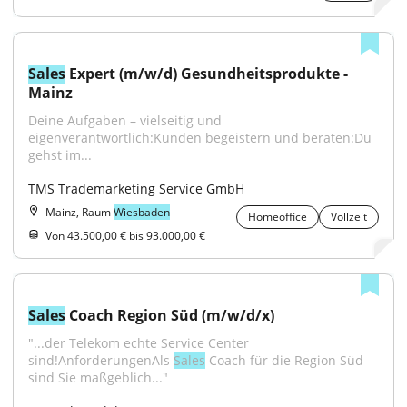
Sales
 Expert (m/w/d) Gesundheitsprodukte - 
Mainz
Deine Aufgaben – vielseitig und 
eigenverantwortlich:Kunden begeistern und beraten:Du 
gehst im...
TMS Trademarketing Service GmbH
Mainz, Raum
Wiesbaden
Homeoffice
Vollzeit
Von 43.500,00 € bis 93.000,00 €
Sales
 Coach Region Süd (m/w/d/x)
"...der Telekom echte Service Center 
sind!AnforderungenAls 
Sales
 Coach für die Region Süd 
sind Sie maßgeblich..."