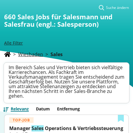
Suche ändern
660
Sales Jobs für Salesmann und
Salesfrau (engl.: Salesperson)
Alle Filter
>
Wiesbaden
>
Sales
Im Bereich Sales und Vertrieb bieten sich vielfältige
Karrierechancen. Als Fachkraft im
Verkaufsmanagement tragen Sie entscheidend zum
Geschäftserfolg bei. Nutzen Sie unsere Plattform,
um attraktive Stellenanzeigen zu entdecken und
Ihren nächsten Schritt in der Sales-Branche zu
gehen.
Relevanz
Datum
Entfernung
TOP-JOB
Manager 
Sales
 Operations & Vertriebssteuerung 