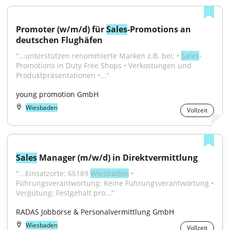
Promoter (w/m/d) für 
Sales
-Promotions an 
deutschen Flughäfen
"...unterstützen renommierte Marken z.B. bei: • 
Sales
-
Promotions in Duty Free Shops • Verkostungen und 
Produktpräsentationen •..."
young promotion GmbH
Wiesbaden
Vollzeit
Sales
 Manager (m/w/d) in Direktvermittlung
"...Einsatzorte: 65189 
Wiesbaden
 • 
Führungsverantwortung: Keine Führungsverantwortung • 
Vergütung: Festgehalt pro..."
RADAS Jobbörse & Personalvermittlung GmbH
Wiesbaden
Vollzeit