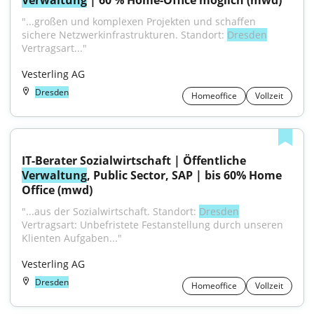
Verwaltung
 | 60 % Home-Office möglich (mwd)
"...großen und komplexen Projekten und schaffen 
sichere Netzwerkinfrastrukturen. Standort: 
Dresden
Vertragsart..."
Vesterling AG
Dresden
Homeoffice
Vollzeit
IT-Berater Sozialwirtschaft | Öffentliche 
Verwaltung
, Public Sector, SAP | bis 60% Home 
Office (mwd)
"...aus der Sozialwirtschaft. Standort: 
Dresden
Vertragsart: Unbefristete Festanstellung durch unseren 
Klienten Aufgaben..."
Vesterling AG
Dresden
Homeoffice
Vollzeit