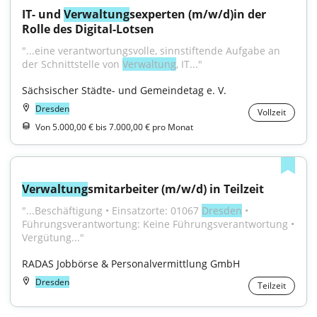
IT- und 
Verwaltung
sexperten (m/w/d)in der 
Rolle des Digital-Lotsen
"...eine verantwortungsvolle, sinnstiftende Aufgabe an 
der Schnittstelle von 
Verwaltung
, IT..."
Sächsischer Städte- und Gemeindetag e. V.
Dresden
Vollzeit
Von 5.000,00 € bis 7.000,00 € pro Monat
Verwaltung
smitarbeiter (m/w/d) in Teilzeit
"...Beschäftigung • Einsatzorte: 01067 
Dresden
 • 
Führungsverantwortung: Keine Führungsverantwortung • 
Vergütung..."
RADAS Jobbörse & Personalvermittlung GmbH
Dresden
Teilzeit