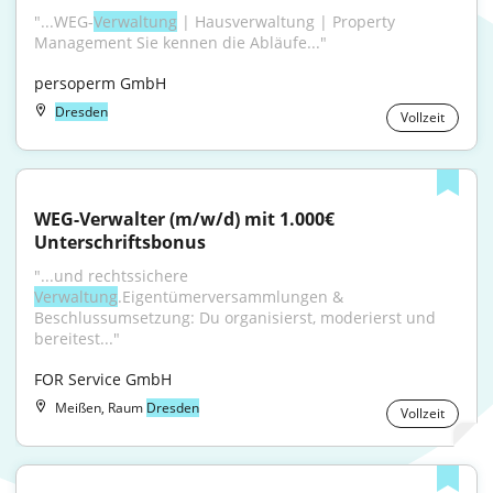
"...WEG-
Verwaltung
 | Hausverwaltung | Property 
Management Sie kennen die Abläufe..."
persoperm GmbH
Dresden
Vollzeit
WEG-Verwalter (m/w/d) mit 1.000€ 
Unterschriftsbonus
"...und rechtssichere 
Verwaltung
.Eigentümerversammlungen & 
Beschlussumsetzung: Du organisierst, moderierst und 
bereitest..."
FOR Service GmbH
Meißen, Raum
Dresden
Vollzeit