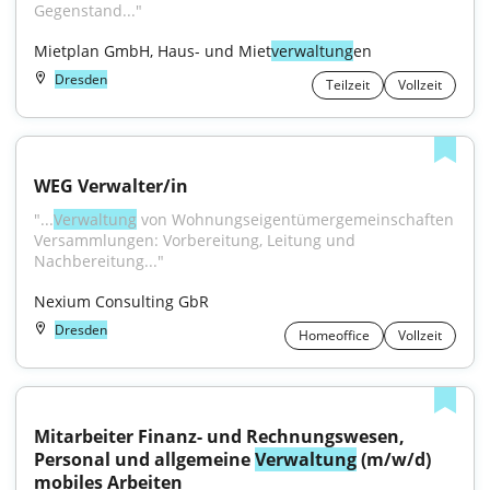
Gegenstand..."
Mietplan GmbH, Haus- und Miet
verwaltung
en
Dresden
Teilzeit
Vollzeit
WEG Verwalter/in
"...
Verwaltung
 von Wohnungseigentümergemeinschaften 
Versammlungen: Vorbereitung, Leitung und 
Nachbereitung..."
Nexium Consulting GbR
Dresden
Homeoffice
Vollzeit
Mitarbeiter Finanz- und Rechnungswesen, 
Personal und allgemeine 
Verwaltung
 (m/w/d) 
mobiles Arbeiten