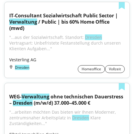
IT-Consultant Sozialwirtschaft Public Sector | 
Verwaltung
 / Public | bis 60% Home Office 
(mwd)
"...aus der Sozialwirtschaft. Standort: 
Dresden
Vertragsart: Unbefristete Festanstellung durch unseren 
Klienten Aufgaben..."
Vesterling AG
Dresden
Homeoffice
Vollzeit
WEG-
Verwaltung
 ohne technischen Dauerstress 
– 
Dresden
 (m/w/d) 37.000–45.000 €
"...arbeiten möchten Das bieten wir Ihnen Moderner, 
zentrumsnaher Arbeitsplatz in 
Dresden
 Klare 
Zuständigkeiten..."