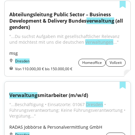
Abteilungsleitung Public Sector – Business 
Development & Delivery Bundes
verwaltung
 (all 
genders)
"...Du suchst Aufgaben mit gesellschaftlicher Relevanz 
und möchtest mit uns die deutschen 
Verwaltungen
..."
msg
Dresden
Homeoffice
Vollzeit
Von 110.000,00 € bis 150.000,00 €
Verwaltung
smitarbeiter (m/w/d)
"...Beschäftigung • Einsatzorte: 01067 
Dresden
 • 
Führungsverantwortung: Keine Führungsverantwortung • 
Vergütung..."
RADAS Jobbörse & Personalvermittlung GmbH
Dresden