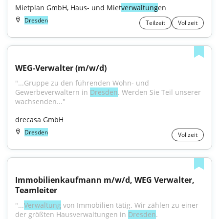
Mietplan GmbH, Haus- und Miet
verwaltung
en
Dresden
Teilzeit
Vollzeit
WEG-Verwalter (m/w/d)
"...Gruppe zu den führenden Wohn- und 
Gewerbeverwaltern in 
Dresden
. Werden Sie Teil unserer 
wachsenden..."
drecasa GmbH
Dresden
Vollzeit
Immobilienkaufmann m/w/d, WEG Verwalter, 
Teamleiter
"...
Verwaltung
 von Immobilien tätig. Wir zählen zu einer 
der größten Hausverwaltungen in 
Dresden
. 