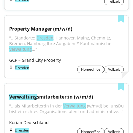
Teilzeit
Property Manager (m/w/d)
"...Standorte: 
Dresden
, Hannover, Mainz, Chemnitz, 
Bremen, Hamburg Ihre Aufgaben * Kaufmännische 
Verwaltung
..."
GCP – Grand City Property
Dresden
Homeoffice
Vollzeit
Verwaltung
smitarbeiter:in (w/m/d)
"...als Mitarbeiter:in in der 
Verwaltung
 (w/m/d) bei unsDu 
bist ein echtes Organisationstalent und administrative..."
Korian Deutschland
Dresden
Homeoffice
Vollzeit