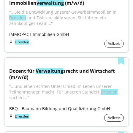
Immobilien
verwaltung
 (m/w/d)
"...Sie die Entwicklung unserer Gewerbeimmobilien in 
Dresden
 und Zwickau aktiv voran. Sie führen ein 
zehnköpfiges Team..."
IMMOPACT Immobilien GmbH
Dresden
Vollzeit
Dozent für 
Verwaltung
srecht und Wirtschaft 
(m/w/d)
"...und einen echten Unterschied im Leben unserer 
Teilnehmenden macht. Für unseren Standort 
Dresden
suchen..."
BBQ - Baumann Bildung und Qualifizierung GmbH
Dresden
Vollzeit