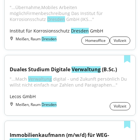
"...Übernahme,Mobiles Arbeiten 
möglichFirmenbeschreibung Das Institut für 
Korrosionsschutz 
Dresden
 GmbH (IKS..."
Institut für Korrosionsschutz 
Dresden
 GmbH
Meißen, Raum
Dresden
Homeoffice
Vollzeit
Duales Studium Digitale 
Verwaltung
 (B.Sc.)
"...Mach 
Verwaltung
 digital - und Zukunft persönlich Du 
willst nicht einfach nur Zahlen und Paragraphen..."
Lecos GmbH
Meißen, Raum
Dresden
Vollzeit
Immobilienkaufmann (m/w/d) für WEG-