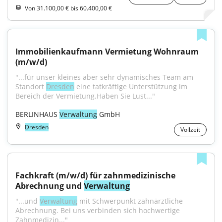
Von 31.100,00 € bis 60.400,00 €
Immobilienkaufmann Vermietung Wohnraum 
(m/w/d)
"...für unser kleines aber sehr dynamisches Team am 
Standort 
Dresden
 eine tatkräftige Unterstützung im 
Bereich der Vermietung.Haben Sie Lust..."
BERLINHAUS 
Verwaltung
 GmbH
Dresden
Vollzeit
Fachkraft (m/w/d) für zahnmedizinische 
Abrechnung und 
Verwaltung
"...und 
Verwaltung
 mit Schwerpunkt zahnärztliche 
Abrechnung. Bei uns verbinden sich hochwertige 
Zahnmedizin..."