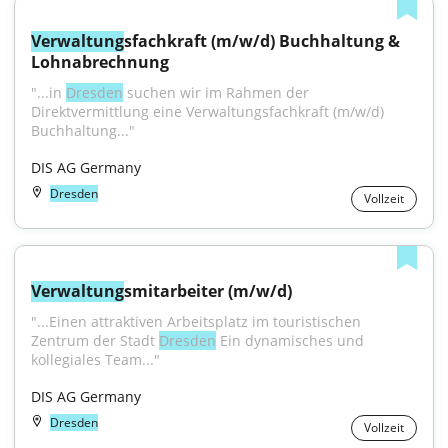
Verwaltung
sfachkraft (m/w/d) Buchhaltung & 
Lohnabrechnung
"...in 
Dresden
 suchen wir im Rahmen der 
Direktvermittlung eine Verwaltungsfachkraft (m/w/d) 
Buchhaltung..."
DIS AG Germany
Dresden
Vollzeit
Verwaltung
smitarbeiter (m/w/d)
"...Einen attraktiven Arbeitsplatz im touristischen 
Zentrum der Stadt 
Dresden
 Ein dynamisches und 
kollegiales Team..."
DIS AG Germany
Dresden
Vollzeit