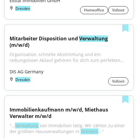
Elbtal Immobilien GmbH
Dresden
Homeoffice
Vollzeit
Mitarbeiter Disposition und 
Verwaltung
(m/w/d)
Organisation, schnelle Abstimmung und ein 
reibungsloser Ablauf gehören für dich zum perfekten...
DIS AG Germany
Dresden
Vollzeit
Immobilienkaufmann m/w/d, Miethaus 
Verwalter m/w/d
"...
Verwaltung
 von Immobilien tätig. Wir zählen zu einer 
der größten Hausverwaltungen in 
Dresden
..."