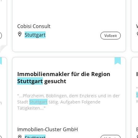
Cobisi Consult
Stuttgart
Vollzeit
Immobilienmakler für die Region 
Stuttgart
 gesucht
"...Pforzheim, Böblingen, dem Enzkreis und in der 
w
Stadt 
Stuttgart
 tätig. Aufgaben Folgende 
 
Tätigkeiten..."
Immobilien-Cluster GmbH