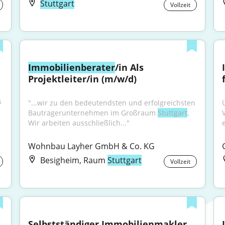
Stuttgart
Vollzeit
Immobilienberater
/in Als 
Projektleiter/in (m/w/d)
 
"...wir zu den bedeutendsten und erfolgreichsten 
Bauträgerunternehmen im Großraum 
Stuttgart
. 
Wir arbeiten ausschließlich..."
Wohnbau Layher GmbH & Co. KG
Besigheim, Raum
Stuttgart
Vollzeit
Selbstständiger Immobilienmakler 