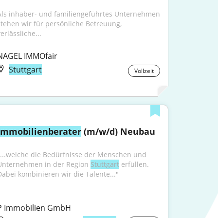
Als inhaber- und familiengeführtes Unternehmen 
stehen wir für persönliche Betreuung, 
erlässliche...
NAGEL IMMOfair
Stuttgart
Vollzeit
Immobilienberater
 (m/w/d) Neubau
"...welche die Bedürfnisse der Menschen und 
Unternehmen in der Region 
Stuttgart
 erfüllen. 
Dabei kombinieren wir die Talente..."
P Immobilien GmbH