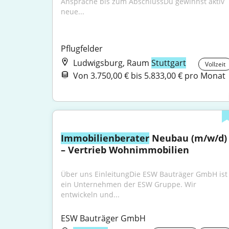
Ansprache bis zum AbschlussDu gewinnst aktiv 
neue...
Pflugfelder
Ludwigsburg, Raum
Stuttgart
Vollzeit
Von 3.750,00 € bis 5.833,00 € pro Monat
Immobilienberater
 Neubau (m/w/d) 
– Vertrieb Wohnimmobilien
Über uns EinleitungDie ESW Bauträger GmbH ist 
ein Unternehmen der ESW Gruppe. Wir 
entwickeln und...
ESW Bauträger GmbH