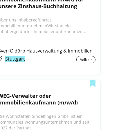
unsere Zinshaus-Buchhaltung
Über uns Inhabergeführtes 
ImmobilienunternehmenWir sind ein 
inhabergeführtes Immobilienunternehmen...
Sven Oldörp Hausverwaltung & Immobilien
Stuttgart
Vollzeit
WEG-Verwalter oder 
Immobilienkaufmann (m/w/d)
Die Wohnstätten Sindelfingen GmbH ist ein 
kommunales Wohnungsunternehmen und seit 
1927 der Partner...