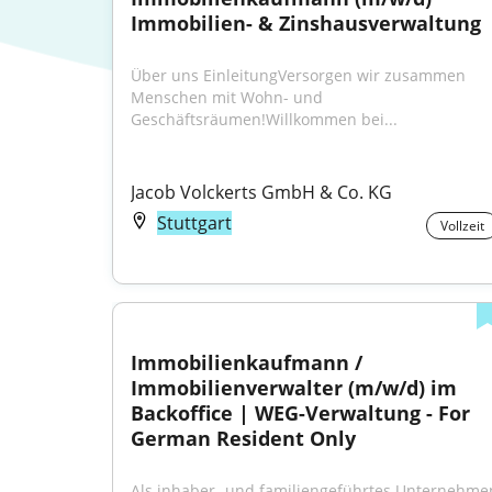
Immobilien- & Zinshausverwaltung
Über uns EinleitungVersorgen wir zusammen 
Menschen mit Wohn- und 
Geschäftsräumen!Willkommen bei...
Jacob Volckerts GmbH & Co. KG
Stuttgart
Vollzeit
Immobilienkaufmann / 
Immobilienverwalter (m/w/d) im 
Backoffice | WEG-Verwaltung - For 
German Resident Only
Als inhaber- und familiengeführtes Unternehmen