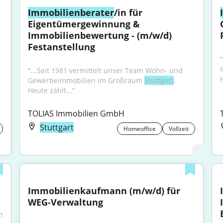
Immobilienberater
/in für 
Eigentümergewinnung & 
Immobilienbewertung - (m/w/d) 
Festanstellung
"...Seit 1981 vermittelt unser Team Wohn- und 
Gewerbeimmobilien im Großraum 
Stuttgart
. 
Heute zählt..."
TOLIAS Immobilien GmbH
Stuttgart
Homeoffice
Vollzeit
Immobilienkaufmann (m/w/d) für 
WEG-Verwaltung
 