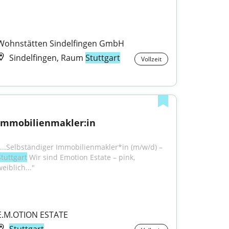
Wohnstätten Sindelfingen GmbH
Sindelfingen, Raum
Stuttgart
Vollzeit
Immobilienmakler:in
"...Selbständiger Immobilienmakler*in (m/w/d) – 
Stuttgart
 Wir sind Emotion Estate – pink, 
eiblich..."
E.M.OTION ESTATE