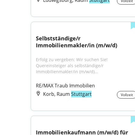
Ludwigsburg, Raum
Stuttgart
Vollzeit
Selbstständige/r 
Immobilienmakler/in (m/w/d)
Erfolg zu vergeben: Wir suchen Sie! 
Quereinsteiger als selbständige/r 
Immobilienmakler/in (m/w/d)...
RE/MAX Traub Immobilien
Korb, Raum
Stuttgart
Vollzeit
Immobilienkaufmann (m/w/d) für 