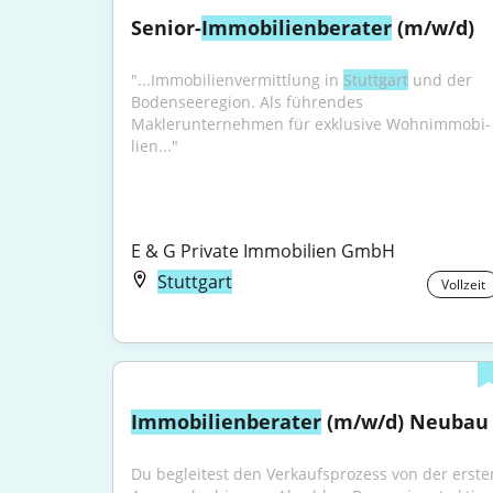
Senior-
Immobilienberater
 (m/w/d)
"...Immobilienvermittlung in 
Stuttgart
 und der 
Bodenseeregion. Als führendes 
Maklerunternehmen für exklusive Wohnimmobi­
lien..."
E & G Private Immobilien GmbH
Stuttgart
Vollzeit
Immobilienberater
 (m/w/d) Neubau
Du begleitest den Verkaufsprozess von der ersten