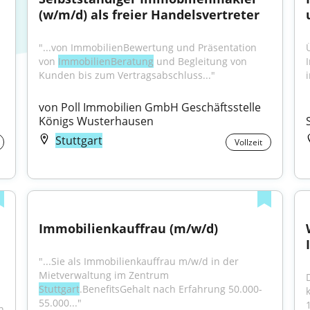
(w/m/d) als freier Handelsvertreter
"...von ImmobilienBewertung und Präsentation 
von 
ImmobilienBeratung
 und Begleitung von 
Kunden bis zum Vertragsabschluss..."
von Poll Immobilien GmbH Geschäftsstelle 
Königs Wusterhausen
Stuttgart
Vollzeit
Immobilienkauffrau (m/w/d)
"...Sie als Immobilienkauffrau m/w/d in der 
Mietverwaltung im Zentrum 
Stuttgart
.BenefitsGehalt nach Erfahrung 50.000-
55.000..."
 