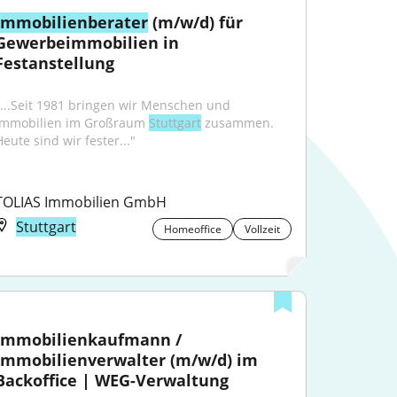
Immobilienberater
 (m/w/d) für 
Gewerbeimmobilien in 
Festanstellung
"...Seit 1981 bringen wir Menschen und 
Immobilien im Großraum 
Stuttgart
 zusammen. 
Heute sind wir fester..."
TOLIAS Immobilien GmbH
Stuttgart
Homeoffice
Vollzeit
Immobilienkaufmann / 
Immobilienverwalter (m/w/d) im 
Backoffice | WEG-Verwaltung