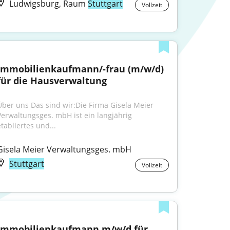
Ludwigsburg, Raum
Stuttgart
Vollzeit
Immobilienkaufmann/-frau (m/w/d) 
für die Hausverwaltung
Über uns Das sind wir:Die Firma Gisela Meier 
Verwaltungsges. mbH ist ein langjährig 
etabliertes und...
Gisela Meier Verwaltungsges. mbH
Stuttgart
Vollzeit
Immobilienkaufmann m/w/d für 