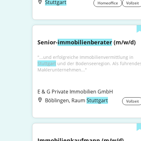
Stuttgart
Homeoffice
Vollzeit
Senior-
immobilienberater
 (m/w/d)
"...und erfolgreiche Immobilienvermittlung in 
Stuttgart
 und der Bodenseeregion. Als führendes
Maklerunternehmen..."
E & G Private Immobilien GmbH
Böblingen, Raum
Stuttgart
Vollzeit
Immobilienkaufmann (m/w/d) 