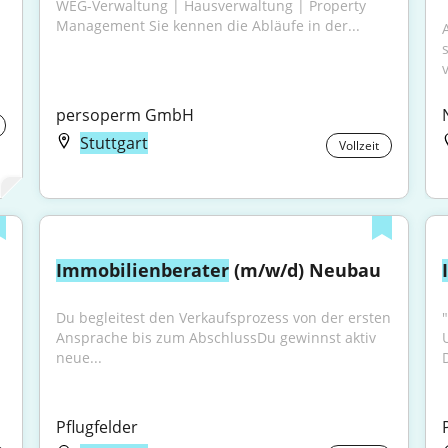
WEG-Verwaltung | Hausverwaltung | Property 
Management Sie kennen die Abläufe in der...
v
persoperm GmbH
Stuttgart
Vollzeit
Immobilienberater
 (m/w/d) Neubau
Du begleitest den Verkaufsprozess von der ersten 
Ansprache bis zum AbschlussDu gewinnst aktiv 
neue...
Pflugfelder