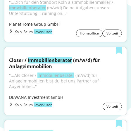
"...Dich für den Standort Köln als:Immobilienmakler / 
Immobilienberater
 (m/w/d) Deine Aufgaben, unsere 
Unterstützung: Training on..."
PlanetHome Group GmbH
Köln, Raum
Leverkusen
Homeoffice
Vollzeit
Closer / 
Immobilienberater
 (m/w/d) für 
Anlageimmobilien
"...Als Closer / 
Immobilienberater
 (m/w/d) für 
Anlageimmobilien bist du bei uns Partner auf 
Augenhöhe..."
DEWANA Investment GmbH
Köln, Raum
Leverkusen
Vollzeit