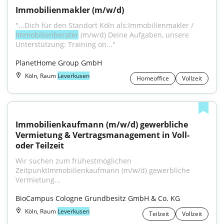
Immobilienmakler (m/w/d)
"...Dich für den Standort Köln als:Immobilienmakler / 
Immobilienberater
 (m/w/d) Deine Aufgaben, unsere 
Unterstützung: Training on..."
PlanetHome Group GmbH
Köln, Raum
Leverkusen
Homeoffice
Vollzeit
Immobilienkaufmann (m/w/d) gewerbliche 
Vermietung & Vertragsmanagement in Voll- 
oder Teilzeit
Wir suchen zum frühestmöglichen 
ZeitpunktImmobilienkaufmann (m/w/d) gewerbliche 
Vermietung...
BioCampus Cologne Grundbesitz GmbH & Co. KG
Köln, Raum
Leverkusen
Teilzeit
Vollzeit