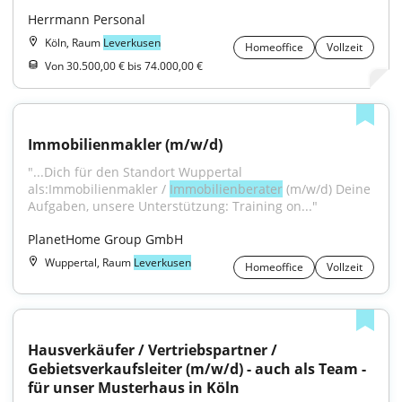
Herrmann Personal
Köln, Raum
Leverkusen
Homeoffice
Vollzeit
Von 30.500,00 € bis 74.000,00 €
Immobilienmakler (m/w/d)
"...Dich für den Standort Wuppertal 
als:Immobilienmakler / 
Immobilienberater
 (m/w/d) Deine 
Aufgaben, unsere Unterstützung: Training on..."
PlanetHome Group GmbH
Wuppertal, Raum
Leverkusen
Homeoffice
Vollzeit
Hausverkäufer / Vertriebspartner / 
Gebietsverkaufsleiter (m/w/d) - auch als Team - 
für unser Musterhaus in Köln