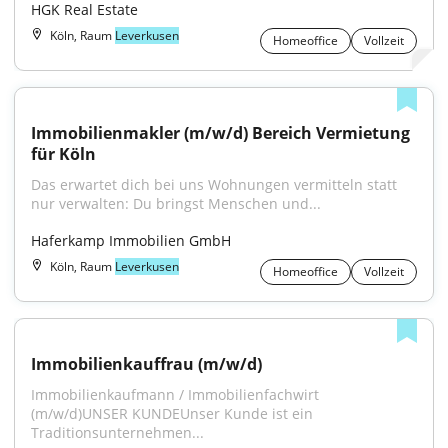
HGK Real Estate
Köln, Raum
Leverkusen
Homeoffice
Vollzeit
Immobilienmakler (m/w/d) Bereich Vermietung 
für Köln
Das erwartet dich bei uns Wohnungen vermitteln statt 
nur verwalten: Du bringst Menschen und...
Haferkamp Immobilien GmbH
Köln, Raum
Leverkusen
Homeoffice
Vollzeit
Immobilienkauffrau (m/w/d)
Immobilienkaufmann / Immobilienfachwirt 
(m/w/d)UNSER KUNDEUnser Kunde ist ein 
Traditionsunternehmen...