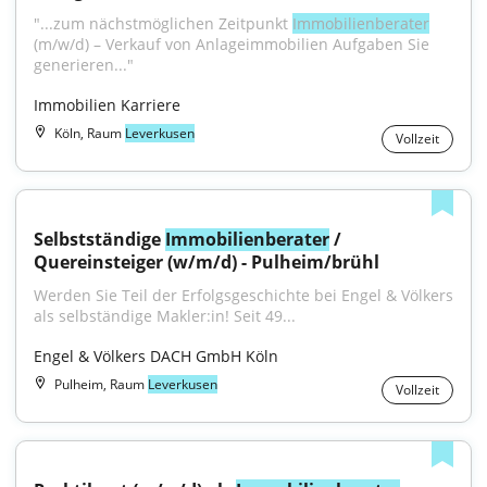
"...zum nächstmöglichen Zeitpunkt 
Immobilienberater
(m/w/d) – Verkauf von Anlageimmobilien Aufgaben Sie 
generieren..."
Immobilien Karriere
Köln, Raum
Leverkusen
Vollzeit
Selbstständige 
Immobilienberater
 / 
Quereinsteiger (w/m/d) - Pulheim/brühl
Werden Sie Teil der Erfolgsgeschichte bei Engel & Völkers 
als selbständige Makler:in! Seit 49...
Engel & Völkers DACH GmbH Köln
Pulheim, Raum
Leverkusen
Vollzeit