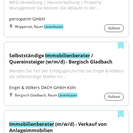
WEG-Verwaltung | Hausverwaltung | Property 
Management Sie kennen die Abläufe in der...
persoperm GmbH
Wuppertal, Raum
Leverkusen
Vollzeit
Selbstständige 
Immobilienberater
 / 
Quereinsteiger (w/m/d) - Bergisch Gladbach
Werden Sie Teil der Erfolgsgeschichte bei Engel & Völkers 
als selbständige Makler:in!...
Engel & Völkers DACH GmbH Köln
Bergisch Gladbach, Raum
Leverkusen
Vollzeit
Immobilienberater
 (m/w/d) - Verkauf von 
Anlageimmobilien