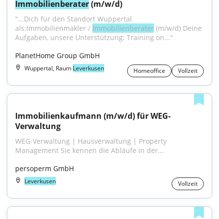
Immobilienberater
 (m/w/d)
"...Dich für den Standort Wuppertal 
als:Immobilienmakler / 
Immobilienberater
 (m/w/d) Deine 
Aufgaben, unsere Unterstützung: Training on..."
PlanetHome Group GmbH
Wuppertal, Raum
Leverkusen
Homeoffice
Vollzeit
Immobilienkaufmann (m/w/d) für WEG-
Verwaltung
WEG-Verwaltung | Hausverwaltung | Property 
Management Sie kennen die Abläufe in der...
persoperm GmbH
Leverkusen
Vollzeit