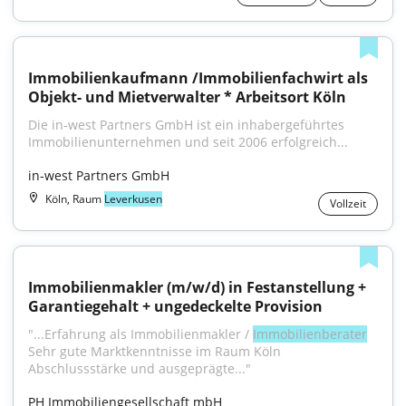
Immobilienkaufmann /Immobilienfachwirt als 
Objekt- und Mietverwalter * Arbeitsort Köln
Die in-west Partners GmbH ist ein inhabergeführtes 
Immobilienunternehmen und seit 2006 erfolgreich...
in-west Partners GmbH
Köln, Raum
Leverkusen
Vollzeit
Immobilienmakler (m/w/d) in Festanstellung + 
Garantiegehalt + ungedeckelte Provision
"...Erfahrung als Immobilienmakler / 
Immobilienberater
Sehr gute Marktkenntnisse im Raum Köln 
Abschlussstärke und ausgeprägte..."
PH Immobiliengesellschaft mbH