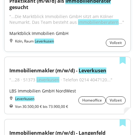
Praktikant (m/w/d) als 
Immobilienberater
gesucht
"...Die Marktblick Immobilien GmbH sitzt am Kölner 
Neumarkt. Das Team besteht aus 
Immobilienberatern
..."
Marktblick Immobilien GmbH
Köln, Raum
Leverkusen
Vollzeit
Immobilienmakler (m/w/d) - 
Leverkusen
"...28 · 51373 
Leverkusen
 · Telefon 0214 4047120..."
LBS Immobilien GmbH NordWest
Leverkusen
Homeoffice
Vollzeit
Von 30.500,00 € bis 73.900,00 €
Immobilienmakler (m/w/d) - Langenfeld