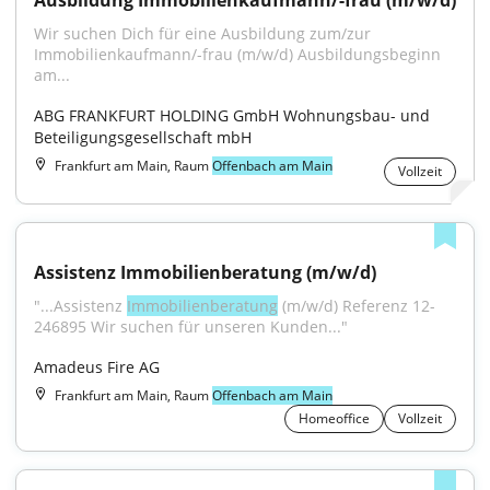
Ausbildung Immobilienkaufmann/-frau (m/w/d)
Wir suchen Dich für eine Ausbildung zum/zur 
Immobilienkaufmann/-frau (m/w/d) Ausbildungsbeginn 
am...
ABG FRANKFURT HOLDING GmbH Wohnungsbau- und 
Beteiligungsgesellschaft mbH
Frankfurt am Main, Raum
Offenbach am Main
Vollzeit
Assistenz Immobilienberatung (m/w/d)
"...Assistenz 
Immobilienberatung
 (m/w/d) Referenz 12-
246895 Wir suchen für unseren Kunden..."
Amadeus Fire AG
Frankfurt am Main, Raum
Offenbach am Main
Homeoffice
Vollzeit