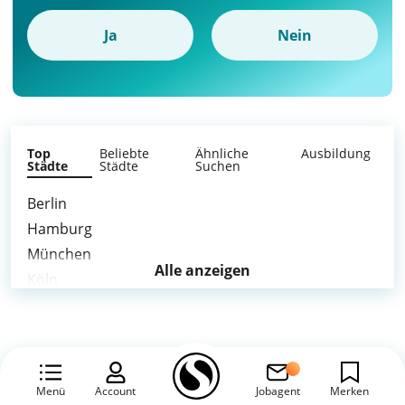
Ja
Nein
Top
Beliebte
Ähnliche
Ausbildung
Städte
Städte
Suchen
Berlin
Hamburg
München
Alle anzeigen
Köln
Frankfurt am Main
Stuttgart
Düsseldorf
Leipzig
Menü
Account
Jobagent
Merken