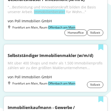
"...Bestleistung und Innovationskraft bilden die Basis 
unserer Arbeit. 
Immobilienberater
 für Wohn..."
von Poll Immobilien GmbH
Frankfurt am Main, Raum
Offenbach am Main
Homeoffice
Vollzeit
Selbstständiger Immobilienmakler (w/m/d)
Mit über 400 Shops und mehr als 1.500 Immobilienprofis 
zählen wir zu den größten Maklerunternehmen...
von Poll Immobilien GmbH
Frankfurt am Main, Raum
Offenbach am Main
Vollzeit
Immobilienkaufmann - Gewerbe / 