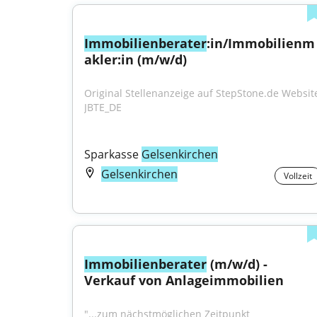
Immobilienberater
:in/Immobilienm
akler:in (m/w/d)
Original Stellenanzeige auf StepStone.de Website
JBTE_DE
Sparkasse 
Gelsenkirchen
Gelsenkirchen
Vollzeit
Immobilienberater
 (m/w/d) - 
Verkauf von Anlageimmobilien
"...zum nächstmöglichen Zeitpunkt 