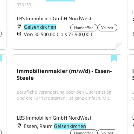
976150..."
LBS Immobilien GmbH NordWest
Gelsenkirchen
Homeoffice
Vollzeit
Von 30.500,00 € bis 73.900,00 €
Immobilienmakler (m/w/d) - Essen-
Steele
Berufliche Veränderung oder den Quereinstieg 
und die Karriere starten? Ist ganz einfach. Mit...
LBS Immobilien GmbH NordWest
Essen, Raum
Gelsenkirchen
Homeoffice
Vollzeit