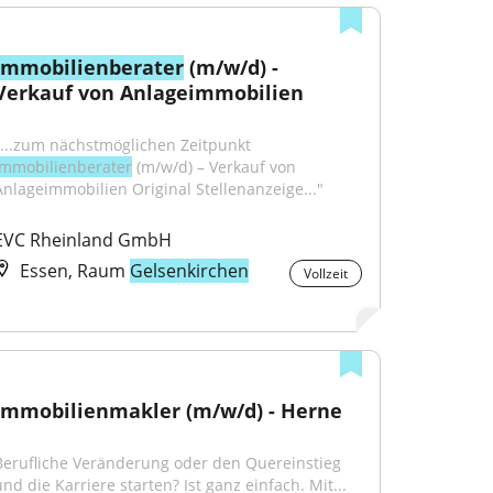
Immobilienberater
 (m/w/d) - 
Verkauf von Anlageimmobilien
"...zum nächstmöglichen Zeitpunkt 
Immobilienberater
 (m/w/d) – Verkauf von 
Anlageimmobilien Original Stellenanzeige..."
EVC Rheinland GmbH
Essen, Raum
Gelsenkirchen
Vollzeit
Immobilienmakler (m/w/d) - Herne
Berufliche Veränderung oder den Quereinstieg 
und die Karriere starten? Ist ganz einfach. Mit...