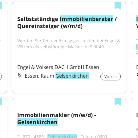
Selbstständige 
Immobilienberater
 / 
Quereinsteiger (w/m/d)
 
Werden Sie Teil der Erfolgsgeschichte bei Engel & 
Völkers als selbständige Makler:in! Seit 49...
Engel & Völkers DACH GmbH Essen
Essen, Raum
Gelsenkirchen
Vollzeit
Immobilienmakler (m/w/d) - 
Gelsenkirchen
"...270 · 45891 
Gelsenkirchen
 · Telefon 0209 