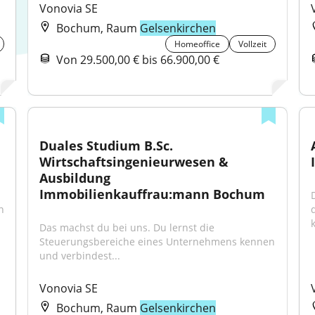
Vonovia SE
Bochum, Raum
Gelsenkirchen
Homeoffice
Vollzeit
Von 29.500,00 € bis 66.900,00 €
Duales Studium B.Sc. 
Wirtschaftsingenieurwesen & 
Ausbildung 
Immobilienkauffrau:mann Bochum
 
Das machst du bei uns. Du lernst die 
Steuerungsbereiche eines Unternehmens kennen 
und verbindest...
Vonovia SE
Bochum, Raum
Gelsenkirchen