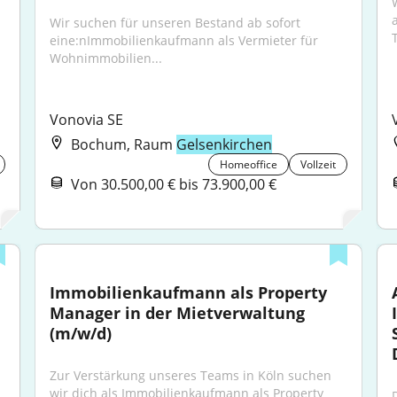
Wir suchen für unseren Bestand ab sofort 
eine:nImmobilienkaufmann als Vermieter für 
Wohnimmobilien...
Vonovia SE
Bochum, Raum
Gelsenkirchen
Homeoffice
Vollzeit
Von 30.500,00 € bis 73.900,00 €
Immobilienkaufmann als Property 
Manager in der Mietverwaltung 
(m/w/d)
 
Zur Verstärkung unseres Teams in Köln suchen 
wir dich als Immobilienkaufmann als Property 