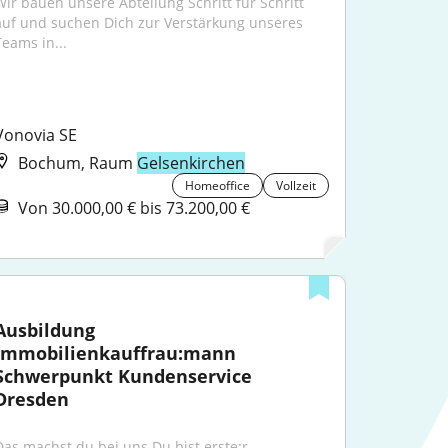
Wir bauen unsere Abteilung Schritt für Schritt 
auf und suchen Dich zur Verstärkung unseres 
Teams in...
Vonovia SE
Bochum, Raum
Gelsenkirchen
Homeoffice
Vollzeit
Von 30.000,00 € bis 73.200,00 €
Ausbildung 
Immobilienkauffrau:mann 
Schwerpunkt Kundenservice 
Dresden
Das machst du bei uns.Du bist erste:r 