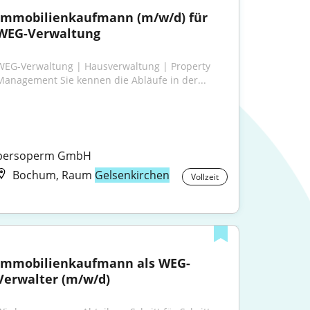
Immobilienkaufmann (m/w/d) für 
WEG-Verwaltung
WEG-Verwaltung | Hausverwaltung | Property 
Management Sie kennen die Abläufe in der...
persoperm GmbH
Bochum, Raum
Gelsenkirchen
Vollzeit
Immobilienkaufmann als WEG-
Verwalter (m/w/d)