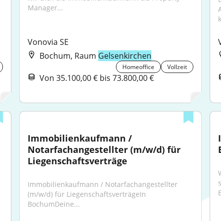
Manager...
Vonovia SE
Bochum, Raum
Gelsenkirchen
Homeoffice
Vollzeit
Von 35.100,00 € bis 73.800,00 €
Immobilienkaufmann / 
Notarfachangestellter (m/w/d) für 
Liegenschaftsverträge
Immobilienkaufmann / Notarfachangestellter 
(m/w/d) für LiegenschaftsverträgeIn 
BochumDeine...