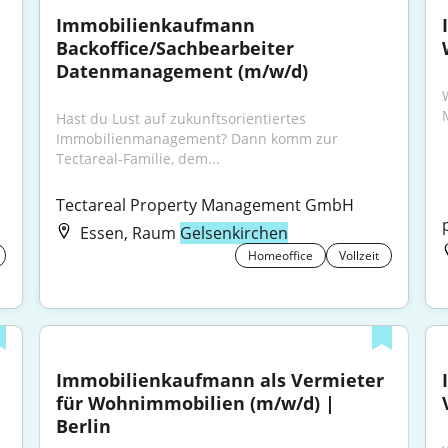
Immobilienkaufmann 
Backoffice/Sachbearbeiter 
Datenmanagement (m/w/d)
Hast du Lust auf zukunftsorientiertes 
Immobilienmanagement? Dann komm zur 
Tectareal-Familie, dem...
Tectareal Property Management GmbH
Essen, Raum
Gelsenkirchen
Homeoffice
Vollzeit
Immobilienkaufmann als Vermieter 
für Wohnimmobilien (m/w/d) | 
Berlin