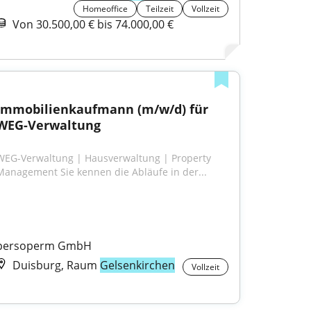
Homeoffice
Teilzeit
Vollzeit
Von 30.500,00 € bis 74.000,00 €
Immobilienkaufmann (m/w/d) für 
WEG-Verwaltung
WEG-Verwaltung | Hausverwaltung | Property 
Management Sie kennen die Abläufe in der...
persoperm GmbH
Duisburg, Raum
Gelsenkirchen
Vollzeit