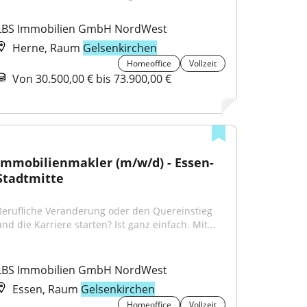
LBS Immobilien GmbH NordWest
Herne, Raum
Gelsenkirchen
Homeoffice
Vollzeit
Von 30.500,00 € bis 73.900,00 €
Immobilienmakler (m/w/d) - Essen-
Stadtmitte
Berufliche Veränderung oder den Quereinstieg 
und die Karriere starten? Ist ganz einfach. Mit...
LBS Immobilien GmbH NordWest
Essen, Raum
Gelsenkirchen
Homeoffice
Vollzeit