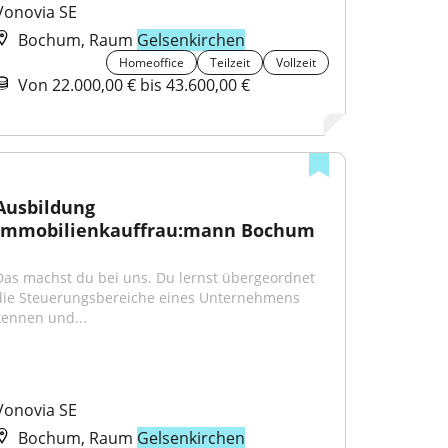
Vonovia SE
Bochum, Raum
Gelsenkirchen
Homeoffice
Teilzeit
Vollzeit
Von 22.000,00 € bis 43.600,00 €
Ausbildung 
Immobilienkauffrau:mann Bochum
Das machst du bei uns. Du lernst übergeordnet 
die Steuerungsbereiche eines Unternehmens 
kennen und...
Vonovia SE
Bochum, Raum
Gelsenkirchen