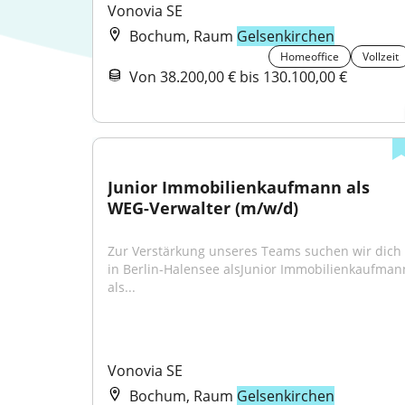
Vonovia SE
Bochum, Raum
Gelsenkirchen
Homeoffice
Vollzeit
Von 38.200,00 € bis 130.100,00 €
Junior Immobilienkaufmann als 
WEG-Verwalter (m/w/d)
Zur Verstärkung unseres Teams suchen wir dich 
in Berlin-Halensee alsJunior Immobilienkaufmann
als...
Vonovia SE
Bochum, Raum
Gelsenkirchen