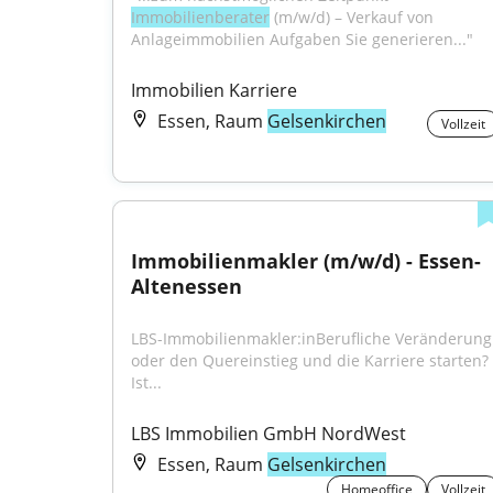
Immobilienberater
 (m/w/d) – Verkauf von 
Anlageimmobilien Aufgaben Sie generieren..."
Immobilien Karriere
Essen, Raum
Gelsenkirchen
Vollzeit
Immobilienmakler (m/w/d) - Essen-
Altenessen
LBS-Immobilienmakler:inBerufliche Veränderung 
oder den Quereinstieg und die Karriere starten? 
Ist...
LBS Immobilien GmbH NordWest
Essen, Raum
Gelsenkirchen
Homeoffice
Vollzeit