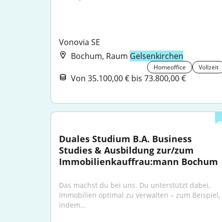
Vonovia SE
Bochum, Raum
Gelsenkirchen
Homeoffice
Vollzeit
Von 35.100,00 € bis 73.800,00 €
Duales Studium B.A. Business 
Studies & Ausbildung zur/zum 
Immobilienkauffrau:mann Bochum
Das machst du bei uns. Du unterstützt dabei, 
Immobilien optimal zu verwalten – zum Beispiel, 
indem...