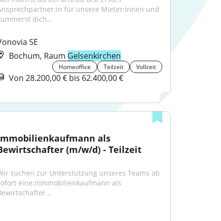
Ansprechpartner:in für unsere Mieter:innen und 
kümmerst dich...
Vonovia SE
Bochum, Raum
Gelsenkirchen
Homeoffice
Teilzeit
Vollzeit
Von 28.200,00 € bis 62.400,00 €
Immobilienkaufmann als 
Bewirtschafter (m/w/d) - Teilzeit
Wir suchen zur Unterstützung unseres Teams ab 
sofort eine:nImmobilienkaufmann als 
Bewirtschafter...