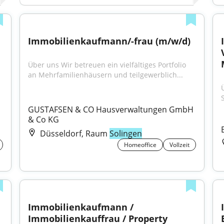
Immobilienkaufmann/-frau (m/w/d)
Über uns Wir betreuen ein vielfältiges Portfolio 
an Mehrfamilienhäusern und teilgewerblich...
Ü
GUSTAFSEN & CO Hausverwaltungen GmbH 
& Co KG
Düsseldorf, Raum
Solingen
Homeoffice
Vollzeit
Immobilienkaufmann / 
Immobilienkauffrau / Property 