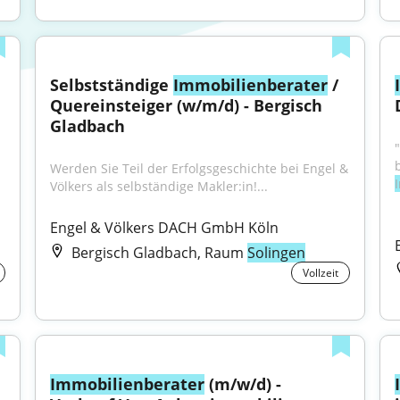
Selbstständige 
Immobilienberater
 / 
Quereinsteiger (w/m/d) - Bergisch 
Gladbach
Werden Sie Teil der Erfolgsgeschichte bei Engel & 
Völkers als selbständige Makler:in!...
Engel & Völkers DACH GmbH Köln
Bergisch Gladbach, Raum
Solingen
Vollzeit
Immobilienberater
 (m/w/d) - 