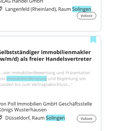
SILAG Handel GmbH
Langenfeld (Rheinland), Raum
Solingen
Vollzeit
Selbstständiger Immobilienmakler 
(w/m/d) als freier Handelsvertreter
"...von ImmobilienBewertung und Präsentation 
von 
ImmobilienBeratung
 und Begleitung von 
Kunden bis zum Vertragsabschluss..."
von Poll Immobilien GmbH Geschäftsstelle 
Königs Wusterhausen
Düsseldorf, Raum
Solingen
Vollzeit