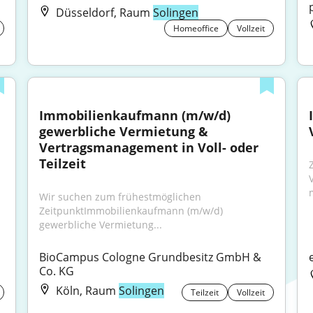
Düsseldorf, Raum
Solingen
Homeoffice
Vollzeit
Immobilienkaufmann (m/w/d) 
gewerbliche Vermietung & 
Vertragsmanagement in Voll- oder 
Teilzeit
Wir suchen zum frühestmöglichen 
ZeitpunktImmobilienkaufmann (m/w/d) 
gewerbliche Vermietung...
BioCampus Cologne Grundbesitz GmbH & 
Co. KG
Köln, Raum
Solingen
Teilzeit
Vollzeit