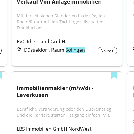
Verkauf Von Anlageimmobilien
Mit derzeit sieben Standorten in der Region 
"
Rhein/Ruhr und den Tochtergesellschaften 
Frankfurt am...
EVC Rheinland GmbH
Düsseldorf, Raum
Solingen
Vollzeit
Immobilienmakler (m/w/d) - 
Leverkusen
Berufliche Veränderung oder den Quereinstieg 
und die Karriere starten? Ist ganz einfach. Mit...
d
LBS Immobilien GmbH NordWest