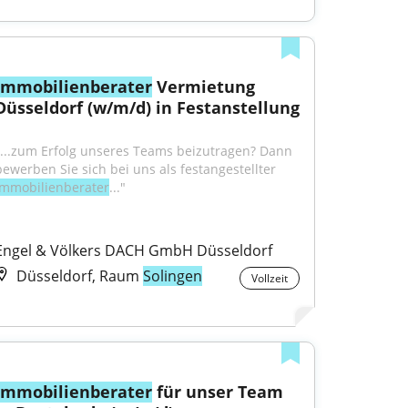
Immobilienberater
 Vermietung 
Düsseldorf (w/m/d) in Festanstellung
"...zum Erfolg unseres Teams beizutragen? Dann 
bewerben Sie sich bei uns als festangestellter 
Immobilienberater
..."
Engel & Völkers DACH GmbH Düsseldorf
Düsseldorf, Raum
Solingen
Vollzeit
Immobilienberater
 für unser Team 