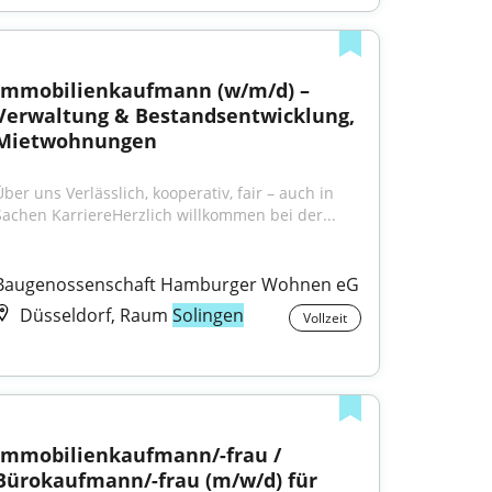
Immobilienkaufmann (w/m/d) – 
Verwaltung & Bestandsentwicklung, 
Mietwohnungen
ber uns Verlässlich, kooperativ, fair – auch in 
Sachen KarriereHerzlich willkommen bei der...
Baugenossenschaft Hamburger Wohnen eG
Düsseldorf, Raum
Solingen
Vollzeit
Immobilienkaufmann/-frau / 
Bürokaufmann/-frau (m/w/d) für 