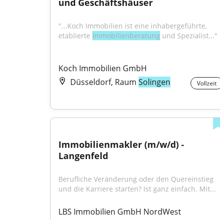
und Geschäftshäuser
"...Koch Immobilien ist eine inhabergeführte, 
etablierte 
Immobilienberatung
 und Spezialist..."
Koch Immobilien GmbH
Düsseldorf, Raum
Solingen
Vollzeit
Immobilienmakler (m/w/d) - 
Langenfeld
Berufliche Veränderung oder den Quereinstieg 
und die Karriere starten? Ist ganz einfach. Mit...
LBS Immobilien GmbH NordWest