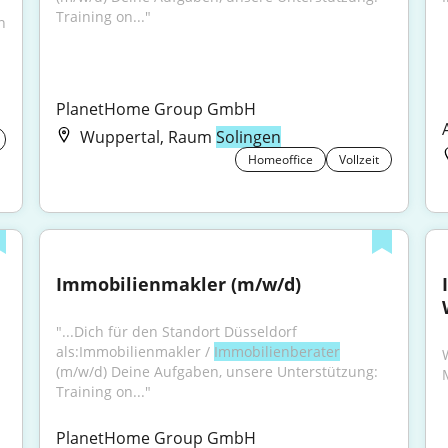
Training on..."
 
PlanetHome Group GmbH
Wuppertal, Raum
Solingen
Homeoffice
Vollzeit
Immobilienmakler (m/w/d)
"...Dich für den Standort Düsseldorf 
als:Immobilienmakler / 
Immobilienberater
(m/w/d) Deine Aufgaben, unsere Unterstützung: 
Training on..."
PlanetHome Group GmbH