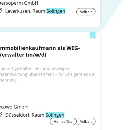
persoperm GmbH
Leverkusen, Raum
Solingen
Vollzeit
Immobilienkaufmann als WEG-
Verwalter (m/w/d)
Zukunft gestalten, Bestand bewegen, 
Verantwortung übernehmen – für uns geht es um 
mehr als...
ecowo GmbH
Düsseldorf, Raum
Solingen
Homeoffice
Vollzeit