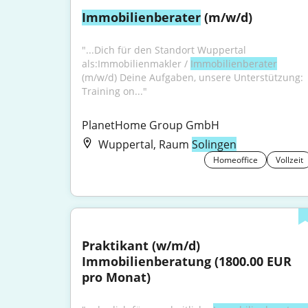
Immobilienberater
 (m/w/d)
"...Dich für den Standort Wuppertal 
als:Immobilienmakler / 
Immobilienberater
(m/w/d) Deine Aufgaben, unsere Unterstützung: 
Training on..."
PlanetHome Group GmbH
Wuppertal, Raum
Solingen
Homeoffice
Vollzeit
Praktikant (w/m/d) 
Immobilienberatung (1800.00 EUR 
pro Monat)