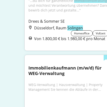
"...du dich für ganzheitliche 
Immobilienberatung
und möchtest Verantwortung übernehmen? Dann
bewirb dich jetzt und gestalte..."
Drees & Sommer SE
Düsseldorf, Raum
Solingen
Homeoffice
Vollzeit
Von 1.800,00 € bis 1.980,00 € pro Monat
Immobilienkaufmann (m/w/d) für 
WEG-Verwaltung
WEG-Verwaltung | Hausverwaltung | Property 
Management Sie kennen die Abläufe in der...