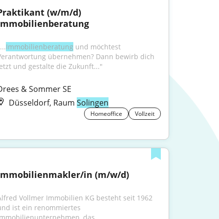
Praktikant (w/m/d) 
Immobilienberatung
...
Immobilienberatung
 und möchtest 
Verantwortung übernehmen? Dann bewirb dich 
jetzt und gestalte die Zukunft..."
Drees & Sommer SE
Düsseldorf, Raum
Solingen
Homeoffice
Vollzeit
Immobilienmakler/in (m/w/d)
Alfred Vollmer Immobilien KG besteht seit 1962 
und ist ein renommiertes 
Immobilienunternehmen, das...