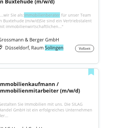
in Buxtehude (m/w/d)
...wir Sie als:
Immobilienberater
 für unser Team 
in Buxtehude (m/w/d)Sie sind ein Vertriebstalent 
mit immobilienwirtschaftlichen..."
Grossmann & Berger GmbH
Düsseldorf, Raum
Solingen
Vollzeit
Immobilienkaufmann / 
Immobilienmitarbeiter (m/w/d)
Gestalten Sie Immobilien mit uns. Die SILAG 
Handel GmbH ist ein erfolgreiches Unternehmen 
er...