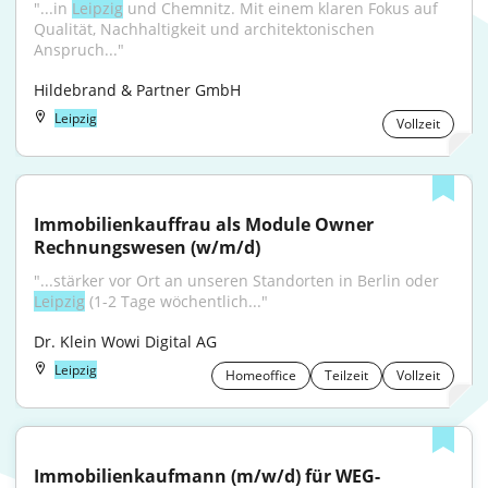
"...in 
Leipzig
 und Chemnitz. Mit einem klaren Fokus auf 
Qualität, Nachhaltigkeit und architektonischen 
Anspruch..."
Hildebrand & Partner GmbH
Leipzig
Vollzeit
Immobilienkauffrau als Module Owner 
Rechnungswesen (w/m/d)
"...stärker vor Ort an unseren Standorten in Berlin oder 
Leipzig
 (1-2 Tage wöchentlich..."
Dr. Klein Wowi Digital AG
Leipzig
Homeoffice
Teilzeit
Vollzeit
Immobilienkaufmann (m/w/d) für WEG-