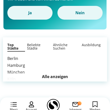
Ja
Nein
Top
Beliebte
Ähnliche
Ausbildung
Städte
Städte
Suchen
Berlin
Hamburg
München
Alle anzeigen
Köln
Frankfurt am Main
Stuttgart
Düsseldorf
Dortmund
Menü
Account
Jobagent
Merken