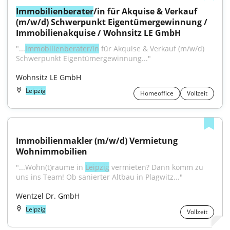
Immobilienberater
/in für Akquise & Verkauf 
(m/w/d) Schwerpunkt Eigentümergewinnung / 
Immobilienakquise / Wohnsitz LE GmbH
"...
Immobilienberater/in
 für Akquise & Verkauf (m/w/d) 
Schwerpunkt Eigentümergewinnung..."
Wohnsitz LE GmbH
Leipzig
Homeoffice
Vollzeit
Immobilienmakler (m/w/d) Vermietung 
Wohnimmobilien
"...Wohn(t)räume in 
Leipzig
 vermieten? Dann komm zu 
uns ins Team! Ob sanierter Altbau in Plagwitz..."
Wentzel Dr. GmbH
Leipzig
Vollzeit