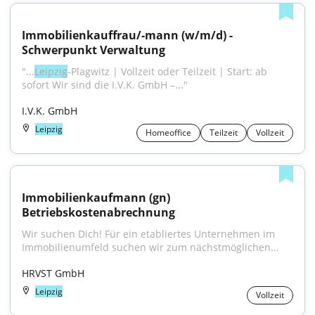
Immobilienkauffrau/-mann (w/m/d) - 
Schwerpunkt Verwaltung
"...
Leipzig
-Plagwitz | Vollzeit oder Teilzeit | Start: ab 
sofort Wir sind die I.V.K. GmbH –..."
I.V.K. GmbH
Leipzig
Homeoffice
Teilzeit
Vollzeit
Immobilienkaufmann (gn) 
Betriebskostenabrechnung
Wir suchen Dich! Für ein etabliertes Unternehmen im 
Immobilienumfeld suchen wir zum nächstmöglichen...
HRVST GmbH
Leipzig
Vollzeit