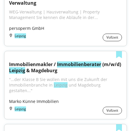
Verwaltung
WEG-Verwaltung | Hausverwaltung | Property 
Management Sie kennen die Abläufe in der...
persoperm GmbH
Leipzig
Vollzeit
Immobilienmakler / 
Immobilienberater
 (m/w/d) 
Leipzig
 & Magdeburg
"...der Klasse B Sie wollen mit uns die Zukunft der 
Immobilienbranche in 
Leipzig
 und Magdeburg 
gestalten..."
Marko Künne Immobilien
Leipzig
Vollzeit