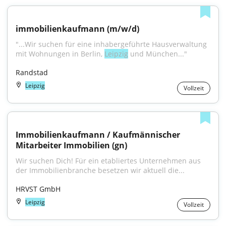
immobilienkaufmann (m/w/d)
"...Wir suchen für eine inhabergeführte Hausverwaltung 
mit Wohnungen in Berlin, 
Leipzig
 und München..."
Randstad
Leipzig
Vollzeit
Immobilienkaufmann / Kaufmännischer 
Mitarbeiter Immobilien (gn)
Wir suchen Dich! Für ein etabliertes Unternehmen aus 
der Immobilienbranche besetzen wir aktuell die...
HRVST GmbH
Leipzig
Vollzeit