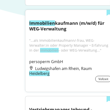
Immobilien
kaufmann (m/w/d) für 
WEG-Verwaltung
"...als Immobilienkaufmann/-frau, WEG-
Verwalter:in oder Property Manager • Erfahrung 
in der 
Immobilien
- oder WEG-Verwaltung..."
persoperm GmbH
Ludwigshafen am Rhein, Raum
Heidelberg
Vollzeit
Vertriebsmanager Inbound - 