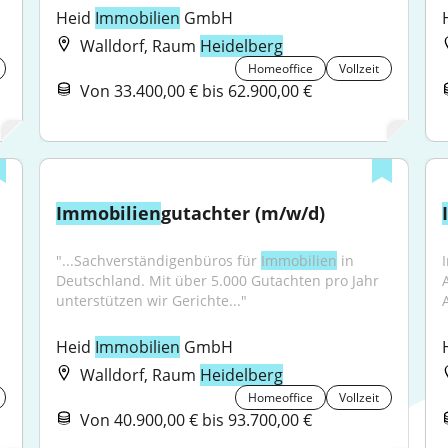
Heid 
Immobilien
 GmbH
Walldorf, Raum
Heidelberg
Homeoffice
Vollzeit
Von 33.400,00 € bis 62.900,00 €
Immobilien
gutachter (m/w/d)
"...Sachverständigenbüros für 
Immobilien
 in 
Deutschland. Mit über 5.000 Gutachten pro Jahr 
unterstützen wir Gerichte..."
Heid 
Immobilien
 GmbH
Walldorf, Raum
Heidelberg
Homeoffice
Vollzeit
Von 40.900,00 € bis 93.700,00 €