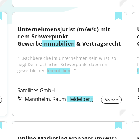
Unternehmensjurist (m/w/d) mit 
dem Schwerpunkt 
Gewerbe
immobilien
 & Vertragsrecht
"...Fachbereiche im Unternehmen sein wirst, so 
liegt Dein fachlicher Schwerpunkt dabei im 
gewerblichen 
Immobilien
..."
Satellites GmbH
Mannheim, Raum
Heidelberg
Vollzeit
Online Marketing Manager (m/w/d) - 