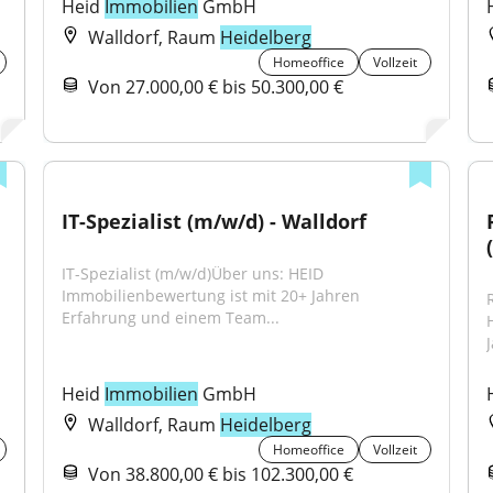
Heid 
Immobilien
 GmbH
Walldorf, Raum
Heidelberg
Homeoffice
Vollzeit
Von 27.000,00 € bis 50.300,00 €
IT-Spezialist (m/w/d) - Walldorf
IT-Spezialist (m/w/d)Über uns: HEID 
Immobilienbewertung ist mit 20+ Jahren 
Erfahrung und einem Team...
J
Heid 
Immobilien
 GmbH
Walldorf, Raum
Heidelberg
Homeoffice
Vollzeit
Von 38.800,00 € bis 102.300,00 €