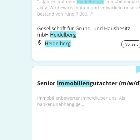
"...Jahren auf dem 
Heidelberger
 Immobilienmarkt
aktiv. Wir bewirtschaften und entwickeln unseren
Bestand von rund 7.300..."
Gesellschaft für Grund- und Hausbesitz 
mbH 
Heidelberg
Heidelberg
Vollzeit
Senior 
Immobilien
gutachter (m/w/d
Immobilienbewerter (m/w/d)Über uns: Als 
bankenunabhängige...