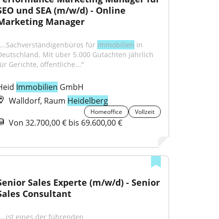
SEO und SEA (m/w/d) - Online 
Marketing Manager
"...Sachverständigenbüros für 
Immobilien
 in 
Deutschland. Mit über 5.000 Gutachten jährlich 
ür Gerichte, öffentliche..."
Heid 
Immobilien
 GmbH
Walldorf, Raum
Heidelberg
Homeoffice
Vollzeit
Von 32.700,00 € bis 69.600,00 €
Senior Sales Experte (m/w/d) - Senior 
Sales Consultant
...ist eines der führenden 