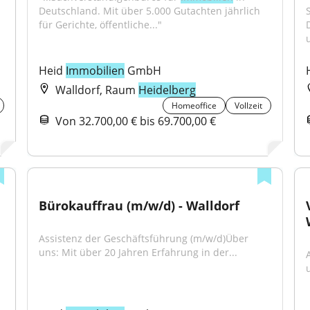
Deutschland. Mit über 5.000 Gutachten jährlich 
für Gerichte, öffentliche..."
Heid 
Immobilien
 GmbH
Walldorf, Raum
Heidelberg
Homeoffice
Vollzeit
Von 32.700,00 € bis 69.700,00 €
Bürokauffrau (m/w/d) - Walldorf
Assistenz der Geschäftsführung (m/w/d)Über 
uns: Mit über 20 Jahren Erfahrung in der...