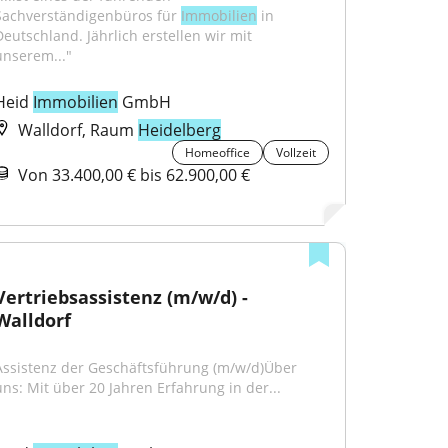
Sachverständigenbüros für 
Immobilien
 in 
Deutschland. Jährlich erstellen wir mit 
unserem..."
Heid 
Immobilien
 GmbH
Walldorf, Raum
Heidelberg
Homeoffice
Vollzeit
Von 33.400,00 € bis 62.900,00 €
Vertriebsassistenz (m/w/d) - 
Walldorf
Assistenz der Geschäftsführung (m/w/d)Über 
uns: Mit über 20 Jahren Erfahrung in der...