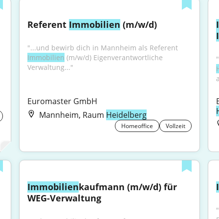
Referent 
Immobilien
 (m/w/d)
"...und bewirb dich in Mannheim als Referent 
Immobilien
 (m/w/d) Eigenverantwortliche 
Verwaltung..."
Euromaster GmbH
Mannheim, Raum
Heidelberg
Homeoffice
Vollzeit
Immobilien
kaufmann (m/w/d) für 
WEG-Verwaltung