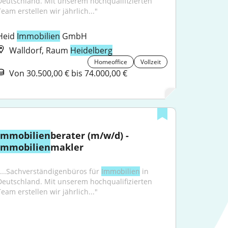
Deutschland. Mit unserem hochqualifizierten 
Team erstellen wir jährlich..."
Heid 
Immobilien
 GmbH
Walldorf, Raum
Heidelberg
Homeoffice
Vollzeit
Von 30.500,00 € bis 74.000,00 €
Immobilien
berater (m/w/d) - 
Immobilien
makler
"...Sachverständigenbüros für 
Immobilien
 in 
Deutschland. Mit unserem hochqualifizierten 
Team erstellen wir jährlich..."