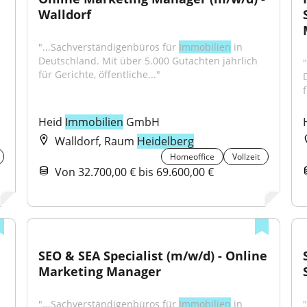
Walldorf
"...Sachverständigenbüros für 
Immobilien
 in 
Deutschland. Mit über 5.000 Gutachten jährlich 
für Gerichte, öffentliche..."
f
Heid 
Immobilien
 GmbH
Walldorf, Raum
Heidelberg
Homeoffice
Vollzeit
Von 32.700,00 € bis 69.600,00 €
SEO & SEA Specialist (m/w/d) - Online 
Marketing Manager
 
"...Sachverständigenbüros für 
Immobilien
 in 
"