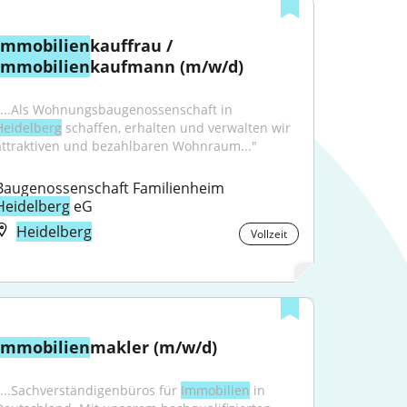
Immobilien
kauffrau / 
Immobilien
kaufmann (m/w/d)
"...Als Wohnungsbaugenossenschaft in 
Heidelberg
 schaffen, erhalten und verwalten wir 
attraktiven und bezahlbaren Wohnraum..."
Baugenossenschaft Familienheim 
Heidelberg
 eG
Heidelberg
Vollzeit
Immobilien
makler (m/w/d)
"...Sachverständigenbüros für 
Immobilien
 in 