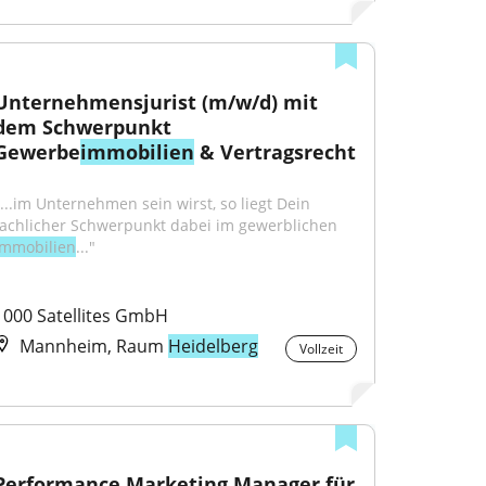
Unternehmensjurist (m/w/d) mit 
dem Schwerpunkt 
Gewerbe
immobilien
 & Vertragsrecht
"...im Unternehmen sein wirst, so liegt Dein 
fachlicher Schwerpunkt dabei im gewerblichen 
Immobilien
..."
1000 Satellites GmbH
Mannheim, Raum
Heidelberg
Vollzeit
Performance Marketing Manager für 