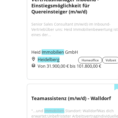
Einstiegs­möglichkeit für 
Quereinsteiger (m/w/d)
Senior Sales Consultant (m/w/d) im Inbound-
VertriebÜber uns: Heid Immobilienbewertung ist 
eines der...
Heid 
Immobilien
 GmbH
Heidelberg
Homeoffice
Vollzeit
Von 31.900,00 € bis 101.800,00 €
Teamassistenz (m/w/d) - Walldorf
"...und 
Immobilien
.Standort: WalldorfWas dich 
erwartet:Unbefristeter ArbeitsvertragIndividuelle