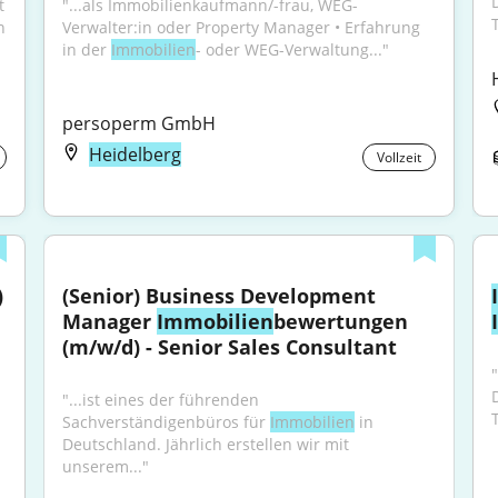
 
"...als Immobilienkaufmann/-frau, WEG-
 
Verwalter:in oder Property Manager • Erfahrung 
in der 
Immobilien
- oder WEG-Verwaltung..."
persoperm GmbH
Heidelberg
Vollzeit
)
(Senior) Business Development 
Manager 
Immobilien
bewertungen 
(m/w/d) - Senior Sales Consultant
"...ist eines der führenden 
Sachverständigenbüros für 
Immobilien
 in 
Deutschland. Jährlich erstellen wir mit 
unserem..."