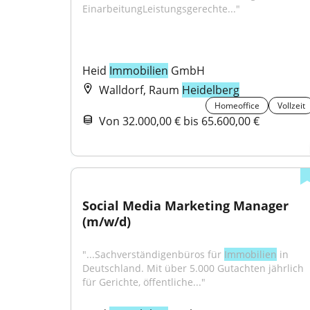
EinarbeitungLeistungsgerechte..."
Heid 
Immobilien
 GmbH
Walldorf, Raum
Heidelberg
Homeoffice
Vollzeit
Von 32.000,00 € bis 65.600,00 €
Social Media Marketing Manager 
(m/w/d)
"...Sachverständigenbüros für 
Immobilien
 in 
Deutschland. Mit über 5.000 Gutachten jährlich 
für Gerichte, öffentliche..."