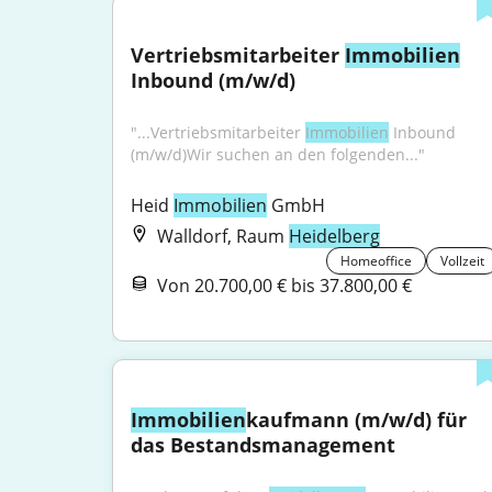
Ver­triebs­mit­ar­bei­ter 
Immobilien
Inbound (m/w/d)
"...Vertriebsmitarbeiter 
Immobilien
 Inbound 
(m/w/d)Wir suchen an den folgenden..."
Heid 
Immobilien
 GmbH
Walldorf, Raum
Heidelberg
Homeoffice
Vollzeit
Von 20.700,00 € bis 37.800,00 €
Immobilien
kaufmann (m/w/d) für 
das Bestandsmanagement