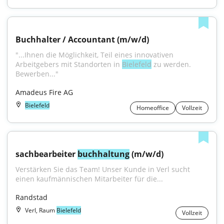
Buchhalter / Accountant (m/w/d)
"...Ihnen die Möglichkeit, Teil eines innovativen 
Arbeitgebers mit Standorten in 
Bielefeld
 zu werden. 
Bewerben..."
Amadeus Fire AG
Bielefeld
Homeoffice
Vollzeit
sachbearbeiter 
buchhaltung
 (m/w/d)
Verstärken Sie das Team! Unser Kunde in Verl sucht 
einen kaufmännischen Mitarbeiter für die...
Randstad
Verl, Raum
Bielefeld
Vollzeit