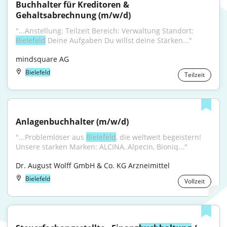
Buchhalter für Kreditoren & 
Gehaltsabrechnung (m/w/d)
"...Anstellung: Teilzeit Bereich: Verwaltung Standort: 
Bielefeld
 Deine Aufgaben Du willst deine Stärken..."
mindsquare AG
Bielefeld
Teilzeit
Anlagenbuchhalter (m/w/d)
"...Problemlöser aus 
Bielefeld
, die weltweit begeistern! 
Unsere starken Marken: ALCINA, Alpecin, Bioniq..."
Dr. August Wolff GmbH & Co. KG Arzneimittel
Bielefeld
Vollzeit