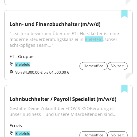
Lohn- und Finanzbuchhalter (m/w/d)
"...sich zu bewerben.Über unsETL Horstkötter ist eine 
moderne Steuerberatungskanzlei in 
Bielefeld
. Unser 
achtköpfiges Team..."
ETL-Gruppe
Bielefeld
Homeoffice
Vollzeit
Von 34.300,00 € bis 64.500,00 €
Lohnbuchhalter / Payroll Specialist (m/w/d)
Gestalte Deine Zukunft bei ECOVIS KSOBeratung ist 
unser Business – und unsere Mitarbeitenden sind...
Ecovis
Bielefeld
Homeoffice
Vollzeit