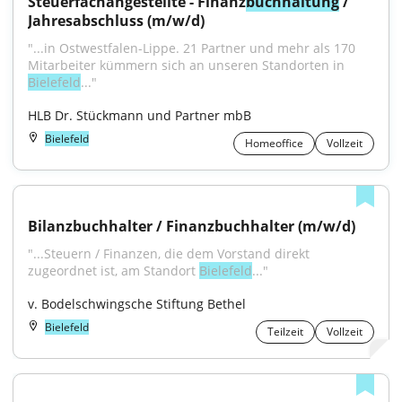
Steuerfachangestellte - Finanz
buchhaltung
 / 
Jahresabschluss (m/w/d)
"...in Ostwestfalen-Lippe. 21 Partner und mehr als 170 
Mitarbeiter kümmern sich an unseren Standorten in 
Bielefeld
..."
HLB Dr. Stückmann und Partner mbB
Bielefeld
Homeoffice
Vollzeit
Bilanzbuchhalter / Finanzbuchhalter (m/w/d)
"...Steuern / Finanzen, die dem Vorstand direkt 
zugeordnet ist, am Standort 
Bielefeld
..."
v. Bodelschwingsche Stiftung Bethel
Bielefeld
Teilzeit
Vollzeit