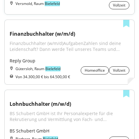
Versmold, Raum
Bielefeld
Vollzeit
Finanzbuchhalter (w/m/d)
Finanzbuchhalter (w/m/d)AufgabenZahlen sind deine 
Leidenschaft? Dann werde Teil unseres Teams und...
Reply Group
Gütersloh, Raum
Bielefeld
Homeoffice
Vollzeit
Von 34.300,00 € bis 64.500,00 €
Lohnbuchhalter (m/w/d)
BS Schubert GmbH ist Ihr Personalexperte für die 
Rekrutierung und Vermittlung von Fach- und...
BS Schubert GmbH
Rietberg, Raum
Bielefeld