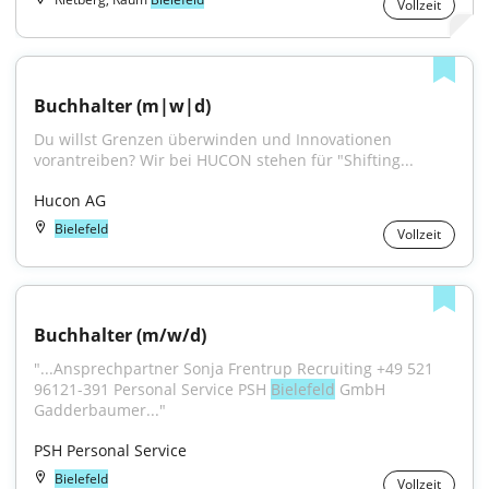
Vollzeit
Buchhalter (m|w|d)
Du willst Grenzen überwinden und Innovationen 
vorantreiben? Wir bei HUCON stehen für "Shifting...
Hucon AG
Bielefeld
Vollzeit
Buchhalter (m/w/d)
"...Ansprechpartner Sonja Frentrup Recruiting +49 521 
96121-391 Personal Service PSH 
Bielefeld
 GmbH 
Gadderbaumer..."
PSH Personal Service
Bielefeld
Vollzeit