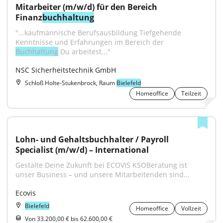
Mitarbeiter (m/w/d) für den Bereich 
Finanz
buchhaltung
"...kaufmännische Berufsausbildung Tiefgehende 
Kenntnisse und Erfahrungen im Bereich der 
Buchhaltung
 Du arbeitest..."
NSC Sicherheitstechnik GmbH
Schloß Holte-Stukenbrock, Raum
Bielefeld
Homeoffice
Teilzeit
Lohn- und Gehaltsbuchhalter / Payroll 
Specialist (m/w/d) – International
Gestalte Deine Zukunft bei ECOVIS KSOBeratung ist 
unser Business – und unsere Mitarbeitenden sind...
Ecovis
Bielefeld
Homeoffice
Vollzeit
Von 33.200,00 € bis 62.600,00 €