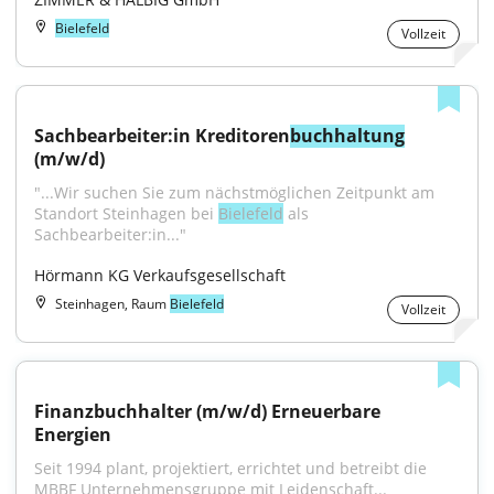
Bielefeld
Vollzeit
Sachbearbeiter:in Kreditoren
buchhaltung
(m/w/d)
"...Wir suchen Sie zum nächstmöglichen Zeitpunkt am 
Standort Steinhagen bei 
Bielefeld
 als 
Sachbearbeiter:in..."
Hörmann KG Verkaufsgesellschaft
Steinhagen, Raum
Bielefeld
Vollzeit
Finanzbuchhalter (m/w/d) Erneuerbare 
Energien
Seit 1994 plant, projektiert, errichtet und betreibt die 
MBBF Unternehmensgruppe mit Leidenschaft...