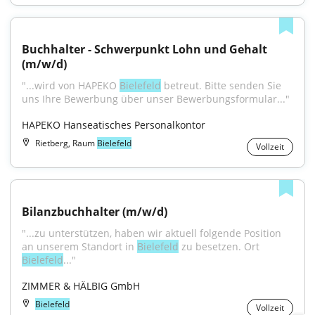
Buchhalter - Schwerpunkt Lohn und Gehalt 
(m/w/d)
"...wird von HAPEKO 
Bielefeld
 betreut. Bitte senden Sie 
uns Ihre Bewerbung über unser Bewerbungsformular..."
HAPEKO Hanseatisches Personalkontor
Rietberg, Raum
Bielefeld
Vollzeit
Bilanzbuchhalter (m/w/d)
"...zu unterstützen, haben wir aktuell folgende Position 
an unserem Standort in 
Bielefeld
 zu besetzen. Ort 
Bielefeld
..."
ZIMMER & HÄLBIG GmbH
Bielefeld
Vollzeit