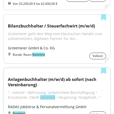
Von 33.200,00 € bis 62.600,00 €
Bilanzbuchhalter / Steuerfachwirt (m/w/d)
Grotemeier geht den Weg vom klassischen Handel zum 
vollvernetzten, digitalen Partner für die...
Grotemeier GmbH & Co. KG
Bünde, Raum
Bielefeld
Vollzeit
Anlagenbuchhalter (m/w/d) ab sofort (nach 
Vereinbarung)
"...Vollzeit • Befristung: Unbefristete Beschäftigung • 
Einsatzorte: 33649 
Bielefeld
 • Vergütung: Festgehalt..."
RADAS Jobbörse & Personalvermittlung GmbH
Bielefeld