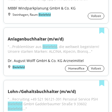
MBBF Windparkplanung GmbH & Co. KG
Steinhagen, Raum
Bielefeld
Vollzeit
Anlagenbuchhalter (m/w/d)
"...Problemlöser aus 
Bielefeld
, die weltweit begeistern! 
Unsere starken Marken: ALCINA, Alpecin, Bioniq..."
Dr. August Wolff GmbH & Co. KG Arzneimittel
Bielefeld
Homeoffice
Vollzeit
Lohn-/Gehaltsbuchhalter (m/w/d)
"...Recruiting +49 521 96121-391 Personal Service PSH 
Bielefeld
 GmbH Gadderbaumer Straße 9 33602 
Bielefeld
..."