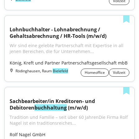
Vollzeit
Lohnbuchhalter - Lohnabrechnung / 
Gehaltsabrechnung / HR-Tools (m/w/d)
Wir sind eine gelebte Partnerschaft mit Expertise in all 
jenen Bereichen, die für Unternehmen...
König, Kreft und Partner Partnerschaftsgesellschaft mbB
Rödinghausen, Raum
Bielefeld
Homeoffice
Vollzeit
Sachbearbeiter/in Kreditoren- und 
Debitoren
buchhaltung
 (m/w/d)
Tradition und Familie – seit über 60 JahrenDie Firma Rolf 
Nagel ist ein traditionsreiches...
Rolf Nagel GmbH