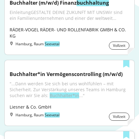
Buchhalter (m/w/d) Finanz
buchhaltung
EinleitungGESTALTE DEINE ZUKUNFT MIT UNSWir sind 
ein Familienunternehmen und einer der weltweit...
RÄDER-VOGEL RÄDER- UND ROLLENFABRIK GMBH & CO. 
KG
Hamburg, Raum
Seevetal
Vollzeit
Buchhalter*in Vermögenscontrolling (m/w/d)
"...Dann werden Sie sich bei uns wohlfühlen – mit 
Sicherheit. Zur Verstärkung unseres Teams in Hamburg 
suchen wir Sie als: 
Buchhalter*in
..."
Liesner & Co. GmbH
Hamburg, Raum
Seevetal
Vollzeit