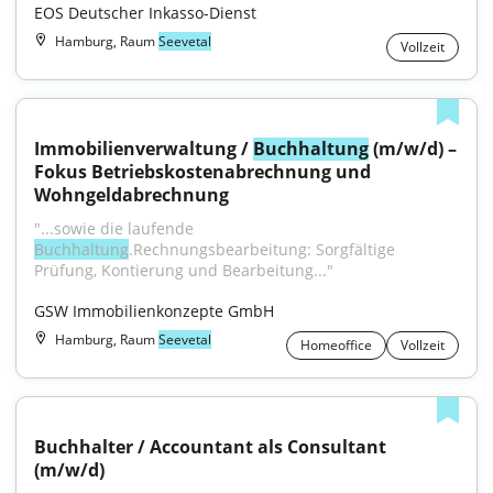
EOS Deutscher Inkasso-Dienst
Hamburg, Raum
Seevetal
Vollzeit
Immobilienverwaltung / 
Buchhaltung
 (m/w/d) – 
Fokus Betriebskostenabrechnung und 
Wohngeldabrechnung
"...sowie die laufende 
Buchhaltung
.Rechnungsbearbeitung: Sorgfältige 
Prüfung, Kontierung und Bearbeitung..."
GSW Immobilienkonzepte GmbH
Hamburg, Raum
Seevetal
Homeoffice
Vollzeit
Buchhalter / Accountant als Consultant 
(m/w/d)