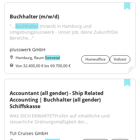
Buchhalter (m/w/d)
"...
Buchhalter
 (m/w/d) in Hamburg und 
Umgebungplusswerk - Unser Job, deine Zukunft!Die 
Bereiche..."
plusswerk GmbH
Hamburg, Raum
Seevetal
Homeoffice
Vollzeit
Von 32.400,00 € bis 69.700,00 €
Accountant (all gender) - Ship Related 
Accounting | Buchhalter (all gender) 
Schiffskasse
WAS DICH ERWARTETPrüfen auf inhaltliche und 
steuerliche Ordnungsmäßigkeit der...
TUI Cruises GmbH