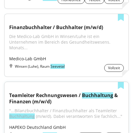
Finanzbuchhalter / Buchhalter (m/w/d)
Die Medico-Lab GmbH in Winsen/Luhe ist ein 
Unternehmen im Bereich des Gesundheitswesens. 
Monats...
Medico-Lab GmbH
Winsen (Luhe), Raum
Seevetal
Vollzeit
Teamleiter Rechnungswesen / 
Buchhaltung
 & 
Finanzen (m/w/d)
"...Bilanzbuchhalter / Finanzbuchhalter als Teamleiter 
Buchhaltung
 (m/w/d). Dabei verantworten Sie fachlich..."
HAPEKO Deutschland GmbH