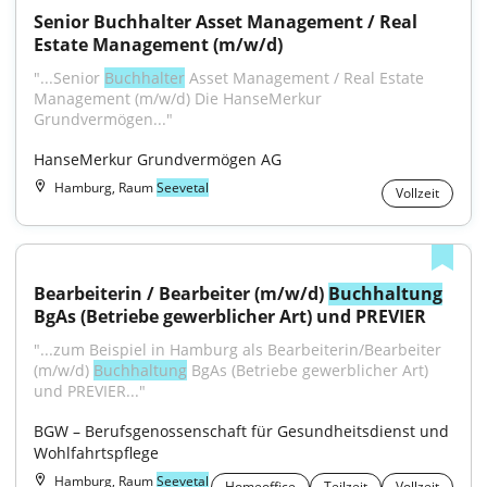
Senior Buchhalter Asset Management / Real 
Estate Management (m/w/d)
"...Senior 
Buchhalter
 Asset Management / Real Estate 
Management (m/w/d) Die HanseMerkur 
Grundvermögen..."
HanseMerkur Grundvermögen AG
Hamburg, Raum
Seevetal
Vollzeit
Bearbeiterin / Bearbeiter (m/w/d) 
Buchhaltung
BgAs (Betriebe gewerblicher Art) und PREVIER
"...zum Beispiel in Hamburg als Bearbeiterin/Bearbeiter 
(m/w/d) 
Buchhaltung
 BgAs (Betriebe gewerblicher Art) 
und PREVIER..."
BGW – Berufsgenossenschaft für Gesundheitsdienst und 
Wohlfahrtspflege
Hamburg, Raum
Seevetal
Homeoffice
Teilzeit
Vollzeit