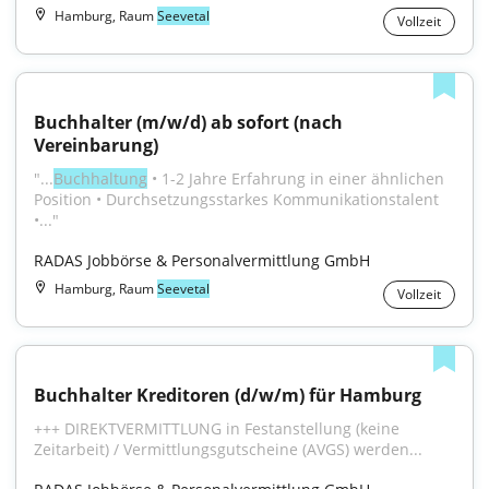
Hamburg, Raum
Seevetal
Vollzeit
Buchhalter (m/w/d) ab sofort (nach 
Vereinbarung)
"...
Buchhaltung
 • 1-2 Jahre Erfahrung in einer ähnlichen 
Position • Durchsetzungsstarkes Kommunikationstalent 
•..."
RADAS Jobbörse & Personalvermittlung GmbH
Hamburg, Raum
Seevetal
Vollzeit
Buchhalter Kreditoren (d/w/m) für Hamburg
+++ DIREKTVERMITTLUNG in Festanstellung (keine 
Zeitarbeit) / Vermittlungsgutscheine (AVGS) werden...