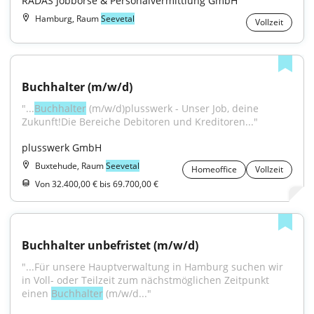
RADAS Jobbörse & Personalvermittlung GmbH
Hamburg, Raum
Seevetal
Vollzeit
Buchhalter (m/w/d)
"...
Buchhalter
 (m/w/d)plusswerk - Unser Job, deine 
Zukunft!Die Bereiche Debitoren und Kreditoren..."
plusswerk GmbH
Buxtehude, Raum
Seevetal
Homeoffice
Vollzeit
Von 32.400,00 € bis 69.700,00 €
Buchhalter unbefristet (m/w/d)
"...Für unsere Hauptverwaltung in Hamburg suchen wir 
in Voll- oder Teilzeit zum nächstmöglichen Zeitpunkt 
einen 
Buchhalter
 (m/w/d..."