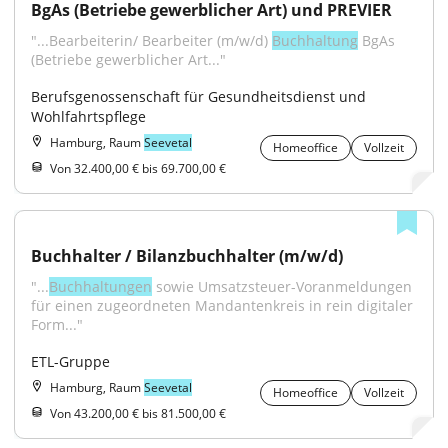
BgAs (Betriebe gewerblicher Art) und PREVIER
"...Bearbeiterin/ Bearbeiter (m/w/d) 
Buchhaltung
 BgAs 
(Betriebe gewerblicher Art..."
Berufsgenossenschaft für Gesundheitsdienst und 
Wohlfahrtspflege
Hamburg, Raum
Seevetal
Homeoffice
Vollzeit
Von 32.400,00 € bis 69.700,00 €
Buchhalter / Bilanzbuchhalter (m/w/d)
"...
Buchhaltungen
 sowie Umsatzsteuer-Voranmeldungen 
für einen zugeordneten Mandantenkreis in rein digitaler 
Form..."
ETL-Gruppe
Hamburg, Raum
Seevetal
Homeoffice
Vollzeit
Von 43.200,00 € bis 81.500,00 €