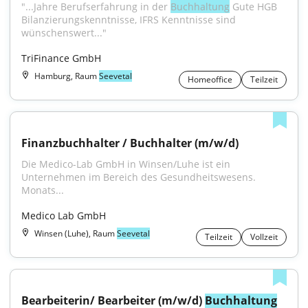
"...Jahre Berufserfahrung in der 
Buchhaltung
 Gute HGB 
Bilanzierungskenntnisse, IFRS Kenntnisse sind 
wünschenswert..."
TriFinance GmbH
Hamburg, Raum
Seevetal
Homeoffice
Teilzeit
Finanzbuchhalter / Buchhalter (m/w/d)
Die Medico-Lab GmbH in Winsen/Luhe ist ein 
Unternehmen im Bereich des Gesundheitswesens. 
Monats...
Medico Lab GmbH
Winsen (Luhe), Raum
Seevetal
Teilzeit
Vollzeit
Bearbeiterin/ Bearbeiter (m/w/d) 
Buchhaltung