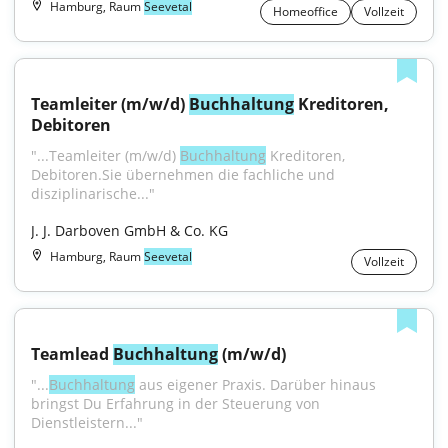
Hamburg, Raum
Seevetal
Homeoffice
Vollzeit
Teamleiter (m/w/d) 
Buchhaltung
 Kreditoren, 
Debitoren
"...Teamleiter (m/w/d) 
Buchhaltung
 Kreditoren, 
Debitoren.Sie übernehmen die fachliche und 
disziplinarische..."
J. J. Darboven GmbH & Co. KG
Hamburg, Raum
Seevetal
Vollzeit
Teamlead 
Buchhaltung
 (m/w/d)
"...
Buchhaltung
 aus eigener Praxis. Darüber hinaus 
bringst Du Erfahrung in der Steuerung von 
Dienstleistern..."