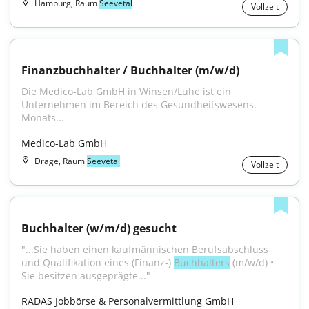
Hamburg, Raum
Seevetal
Vollzeit
Finanzbuchhalter / Buchhalter (m/w/d)
Die Medico-Lab GmbH in Winsen/Luhe ist ein 
Unternehmen im Bereich des Gesundheitswesens. 
Monats...
Medico-Lab GmbH
Drage, Raum
Seevetal
Vollzeit
Buchhalter (w/m/d) gesucht
"...Sie haben einen kaufmännischen Berufsabschluss 
und Qualifikation eines (Finanz-) 
Buchhalters
 (m/w/d) • 
Sie besitzen ausgeprägte..."
RADAS Jobbörse & Personalvermittlung GmbH