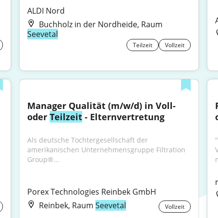
ALDI Nord
Buchholz in der Nordheide, Raum
Seevetal
Teilzeit
Vollzeit
Manager Qualität (m/w/d) in Voll- 
oder 
Teilzeit
 - Elternvertretung
Als deutsche Tochtergesellschaft der 
amerikanischen Unternehmensgruppe Filtration 
V
Group®...
Porex Technologies Reinbek GmbH
Reinbek, Raum
Seevetal
Vollzeit