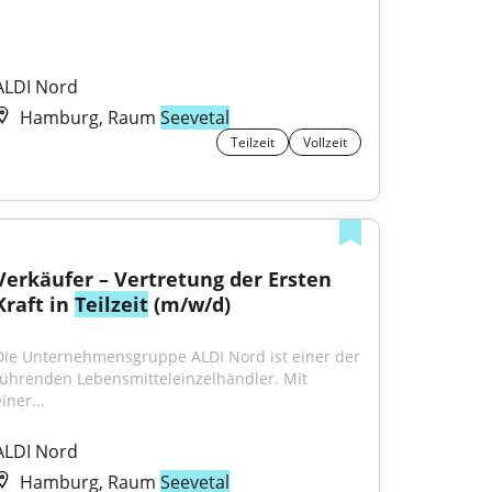
ALDI Nord
Hamburg, Raum
Seevetal
Teilzeit
Vollzeit
Verkäufer – Vertretung der Ersten 
Kraft in 
Teilzeit
 (m/w/d)
Die Unternehmensgruppe ALDI Nord ist einer der 
führenden Lebensmitteleinzelhändler. Mit 
iner...
ALDI Nord
Hamburg, Raum
Seevetal