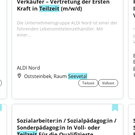
Verkäufer – Vertretung der Ersten 
Kraft in 
Teilzeit
 (m/w/d)
Die Unternehmensgruppe ALDI Nord ist einer der 
führenden Lebensmitteleinzelhändler. Mit 
einer...
V
ALDI Nord
Oststeinbek, Raum
Seevetal
Teilzeit
Vollzeit
Sozialarbeiter:in / Sozialpädagog:in / 
Sonderpädagog:in In Voll- oder 
Teilzeit
 Für die Qualifizierte 