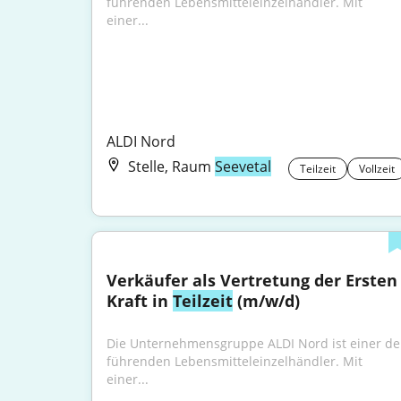
führenden Lebensmitteleinzelhändler. Mit 
einer...
ALDI Nord
Stelle, Raum
Seevetal
Teilzeit
Vollzeit
Verkäufer als Vertretung der Ersten 
Kraft in 
Teilzeit
 (m/w/d)
Die Unternehmensgruppe ALDI Nord ist einer der
führenden Lebensmitteleinzelhändler. Mit 
einer...