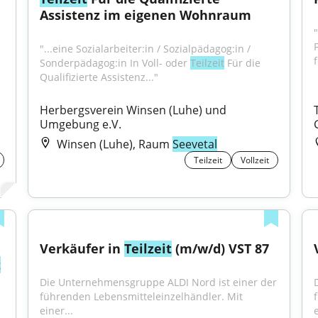
Assistenz im eigenen Wohnraum
F
"...eine Sozialarbeiter:in / Sozialpädagog:in / 
f
Sonderpädagog:in In Voll- oder 
Teilzeit
 Für die 
Qualifizierte Assistenz..."
Herbergsverein Winsen (Luhe) und 
Umgebung e.V.
Winsen (Luhe), Raum
Seevetal
Teilzeit
Vollzeit
Verkäufer in 
Teilzeit
 (m/w/d) VST 87
t
Die Unternehmensgruppe ALDI Nord ist einer der 
führenden Lebensmitteleinzelhändler. Mit 
einer...
e