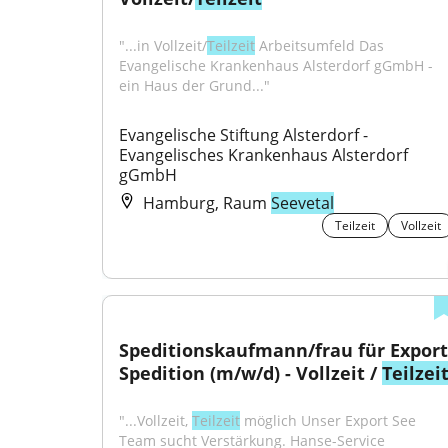
"...in Vollzeit/
Teilzeit
 Arbeitsumfeld Das 
Evangelische Krankenhaus Alsterdorf gGmbH - 
ein Haus der Grund..."
Evangelische Stiftung Alsterdorf - 
Evangelisches Krankenhaus Alsterdorf 
gGmbH
Hamburg, Raum
Seevetal
Teilzeit
Vollzeit
Speditionskaufmann/frau für Export 
Spedition (m/w/d) - Vollzeit / 
Teilzei
"...Vollzeit, 
Teilzeit
 möglich Unser Export See 
Team sucht Verstärkung. Hanse-Service 