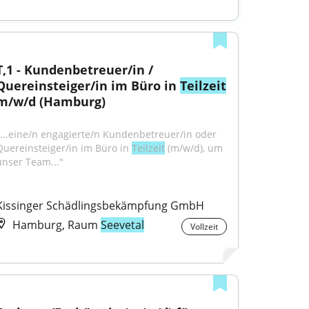
T,1 - Kundenbetreuer/in / 
Quereinsteiger/in im Büro in 
Teilzeit
m/w/d (Hamburg)
"...eine/n engagierte/n Kundenbetreuer/in oder 
Quereinsteiger/in im Büro in 
Teilzeit
 (m/w/d), um 
unser Team..."
Kissinger Schädlingsbekämpfung GmbH
Hamburg, Raum
Seevetal
Vollzeit