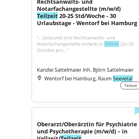
Rechtsanwalts- und 
Notarfachangestellte (m/w/d) 
Teilzeit
 20-25 Std/Woche - 30 
Urlaubstage - Wentorf bei Hamburg
"...Zeitpunkt eine Rechtsanwalts- und 
Notarfachangestellte (m/w/d) in 
Teilzeit
 (20–25 
Stunden pro..."
Kanzlei Sattelmaier Inh. Björn Sattelmaier
Wentorf bei Hamburg, Raum
Seevetal
Teilzeit
Oberarzt/Oberärztin für Psychiatrie 
und Psychotherapie (m/w/d) – in 
Vollzeit/
Teilzeit