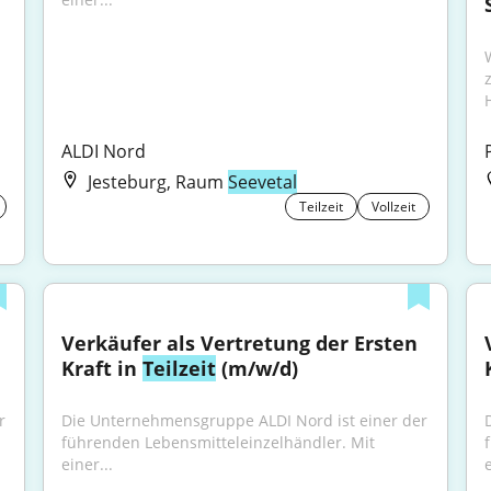
ALDI Nord
Jesteburg, Raum
Seevetal
Teilzeit
Vollzeit
Verkäufer als Vertretung der Ersten 
Kraft in 
Teilzeit
 (m/w/d)
 
Die Unternehmensgruppe ALDI Nord ist einer der 
führenden Lebensmitteleinzelhändler. Mit 
einer...
e