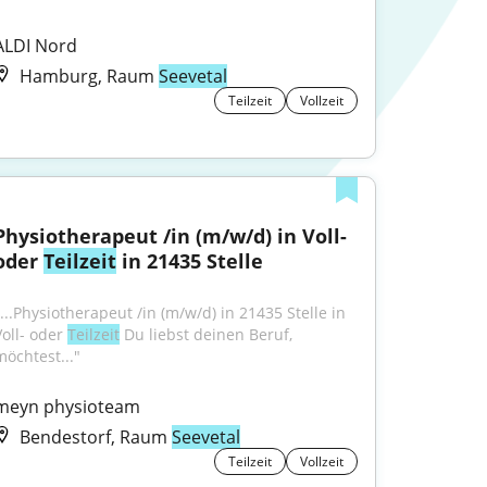
ALDI Nord
Hamburg, Raum
Seevetal
Teilzeit
Vollzeit
Physiotherapeut /in (m/w/d) in Voll- 
oder 
Teilzeit
 in 21435 Stelle
"...Physiotherapeut /in (m/w/d) in 21435 Stelle in 
oll- oder 
Teilzeit
 Du liebst deinen Beruf, 
möchtest..."
meyn physioteam
Bendestorf, Raum
Seevetal
Teilzeit
Vollzeit