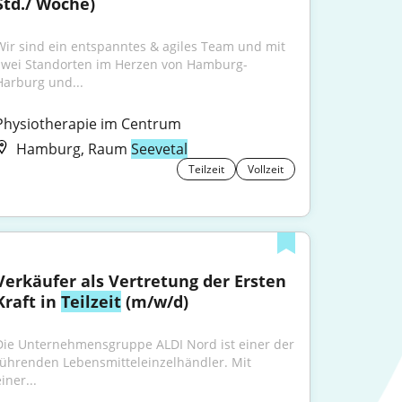
Std./ Woche)
Wir sind ein entspanntes & agiles Team und mit 
zwei Standorten im Herzen von Hamburg-
Harburg und...
Physiotherapie im Centrum
Hamburg, Raum
Seevetal
Teilzeit
Vollzeit
Verkäufer als Vertretung der Ersten 
Kraft in 
Teilzeit
 (m/w/d)
Die Unternehmensgruppe ALDI Nord ist einer der 
führenden Lebensmitteleinzelhändler. Mit 
iner...