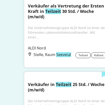
Verkäufer als Vertretung der Ersten 
Kraft in 
Teilzeit
 30 Std. / Woche 
(m/w/d)
Die Unternehmensgruppe ALDI Nord ist einer der
führenden Lebensmitteleinzelhändler. Mit 
einer...
ALDI Nord
Stelle, Raum
Seevetal
Teilzeit
Vollzeit
Verkäufer in 
Teilzeit
 25 Std. / Woche 
(m/w/d)
Die Unternehmensgruppe ALDI Nord ist einer der