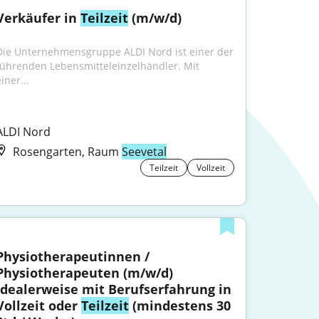
Verkäufer in 
Teilzeit
 (m/w/d)
Die Unternehmensgruppe ALDI Nord ist einer der 
führenden Lebensmitteleinzelhändler. Mit 
iner...
ALDI Nord
Rosengarten, Raum
Seevetal
Teilzeit
Vollzeit
Physiotherapeutinnen / 
Physiotherapeuten (m/w/d) 
idealerweise mit Berufserfahrung in 
Vollzeit oder 
Teilzeit
 (mindestens 30 