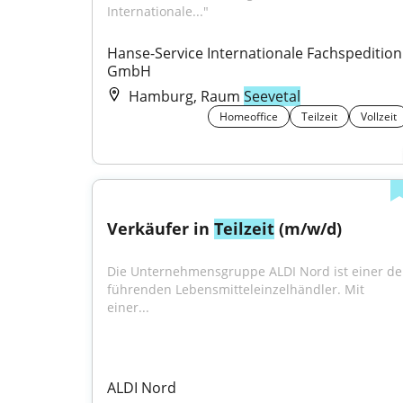
Internationale..."
Hanse-Service Internationale Fachspedition 
GmbH
Hamburg, Raum
Seevetal
Homeoffice
Teilzeit
Vollzeit
Verkäufer in 
Teilzeit
 (m/w/d)
Die Unternehmensgruppe ALDI Nord ist einer der
führenden Lebensmitteleinzelhändler. Mit 
einer...
ALDI Nord