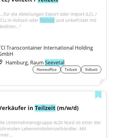
"...für die Abteilungen Export oder Import (LCL / 
CL) in Vollzeit oder 
Teilzeit
 und unbefristet mit 
lexiblen..."
TCI Transcontainer International Holding 
GmbH
Hamburg, Raum
Seevetal
Homeoffice
Teilzeit
Vollzeit
Verkäufer in 
Teilzeit
 (m/w/d)
Die Unternehmensgruppe ALDI Nord ist einer der 
führenden Lebensmitteleinzelhändler. Mit 
iner...