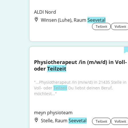
ALDI Nord
Winsen (Luhe), Raum
Seevetal
Teilzeit
Vollzeit
Physiotherapeut /in (m/w/d) in Voll- 
oder 
Teilzeit
"...Physiotherapeut /in (m/w/d) in 21435 Stelle in 
Voll- oder 
Teilzeit
 Du liebst deinen Beruf, 
möchtest..."
meyn physioteam
Stelle, Raum
Seevetal
Teilzeit
Vollzeit