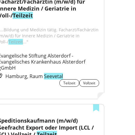
Facharzt/Fachärztin (m/w/d) für 
Innere Medizin / Geriatrie in 
Voll-/
Teilzeit
"...Bildung und Medizin tätig. Facharzt/Fachärztin 
(m/w/d) für Innere Medizin / Geriatrie in 
oll-/
Teilzeit
..."
Evangelische Stiftung Alsterdorf - 
Evangelisches Krankenhaus Alsterdorf 
gGmbH
Hamburg, Raum
Seevetal
Teilzeit
Vollzeit
Speditionskaufmann (m/w/d) 
Seefracht Export oder Import (LCL / 
FCL) Vollzeit / 
Teilzeit