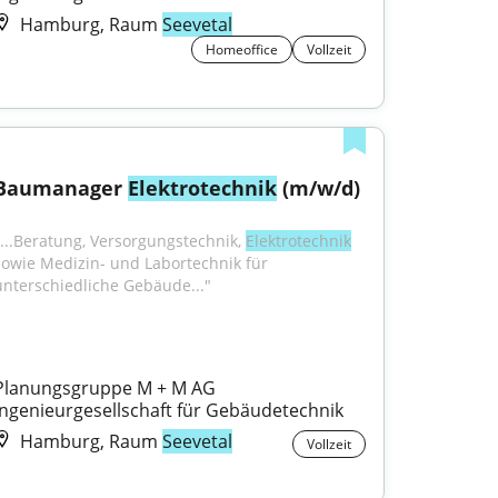
Hamburg, Raum
Seevetal
Homeoffice
Vollzeit
Baumanager 
Elektrotechnik
 (m/w/d)
"...Beratung, Versorgungstechnik, 
Elektrotechnik
sowie Medizin- und Labortechnik für 
unterschiedliche Gebäude..."
Planungsgruppe M + M AG 
Ingenieurgesellschaft für Gebäudetechnik
Hamburg, Raum
Seevetal
Vollzeit