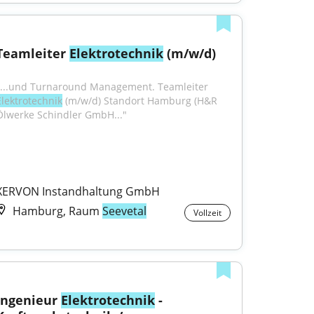
Teamleiter 
Elektrotechnik
 (m/w/d)
"...und Turnaround Management. Teamleiter 
Elektrotechnik
 (m/w/d) Standort Hamburg (H&R 
Ölwerke Schindler GmbH..."
XERVON Instandhaltung GmbH
Hamburg, Raum
Seevetal
Vollzeit
Ingenieur 
Elektrotechnik
 - 