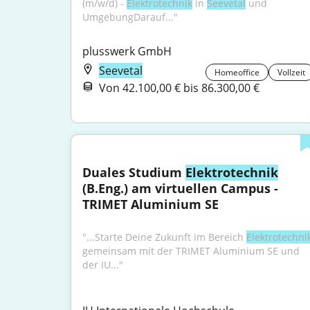
(m/w/d) - 
Elektrotechnik
 in 
Seevetal
 und 
UmgebungDarauf..."
plusswerk GmbH
Seevetal
Homeoffice
Vollzeit
Von 42.100,00 € bis 86.300,00 €
Duales Studium 
Elektrotechnik
(B.Eng.) am virtuellen Campus - 
TRIMET Aluminium SE
"...Starte Deine Zukunft im Bereich 
Elektrotechni
gemeinsam mit der TRIMET Aluminium SE und 
der IU..."