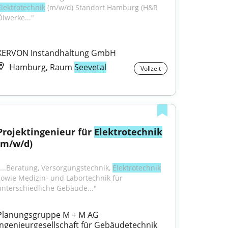
Elektrotechnik
 (m/w/d) Standort Hamburg (H&R 
Ölwerke..."
XERVON Instandhaltung GmbH
Hamburg, Raum
Seevetal
Vollzeit
Projektingenieur für 
Elektrotechnik
(m/w/d)
"...Beratung, Versorgungstechnik, 
Elektrotechnik
sowie Medizin- und Labortechnik für 
unterschiedliche Gebäude..."
Planungsgruppe M + M AG 
Ingenieurgesellschaft für Gebäudetechnik