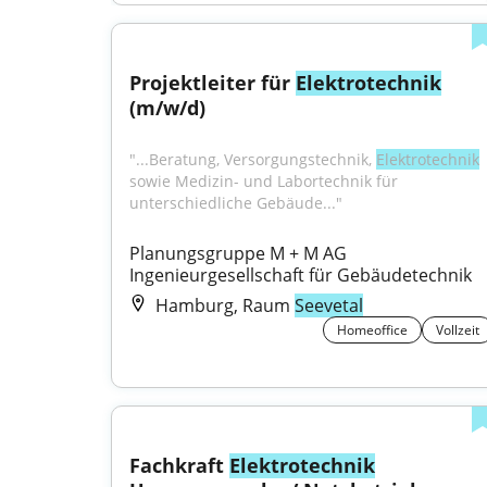
Projektleiter für 
Elektrotechnik
(m/w/d)
"...Beratung, Versorgungstechnik, 
Elektrotechnik
sowie Medizin- und Labortechnik für 
unterschiedliche Gebäude..."
Planungsgruppe M + M AG 
Ingenieurgesellschaft für Gebäudetechnik
Hamburg, Raum
Seevetal
Homeoffice
Vollzeit
Fachkraft 
Elektrotechnik