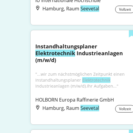
IU Internationale Hochschule
Hamburg, Raum
Seevetal
Vollzeit
Instandhaltungsplaner 
Elektrotechnik
 Industrieanlagen 
(m/w/d)
"...wir zum nächstmöglichen Zeitpunkt einen 
Instandhaltungsplaner 
Elektrotechnik
Industrieanlagen (m/w/d).Ihr Aufgaben..."
HOLBORN Europa Raffinerie GmbH
Hamburg, Raum
Seevetal
Vollzeit