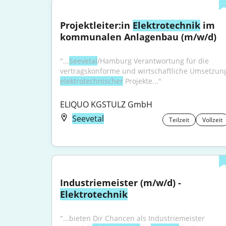
Projektleiter:in 
Elektrotechnik
 im 
kommunalen Anlagenbau (m/w/d)
"...
Seevetal
/Hamburg Verantwortung für die 
elektrotechnischer
 Projekte..."
ELIQUO KGSTULZ GmbH
Seevetal
Teilzeit
Vollzeit
Industriemeister (m/w/d) - 
Elektrotechnik
"...bieten Dir Chancen als Industriemeister 