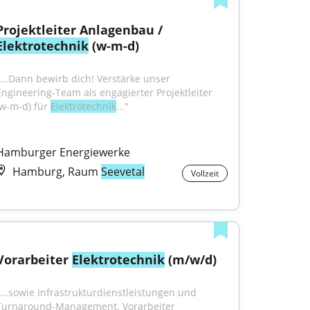
Projektleiter Anlagenbau / 
Elektrotechnik
 (w-m-d)
"...Dann bewirb dich! Verstärke unser 
Engineering-Team als engagierter Projektleiter 
(w-m-d) für 
Elektrotechnik
..."
Hamburger Energiewerke
Hamburg, Raum
Seevetal
Vollzeit
Vorarbeiter 
Elektrotechnik
 (m/w/d)
"...sowie Infrastrukturdienstleistungen und 
Turnaround-Management. Vorarbeiter 