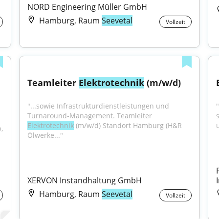
NORD Engineering Müller GmbH
Hamburg, Raum
Seevetal
Vollzeit
Teamleiter 
Elektrotechnik
 (m/w/d)
"...sowie Infrastrukturdienstleistungen und 
Turnaround-Management. Teamleiter 
Elektrotechnik
 (m/w/d) Standort Hamburg (H&R 
 
Ölwerke..."
XERVON Instandhaltung GmbH
Hamburg, Raum
Seevetal
Vollzeit