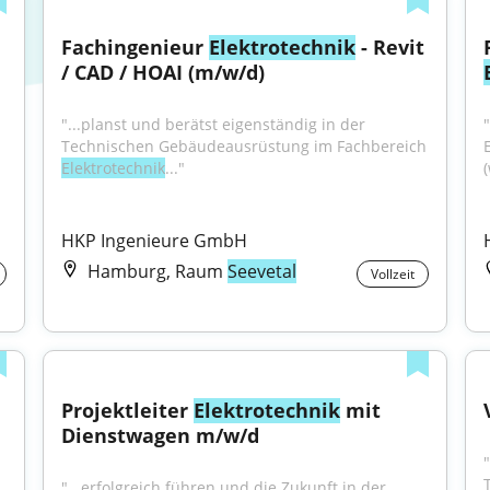
Fachingenieur 
Elektrotechnik
 - Revit 
/ CAD / HOAI (m/w/d)
"...planst und berätst eigenständig in der 
Technischen Gebäudeausrüstung im Fachbereich 
Elektrotechnik
..."
HKP Ingenieure GmbH
Hamburg, Raum
Seevetal
Vollzeit
Projektleiter 
Elektrotechnik
 mit 
Dienstwagen m/w/d
"...erfolgreich führen und die Zukunft in der 