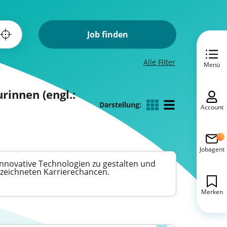
Job finden
Alle Filter
Menü
rinnen (engl.:
Darstellung:
Account
Jobagent
, innovative Technologien zu gestalten und
gezeichneten Karrierechancen.
Merken