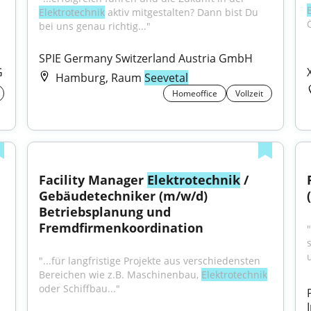
Elektrotechnik
 aktiv mitgestalten? Dann bist Du 
bei uns genau richtig..."
SPIE Germany Switzerland Austria GmbH
G
Hamburg, Raum
Seevetal
Homeoffice
Vollzeit
Facility Manager 
Elektrotechnik
 / 
Gebäudetechniker (m/w/d) 
Betriebsplanung und 
Fremdfirmenkoordination
"...für langfristige Projekte aus verschiedensten 
Bereichen wie z.B. Maschinenbau, 
Elektrotechnik
oder Schiffbau..."