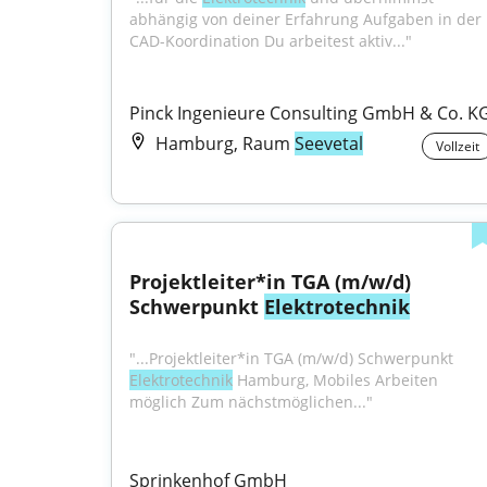
abhängig von deiner Erfahrung Aufgaben in der 
CAD-Koordination Du arbeitest aktiv..."
Pinck Ingenieure Consulting GmbH & Co. K
Hamburg, Raum
Seevetal
Vollzeit
Projektleiter*in TGA (m/w/d) 
Schwerpunkt 
Elektrotechnik
"...Projektleiter*in TGA (m/w/d) Schwerpunkt 
Elektrotechnik
 Hamburg, Mobiles Arbeiten 
möglich Zum nächstmöglichen..."
Sprinkenhof GmbH