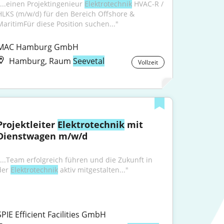
"...einen Projektingenieur 
Elektrotechnik
 HVAC-R / 
HLKS (m/w/d) für den Bereich Offshore & 
MaritimFür diese Position suchen..."
MAC Hamburg GmbH
Hamburg, Raum
Seevetal
Vollzeit
Projektleiter 
Elektrotechnik
 mit 
Dienstwagen m/w/d
"...Team erfolgreich führen und die Zukunft in 
der 
Elektrotechnik
 aktiv mitgestalten..."
SPIE Efficient Facilities GmbH