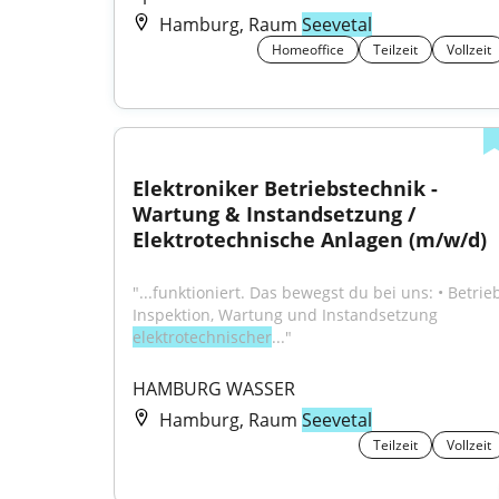
Hamburg, Raum
Seevetal
Homeoffice
Teilzeit
Vollzeit
Elektroniker Betriebstechnik - 
Wartung & Instandsetzung / 
Elektrotechnische Anlagen (m/w/d)
"...funktioniert. Das bewegst du bei uns: • Betrieb,
Inspektion, Wartung und Instandsetzung 
elektrotechnischer
..."
HAMBURG WASSER
Hamburg, Raum
Seevetal
Teilzeit
Vollzeit