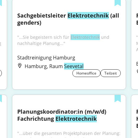
Sachgebietsleiter 
Elektrotechnik
 (all 
genders)
"...Sie begeistern sich für 
Elektrotechnik
 und 
"
vertragskonforme und wirtschaftliche Umsetzung 
nachhaltige Planung..."
Stadtreinigung Hamburg
Hamburg, Raum
Seevetal
Homeoffice
Teilzeit
Planungskoordinator:in (m/w/d) 
Fachrichtung 
Elektrotechnik
"...über die gesamten Projektphasen der Planung: 