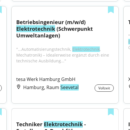
Betriebsingenieur (m/w/d) 
Elektrotechnik
 (Schwerpunkt 
Umweltanlagen)
"...Automatisierungstechnik, 
Elektrotechnik
, 
Mechatronik) – idealerweise ergänzt durch eine 
technische Ausbildung..."
tesa Werk Hamburg GmbH
Hamburg, Raum
Seevetal
Vollzeit
Techniker 
Elektrotechnik
 - 