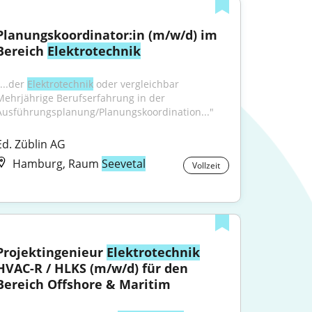
Planungskoordinator:in (m/w/d) im 
Bereich 
Elektrotechnik
...der 
Elektrotechnik
 oder vergleichbar 
Mehrjährige Berufserfahrung in der 
Ausführungsplanung/Planungskoordination..."
Ed. Züblin AG
Hamburg, Raum
Seevetal
Vollzeit
Projektingenieur 
Elektrotechnik
HVAC-R / HLKS (m/w/d) für den 
Bereich Offshore & Maritim