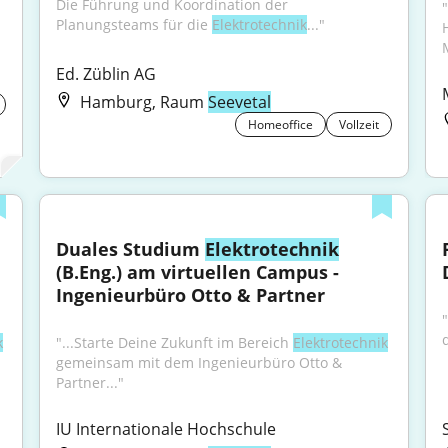
Die Führung und Koordination der 
Planungsteams für die 
Elektrotechnik
..."
Ed. Züblin AG
Hamburg, Raum
Seevetal
Homeoffice
Vollzeit
Duales Studium 
Elektrotechnik
(B.Eng.) am virtuellen Campus - 
Ingenieurbüro Otto & Partner
k
"...Starte Deine Zukunft im Bereich 
Elektrotechnik
gemeinsam mit dem Ingenieurbüro Otto & 
Partner..."
IU Internationale Hochschule