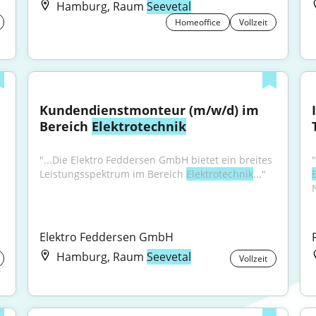
Hamburg, Raum
Seevetal
Homeoffice
Vollzeit
Kundendienstmonteur (m/w/d) im 
Bereich 
Elektrotechnik
"...Die Elektro Feddersen GmbH bietet ein breites 
Leistungsspektrum im Bereich 
Elektrotechnik
..."
Elektro Feddersen GmbH
Hamburg, Raum
Seevetal
Vollzeit