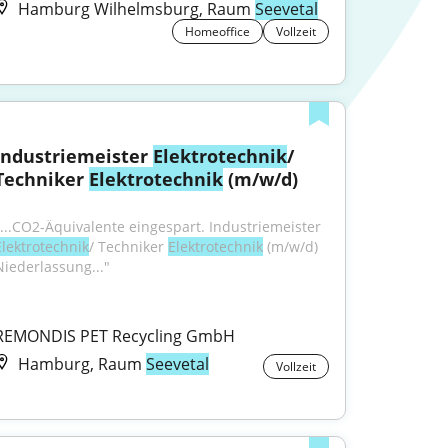
Hamburg Wilhelmsburg, Raum
Seevetal
Homeoffice
Vollzeit
Industriemeister 
Elektrotechnik
/ 
Techniker 
Elektrotechnik
 (m/w/d)
"...CO2-Äquivalente eingespart. Industriemeister 
Elektrotechnik
/ Techniker 
Elektrotechnik
 (m/w/d) 
Niederlassung..."
REMONDIS PET Recycling GmbH
Hamburg, Raum
Seevetal
Vollzeit