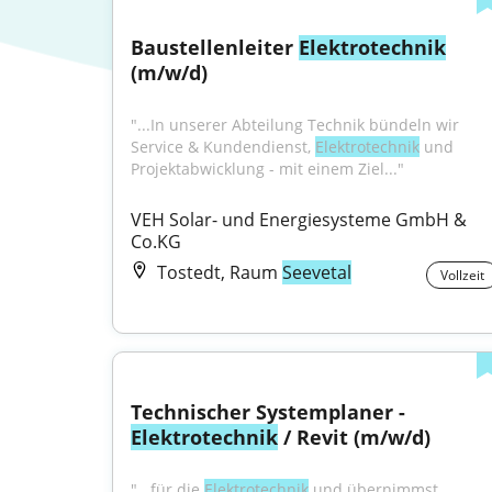
Baustellenleiter 
Elektrotechnik
(m/w/d)
"...In unserer Abteilung Technik bündeln wir 
Service & Kundendienst, 
Elektrotechnik
 und 
Projektabwicklung - mit einem Ziel..."
VEH Solar- und Energiesysteme GmbH & 
Co.KG
Tostedt, Raum
Seevetal
Vollzeit
Technischer Systemplaner - 
Elektrotechnik
 / Revit (m/w/d)
"...für die 
Elektrotechnik
 und übernimmst 