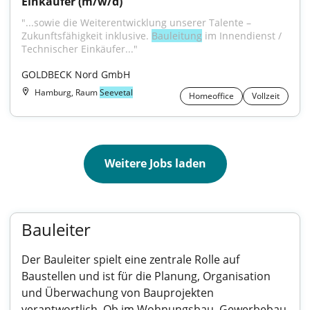
Einkäufer (m/w/d)
"...sowie die Weiterentwicklung unserer Talente – 
Zukunftsfähigkeit inklusive. 
Bauleitung
 im Innendienst / 
Technischer Einkäufer..."
GOLDBECK Nord GmbH
Hamburg, Raum
Seevetal
Homeoffice
Vollzeit
Weitere Jobs laden
Bauleiter
Der Bauleiter spielt eine zentrale Rolle auf
Baustellen und ist für die Planung, Organisation
und Überwachung von Bauprojekten
verantwortlich. Ob im Wohnungsbau, Gewerbebau