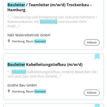
Bauleiter
 / Teamleiter (m/w/d) Trockenbau – 
Hamburg
"...• Steuerung und Einweisung von Subunternehmern • 
Kommunikation mit 
Bauleitung
 und Kunden Dein 
Profil..."
N&S Malereibetrieb GmbH
Hamburg, Raum
Seevetal
Vollzeit
Bauleiter
 Kabelleitungstiefbau (m/w/d)
"...
Bauleiter
 Kabelleitungstiefbau (m/w/d) Bewerben Sie 
sich jetzt Das sind Ihre Vorteile..."
Grothe Bau GmbH
Hamburg, Raum
Seevetal
Vollzeit