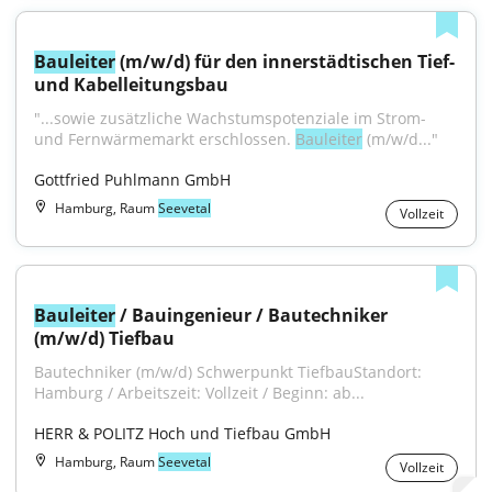
Bauleiter
 (m/w/d) für den innerstädtischen Tief- 
und Kabelleitungsbau
"...sowie zusätzliche Wachstumspotenziale im Strom- 
und Fernwärmemarkt erschlossen. 
Bauleiter
 (m/w/d..."
Gottfried Puhlmann GmbH
Hamburg, Raum
Seevetal
Vollzeit
Bauleiter
 / Bauingenieur / Bautechniker 
(m/w/d) Tiefbau
Bautechniker (m/w/d) Schwerpunkt TiefbauStandort: 
Hamburg / Arbeitszeit: Vollzeit / Beginn: ab...
HERR & POLITZ Hoch und Tiefbau GmbH
Hamburg, Raum
Seevetal
Vollzeit