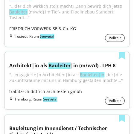
"...der dich wirklich stolz macht? Dann bewirb dich jetzt! 
Bauleiter
 (m/w/d) im Tief- und Pipelinebau Standort: 
Tostedt..."
FRIEDRICH VORWERK SE & Co. KG
Tostedt, Raum
Seevetal
Vollzeit
Architekt|in als 
Bauleiter
|in (m/w/d) - LPH 8
"...engagierte|n Architekten|in als 
Bauleiter|in
, der|die 
Zukunftsräume mit uns in Hamburg gestalten möchte..."
trabitzsch dittrich architekten gmbh
Hamburg, Raum
Seevetal
Vollzeit
Bauleitung im Innendienst / Technischer 