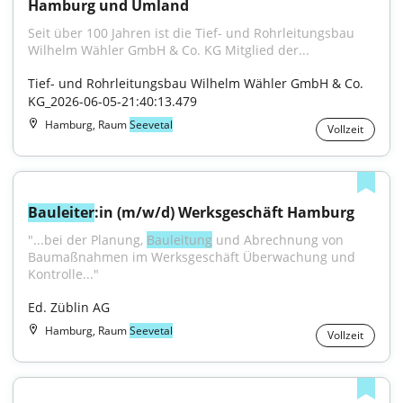
Hamburg und Umland
Seit über 100 Jahren ist die Tief- und Rohrleitungsbau 
Wilhelm Wähler GmbH & Co. KG Mitglied der...
Tief- und Rohrleitungsbau Wilhelm Wähler GmbH & Co. 
KG_2026-06-05-21:40:13.479
Hamburg, Raum
Seevetal
Vollzeit
Bauleiter
:in (m/w/d) Werksgeschäft Hamburg
"...bei der Planung, 
Bauleitung
 und Abrechnung von 
Baumaßnahmen im Werksgeschäft Überwachung und 
Kontrolle..."
Ed. Züblin AG
Hamburg, Raum
Seevetal
Vollzeit