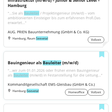
Infrastruktur (m/w/d) – Junior & Senior Level – 
Hamburg
"...Sie als 
Bauleiter
 / Projektingenieur (m/w/d) – vom 
ambitionierten Einsteiger bis zum erfahrenen Profi.Das 
erwartet..."
AUG. PRIEN Bauunternehmung (GmbH & Co. KG)
Hamburg, Raum
Seevetal
Vollzeit
Bauingenieur als 
Bauleiter
 (m/w/d)
"...wir zum 01.01.2026 oder früher einen Bauingenieur 
als 
Bauleiter
 (m/w/d) in Festanstellung für die Leitung..."
Kommanditgesellschaft EMS-Gleisbau (GmbH & Co.)
Hamburg-
Seevetal
Homeoffice
Vollzeit