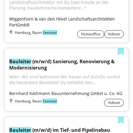
Landschaftsarchitektur mit Du hast Freude an der 
Planung, bautechnische Kompetenz..."
Wiggenhorn & van den Hövel Landschaftsarchitekten 
PartGmbB
Hamburg, Raum
Seevetal
Homeoffice
Vollzeit
Bauleiter
 (m/w/d) Sanierung, Renovierung & 
Modernisierung
Moin. Wir sind kathmann.Wir bauen auf dich!Du suchst 
die besondere Baustelle? Du behältst den...
Bernhard Kathmann Bauunternehmung GmbH u. Co. KG
Hamburg, Raum
Seevetal
Vollzeit
Bauleiter
 (m/w/d) im Tief- und Pipelinebau