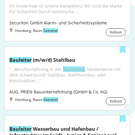
Ihr Know-how ist unsere Kompetenz Wir sind die Marke 
für Sicherheit Durch technische...
Securiton GmbH Alarm- und Sicherheitssysteme
Hamburg, Raum
Seevetal
Vollzeit
Bauleiter
 (m/w/d) Stahlbau
"...Berufserfahrung in der 
Bauleitung
, idealerweise mit 
dem Schwerpunkt Stahlbau, Stahlhochbau oder 
konstruktiver..."
AUG. PRIEN Bauunternehmung (GmbH & Co. KG)
Hamburg, Raum
Seevetal
Vollzeit
Bauleiter
 Wasserbau und Hafenbau / 