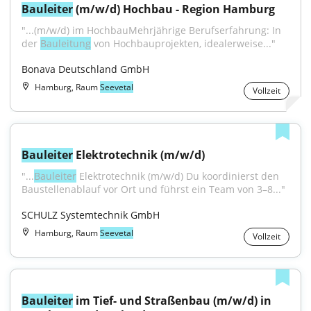
Bauleiter
 (m/w/d) Hochbau - Region Hamburg
"...(m⁠/⁠w⁠/⁠d) im HochbauMehrjährige Berufserfahrung: In 
der 
Bauleitung
 von Hochbauprojekten, idealerweise..."
Bonava Deutschland GmbH
Hamburg, Raum
Seevetal
Vollzeit
Bauleiter
 Elektrotechnik (m/w/d)
"...
Bauleiter
 Elektrotechnik (m/w/d) Du koordinierst den 
Baustellenablauf vor Ort und führst ein Team von 3–8..."
SCHULZ Systemtechnik GmbH
Hamburg, Raum
Seevetal
Vollzeit
Bauleiter
 im Tief- und Straßenbau (m/w/d) in 