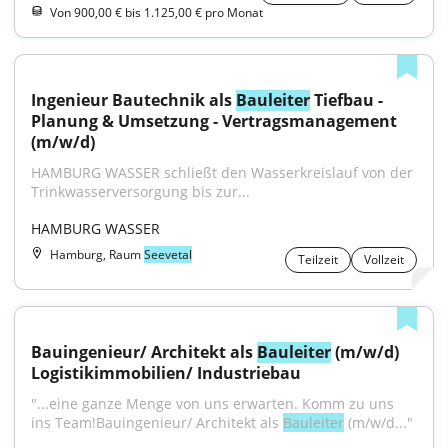
Von 900,00 € bis 1.125,00 € pro Monat
Ingenieur Bautechnik als 
Bauleiter
 Tiefbau - 
Planung & Umsetzung - Vertragsmanagement 
(m/w/d)
HAMBURG WASSER schließt den Wasserkreislauf von der 
Trinkwasserversorgung bis zur...
HAMBURG WASSER
Hamburg, Raum
Seevetal
Teilzeit
Vollzeit
Bauingenieur/ Architekt als 
Bauleiter
 (m/w/d) 
Logistikimmobilien/ Industriebau
"...eine ganze Menge von uns erwarten. Komm zu uns 
ins Team!Bauingenieur/ Architekt als 
Bauleiter
 (m/w/d..."