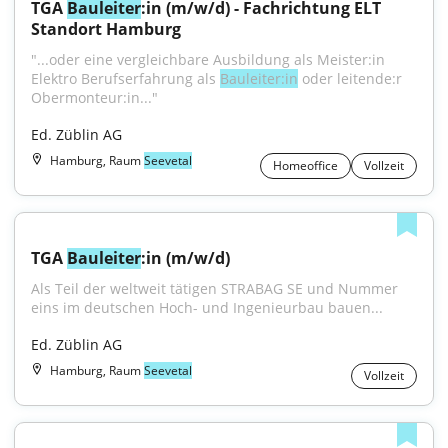
TGA 
Bauleiter
:in (m/w/d) - Fachrichtung ELT 
Standort Hamburg
"...oder eine vergleichbare Ausbildung als Meister:in 
Elektro Berufserfahrung als 
Bauleiter:in
 oder leitende:r 
Obermonteur:in..."
Ed. Züblin AG
Hamburg, Raum
Seevetal
Homeoffice
Vollzeit
TGA 
Bauleiter
:in (m/w/d)
Als Teil der weltweit tätigen STRABAG SE und Nummer 
eins im deutschen Hoch- und Ingenieurbau bauen...
Ed. Züblin AG
Hamburg, Raum
Seevetal
Vollzeit