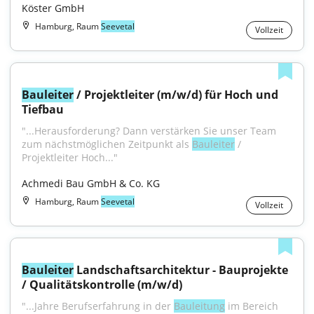
Köster GmbH
Hamburg, Raum
Seevetal
Vollzeit
Bauleiter
 / Projektleiter (m/w/d) für Hoch und 
Tiefbau
"...Herausforderung? Dann verstärken Sie unser Team 
zum nächstmöglichen Zeitpunkt als 
Bauleiter
 / 
Projektleiter Hoch..."
Achmedi Bau GmbH & Co. KG
Hamburg, Raum
Seevetal
Vollzeit
Bauleiter
 Landschaftsarchitektur - Bauprojekte 
/ Qualitätskontrolle (m/w/d)
"...Jahre Berufserfahrung in der 
Bauleitung
 im Bereich 