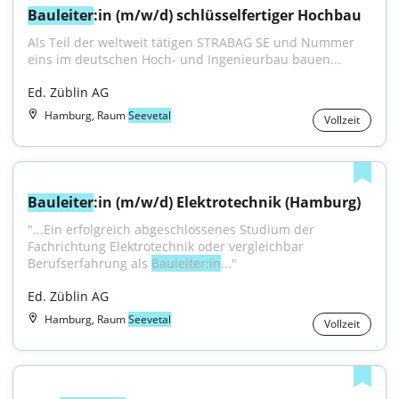
Bauleiter
:in (m/w/d) schlüsselfertiger Hochbau
Als Teil der weltweit tätigen STRABAG SE und Nummer 
eins im deutschen Hoch- und Ingenieurbau bauen...
Ed. Züblin AG
Hamburg, Raum
Seevetal
Vollzeit
Bauleiter
:in (m/w/d) Elektrotechnik (Hamburg)
"...Ein erfolgreich abgeschlossenes Studium der 
Fachrichtung Elektrotechnik oder vergleichbar 
Berufserfahrung als 
Bauleiter:in
..."
Ed. Züblin AG
Hamburg, Raum
Seevetal
Vollzeit