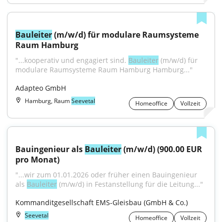
Bauleiter
 (m/w/d) für modulare Raumsysteme 
Raum Hamburg
"...kooperativ und engagiert sind. 
Bauleiter
 (m/w/d) für 
modulare Raumsysteme Raum Hamburg Hamburg..."
Adapteo GmbH
Hamburg, Raum
Seevetal
Homeoffice
Vollzeit
Bauingenieur als 
Bauleiter
 (m/w/d) (900.00 EUR 
pro Monat)
"...wir zum 01.01.2026 oder früher einen Bauingenieur 
als 
Bauleiter
 (m/w/d) in Festanstellung für die Leitung..."
Kommanditgesellschaft EMS-Gleisbau (GmbH & Co.)
Seevetal
Homeoffice
Vollzeit