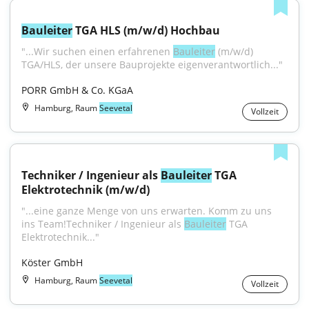
Bauleiter
 TGA HLS (m/w/d) Hochbau
"...Wir suchen einen erfahrenen 
Bauleiter
 (m/w/d) 
TGA/HLS, der unsere Bauprojekte eigenverantwortlich..."
PORR GmbH & Co. KGaA
Hamburg, Raum
Seevetal
Vollzeit
Techniker / Ingenieur als 
Bauleiter
 TGA 
Elektrotechnik (m/w/d)
"...eine ganze Menge von uns erwarten. Komm zu uns 
ins Team!Techniker / Ingenieur als 
Bauleiter
 TGA 
Elektrotechnik..."
Köster GmbH
Hamburg, Raum
Seevetal
Vollzeit