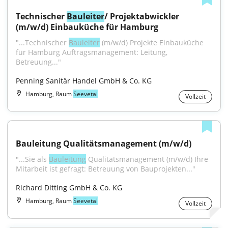
Technischer 
Bauleiter
/ Projektabwickler 
(m/w/d) Einbauküche für Hamburg
"...Technischer 
Bauleiter
 (m/w/d) Projekte Einbauküche 
für Hamburg Auftragsmanagement: Leitung, 
Betreuung..."
Penning Sanitär Handel GmbH & Co. KG
Hamburg, Raum
Seevetal
Vollzeit
Bauleitung Qualitätsmanagement (m/w/d)
"...Sie als 
Bauleitung
 Qualitätsmanagement (m/w/d) Ihre 
Mitarbeit ist gefragt: Betreuung von Bauprojekten..."
Richard Ditting GmbH & Co. KG
Hamburg, Raum
Seevetal
Vollzeit