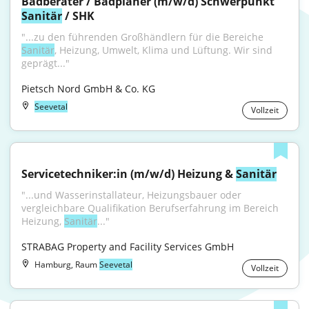
Badberater / Badplaner (m/w/d) Schwerpunkt 
Sanitär
 / SHK
"...zu den führenden Großhändlern für die Bereiche 
Sanitär
, Heizung, Umwelt, Klima und Lüftung. Wir sind 
geprägt..."
Pietsch Nord GmbH & Co. KG
Seevetal
Vollzeit
Servicetechniker:in (m/w/d) Heizung & 
Sanitär
"...und Wasserinstallateur, Heizungsbauer oder 
vergleichbare Qualifikation Berufserfahrung im Bereich 
Heizung, 
Sanitär
..."
STRABAG Property and Facility Services GmbH
Hamburg, Raum
Seevetal
Vollzeit