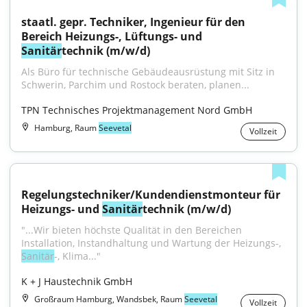
staatl. gepr. Techniker, Ingenieur für den 
Bereich Heizungs-, Lüftungs- und 
Sanitär
technik (m/w/d)
Als Büro für technische Gebäudeausrüstung mit Sitz in 
Schwerin, Parchim und Rostock beraten, planen...
TPN Technisches Projektmanagement Nord GmbH
Hamburg, Raum
Seevetal
Vollzeit
Regelungstechniker/Kundendienstmonteur für 
Heizungs- und 
Sanitär
technik (m/w/d)
"...Wir bieten höchste Qualität in den Bereichen 
Installation, Instandhaltung und Wartung der Heizungs-, 
Sanitär
-, Klima..."
K + J Haustechnik GmbH
Großraum Hamburg, Wandsbek, Raum
Seevetal
Vollzeit