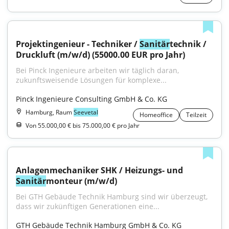
Projektingenieur - Techniker / 
Sanitär
technik / 
Druckluft (m/w/d) (55000.00 EUR pro Jahr)
Bei Pinck Ingenieure arbeiten wir täglich daran, 
zukunftsweisende Lösungen für komplexe...
Pinck Ingenieure Consulting GmbH & Co. KG
Hamburg, Raum
Seevetal
Homeoffice
Teilzeit
Von 55.000,00 € bis 75.000,00 € pro Jahr
Anlagenmechaniker SHK / Heizungs- und 
Sanitär
monteur (m/w/d)
Bei GTH Gebäude Technik Hamburg sind wir überzeugt, 
dass wir zukünftigen Generationen eine...
GTH Gebäude Technik Hamburg GmbH & Co. KG