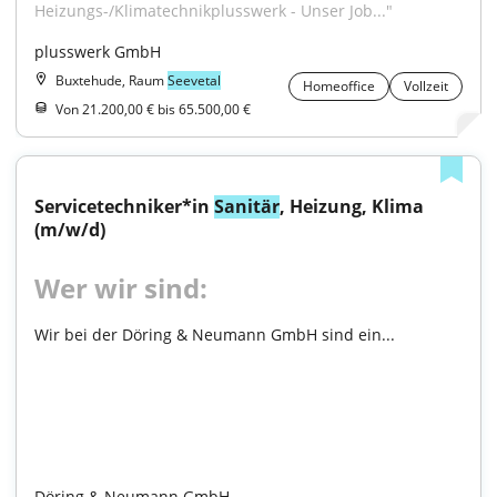
Heizungs-/Klimatechnikplusswerk - Unser Job..."
plusswerk GmbH
Buxtehude, Raum
Seevetal
Homeoffice
Vollzeit
Von 21.200,00 € bis 65.500,00 €
Servicetechniker*in 
Sanitär
, Heizung, Klima 
(m/w/d)
Wer wir sind:
Wir bei der Döring & Neumann GmbH sind ein...

Döring & Neumann GmbH