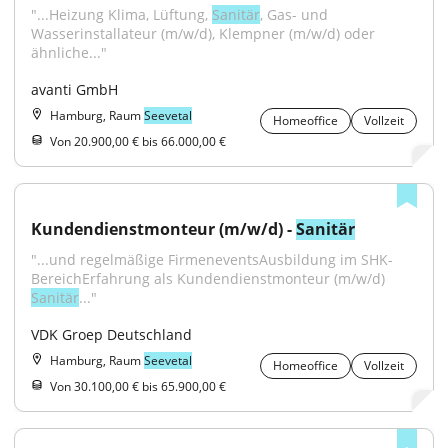
"...Heizung Klima, Lüftung, 
Sanitär
, Gas- und 
Wasserinstallateur (m/w/d), Klempner (m/w/d) oder 
ähnliche..."
avanti GmbH
Hamburg, Raum
Seevetal
Homeoffice
Vollzeit
Von 20.900,00 € bis 66.000,00 €
Kundendienstmonteur (m/w/d) - 
Sanitär
"...und regelmäßige FirmeneventsAusbildung im SHK-
BereichErfahrung als Kundendienstmonteur (m/w/d) 
Sanitär
..."
VDK Groep Deutschland
Hamburg, Raum
Seevetal
Homeoffice
Vollzeit
Von 30.100,00 € bis 65.900,00 €