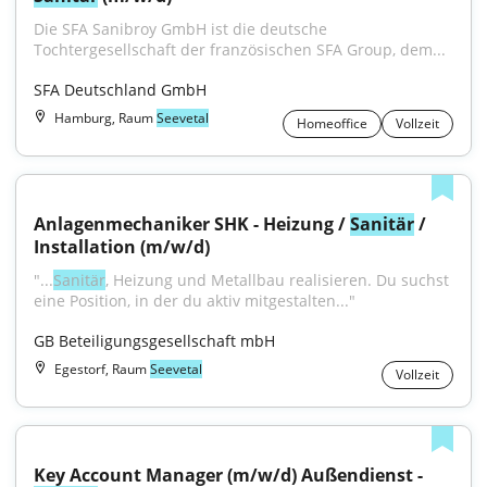
Die SFA Sanibroy GmbH ist die deutsche 
Tochtergesellschaft der französischen SFA Group, dem...
SFA Deutschland GmbH
Hamburg, Raum
Seevetal
Homeoffice
Vollzeit
Anlagenmechaniker SHK - Heizung / 
Sanitär
 / 
Installation (m/w/d)
"...
Sanitär
, Heizung und Metallbau realisieren. Du suchst 
eine Position, in der du aktiv mitgestalten..."
GB Beteiligungsgesellschaft mbH
Egestorf, Raum
Seevetal
Vollzeit
Key Account Manager (m/w/d) Außendienst - 