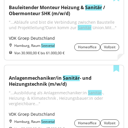
Bauleitender Monteur Heizung & 
Sanitär
 / 
Obermonteur SHK (m/w/d)
"...Abläufe und bist die Verbindung zwischen Baustelle 
und Projektleitung?Dann komm zur 
Sanitär
 Union.Mit..."
VDK Groep Deutschland
Hamburg, Raum
Seevetal
Homeoffice
Vollzeit
Von 30.900,00 € bis 61.000,00 €
Anlagenmechaniker/in 
Sanitär
- und 
Heizungstechnik (m/w/d)
"...Ausbildung als Anlagenmechaniker:in 
Sanitär
-, 
Heizung- & Klimatechnik , Heizungsbauer:in oder 
vergleichbare..."
VDK Groep Deutschland
Hamburg, Raum
Seevetal
Homeoffice
Vollzeit