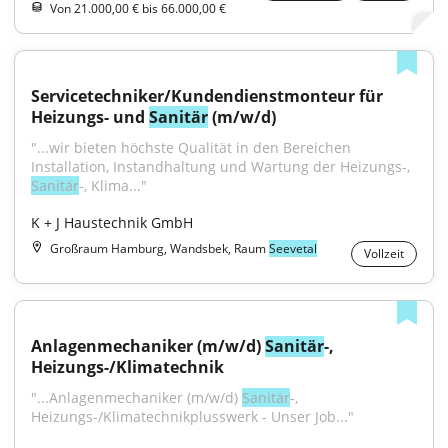
Von 21.000,00 € bis 66.000,00 €
Servicetechniker/Kundendienstmonteur für 
Heizungs- und 
Sanitär
 (m/w/d)
"...wir bieten höchste Qualität in den Bereichen 
Installation, Instandhaltung und Wartung der Heizungs-, 
Sanitär
-, Klima..."
K + J Haustechnik GmbH
Großraum Hamburg, Wandsbek, Raum
Seevetal
Vollzeit
Anlagenmechaniker (m/w/d) 
Sanitär
-, 
Heizungs-/Klimatechnik
"...Anlagenmechaniker (m/w/d) 
Sanitär
-, 
Heizungs-/Klimatechnikplusswerk - Unser Job..."