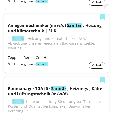
Hamburg, Raum
Seevetal
Vollzeit
Anlagenmechaniker (m/w/d) 
Sanitär
-, Heizung- 
und Klimatechnik | SHK
"...
Sanitär
-, Heizung- und Klimatechnik (m/w/d). 
Abwicklung unserer regionalen Bauwasserprojekte. 
Planung..."
Zeppelin Rental GmbH
Hamburg, Raum
Seevetal
Vollzeit
Baumanager TGA für 
Sanitär
-, Heizungs-, Kälte- 
und Lüftungstechnik (m/w/d)
"...
Sanitär
, Kälte und Lüftung Steuerung von Terminen, 
Kosten und Qualität bei komplexen Bauvorhaben 
Beratung..."