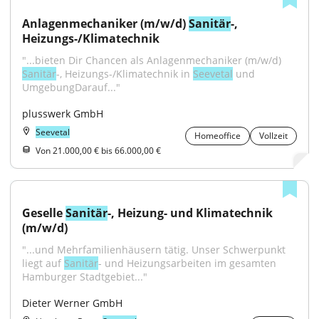
Anlagenmechaniker (m/w/d) 
Sanitär
-, 
Heizungs-/Klimatechnik
"...bieten Dir Chancen als Anlagenmechaniker (m/w/d) 
Sanitär
-, Heizungs-/Klimatechnik in 
Seevetal
 und 
UmgebungDarauf..."
plusswerk GmbH
Seevetal
Homeoffice
Vollzeit
Von 21.000,00 € bis 66.000,00 €
Geselle 
Sanitär
-, Heizung- und Klimatechnik 
(m/w/d)
"...und Mehrfamilienhäusern tätig. Unser Schwerpunkt 
liegt auf 
Sanitär
- und Heizungsarbeiten im gesamten 
Hamburger Stadtgebiet..."
Dieter Werner GmbH