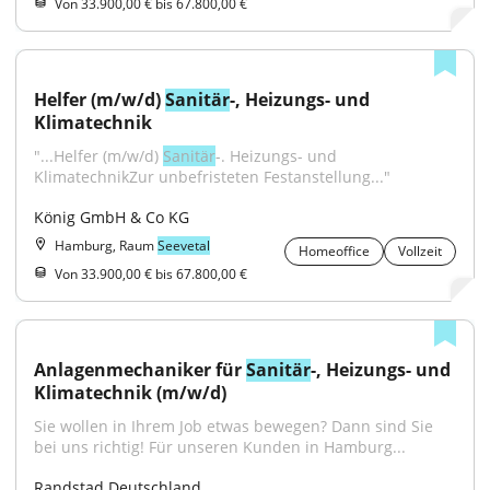
Von 33.900,00 € bis 67.800,00 €
Helfer (m/w/d) 
Sanitär
-, Heizungs- und 
Klimatechnik
"...Helfer (m/w/d) 
Sanitär
-. Heizungs- und 
KlimatechnikZur unbefristeten Festanstellung..."
König GmbH & Co KG
Hamburg, Raum
Seevetal
Homeoffice
Vollzeit
Von 33.900,00 € bis 67.800,00 €
Anlagenmechaniker für 
Sanitär
-, Heizungs- und 
Klimatechnik (m/w/d)
Sie wollen in Ihrem Job etwas bewegen? Dann sind Sie 
bei uns richtig! Für unseren Kunden in Hamburg...
Randstad Deutschland