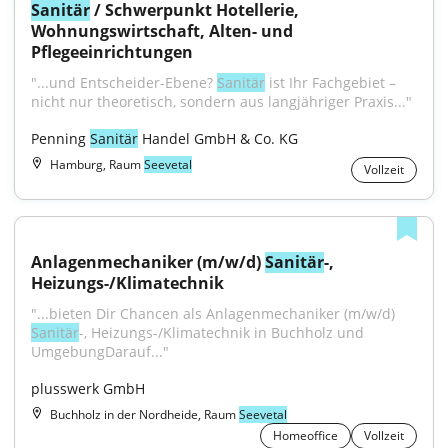
Sanitär
 / Schwerpunkt Hotellerie, 
Wohnungswirtschaft, Alten- und 
Pflegeeinrichtungen
"...und Entscheider-Ebene? 
Sanitär
 ist Ihr Fachgebiet – 
nicht nur theoretisch, sondern aus langjähriger Praxis..."
Penning 
Sanitär
 Handel GmbH & Co. KG
Hamburg, Raum
Seevetal
Vollzeit
Anlagenmechaniker (m/w/d) 
Sanitär
-, 
Heizungs-/Klimatechnik
"...bieten Dir Chancen als Anlagenmechaniker (m/w/d) 
Sanitär
-, Heizungs-/Klimatechnik in Buchholz und 
UmgebungDarauf..."
plusswerk GmbH
Buchholz in der Nordheide, Raum
Seevetal
Homeoffice
Vollzeit