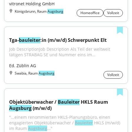
vitronet Holding GmbH
Königsbrunn, Raum
Augsburg
Homeoffice
Vollzeit
Tga-
bauleiter
:in (m/w/d) Schwerpunkt Elt
Job DescriptionJob Description Als Teil der weltweit 
tätigen STRABAG SE und Nummer eins im...
Ed. Züblin AG
Swabia, Raum
Augsburg
Vollzeit
Objektüberwacher / 
Bauleiter
 HKLS Raum 
Augsburg
 (m/w/d)
"...einem renommierten HKLS-Planungsbüro, einen 
engagierten Objektüberwacher / 
Bauleiter
 HKLS (m/w/d) 
im Raum 
Augsburg
..."