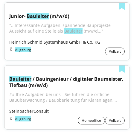
Junior- 
Bauleiter
 (m/w/d)
"...Interessante Aufgaben, spannende Bauprojekte - 
Aussicht auf eine Stelle als 
Bauleiter
 (m/w/d..."
Heinrich Schmid Systemhaus GmbH & Co. KG
Augsburg
Vollzeit
Bauleiter
 / Bauingenieur / digitaler Baumeister, 
Tiefbau (m/w/d)
## Ihre Aufgaben bei uns - Sie führen die örtliche 
Bauüberwachung / Bauoberleitung für Kläranlagen,...
SteinbacherConsult
Augsburg
Homeoffice
Vollzeit