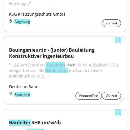
Führung..."
KSG Kreuzungsschutz GmbH
Augsburg
Vollzeit
Bauingenieur:in - (Junior) Bauleitung 
Konstruktiver Ingenieurbau
"...AG am Standort 
Augsburg
. ### Deine Aufgaben: - Du 
steigst bei uns als 
Bauleiter:in
 im Konstruktiven 
Ingenieurbau (KIB..."
Deutsche Bahn
Augsburg
Homeoffice
Vollzeit
Bauleiter
 SHK (m/w/d)