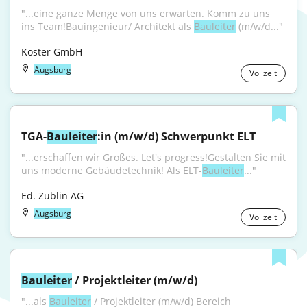
"...eine ganze Menge von uns erwarten. Komm zu uns 
ins Team!Bauingenieur/ Architekt als 
Bauleiter
 (m/w/d..."
Köster GmbH
Augsburg
Vollzeit
TGA-
Bauleiter
:in (m/w/d) Schwerpunkt ELT
"...erschaffen wir Großes. Let's progress!Gestalten Sie mit 
uns moderne Gebäudetechnik! Als ELT-
Bauleiter
..."
Ed. Züblin AG
Augsburg
Vollzeit
Bauleiter
 / Projektleiter (m/w/d)
"...als 
Bauleiter
 / Projektleiter (m/w/d) Bereich 