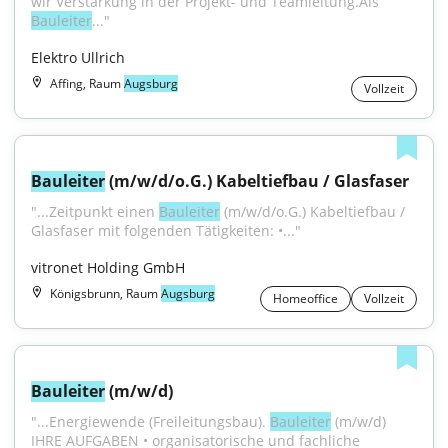
wir Verstärkung in der Projekt- und Teamleitung.Als 
Bauleiter
..."
Elektro Ullrich
Affing, Raum
Augsburg
Vollzeit
Bauleiter
 (m/w/d/o.G.) Kabeltiefbau / Glasfaser
"...Zeitpunkt einen 
Bauleiter
 (m/w/d/o.G.) Kabeltiefbau / 
Glasfaser mit folgenden Tätigkeiten: •..."
vitronet Holding GmbH
Königsbrunn, Raum
Augsburg
Homeoffice
Vollzeit
Bauleiter
 (m/w/d)
"...Energiewende (Freileitungsbau). 
Bauleiter
 (m/w/d) 
IHRE AUFGABEN • organisatorische und fachliche 