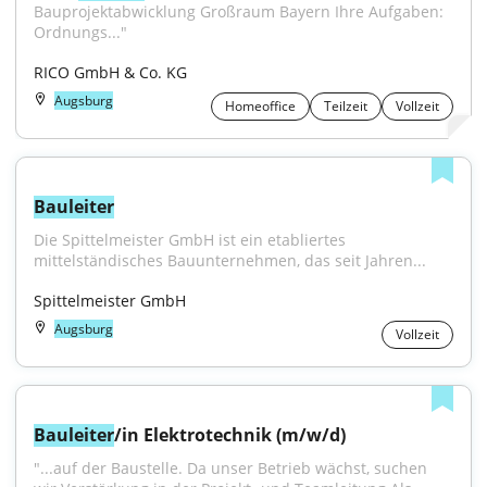
Bauprojektabwicklung Großraum Bayern Ihre Aufgaben: 
Ordnungs..."
RICO GmbH & Co. KG
Augsburg
Homeoffice
Teilzeit
Vollzeit
Bauleiter
Die Spittelmeister GmbH ist ein etabliertes 
mittelständisches Bauunternehmen, das seit Jahren...
Spittelmeister GmbH
Augsburg
Vollzeit
Bauleiter
/in Elektrotechnik (m/w/d)
"...auf der Baustelle. Da unser Betrieb wächst, suchen 