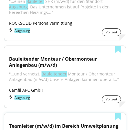
"...einen 
Bauleiter
 SHK (m/w/d) für den Standort 
Augsburg
. Das Unternehmen ist auf Projekte in den 
Bereichen Heizungs..."
ROCKSOLID Personalvermittlung
Augsburg
Vollzeit
Bauleitender Monteur / Obermonteur 
Anlagenbau (m/w/d)
"...und vernetzt. 
Bauleitender
 Monteur / Obermonteur 
Anlagenbau (m/w/d) Unsere Anlagen kommen überall..."
Camfil APC GmbH
Augsburg
Vollzeit
Teamleiter (m/w/d) im Bereich Umweltplanung 