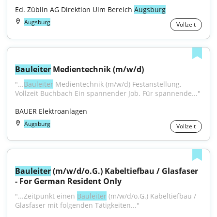
Ed. Züblin AG Direktion Ulm Bereich 
Augsburg
Augsburg
Vollzeit
Bauleiter
 Medientechnik (m/w/d)
"...
Bauleiter
 Medientechnik (m/w/d) Festanstellung, 
Vollzeit Buchbach Ein spannender Job. Für spannende..."
BAUER Elektroanlagen
Augsburg
Vollzeit
Bauleiter
 (m/w/d/o.G.) Kabeltiefbau / Glasfaser 
- For German Resident Only
"...Zeitpunkt einen 
Bauleiter
 (m/w/d/o.G.) Kabeltiefbau / 
Glasfaser mit folgenden Tätigkeiten..."