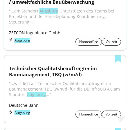
/ umweltfachliche Bauüberwachung
"...am Standort 
Augsburg
 Unterstützen des Teams bei 
Projekten und der Einsatzplanung Koordinierung, 
Steuerung..."
ZETCON Ingenieure GmbH
Augsburg
Homeoffice
Vollzeit
Technischer Qualitätsbeauftragter im 
Baumanagement, TBQ (w/m/d)
"...wir dich als Technischer Qualitätsbeauftragter im 
Baumanagement, TBQ (w/m/d) für die DB InfraGO AG am 
Standort 
Augsburg
..."
Deutsche Bahn
Augsburg
Homeoffice
Vollzeit