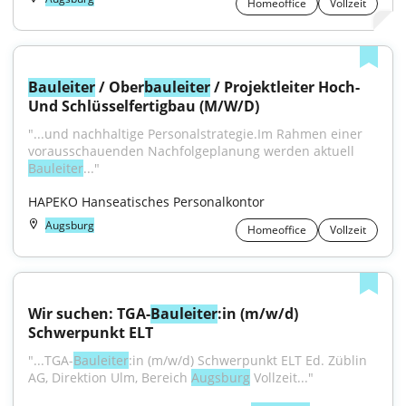
Homeoffice
Vollzeit
Bauleiter
 / Ober
bauleiter
 / Projektleiter Hoch- 
Und Schlüsselfertigbau (M/W/D)
"...und nachhaltige Personalstrategie.Im Rahmen einer 
vorausschauenden Nachfolgeplanung werden aktuell 
Bauleiter
..."
HAPEKO Hanseatisches Personalkontor
Augsburg
Homeoffice
Vollzeit
Wir suchen: TGA-
Bauleiter
:in (m/w/d) 
Schwerpunkt ELT
"...TGA-
Bauleiter
:in (m/w/d) Schwerpunkt ELT Ed. Züblin 
AG, Direktion Ulm, Bereich 
Augsburg
 Vollzeit..."