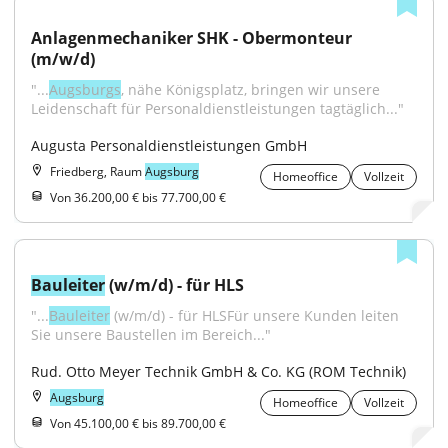
Anlagenmechaniker SHK - Obermonteur 
(m/w/d)
"...
Augsburgs
, nähe Königsplatz, bringen wir unsere 
Leidenschaft für Personaldienstleistungen tagtäglich..."
Augusta Personaldienstleistungen GmbH
Friedberg, Raum
Augsburg
Homeoffice
Vollzeit
Von 36.200,00 € bis 77.700,00 €
Bauleiter
 (w/m/d) - für HLS
"...
Bauleiter
 (w/m/d) - für HLSFür unsere Kunden leiten 
Sie unsere Baustellen im Bereich..."
Rud. Otto Meyer Technik GmbH & Co. KG (ROM Technik)
Augsburg
Homeoffice
Vollzeit
Von 45.100,00 € bis 89.700,00 €